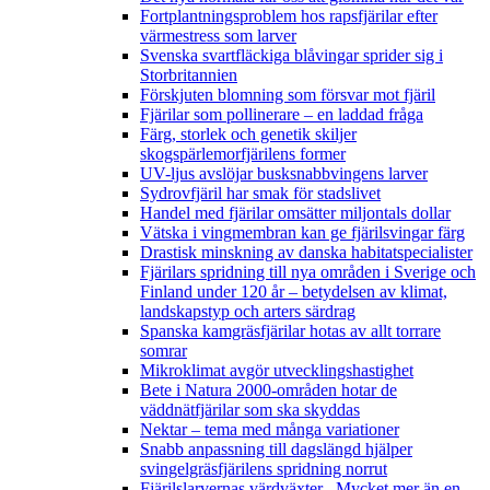
Fortplantningsproblem hos rapsfjärilar efter
värmestress som larver
Svenska svartfläckiga blåvingar sprider sig i
Storbritannien
Förskjuten blomning som försvar mot fjäril
Fjärilar som pollinerare – en laddad fråga
Färg, storlek och genetik skiljer
skogspärlemorfjärilens former
UV-ljus avslöjar busksnabbvingens larver
Sydrovfjäril har smak för stadslivet
Handel med fjärilar omsätter miljontals dollar
Vätska i vingmembran kan ge fjärilsvingar färg
Drastisk minskning av danska habitatspecialister
Fjärilars spridning till nya områden i Sverige och
Finland under 120 år
– betydelsen av klimat,
landskapstyp och arters särdrag
Spanska kamgräsfjärilar hotas av allt torrare
somrar
Mikroklimat avgör utvecklingshastighet
Bete i Natura 2000-områden hotar de
väddnätfjärilar som ska skyddas
Nektar – tema med många variationer
Snabb anpassning till dagslängd hjälper
svingelgräsfjärilens spridning norrut
Fjärilslarvernas värdväxter– Mycket mer än en