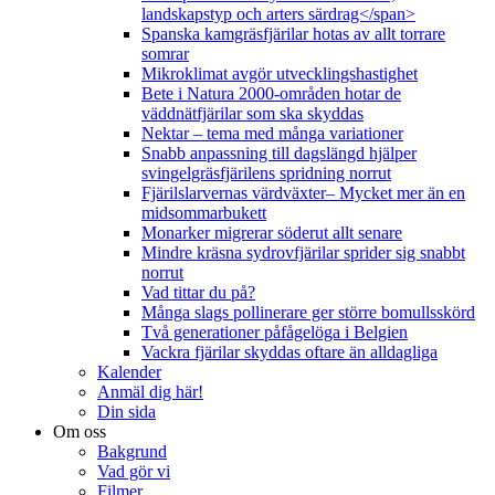
landskapstyp och arters särdrag</span>
Spanska kamgräsfjärilar hotas av allt torrare
somrar
Mikroklimat avgör utvecklingshastighet
Bete i Natura 2000-områden hotar de
väddnätfjärilar som ska skyddas
Nektar – tema med många variationer
Snabb anpassning till dagslängd hjälper
svingelgräsfjärilens spridning norrut
Fjärilslarvernas värdväxter– Mycket mer än en
midsommarbukett
Monarker migrerar söderut allt senare
Mindre kräsna sydrovfjärilar sprider sig snabbt
norrut
Vad tittar du på?
Många slags pollinerare ger större bomullsskörd
Två generationer påfågelöga i Belgien
Vackra fjärilar skyddas oftare än alldagliga
Kalender
Anmäl dig här!
Din sida
Om oss
Bakgrund
Vad gör vi
Filmer