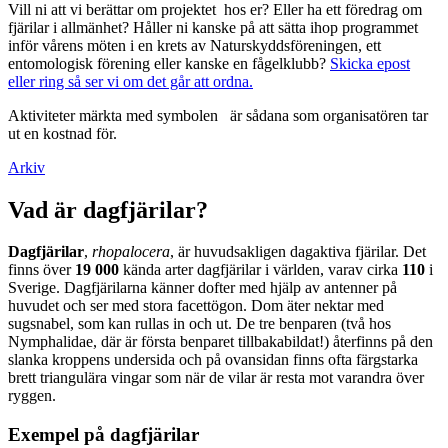
Vill ni att vi berättar om projektet hos er? Eller ha ett föredrag om
fjärilar i allmänhet? Håller ni kanske på att sätta ihop programmet
inför vårens möten i en krets av Naturskyddsföreningen, ett
entomologisk förening eller kanske en fågelklubb?
Skicka epost
eller ring så ser vi om det går att ordna.
Aktiviteter märkta med symbolen
är sådana som organisatören tar
ut en kostnad för.
Arkiv
Vad är dagfjärilar?
Dagfjärilar
,
rhopalocera
, är huvudsakligen dagaktiva fjärilar. Det
finns över
19 000
kända arter dagfjärilar i världen, varav cirka
110
i
Sverige. Dagfjärilarna känner dofter med hjälp av antenner på
huvudet och ser med stora facettögon. Dom äter nektar med
sugsnabel, som kan rullas in och ut. De tre benparen (två hos
Nymphalidae, där är första benparet tillbakabildat!) återfinns på den
slanka kroppens undersida och på ovansidan finns ofta färgstarka
brett triangulära vingar som när de vilar är resta mot varandra över
ryggen.
Exempel på dagfjärilar