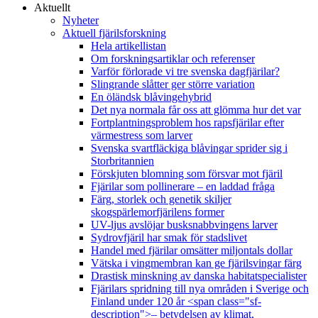
Aktuellt
Nyheter
Aktuell fjärilsforskning
Hela artikellistan
Om forskningsartiklar och referenser
Varför förlorade vi tre svenska dagfjärilar?
Slingrande slåtter ger större variation
En öländsk blåvingehybrid
Det nya normala får oss att glömma hur det var
Fortplantningsproblem hos rapsfjärilar efter
värmestress som larver
Svenska svartfläckiga blåvingar sprider sig i
Storbritannien
Förskjuten blomning som försvar mot fjäril
Fjärilar som pollinerare – en laddad fråga
Färg, storlek och genetik skiljer
skogspärlemorfjärilens former
UV-ljus avslöjar busksnabbvingens larver
Sydrovfjäril har smak för stadslivet
Handel med fjärilar omsätter miljontals dollar
Vätska i vingmembran kan ge fjärilsvingar färg
Drastisk minskning av danska habitatspecialister
Fjärilars spridning till nya områden i Sverige och
Finland under 120 år <span class="sf-
description">– betydelsen av klimat,