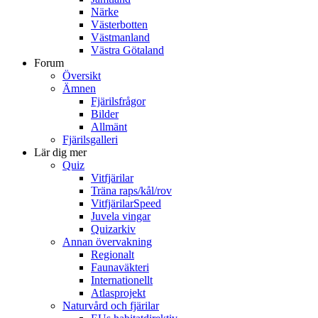
Närke
Västerbotten
Västmanland
Västra Götaland
Forum
Översikt
Ämnen
Fjärilsfrågor
Bilder
Allmänt
Fjärilsgalleri
Lär dig mer
Quiz
Vitfjärilar
Träna raps/kål/rov
VitfjärilarSpeed
Juvela vingar
Quizarkiv
Annan övervakning
Regionalt
Faunaväkteri
Internationellt
Atlasprojekt
Naturvård och fjärilar