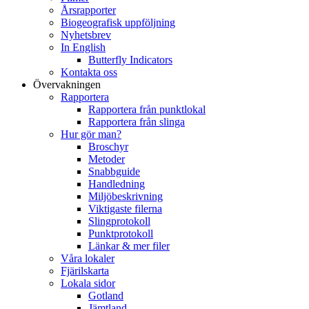
Årsrapporter
Biogeografisk uppföljning
Nyhetsbrev
In English
Butterfly Indicators
Kontakta oss
Övervakningen
Rapportera
Rapportera från punktlokal
Rapportera från slinga
Hur gör man?
Broschyr
Metoder
Snabbguide
Handledning
Miljöbeskrivning
Viktigaste filerna
Slingprotokoll
Punktprotokoll
Länkar & mer filer
Våra lokaler
Fjärilskarta
Lokala sidor
Gotland
Jämtland