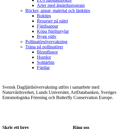
EUs habitatdirektiv
Arter med åtgärdsprogram
Böcker, appar, material och länktips
Boktips
Resurser på nätet
Fjärilsappar
Köpa fjärilsprylar
Bygg själv
Pollinatörsövervakning
Träna på pollinatörer
Blomflugor
Humlor
Solitärbin
Fjärilar
Svensk Dagfjärilsövervakning utförs i samarbete med
Naturvårdsverket, Lunds Universitet, ArtDatabanken, Sveriges
Entomologiska Förening och Butterfly Conservation Europe.
Skriv ett brev
Ring oss