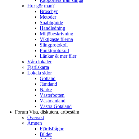
Rapportera från slinga
Hur gör man?
Broschyr
Metoder
Snabbguide
Handledning
Miljöbeskrivning
Viktigaste filerna
Slingprotokoll
Punktprotokoll
Länkar & mer filer
Våra lokaler
Fjärilskarta
Lokala sidor
Gotland
Jämtland
Närke
Västerbotten
Västmanland
Västra Götaland
Forum
Visa, diskutera, artbestäm
Översikt
Ämnen
Fjärilsfrågor
Bilder