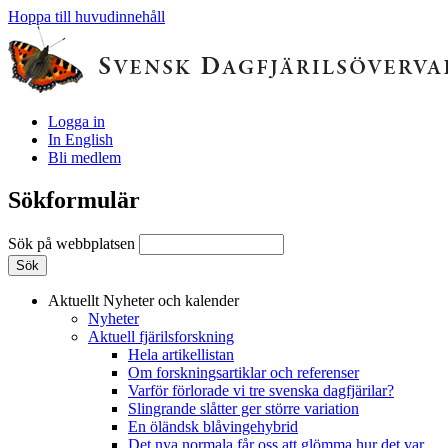
Hoppa till huvudinnehåll
Logga in
In English
Bli medlem
Sökformulär
Sök på webbplatsen
Aktuellt
Nyheter och kalender
Nyheter
Aktuell fjärilsforskning
Hela artikellistan
Om forskningsartiklar och referenser
Varför förlorade vi tre svenska dagfjärilar?
Slingrande slåtter ger större variation
En öländsk blåvingehybrid
Det nya normala får oss att glömma hur det var