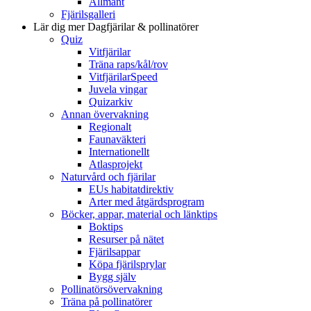
Allmänt
Fjärilsgalleri
Lär dig mer
Dagfjärilar & pollinatörer
Quiz
Vitfjärilar
Träna raps/kål/rov
VitfjärilarSpeed
Juvela vingar
Quizarkiv
Annan övervakning
Regionalt
Faunaväkteri
Internationellt
Atlasprojekt
Naturvård och fjärilar
EUs habitatdirektiv
Arter med åtgärdsprogram
Böcker, appar, material och länktips
Boktips
Resurser på nätet
Fjärilsappar
Köpa fjärilsprylar
Bygg själv
Pollinatörsövervakning
Träna på pollinatörer