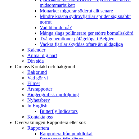
midsommarbukett
Monarker migrerar söderut allt senare
Mindre kräsna sydrovfjärilar sprider sig snabbt
norrut
Vad tittar du på?
Många slags pollinerare ger större bomullsskörd
Två generationer påfågelöga i Belgien
Vackra fjärilar skyddas oftare än alldagliga
Kalender
Anmäl dig här!
Din sida
Om oss
Kontakt och bakgrund
Bakgrund
Vad gör vi
Filmer
Årsrapporter
Biogeografisk uppföljning
Nyhetsbrev
In English
Butterfly Indicators
Kontakta oss
Övervakningen
Rapportera eller sök
Rapportera
Rapportera från punktlokal