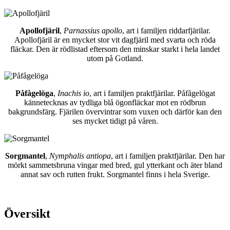
Apollofjäril
,
Parnassius apollo
, art i familjen riddarfjärilar.
Apollofjäril är en mycket stor vit dagfjäril med svarta och röda
fläckar. Den är rödlistad eftersom den minskar starkt i hela landet
utom på Gotland.
Påfågelöga
,
Inachis io
, art i familjen praktfjärilar. Påfågelögat
kännetecknas av tydliga blå ögonfläckar mot en rödbrun
bakgrundsfärg. Fjärilen övervintrar som vuxen och därför kan den
ses mycket tidigt på våren.
Sorgmantel
,
Nymphalis antiopa
, art i familjen praktfjärilar. Den har
mörkt sammetsbruna vingar med bred, gul ytterkant och äter bland
annat sav och rutten frukt. Sorgmantel finns i hela Sverige.
Översikt