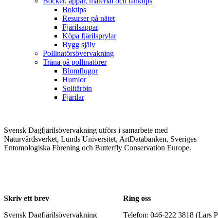
Böcker, appar, material och länktips
Boktips
Resurser på nätet
Fjärilsappar
Köpa fjärilsprylar
Bygg själv
Pollinatörsövervakning
Träna på pollinatörer
Blomflugor
Humlor
Solitärbin
Fjärilar
Svensk Dagfjärilsövervakning utförs i samarbete med
Naturvårdsverket, Lunds Universitet, ArtDatabanken, Sveriges
Entomologiska Förening och Butterfly Conservation Europe.
Skriv ett brev
Ring oss
Svensk Dagfjärilsövervakning
Telefon: 046-222 3818 (Lars P