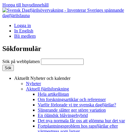
Hoppa till huvudinnehåll
Logga in
In English
Bli medlem
Sökformulär
Sök på webbplatsen
Aktuellt
Nyheter och kalender
Nyheter
Aktuell fjärilsforskning
Hela artikellistan
Om forskningsartiklar och referenser
Varför förlorade vi tre svenska dagfjärilar?
Slingrande slåtter ger större variation
En öländsk blåvingehybrid
Det nya normala får oss att glömma hur det var
Fortplantningsproblem hos rapsfjärilar efter
värmestress som larver