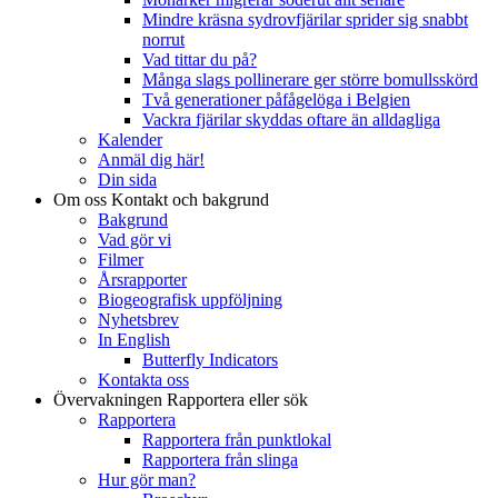
Mindre kräsna sydrovfjärilar sprider sig snabbt
norrut
Vad tittar du på?
Många slags pollinerare ger större bomullsskörd
Två generationer påfågelöga i Belgien
Vackra fjärilar skyddas oftare än alldagliga
Kalender
Anmäl dig här!
Din sida
Om oss
Kontakt och bakgrund
Bakgrund
Vad gör vi
Filmer
Årsrapporter
Biogeografisk uppföljning
Nyhetsbrev
In English
Butterfly Indicators
Kontakta oss
Övervakningen
Rapportera eller sök
Rapportera
Rapportera från punktlokal
Rapportera från slinga
Hur gör man?