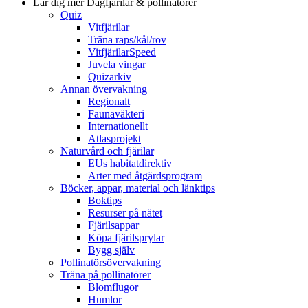
Lär dig mer
Dagfjärilar & pollinatörer
Quiz
Vitfjärilar
Träna raps/kål/rov
VitfjärilarSpeed
Juvela vingar
Quizarkiv
Annan övervakning
Regionalt
Faunaväkteri
Internationellt
Atlasprojekt
Naturvård och fjärilar
EUs habitatdirektiv
Arter med åtgärdsprogram
Böcker, appar, material och länktips
Boktips
Resurser på nätet
Fjärilsappar
Köpa fjärilsprylar
Bygg själv
Pollinatörsövervakning
Träna på pollinatörer
Blomflugor
Humlor