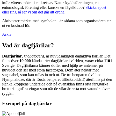
inför vårens möten i en krets av Naturskyddsföreningen, ett
entomologisk förening eller kanske en fågelklubb?
Skicka epost
eller ring så ser vi om det går att ordna.
Aktiviteter märkta med symbolen
är sådana som organisatören tar
ut en kostnad för.
Arkiv
Vad är dagfjärilar?
Dagfjärilar
,
rhopalocera
, är huvudsakligen dagaktiva fjärilar. Det
finns över
19 000
kända arter dagfjärilar i världen, varav cirka
110
i
Sverige. Dagfjärilarna känner dofter med hjälp av antenner på
huvudet och ser med stora facettögon. Dom äter nektar med
sugsnabel, som kan rullas in och ut. De tre benparen (två hos
Nymphalidae, där är första benparet tillbakabildat!) återfinns på den
slanka kroppens undersida och på ovansidan finns ofta färgstarka
brett triangulära vingar som när de vilar är resta mot varandra över
ryggen.
Exempel på dagfjärilar