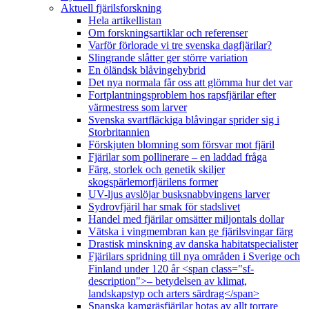
Aktuell fjärilsforskning
Hela artikellistan
Om forskningsartiklar och referenser
Varför förlorade vi tre svenska dagfjärilar?
Slingrande slåtter ger större variation
En öländsk blåvingehybrid
Det nya normala får oss att glömma hur det var
Fortplantningsproblem hos rapsfjärilar efter
värmestress som larver
Svenska svartfläckiga blåvingar sprider sig i
Storbritannien
Förskjuten blomning som försvar mot fjäril
Fjärilar som pollinerare – en laddad fråga
Färg, storlek och genetik skiljer
skogspärlemorfjärilens former
UV-ljus avslöjar busksnabbvingens larver
Sydrovfjäril har smak för stadslivet
Handel med fjärilar omsätter miljontals dollar
Vätska i vingmembran kan ge fjärilsvingar färg
Drastisk minskning av danska habitatspecialister
Fjärilars spridning till nya områden i Sverige och
Finland under 120 år <span class="sf-
description">– betydelsen av klimat,
landskapstyp och arters särdrag</span>
Spanska kamgräsfjärilar hotas av allt torrare