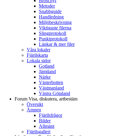
Broschyr
Metoder
Snabbguide
Handledning
Miljöbeskrivning
Viktigaste filerna
Slingprotokoll
Punktprotokoll
Länkar & mer filer
Våra lokaler
Fjärilskarta
Lokala sidor
Gotland
Jämtland
Närke
Västerbotten
Västmanland
Västra Götaland
Forum
Visa, diskutera, artbestäm
Översikt
Ämnen
Fjärilsfrågor
Bilder
Allmänt
Fjärilsgalleri