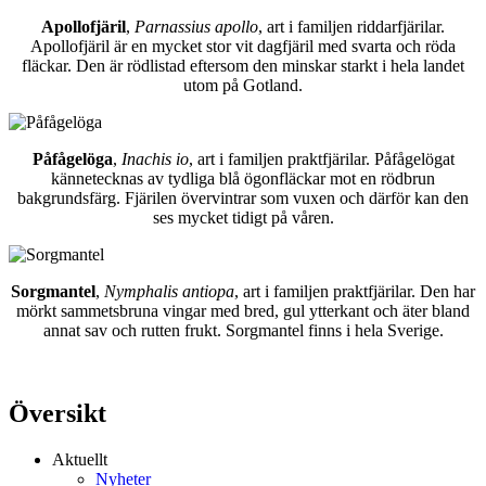
Apollofjäril
,
Parnassius apollo
, art i familjen riddarfjärilar.
Apollofjäril är en mycket stor vit dagfjäril med svarta och röda
fläckar. Den är rödlistad eftersom den minskar starkt i hela landet
utom på Gotland.
Påfågelöga
,
Inachis io
, art i familjen praktfjärilar. Påfågelögat
kännetecknas av tydliga blå ögonfläckar mot en rödbrun
bakgrundsfärg. Fjärilen övervintrar som vuxen och därför kan den
ses mycket tidigt på våren.
Sorgmantel
,
Nymphalis antiopa
, art i familjen praktfjärilar. Den har
mörkt sammetsbruna vingar med bred, gul ytterkant och äter bland
annat sav och rutten frukt. Sorgmantel finns i hela Sverige.
Översikt
Aktuellt
Nyheter