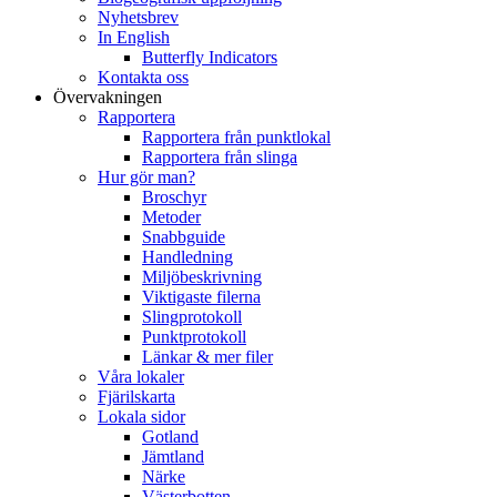
Nyhetsbrev
In English
Butterfly Indicators
Kontakta oss
Övervakningen
Rapportera
Rapportera från punktlokal
Rapportera från slinga
Hur gör man?
Broschyr
Metoder
Snabbguide
Handledning
Miljöbeskrivning
Viktigaste filerna
Slingprotokoll
Punktprotokoll
Länkar & mer filer
Våra lokaler
Fjärilskarta
Lokala sidor
Gotland
Jämtland
Närke
Västerbotten