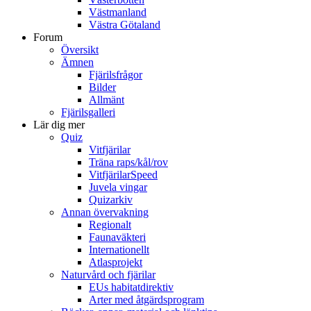
Västmanland
Västra Götaland
Forum
Översikt
Ämnen
Fjärilsfrågor
Bilder
Allmänt
Fjärilsgalleri
Lär dig mer
Quiz
Vitfjärilar
Träna raps/kål/rov
VitfjärilarSpeed
Juvela vingar
Quizarkiv
Annan övervakning
Regionalt
Faunaväkteri
Internationellt
Atlasprojekt
Naturvård och fjärilar
EUs habitatdirektiv
Arter med åtgärdsprogram