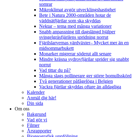
somrar
Mikroklimat avgör utvecklingshastighet
Bete i Natura 2000-områden hotar de
väddnätfjärilar som ska skyddas
Nektar – tema med många variationer
Snabb anpassning till dagslängd hjälper
svingelgräsfjärilens spridning norrut
Fjärilslarvernas värdväxter– Mycket mer än en
midsommarbukett
Monarker migrerar söderut allt senare
Mindre kräsna sydrovfjärilar sprider sig snabbt
norrut
Vad tittar du på?
Många slags pollinerare ger större bomullsskörd
Två generationer påfågelöga i Belgien
Vackra fjärilar skyddas oftare än alldagliga
Kalender
Anmäl dig här!
Din sida
Om oss
Bakgrund
Vad gör vi
Filmer
Årsrapporter
Biogeografisk uppföljning