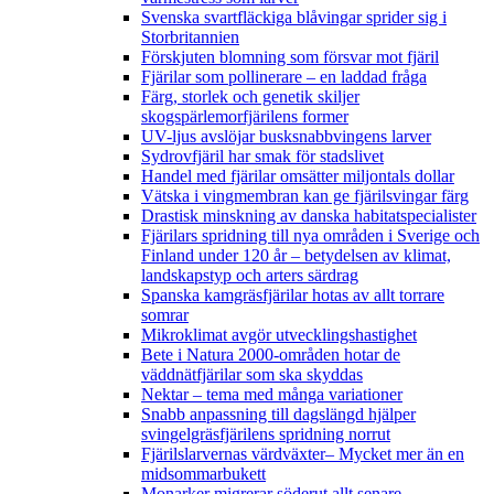
Svenska svartfläckiga blåvingar sprider sig i
Storbritannien
Förskjuten blomning som försvar mot fjäril
Fjärilar som pollinerare – en laddad fråga
Färg, storlek och genetik skiljer
skogspärlemorfjärilens former
UV-ljus avslöjar busksnabbvingens larver
Sydrovfjäril har smak för stadslivet
Handel med fjärilar omsätter miljontals dollar
Vätska i vingmembran kan ge fjärilsvingar färg
Drastisk minskning av danska habitatspecialister
Fjärilars spridning till nya områden i Sverige och
Finland under 120 år
– betydelsen av klimat,
landskapstyp och arters särdrag
Spanska kamgräsfjärilar hotas av allt torrare
somrar
Mikroklimat avgör utvecklingshastighet
Bete i Natura 2000-områden hotar de
väddnätfjärilar som ska skyddas
Nektar – tema med många variationer
Snabb anpassning till dagslängd hjälper
svingelgräsfjärilens spridning norrut
Fjärilslarvernas värdväxter– Mycket mer än en
midsommarbukett
Monarker migrerar söderut allt senare