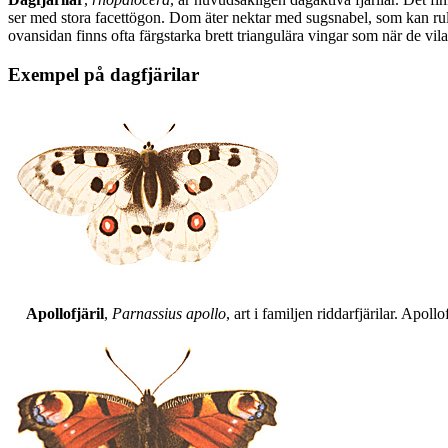
ser med stora facettögon. Dom äter nektar med sugsnabel, som kan rull
ovansidan finns ofta färgstarka brett triangulära vingar som när de vil
Exempel på dagfjärilar
Apollofjäril
,
Parnassius apollo
, art i familjen riddarfjärilar. Apol