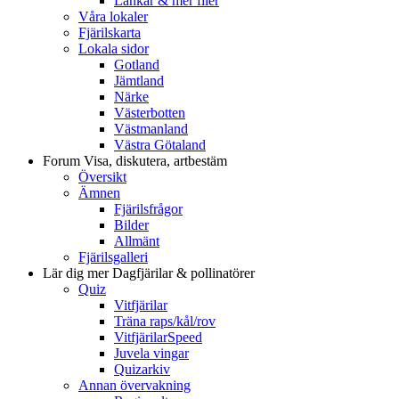
Länkar & mer filer
Våra lokaler
Fjärilskarta
Lokala sidor
Gotland
Jämtland
Närke
Västerbotten
Västmanland
Västra Götaland
Forum
Visa, diskutera, artbestäm
Översikt
Ämnen
Fjärilsfrågor
Bilder
Allmänt
Fjärilsgalleri
Lär dig mer
Dagfjärilar & pollinatörer
Quiz
Vitfjärilar
Träna raps/kål/rov
VitfjärilarSpeed
Juvela vingar
Quizarkiv
Annan övervakning