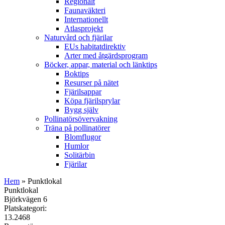
Regionalt
Faunaväkteri
Internationellt
Atlasprojekt
Naturvård och fjärilar
EUs habitatdirektiv
Arter med åtgärdsprogram
Böcker, appar, material och länktips
Boktips
Resurser på nätet
Fjärilsappar
Köpa fjärilsprylar
Bygg själv
Pollinatörsövervakning
Träna på pollinatörer
Blomflugor
Humlor
Solitärbin
Fjärilar
Hem
» Punktlokal
Punktlokal
Björkvägen 6
Platskategori:
13.2468