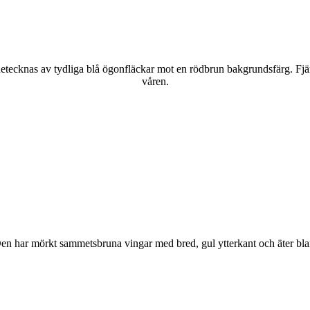
kännetecknas av tydliga blå ögonfläckar mot en rödbrun bakgrundsfärg. Fj
våren.
r. Den har mörkt sammetsbruna vingar med bred, gul ytterkant och äter bla