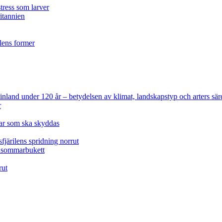
tress som larver
ritannien
ilens former
 Finland under 120 år
– betydelsen av klimat, landskapstyp och arters sär
r
lar som ska skyddas
fjärilens spridning norrut
idsommarbukett
rut