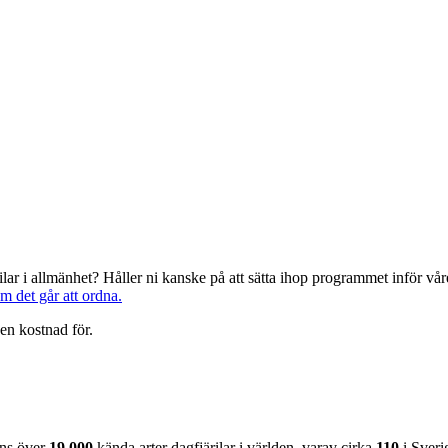
järilar i allmänhet? Håller ni kanske på att sätta ihop programmet inför 
om det går att ordna.
en kostnad för.
nns över
19 000
kända arter dagfjärilar i världen, varav cirka
110
i Sveri