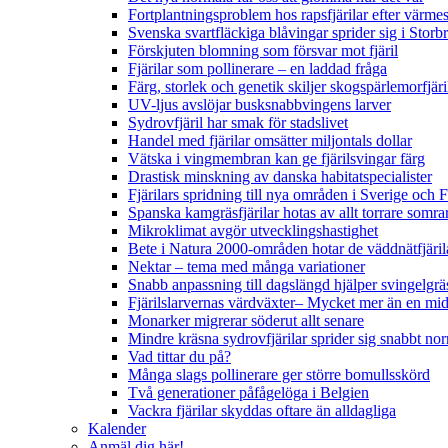
Fortplantningsproblem hos rapsfjärilar efter värmes
Svenska svartfläckiga blåvingar sprider sig i Storb
Förskjuten blomning som försvar mot fjäril
Fjärilar som pollinerare – en laddad fråga
Färg, storlek och genetik skiljer skogspärlemorfjär
UV-ljus avslöjar busksnabbvingens larver
Sydrovfjäril har smak för stadslivet
Handel med fjärilar omsätter miljontals dollar
Vätska i vingmembran kan ge fjärilsvingar färg
Drastisk minskning av danska habitatspecialister
Fjärilars spridning till nya områden i Sverige och
Spanska kamgräsfjärilar hotas av allt torrare somra
Mikroklimat avgör utvecklingshastighet
Bete i Natura 2000-områden hotar de väddnätfjäri
Nektar – tema med många variationer
Snabb anpassning till dagslängd hjälper svingelgräs
Fjärilslarvernas värdväxter– Mycket mer än en m
Monarker migrerar söderut allt senare
Mindre kräsna sydrovfjärilar sprider sig snabbt nor
Vad tittar du på?
Många slags pollinerare ger större bomullsskörd
Två generationer påfågelöga i Belgien
Vackra fjärilar skyddas oftare än alldagliga
Kalender
Anmäl dig här!