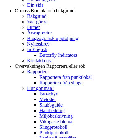
Din sida
Om oss
Kontakt och bakgrund
Bakgrund
Vad gör vi
Filmer
Årsrapporter
Biogeografisk uppföljning
Nyhetsbrev
In English
Butterfly Indicators
Kontakta oss
Övervakningen
Rapportera eller sök
Rapportera
Rapportera från punktlokal
Rapportera från slinga
Hur gör man?
Broschyr
Metoder
Snabbguide
Handledning
Miljöbeskrivning
Viktigaste filerna
Slingprotokoll
Punktprotokoll