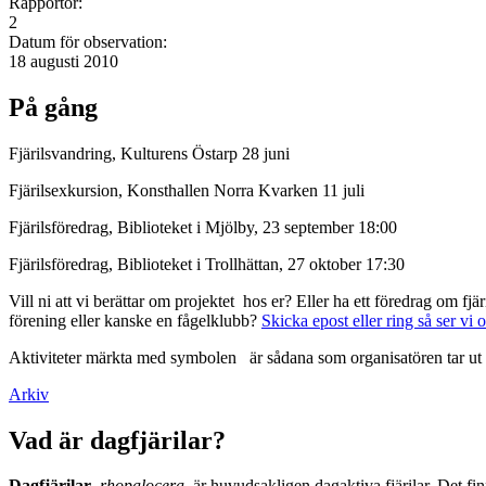
Rapportör:
2
Datum för observation:
18 augusti 2010
På gång
Fjärilsvandring, Kulturens Östarp 28 juni
Fjärilsexkursion, Konsthallen Norra Kvarken 11 juli
Fjärilsföredrag, Biblioteket i Mjölby, 23 september 18:00
Fjärilsföredrag, Biblioteket i Trollhättan, 27 oktober 17:30
Vill ni att vi berättar om projektet hos er? Eller ha ett föredrag om f
förening eller kanske en fågelklubb?
Skicka epost eller ring så ser vi 
Aktiviteter märkta med symbolen
är sådana som organisatören tar ut 
Arkiv
Vad är dagfjärilar?
Dagfjärilar
,
rhopalocera
, är huvudsakligen dagaktiva fjärilar. Det fi