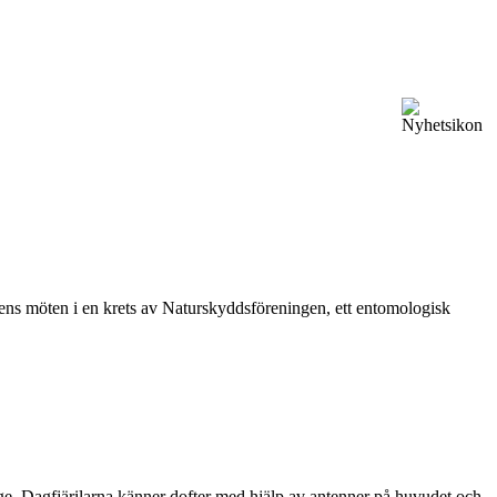
vårens möten i en krets av Naturskyddsföreningen, ett entomologisk
ge. Dagfjärilarna känner dofter med hjälp av antenner på huvudet och