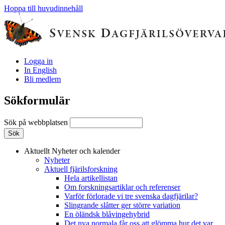
Hoppa till huvudinnehåll
Logga in
In English
Bli medlem
Sökformulär
Sök på webbplatsen
Aktuellt
Nyheter och kalender
Nyheter
Aktuell fjärilsforskning
Hela artikellistan
Om forskningsartiklar och referenser
Varför förlorade vi tre svenska dagfjärilar?
Slingrande slåtter ger större variation
En öländsk blåvingehybrid
Det nya normala får oss att glömma hur det var