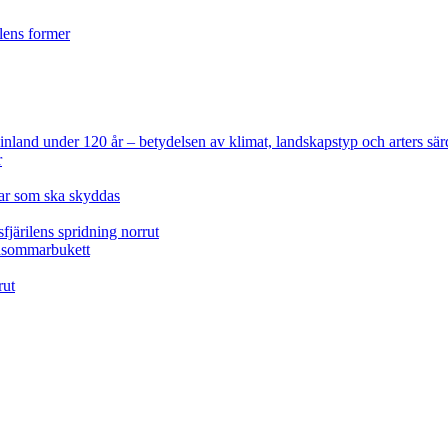
ilens former
 Finland under 120 år
– betydelsen av klimat, landskapstyp och arters sär
r
lar som ska skyddas
fjärilens spridning norrut
idsommarbukett
rut