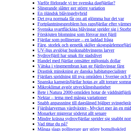
Varför förlorade vi tre svenska dagfjärilar?
Slingrande slåtter ger större variation
En öländsk blåvingehybrid
Det nya normala får oss att glömma hur det var
Fortplantningsproblem hos rapsfjärilar efter värmes
Svenska svartfläckiga blåvingar sprider sig i Storb
Förskjuten blomning som försvar mot fjäril
Fjärilar som pollinerare – en laddad fråga
Färg, storlek och genetik skiljer skogspärlemorfjär
UV-ljus avslöjar busksnabbvingens larver
Sydrovfjäril har smak för stadslivet
Handel med fjärilar omsätter miljontals dollar
Vätska i vingmembran kan ge fjärilsvingar färg
Drastisk minskning av danska habitatspecialister
Fjärilars spridning till nya områden i Sverige och
Spanska kamgräsfjärilar hotas av allt torrare somra
Mikroklimat avgör utvecklingshastighet
Bete i Natura 2000-områden hotar de väddnätfjäri
Nektar – tema med många variationer
Snabb anpassning till dagslängd hjälper svingelgräs
Fjärilslarvernas värdväxter– Mycket mer än en m
Monarker migrerar söderut allt senare
Mindre kräsna sydrovfjärilar sprider sig snabbt nor
Vad tittar du på?
Många slags pollinerare ger större bomullsskörd