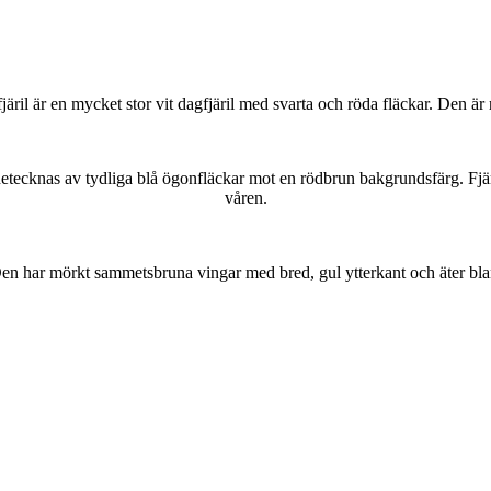
lofjäril är en mycket stor vit dagfjäril med svarta och röda fläckar. Den 
kännetecknas av tydliga blå ögonfläckar mot en rödbrun bakgrundsfärg. Fj
våren.
r. Den har mörkt sammetsbruna vingar med bred, gul ytterkant och äter bla