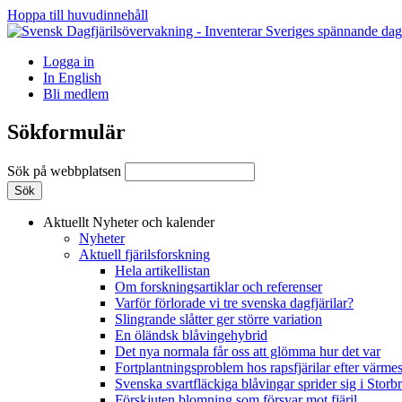
Hoppa till huvudinnehåll
Logga in
In English
Bli medlem
Sökformulär
Sök på webbplatsen
Aktuellt
Nyheter och kalender
Nyheter
Aktuell fjärilsforskning
Hela artikellistan
Om forskningsartiklar och referenser
Varför förlorade vi tre svenska dagfjärilar?
Slingrande slåtter ger större variation
En öländsk blåvingehybrid
Det nya normala får oss att glömma hur det var
Fortplantningsproblem hos rapsfjärilar efter värmes
Svenska svartfläckiga blåvingar sprider sig i Storb
Förskjuten blomning som försvar mot fjäril