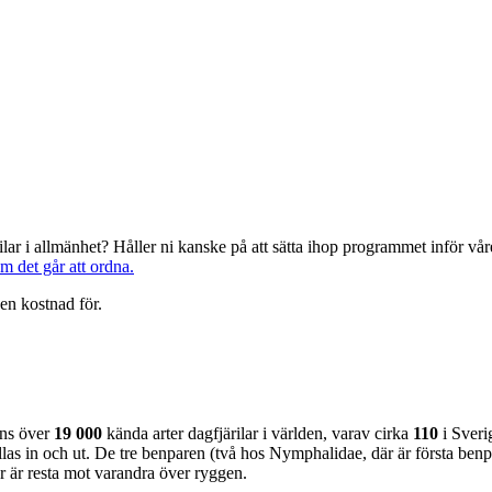
järilar i allmänhet? Håller ni kanske på att sätta ihop programmet inför 
om det går att ordna.
en kostnad för.
nns över
19 000
kända arter dagfjärilar i världen, varav cirka
110
i Sveri
as in och ut. De tre benparen (två hos Nymphalidae, där är första benpa
ar är resta mot varandra över ryggen.