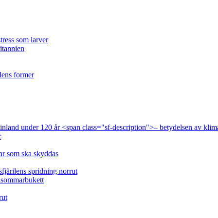
tress som larver
ritannien
ilens former
 Finland under 120 år <span class="sf-description">– betydelsen av klim
r
lar som ska skyddas
fjärilens spridning norrut
idsommarbukett
rut