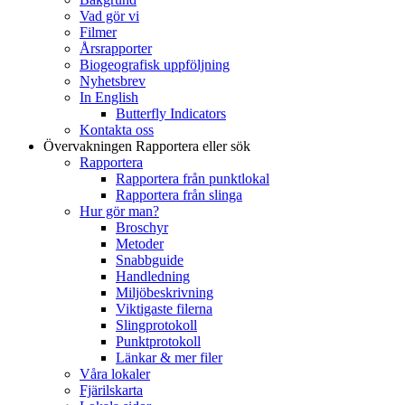
Vad gör vi
Filmer
Årsrapporter
Biogeografisk uppföljning
Nyhetsbrev
In English
Butterfly Indicators
Kontakta oss
Övervakningen
Rapportera eller sök
Rapportera
Rapportera från punktlokal
Rapportera från slinga
Hur gör man?
Broschyr
Metoder
Snabbguide
Handledning
Miljöbeskrivning
Viktigaste filerna
Slingprotokoll
Punktprotokoll
Länkar & mer filer
Våra lokaler
Fjärilskarta