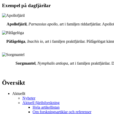
Exempel på dagfjärilar
Apollofjäril
,
Parnassius apollo
, art i familjen riddarfjärilar. Apol
Påfågelöga
,
Inachis io
, art i familjen praktfjärilar. Påfågelögat 
Sorgmantel
,
Nymphalis antiopa
, art i familjen praktfjärila
Översikt
Aktuellt
Nyheter
Aktuell fjärilsforskning
Hela artikellistan
Om forskningsartiklar och referenser