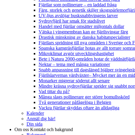
Fjärilar som pollinerare – en laddad fråga
Färg, storlek och genetik skiljer skogspärlemorfjär
UV-ljus avslöjar busksnabbvingens larver
Sydrovfjäril har smak för stadslivet
Handel med fjärilar omsätter miljontals dollar
Vätska i vingmembran kan ge fjärilsvingar färg
Drastisk minskning av danska habitatspecialister
Fjärilars spridning till nya områden i Sverige och
Spanska kamgräsfjärilar hotas av allt torrare somra
Mikroklimat avgör utvecklingshastighet
Bete i Natura 2000-områden hotar de väddnätfjäri
Nektar – tema med många variationer
Snabb anpassning till dagslängd hjälper svingelgräs
Fjärilslarvernas värdväxter– Mycket mer än en m
Monarker migrerar söderut allt senare
Mindre kräsna sydrovfjärilar sprider sig snabbt nor
Vad tittar du på?
Många slags pollinerare ger större bomullsskörd
Två generationer påfågelöga i Belgien
Vackra fjärilar skyddas oftare än alldagliga
Kalender
Anmäl dig här!
Din sida
Om oss
Kontakt och bakgrund
Bakgrund