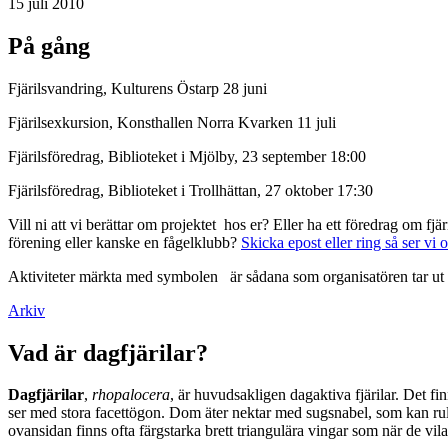
15 juli 2010
På gång
Fjärilsvandring, Kulturens Östarp 28 juni
Fjärilsexkursion, Konsthallen Norra Kvarken 11 juli
Fjärilsföredrag, Biblioteket i Mjölby, 23 september 18:00
Fjärilsföredrag, Biblioteket i Trollhättan, 27 oktober 17:30
Vill ni att vi berättar om projektet hos er? Eller ha ett föredrag om f
förening eller kanske en fågelklubb?
Skicka epost eller ring så ser vi 
Aktiviteter märkta med symbolen
är sådana som organisatören tar ut 
Arkiv
Vad är dagfjärilar?
Dagfjärilar
,
rhopalocera
, är huvudsakligen dagaktiva fjärilar. Det fi
ser med stora facettögon. Dom äter nektar med sugsnabel, som kan rull
ovansidan finns ofta färgstarka brett triangulära vingar som när de vil