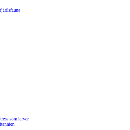
tress som larver
ritannien