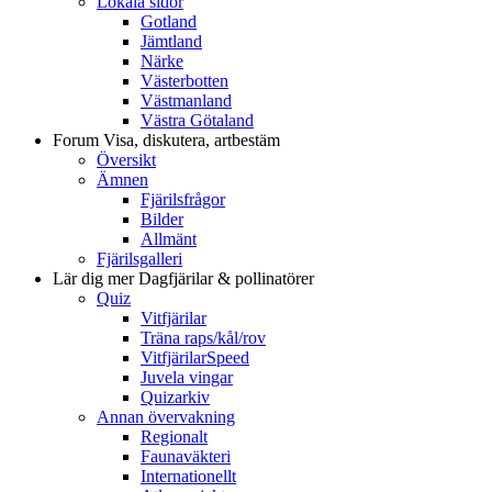
Lokala sidor
Gotland
Jämtland
Närke
Västerbotten
Västmanland
Västra Götaland
Forum
Visa, diskutera, artbestäm
Översikt
Ämnen
Fjärilsfrågor
Bilder
Allmänt
Fjärilsgalleri
Lär dig mer
Dagfjärilar & pollinatörer
Quiz
Vitfjärilar
Träna raps/kål/rov
VitfjärilarSpeed
Juvela vingar
Quizarkiv
Annan övervakning
Regionalt
Faunaväkteri
Internationellt