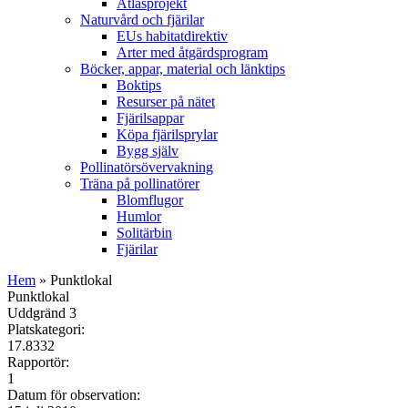
Atlasprojekt
Naturvård och fjärilar
EUs habitatdirektiv
Arter med åtgärdsprogram
Böcker, appar, material och länktips
Boktips
Resurser på nätet
Fjärilsappar
Köpa fjärilsprylar
Bygg själv
Pollinatörsövervakning
Träna på pollinatörer
Blomflugor
Humlor
Solitärbin
Fjärilar
Hem
» Punktlokal
Punktlokal
Uddgränd 3
Platskategori:
17.8332
Rapportör:
1
Datum för observation: