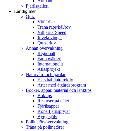
Allmänt
Fjärilsgalleri
Lär dig mer
Quiz
Vitfjärilar
Träna raps/kål/rov
VitfjärilarSpeed
Juvela vingar
Quizarkiv
Annan övervakning
Regionalt
Faunaväkteri
Internationellt
Atlasprojekt
Naturvård och fjärilar
EUs habitatdirektiv
Arter med åtgärdsprogram
Böcker, appar, material och länktips
Boktips
Resurser på nätet
Fjärilsappar
Köpa fjärilsprylar
Bygg själv
Pollinatörsövervakning
Träna på pollinatörer