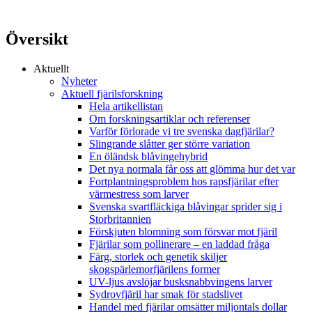
Översikt
Aktuellt
Nyheter
Aktuell fjärilsforskning
Hela artikellistan
Om forskningsartiklar och referenser
Varför förlorade vi tre svenska dagfjärilar?
Slingrande slåtter ger större variation
En öländsk blåvingehybrid
Det nya normala får oss att glömma hur det var
Fortplantningsproblem hos rapsfjärilar efter
värmestress som larver
Svenska svartfläckiga blåvingar sprider sig i
Storbritannien
Förskjuten blomning som försvar mot fjäril
Fjärilar som pollinerare – en laddad fråga
Färg, storlek och genetik skiljer
skogspärlemorfjärilens former
UV-ljus avslöjar busksnabbvingens larver
Sydrovfjäril har smak för stadslivet
Handel med fjärilar omsätter miljontals dollar