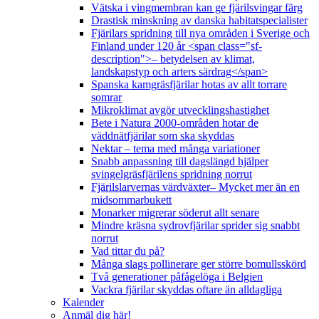
Vätska i vingmembran kan ge fjärilsvingar färg
Drastisk minskning av danska habitatspecialister
Fjärilars spridning till nya områden i Sverige och
Finland under 120 år <span class="sf-
description">– betydelsen av klimat,
landskapstyp och arters särdrag</span>
Spanska kamgräsfjärilar hotas av allt torrare
somrar
Mikroklimat avgör utvecklingshastighet
Bete i Natura 2000-områden hotar de
väddnätfjärilar som ska skyddas
Nektar – tema med många variationer
Snabb anpassning till dagslängd hjälper
svingelgräsfjärilens spridning norrut
Fjärilslarvernas värdväxter– Mycket mer än en
midsommarbukett
Monarker migrerar söderut allt senare
Mindre kräsna sydrovfjärilar sprider sig snabbt
norrut
Vad tittar du på?
Många slags pollinerare ger större bomullsskörd
Två generationer påfågelöga i Belgien
Vackra fjärilar skyddas oftare än alldagliga
Kalender
Anmäl dig här!