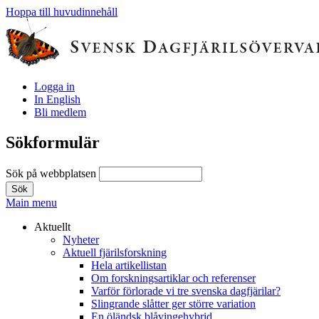
Hoppa till huvudinnehåll
Logga in
In English
Bli medlem
Sökformulär
Sök på webbplatsen
Main menu
Aktuellt
Nyheter
Aktuell fjärilsforskning
Hela artikellistan
Om forskningsartiklar och referenser
Varför förlorade vi tre svenska dagfjärilar?
Slingrande slåtter ger större variation
En öländsk blåvingehybrid