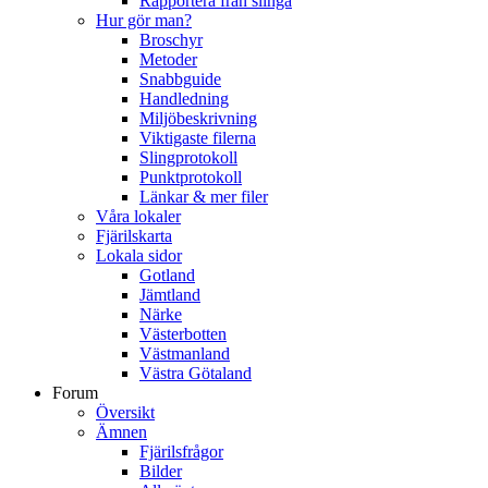
Rapportera från slinga
Hur gör man?
Broschyr
Metoder
Snabbguide
Handledning
Miljöbeskrivning
Viktigaste filerna
Slingprotokoll
Punktprotokoll
Länkar & mer filer
Våra lokaler
Fjärilskarta
Lokala sidor
Gotland
Jämtland
Närke
Västerbotten
Västmanland
Västra Götaland
Forum
Översikt
Ämnen
Fjärilsfrågor
Bilder