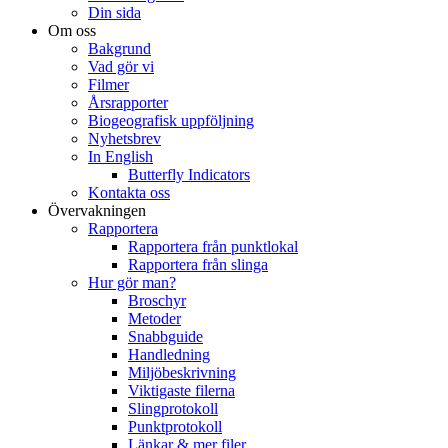
Din sida
Om oss
Bakgrund
Vad gör vi
Filmer
Årsrapporter
Biogeografisk uppföljning
Nyhetsbrev
In English
Butterfly Indicators
Kontakta oss
Övervakningen
Rapportera
Rapportera från punktlokal
Rapportera från slinga
Hur gör man?
Broschyr
Metoder
Snabbguide
Handledning
Miljöbeskrivning
Viktigaste filerna
Slingprotokoll
Punktprotokoll
Länkar & mer filer