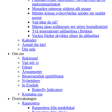
midsommarbukett
Monarker migrerar söderut allt senare
Mindre kräsna sydrovfjärilar sprider sig snabbt
norrut
Vad tittar du på?
Många slags pollinerare ger större bomullsskörd
Två generationer påfågelöga i Belgien
Vackra fjärilar skyddas oftare än alldagliga
Kalender
Anmäl dig här!
Din sida
Om oss
Bakgrund
Vad gör vi
Filmer
Årsrapporter
Biogeografisk uppföljning
Nyhetsbrev
In English
Butterfly Indicators
Kontakta oss
Övervakningen
Rapportera
Rapportera från punktlokal