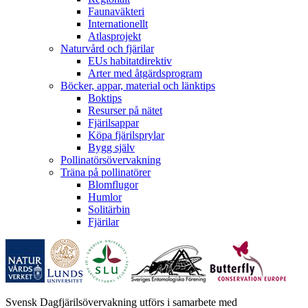
Faunaväkteri
Internationellt
Atlasprojekt
Naturvård och fjärilar
EUs habitatdirektiv
Arter med åtgärdsprogram
Böcker, appar, material och länktips
Boktips
Resurser på nätet
Fjärilsappar
Köpa fjärilsprylar
Bygg själv
Pollinatörsövervakning
Träna på pollinatörer
Blomflugor
Humlor
Solitärbin
Fjärilar
Svensk Dagfjärilsövervakning utförs i samarbete med