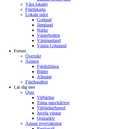
Våra lokaler
Fjärilskarta
Lokala sidor
Gotland
Jämtland
Närke
Västerbotten
Västmanland
Västra Götaland
Forum
Översikt
Ämnen
Fjärilsfrågor
Bilder
Allmänt
Fjärilsgalleri
Lär dig mer
Quiz
Vitfjärilar
Träna raps/kål/rov
VitfjärilarSpeed
Juvela vingar
Quizarkiv
Annan övervakning
Regionalt