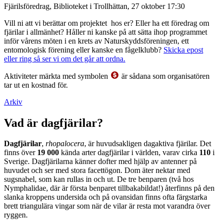
Fjärilsföredrag, Biblioteket i Trollhättan, 27 oktober 17:30
Vill ni att vi berättar om projektet hos er? Eller ha ett föredrag om
fjärilar i allmänhet? Håller ni kanske på att sätta ihop programmet
inför vårens möten i en krets av Naturskyddsföreningen, ett
entomologisk förening eller kanske en fågelklubb?
Skicka epost
eller ring så ser vi om det går att ordna.
Aktiviteter märkta med symbolen
är sådana som organisatören
tar ut en kostnad för.
Arkiv
Vad är dagfjärilar?
Dagfjärilar
,
rhopalocera
, är huvudsakligen dagaktiva fjärilar. Det
finns över
19 000
kända arter dagfjärilar i världen, varav cirka
110
i
Sverige. Dagfjärilarna känner dofter med hjälp av antenner på
huvudet och ser med stora facettögon. Dom äter nektar med
sugsnabel, som kan rullas in och ut. De tre benparen (två hos
Nymphalidae, där är första benparet tillbakabildat!) återfinns på den
slanka kroppens undersida och på ovansidan finns ofta färgstarka
brett triangulära vingar som när de vilar är resta mot varandra över
ryggen.