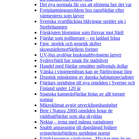
Det nya normala får oss att glömma hur det var
Fortplantningsproblem hos rapsfjärilar efter
värmestress som larver
Svenska svartfläckiga blåvingar sprider sig i
Storbritannien
Förskjuten blomning som försvar mot fjäril
Fjärilar som pollinerare – en laddad fråga
Färg, storlek och genetik skiljer
skogspärlemorfjärilens former
UV-ljus avslöjar busksnabbvingens larver
Sydrovfjäril har smak för stadslivet
Handel med fjärilar omsätter miljontals dollar
Vätska i vingmembran kan ge fjärilsvingar färg
Drastisk minskning av danska habitatspecialister
Fjärilars spridning till nya områden i Sverige och
Finland under 120 år
Spanska kamgräsfjärilar hotas av allt torrare
somrar
Mikroklimat avgör utvecklingshastighet
Bete i Natura 2000-områden hotar de
väddnätfjärilar som ska skyddas
Nektar – tema med många variationer
Snabb anpassning till dagslängd hjälper
svingelgräsfjärilens spridning norrut
Fjärilslarvernas värdväxter– Mycket mer än en