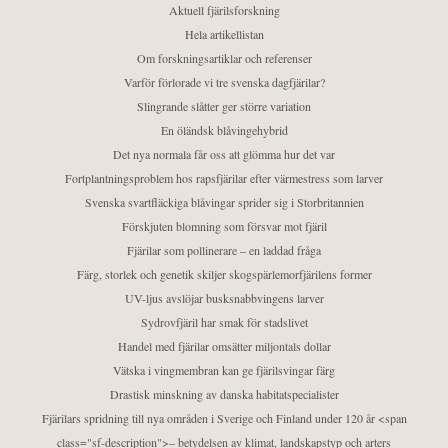
Aktuell fjärilsforskning
Hela artikellistan
Om forskningsartiklar och referenser
Varför förlorade vi tre svenska dagfjärilar?
Slingrande slåtter ger större variation
En öländsk blåvingehybrid
Det nya normala får oss att glömma hur det var
Fortplantningsproblem hos rapsfjärilar efter värmestress som larver
Svenska svartfläckiga blåvingar sprider sig i Storbritannien
Förskjuten blomning som försvar mot fjäril
Fjärilar som pollinerare – en laddad fråga
Färg, storlek och genetik skiljer skogspärlemorfjärilens former
UV-ljus avslöjar busksnabbvingens larver
Sydrovfjäril har smak för stadslivet
Handel med fjärilar omsätter miljontals dollar
Vätska i vingmembran kan ge fjärilsvingar färg
Drastisk minskning av danska habitatspecialister
Fjärilars spridning till nya områden i Sverige och Finland under 120 år <span
class="sf-description">– betydelsen av klimat, landskapstyp och arters