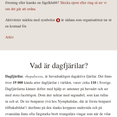
förening eller kanske en fågelklubb?
Skicka epost eller ring så ser vi
om det går att ordna.
Aktiviteter märkta med symbolen
är sådana som organisatören tar ut
en kostnad för.
Arkiv
Vad är dagfjärilar?
Dagfjärilar
,
rhopalocera
, är huvudsakligen dagaktiva fjärilar. Det finns
19 000
110
över
kända arter dagfjärilar i världen, varav cirka
i Sverige.
Dagfjärilarna känner dofter med hjälp av antenner på huvudet och ser
med stora facettögon. Dom äter nektar med sugsnabel, som kan rullas
in och ut. De tre benparen (två hos Nymphalidae, där är första benparet
tillbakabildat!) återfinns på den slanka kroppens undersida och på
ovansidan finns ofta färgstarka brett triangulära vingar som när de vilar