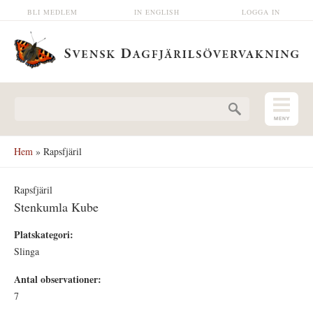
Hoppa till huvudinnehåll
BLI MEDLEM
IN ENGLISH
LOGGA IN
Sökformulär
Hem
» Rapsfjäril
Rapsfjäril
Stenkumla Kube
Platskategori:
Slinga
Antal observationer:
7