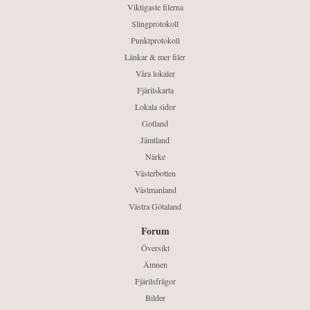
Viktigaste filerna
Slingprotokoll
Punktprotokoll
Länkar & mer filer
Våra lokaler
Fjärilskarta
Lokala sidor
Gotland
Jämtland
Närke
Västerbotten
Västmanland
Västra Götaland
Forum
Översikt
Ämnen
Fjärilsfrågor
Bilder