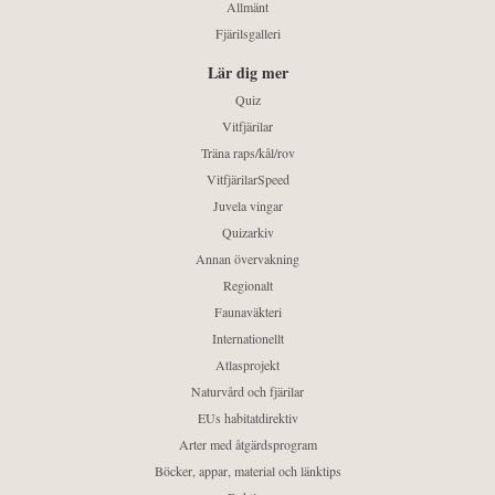
Allmänt
Fjärilsgalleri
Lär dig mer
Quiz
Vitfjärilar
Träna raps/kål/rov
VitfjärilarSpeed
Juvela vingar
Quizarkiv
Annan övervakning
Regionalt
Faunaväkteri
Internationellt
Atlasprojekt
Naturvård och fjärilar
EUs habitatdirektiv
Arter med åtgärdsprogram
Böcker, appar, material och länktips