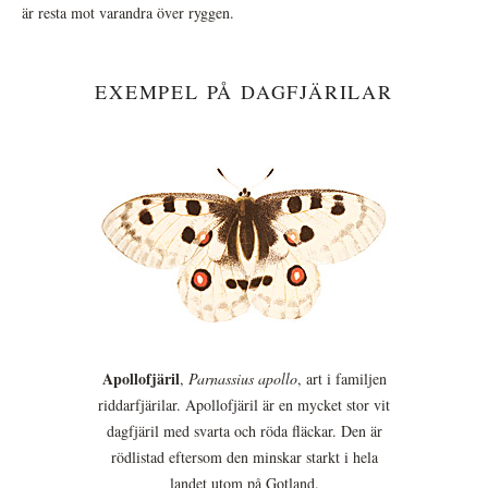
är resta mot varandra över ryggen.
EXEMPEL PÅ DAGFJÄRILAR
Apollofjäril
,
Parnassius apollo
, art i familjen
riddarfjärilar. Apollofjäril är en mycket stor vit
dagfjäril med svarta och röda fläckar. Den är
rödlistad eftersom den minskar starkt i hela
landet utom på Gotland.