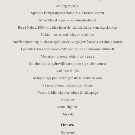
särdrag</span>
Spanska kamgräsfjärilar hotas av allt torrare somrar
Mikroklimat avgör utvecklingshastighet
Bete i Natura 2000-områden hotar de väddnätfjärilar som ska skyddas
Nektar – tema med många variationer
Snabb anpassning till dagslängd hjälper svingelgräsfjärilens spridning norrut
Fjärilslarvernas värdväxter– Mycket mer än en midsommarbukett
Monarker migrerar söderut allt senare
Mindre kräsna sydrovfjärilar sprider sig snabbt norrut
Vad tittar du på?
Många slags pollinerare ger större bomullsskörd
Två generationer påfågelöga i Belgien
Vackra fjärilar skyddas oftare än alldagliga
Kalender
Anmäl dig här!
Din sida
Om oss
Bakgrund