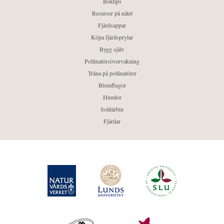
Boktips
Resurser på nätet
Fjärilsappar
Köpa fjärilsprylar
Bygg själv
Pollinatörsövervakning
Träna på pollinatörer
Blomflugor
Humlor
Solitärbin
Fjärilar