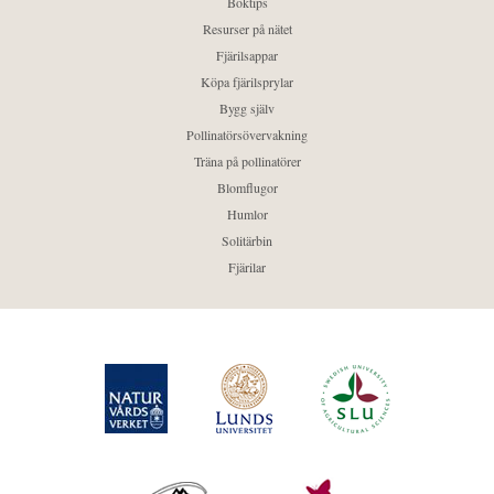
Boktips
Resurser på nätet
Fjärilsappar
Köpa fjärilsprylar
Bygg själv
Pollinatörsövervakning
Träna på pollinatörer
Blomflugor
Humlor
Solitärbin
Fjärilar