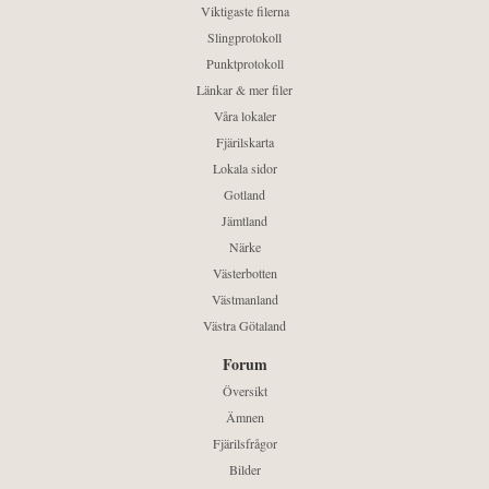
Viktigaste filerna
Slingprotokoll
Punktprotokoll
Länkar & mer filer
Våra lokaler
Fjärilskarta
Lokala sidor
Gotland
Jämtland
Närke
Västerbotten
Västmanland
Västra Götaland
Forum
Översikt
Ämnen
Fjärilsfrågor
Bilder