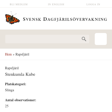
Hoppa till huvudinnehåll
BLI MEDLEM
IN ENGLISH
LOGGA IN
Sökformulär
Hem
» Rapsfjäril
Rapsfjäril
Stenkumla Kube
Platskategori:
Slinga
Antal observationer:
25