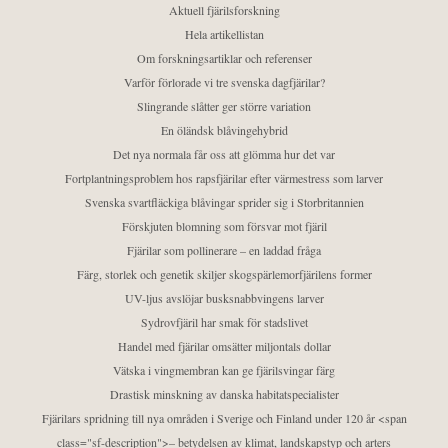
Aktuell fjärilsforskning
Hela artikellistan
Om forskningsartiklar och referenser
Varför förlorade vi tre svenska dagfjärilar?
Slingrande slåtter ger större variation
En öländsk blåvingehybrid
Det nya normala får oss att glömma hur det var
Fortplantningsproblem hos rapsfjärilar efter värmestress som larver
Svenska svartfläckiga blåvingar sprider sig i Storbritannien
Förskjuten blomning som försvar mot fjäril
Fjärilar som pollinerare – en laddad fråga
Färg, storlek och genetik skiljer skogspärlemorfjärilens former
UV-ljus avslöjar busksnabbvingens larver
Sydrovfjäril har smak för stadslivet
Handel med fjärilar omsätter miljontals dollar
Vätska i vingmembran kan ge fjärilsvingar färg
Drastisk minskning av danska habitatspecialister
Fjärilars spridning till nya områden i Sverige och Finland under 120 år <span
class="sf-description">– betydelsen av klimat, landskapstyp och arters