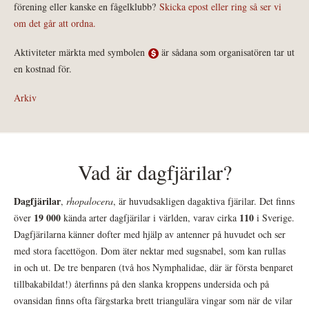
förening eller kanske en fågelklubb?
Skicka epost eller ring så ser vi
om det går att ordna.
Aktiviteter märkta med symbolen
är sådana som organisatören tar ut
en kostnad för.
Arkiv
Vad är dagfjärilar?
Dagfjärilar
,
rhopalocera
, är huvudsakligen dagaktiva fjärilar. Det finns
19 000
110
över
kända arter dagfjärilar i världen, varav cirka
i Sverige.
Dagfjärilarna känner dofter med hjälp av antenner på huvudet och ser
med stora facettögon. Dom äter nektar med sugsnabel, som kan rullas
in och ut. De tre benparen (två hos Nymphalidae, där är första benparet
tillbakabildat!) återfinns på den slanka kroppens undersida och på
ovansidan finns ofta färgstarka brett triangulära vingar som när de vilar