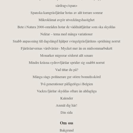
särdrag</span>
Spanska kamgräsfjärilar hotas av allt torrare somrar
Mikroklimat avgör utvecklingshastighet
Bete i Natura 2000-områden hotar de väddnätfjärilar som ska skyddas
Nektar – tema med många variationer
Snabb anpassning till dagslängd hjälper svingelgräsfjärilens spridning norrut
Fjärilslarvernas värdväxter– Mycket mer än en midsommarbukett
Monarker migrerar söderut allt senare
Mindre kräsna sydrovfjärilar sprider sig snabbt norrut
Vad tittar du på?
Många slags pollinerare ger större bomullsskörd
Två generationer påfågelöga i Belgien
Vackra fjärilar skyddas oftare än alldagliga
Kalender
Anmäl dig här!
Din sida
Om oss
Bakgrund