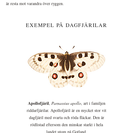
är resta mot varandra över ryggen.
EXEMPEL PÅ DAGFJÄRILAR
Apollofjäril
,
Parnassius apollo
, art i familjen
riddarfjärilar. Apollofjäril är en mycket stor vit
dagfjäril med svarta och röda fläckar. Den är
rödlistad eftersom den minskar starkt i hela
landet utom på Gotland.