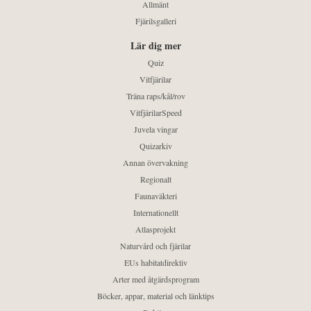
Allmänt
Fjärilsgalleri
Lär dig mer
Quiz
Vitfjärilar
Träna raps/kål/rov
VitfjärilarSpeed
Juvela vingar
Quizarkiv
Annan övervakning
Regionalt
Faunaväkteri
Internationellt
Atlasprojekt
Naturvård och fjärilar
EUs habitatdirektiv
Arter med åtgärdsprogram
Böcker, appar, material och länktips