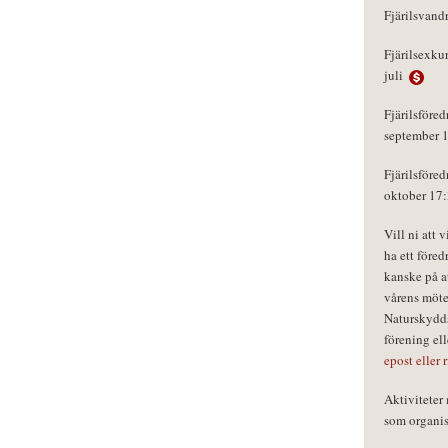
Fjärilsvand
Fjärilsexku
juli
Fjärilsföred
september 
Fjärilsföred
oktober 17
Vill ni att 
ha ett föred
kanske på a
vårens möte
Naturskydds
förening el
epost eller 
Aktivitete
som organisa