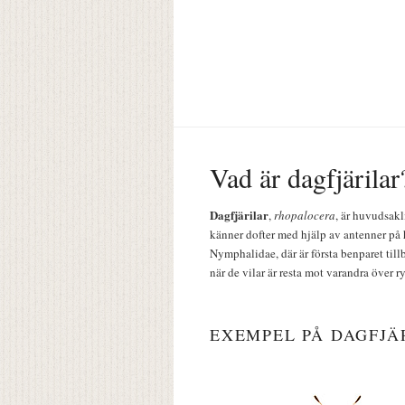
Vad är dagfjärilar
Dagfjärilar
,
rhopalocera
, är huvudsakl
känner dofter med hjälp av antenner på 
Nymphalidae, där är första benparet till
när de vilar är resta mot varandra över r
EXEMPEL PÅ DAGFJÄ