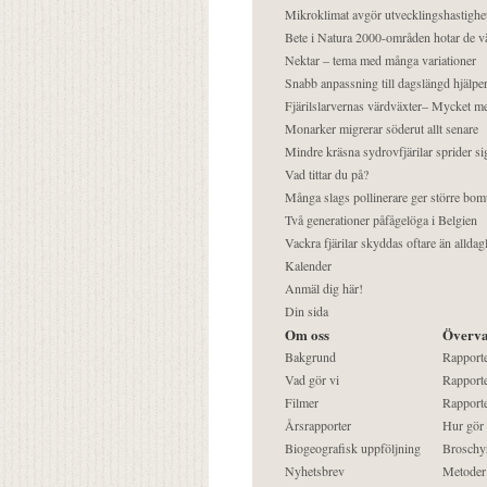
Mikroklimat avgör utvecklingshastighe
Bete i Natura 2000-områden hotar de v
Nektar – tema med många variationer
Snabb anpassning till dagslängd hjälper
Fjärilslarvernas värdväxter– Mycket 
Monarker migrerar söderut allt senare
Mindre kräsna sydrovfjärilar sprider si
Vad tittar du på?
Många slags pollinerare ger större bom
Två generationer påfågelöga i Belgien
Vackra fjärilar skyddas oftare än alldag
Kalender
Anmäl dig här!
Din sida
Om oss
Överva
Bakgrund
Rapport
Vad gör vi
Rapporte
Filmer
Rapporte
Årsrapporter
Hur gör
Biogeografisk uppföljning
Broschy
Nyhetsbrev
Metoder