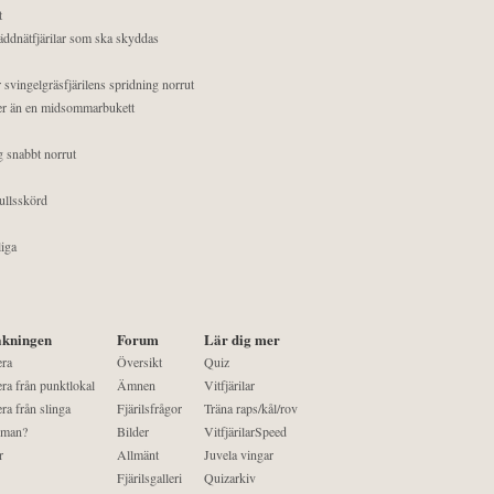
t
äddnätfjärilar som ska skyddas
 svingelgräsfjärilens spridning norrut
mer än en midsommarbukett
g snabbt norrut
ullsskörd
liga
kningen
Forum
Lär dig mer
era
Översikt
Quiz
ra från punktlokal
Ämnen
Vitfjärilar
ra från slinga
Fjärilsfrågor
Träna raps/kål/rov
 man?
Bilder
VitfjärilarSpeed
r
Allmänt
Juvela vingar
Fjärilsgalleri
Quizarkiv