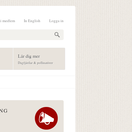
li medlem
In English
Logga in
formulär
Lär dig mer
Dagfjärilar & pollinatörer
ÅNG