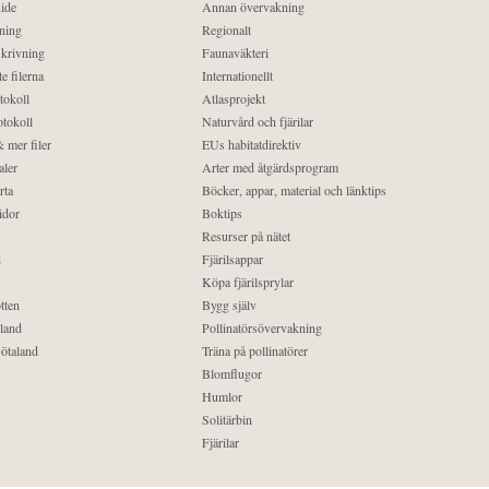
ide
Annan övervakning
ning
Regionalt
krivning
Faunaväkteri
e filerna
Internationellt
tokoll
Atlasprojekt
tokoll
Naturvård och fjärilar
 mer filer
EUs habitatdirektiv
aler
Arter med åtgärdsprogram
rta
Böcker, appar, material och länktips
idor
Boktips
Resurser på nätet
d
Fjärilsappar
Köpa fjärilsprylar
tten
Bygg själv
land
Pollinatörsövervakning
ötaland
Träna på pollinatörer
Blomflugor
Humlor
Solitärbin
Fjärilar