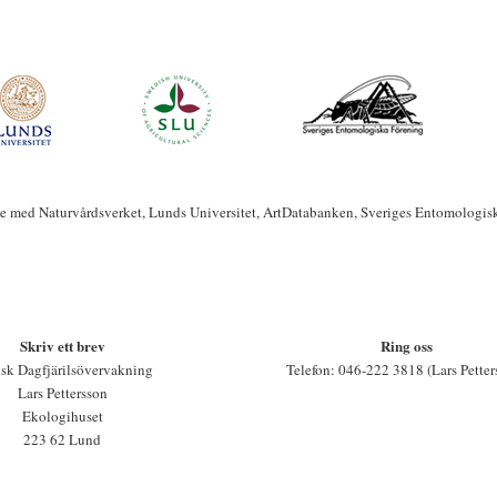
te med Naturvårdsverket, Lunds Universitet, ArtDatabanken, Sveriges Entomologis
Skriv ett brev
Ring oss
sk Dagfjärilsövervakning
Telefon: 046-222 3818 (Lars Petter
Lars Pettersson
Ekologihuset
223 62 Lund