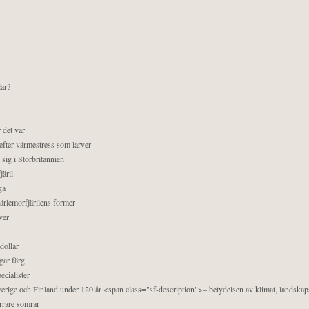
lar?
 det var
efter värmestress som larver
sig i Storbritannien
äril
ga
pärlemorfjärilens former
ver
dollar
gar färg
ecialister
 Sverige och Finland under 120 år <span class="sf-description">– betydelsen av klimat, landska
orrare somrar