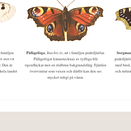
Påfågelöga
Sorgman
 i familjen
,
Inachis io
, art i familjen praktfjärilar.
t stor vit
Påfågelögat kännetecknas av tydliga blå
praktfjäri
r. Den är
ögonfläckar mot en rödbrun bakgrundsfärg. Fjärilen
med bred,
 hela landet
övervintrar som vuxen och därför kan den ses
och rutten
mycket tidigt på våren.