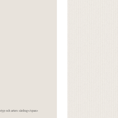
pstyp och arters särdrag</span>