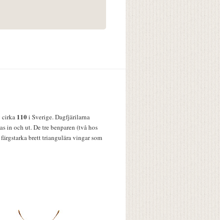
110
v cirka
i Sverige. Dagfjärilarna
s in och ut. De tre benparen (två hos
färgstarka brett triangulära vingar som