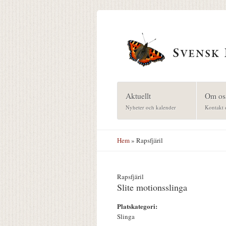
Hoppa till huvudinnehåll
Aktuellt
Om os
Nyheter och kalender
Kontakt 
Hem
» Rapsfjäril
Rapsfjäril
Slite motionsslinga
Platskategori:
Slinga