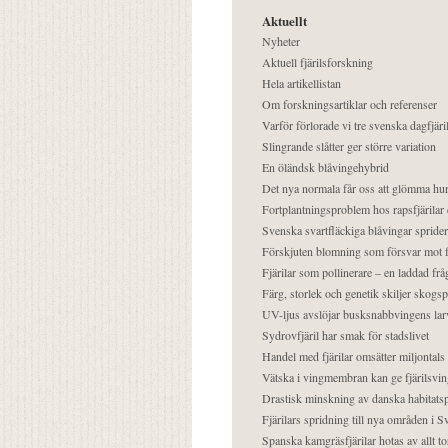
Aktuellt
Nyheter
Aktuell fjärilsforskning
Hela artikellistan
Om forskningsartiklar och referenser
Varför förlorade vi tre svenska dagfjäri
Slingrande slåtter ger större variation
En öländsk blåvingehybrid
Det nya normala får oss att glömma hur
Fortplantningsproblem hos rapsfjärilar 
Svenska svartfläckiga blåvingar sprider 
Förskjuten blomning som försvar mot fj
Fjärilar som pollinerare – en laddad frå
Färg, storlek och genetik skiljer skogs
UV-ljus avslöjar busksnabbvingens lar
Sydrovfjäril har smak för stadslivet
Handel med fjärilar omsätter miljontals 
Vätska i vingmembran kan ge fjärilsvin
Drastisk minskning av danska habitatsp
Fjärilars spridning till nya områden i
Spanska kamgräsfjärilar hotas av allt t