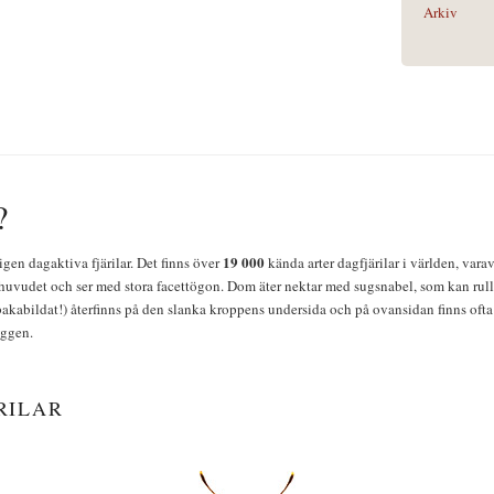
Arkiv
?
19 000
igen dagaktiva fjärilar. Det finns över
kända arter dagfjärilar i världen, vara
huvudet och ser med stora facettögon. Dom äter nektar med sugsnabel, som kan rulla
bakabildat!) återfinns på den slanka kroppens undersida och på ovansidan finns ofta 
yggen.
RILAR