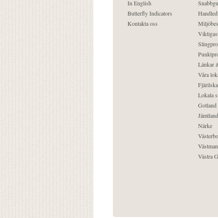
In English
Snabbgu
Butterfly Indicators
Handled
Kontakta oss
Miljöbes
Viktigast
Slingpro
Punktpro
Länkar &
Våra lok
Fjärilska
Lokala s
Gotland
Jämtlan
Närke
Västerbo
Västman
Västra G