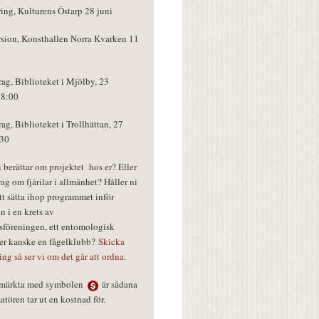
ring, Kulturens Östarp 28 juni
rsion, Konsthallen Norra Kvarken 11
rag, Biblioteket i Mjölby, 23
18:00
rag, Biblioteket i Trollhättan, 27
:30
vi berättar om projektet hos er? Eller
rag om fjärilar i allmänhet? Håller ni
tt sätta ihop programmet inför
n i en krets av
föreningen, ett entomologisk
ler kanske en fågelklubb?
Skicka
ring så ser vi om det går att ordna.
r märkta med symbolen
är sådana
tören tar ut en kostnad för.