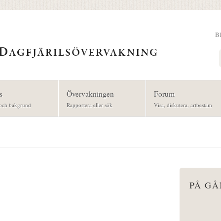
B
Sök
s
Övervakningen
Forum
och bakgrund
Rapportera eller sök
Visa, diskutera, artbestäm
PÅ G