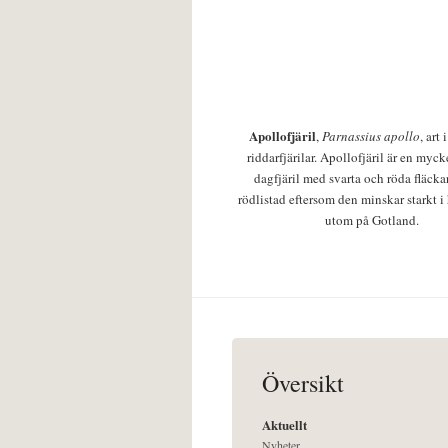
Apollofjäril
,
Parnassius apollo
, art
riddarfjärilar. Apollofjäril är en mycke
dagfjäril med svarta och röda fläcka
rödlistad eftersom den minskar starkt i
utom på Gotland.
Översikt
Aktuellt
Nyheter