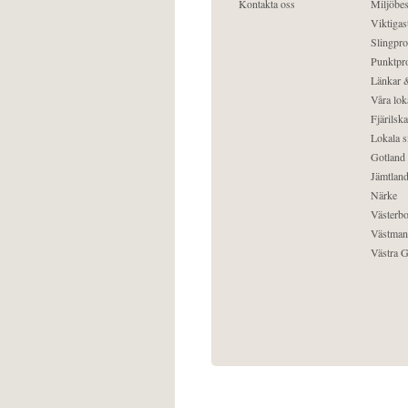
Kontakta oss
Miljöbes
Viktigast
Slingpro
Punktpro
Länkar &
Våra lok
Fjärilska
Lokala s
Gotland
Jämtlan
Närke
Västerbo
Västman
Västra G