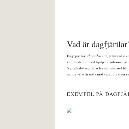
Vad är dagfjärilar
Dagfjärilar
,
rhopalocera
, är huvudsakl
känner dofter med hjälp av antenner på 
Nymphalidae, där är första benparet till
när de vilar är resta mot varandra över r
EXEMPEL PÅ DAGFJÄ