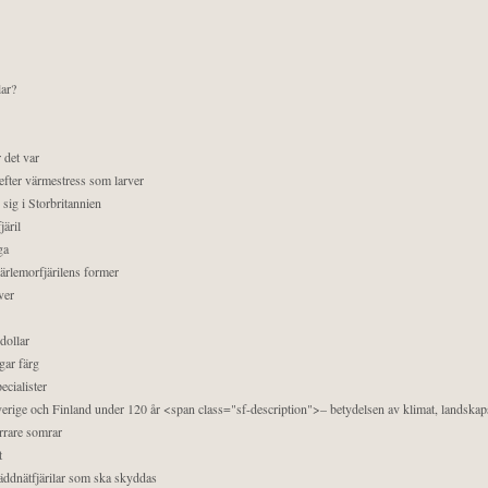
lar?
 det var
efter värmestress som larver
sig i Storbritannien
äril
ga
pärlemorfjärilens former
ver
dollar
gar färg
ecialister
 Sverige och Finland under 120 år <span class="sf-description">– betydelsen av klimat, landska
orrare somrar
t
äddnätfjärilar som ska skyddas