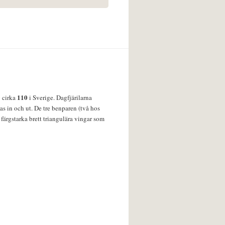
110
v cirka
i Sverige. Dagfjärilarna
s in och ut. De tre benparen (två hos
färgstarka brett triangulära vingar som