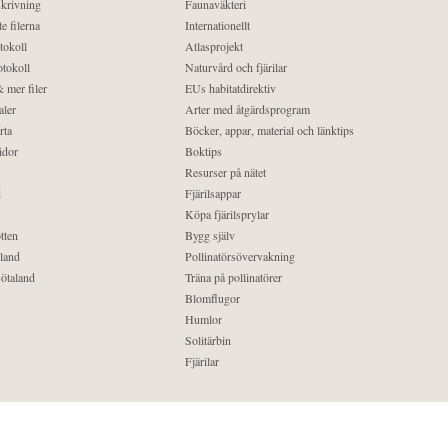
krivning
Faunaväkteri
e filerna
Internationellt
tokoll
Atlasprojekt
tokoll
Naturvård och fjärilar
 mer filer
EUs habitatdirektiv
aler
Arter med åtgärdsprogram
rta
Böcker, appar, material och länktips
idor
Boktips
Resurser på nätet
d
Fjärilsappar
Köpa fjärilsprylar
tten
Bygg själv
land
Pollinatörsövervakning
ötaland
Träna på pollinatörer
Blomflugor
Humlor
Solitärbin
Fjärilar