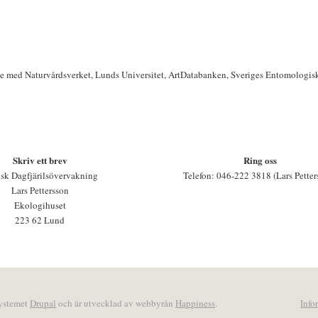
te med Naturvårdsverket, Lunds Universitet, ArtDatabanken, Sveriges Entomologis
Skriv ett brev
Ring oss
sk Dagfjärilsövervakning
Telefon: 046-222 3818 (Lars Petter
Lars Pettersson
Ekologihuset
223 62 Lund
systemet
Drupal
och är utvecklad av webbyrån
Happiness
.
Info