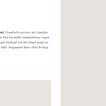
tel
,
Nymphalis antiopa
, art i familjen
lar. Den har mörkt sammetsbruna vingar
 gul ytterkant och äter bland annat sav
 frukt. Sorgmantel finns i hela Sverige.