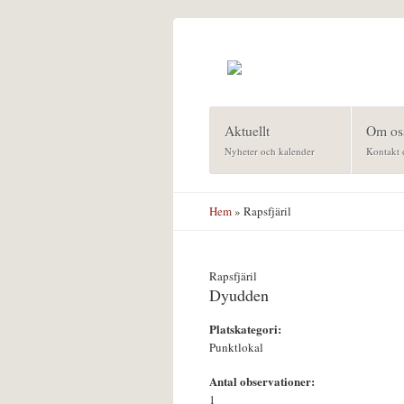
Hoppa till huvudinnehåll
Aktuellt
Om os
Nyheter och kalender
Kontakt 
Hem
» Rapsfjäril
Rapsfjäril
Dyudden
Platskategori:
Punktlokal
Antal observationer:
1