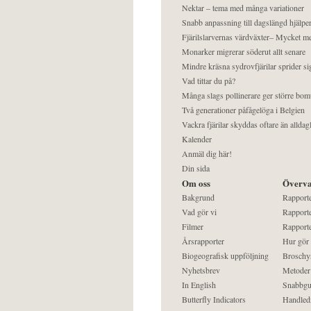
Nektar – tema med många variationer
Snabb anpassning till dagslängd hjälper
Fjärilslarvernas värdväxter– Mycket 
Monarker migrerar söderut allt senare
Mindre kräsna sydrovfjärilar sprider si
Vad tittar du på?
Många slags pollinerare ger större bom
Två generationer påfågelöga i Belgien
Vackra fjärilar skyddas oftare än alldag
Kalender
Anmäl dig här!
Din sida
Om oss
Överva
Bakgrund
Rapport
Vad gör vi
Rapporte
Filmer
Rapporte
Årsrapporter
Hur gör
Biogeografisk uppföljning
Broschy
Nyhetsbrev
Metoder
In English
Snabbgu
Butterfly Indicators
Handled