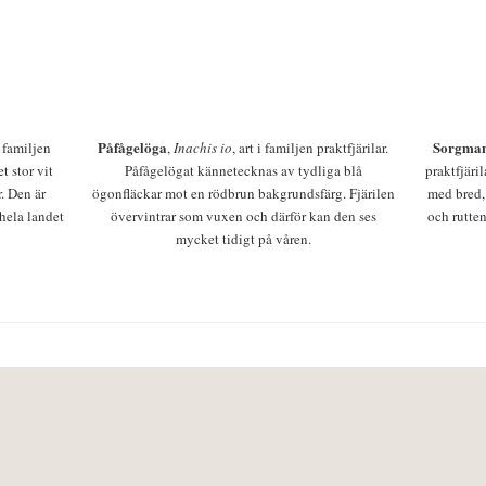
Påfågelöga
Sorgman
 i familjen
,
Inachis io
, art i familjen praktfjärilar.
t stor vit
Påfågelögat kännetecknas av tydliga blå
praktfjäri
r. Den är
ögonfläckar mot en rödbrun bakgrundsfärg. Fjärilen
med bred,
 hela landet
övervintrar som vuxen och därför kan den ses
och rutten
mycket tidigt på våren.