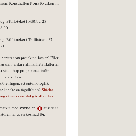
rsion, Konsthallen Norra Kvarken 11
rag, Biblioteket i Mjölby, 23
18:00
rag, Biblioteket i Trollhättan, 27
:30
vi berättar om projektet hos er? Eller
rag om fjärilar i allmänhet? Håller ni
tt sätta ihop programmet inför
n i en krets av
föreningen, ett entomologisk
ler kanske en fågelklubb?
Skicka
ring så ser vi om det går att ordna.
r märkta med symbolen
är sådana
tören tar ut en kostnad för.