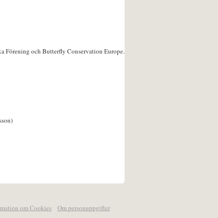
ka Förening och Butterfly Conservation Europe.
sson)
rmation om Cookies
Om personuppgifter