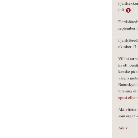
Fjärilsexku
juli
Fjärilsföred
september 
Fjärilsföred
oktober 17
Vill ni att 
ha ett föred
kanske på a
vårens möte
Naturskydds
förening el
epost eller 
Aktivitete
som organisa
Arkiv