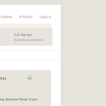
li medlem
In English
Logga in
formulär
Lär dig mer
Dagfjärilar & pollinatörer
ÅNG
ring, Kulturens Östarp 28 juni