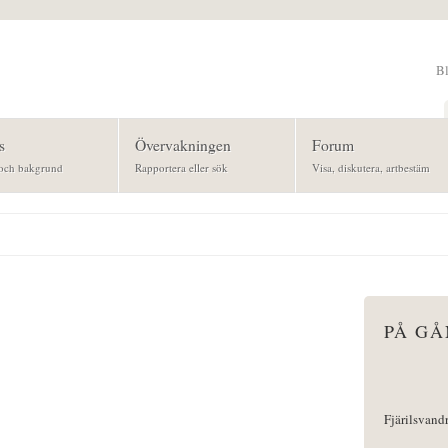
B
Sök
s
Övervakningen
Forum
och bakgrund
Rapportera eller sök
Visa, diskutera, artbestäm
PÅ G
Fjärilsvand