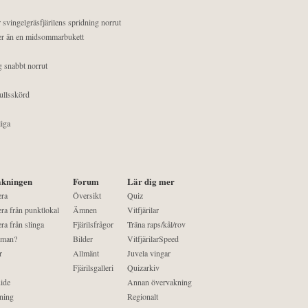
 svingelgräsfjärilens spridning norrut
mer än en midsommarbukett
g snabbt norrut
ullsskörd
liga
kningen
Forum
Lär dig mer
era
Översikt
Quiz
ra från punktlokal
Ämnen
Vitfjärilar
ra från slinga
Fjärilsfrågor
Träna raps/kål/rov
 man?
Bilder
VitfjärilarSpeed
r
Allmänt
Juvela vingar
Fjärilsgalleri
Quizarkiv
ide
Annan övervakning
ning
Regionalt