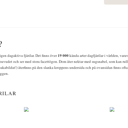
?
19 000
igen dagaktiva fjärilar. Det finns över
kända arter dagfjärilar i världen, vara
huvudet och ser med stora facettögon. Dom äter nektar med sugsnabel, som kan rulla
bakabildat!) återfinns på den slanka kroppens undersida och på ovansidan finns ofta 
yggen.
RILAR