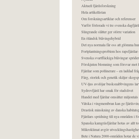
Aktuell fjärilsforskning
Hela artikellistan
Om forskningsartiklar och referenser
Varför förlorade vi tre svenska dagfjäri
Slingrande slåtter ger större variation
En öländsk blåvingehybrid
Det nya normala får oss att glömma hur
Fortplantningsproblem hos rapsfjärilar 
Svenska svartfläckiga blåvingar sprider 
Förskjuten blomning som försvar mot fj
Fjärilar som pollinerare – en laddad frå
Färg, storlek och genetik skiljer skogs
UV-ljus avslöjar busksnabbvingens lar
Sydrovfjäril har smak för stadslivet
Handel med fjärilar omsätter miljontals 
Vätska i vingmembran kan ge fjärilsvin
Drastisk minskning av danska habitatsp
Fjärilars spridning till nya områden i
Spanska kamgräsfjärilar hotas av allt t
Mikroklimat avgör utvecklingshastighe
Bete i Natura 2000-områden hotar de v