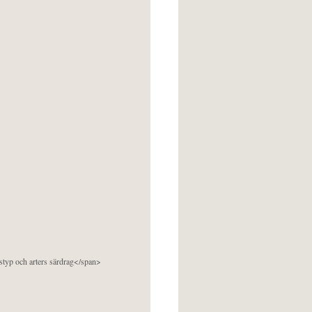
pstyp och arters särdrag</span>