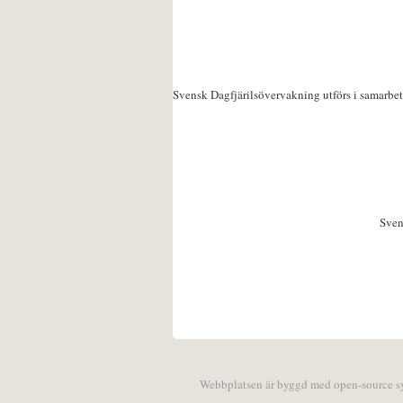
Svensk Dagfjärilsövervakning utförs i samarbe
Sven
Webbplatsen är byggd med open-source 