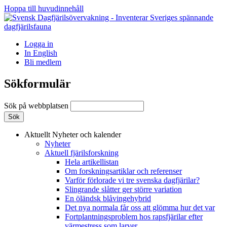
Hoppa till huvudinnehåll
Logga in
In English
Bli medlem
Sökformulär
Sök på webbplatsen
Aktuellt
Nyheter och kalender
Nyheter
Aktuell fjärilsforskning
Hela artikellistan
Om forskningsartiklar och referenser
Varför förlorade vi tre svenska dagfjärilar?
Slingrande slåtter ger större variation
En öländsk blåvingehybrid
Det nya normala får oss att glömma hur det var
Fortplantningsproblem hos rapsfjärilar efter
värmestress som larver