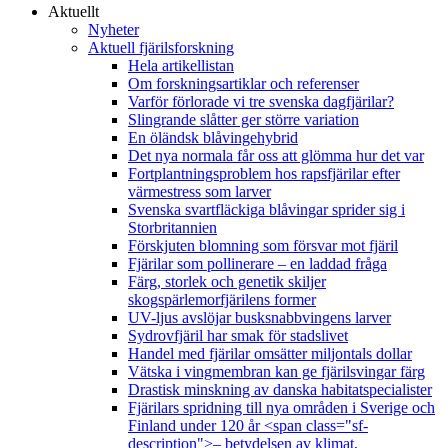
Aktuellt
Nyheter
Aktuell fjärilsforskning
Hela artikellistan
Om forskningsartiklar och referenser
Varför förlorade vi tre svenska dagfjärilar?
Slingrande slåtter ger större variation
En öländsk blåvingehybrid
Det nya normala får oss att glömma hur det var
Fortplantningsproblem hos rapsfjärilar efter
värmestress som larver
Svenska svartfläckiga blåvingar sprider sig i
Storbritannien
Förskjuten blomning som försvar mot fjäril
Fjärilar som pollinerare – en laddad fråga
Färg, storlek och genetik skiljer
skogspärlemorfjärilens former
UV-ljus avslöjar busksnabbvingens larver
Sydrovfjäril har smak för stadslivet
Handel med fjärilar omsätter miljontals dollar
Vätska i vingmembran kan ge fjärilsvingar färg
Drastisk minskning av danska habitatspecialister
Fjärilars spridning till nya områden i Sverige och
Finland under 120 år <span class="sf-
description">– betydelsen av klimat,