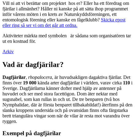
Vill ni att vi berättar om projektet hos er? Eller ha ett föredrag om
fjärilar i allmänhet? Håller ni kanske på att sätta ihop programmet
inför vårens möten i en krets av Naturskyddsföreningen, ett
entomologisk förening eller kanske en fågelklubb?
Skicka epost
eller ring så ser vi om det går att ordna.
Aktiviteter märkta med symbolen
är sådana som organisatören tar
ut en kostnad för.
Arkiv
Vad är dagfjärilar?
Dagfjärilar
,
rhopalocera
, är huvudsakligen dagaktiva fjärilar. Det
finns över
19 000
kända arter dagfjärilar i världen, varav cirka
110
i
Sverige. Dagfjärilarna känner dofter med hjälp av antenner på
huvudet och ser med stora facettögon. Dom äter nektar med
sugsnabel, som kan rullas in och ut. De tre benparen (två hos
Nymphalidae, där är första benparet tillbakabildat!) återfinns på den
slanka kroppens undersida och på ovansidan finns ofta färgstarka
brett triangulära vingar som när de vilar är resta mot varandra över
ryggen.
Exempel på dagfjärilar