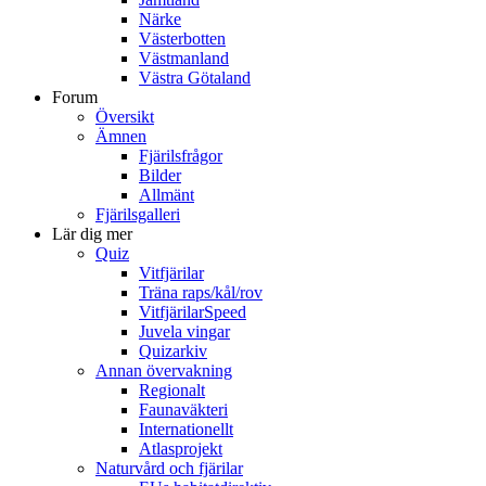
Närke
Västerbotten
Västmanland
Västra Götaland
Forum
Översikt
Ämnen
Fjärilsfrågor
Bilder
Allmänt
Fjärilsgalleri
Lär dig mer
Quiz
Vitfjärilar
Träna raps/kål/rov
VitfjärilarSpeed
Juvela vingar
Quizarkiv
Annan övervakning
Regionalt
Faunaväkteri
Internationellt
Atlasprojekt
Naturvård och fjärilar