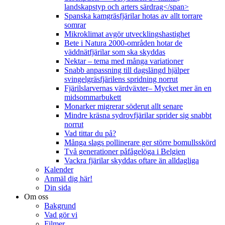
landskapstyp och arters särdrag</span>
Spanska kamgräsfjärilar hotas av allt torrare
somrar
Mikroklimat avgör utvecklingshastighet
Bete i Natura 2000-områden hotar de
väddnätfjärilar som ska skyddas
Nektar – tema med många variationer
Snabb anpassning till dagslängd hjälper
svingelgräsfjärilens spridning norrut
Fjärilslarvernas värdväxter– Mycket mer än en
midsommarbukett
Monarker migrerar söderut allt senare
Mindre kräsna sydrovfjärilar sprider sig snabbt
norrut
Vad tittar du på?
Många slags pollinerare ger större bomullsskörd
Två generationer påfågelöga i Belgien
Vackra fjärilar skyddas oftare än alldagliga
Kalender
Anmäl dig här!
Din sida
Om oss
Bakgrund
Vad gör vi
Filmer