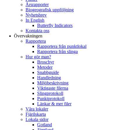
Årsrapporter
Biogeografisk uppföljning
Nyhetsbrev
In English
Butterfly Indicators
Kontakta oss
Övervakningen
Rapportera
Rapportera från punktlokal
Rapportera från slinga
Hur gör man?
Broschyr
Metoder
Snabbguide
Handledning
Miljöbeskrivning
Viktigaste filerna
Slingprotokoll
Punktprotokoll
Länkar & mer filer
Våra lokaler
Fjärilskarta
Lokala sidor
Gotland
Jämtland