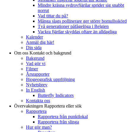
Mindre kräsna sydrovfjärilar sprider sig snabbt
norrut
Vad tittar du på?
Många slags pollinerare ger större bomullsskörd
Två generationer påfågelöga i Belgien
Vackra fjärilar skyddas oftare än alldagliga
Kalender
Anmäl dig här!
Din sida
Om oss
Kontakt och bakgrund
Bakgrund
Vad gör vi
Filmer
Årsrapporter
Biogeografisk uppföljning
Nyhetsbrev
In English
Butterfly Indicators
Kontakta oss
Övervakningen
Rapportera eller sök
Rapportera
Rapportera från punktlokal
Rapportera från slinga
Hur gör man?