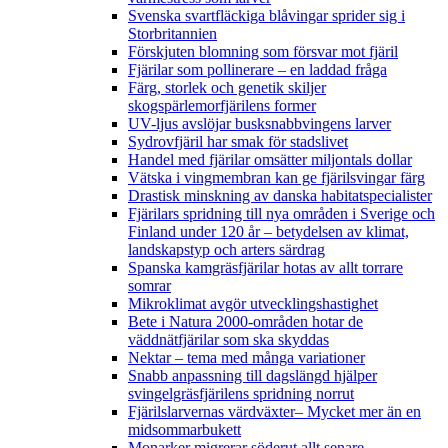
Svenska svartfläckiga blåvingar sprider sig i
Storbritannien
Förskjuten blomning som försvar mot fjäril
Fjärilar som pollinerare – en laddad fråga
Färg, storlek och genetik skiljer
skogspärlemorfjärilens former
UV-ljus avslöjar busksnabbvingens larver
Sydrovfjäril har smak för stadslivet
Handel med fjärilar omsätter miljontals dollar
Vätska i vingmembran kan ge fjärilsvingar färg
Drastisk minskning av danska habitatspecialister
Fjärilars spridning till nya områden i Sverige och
Finland under 120 år
– betydelsen av klimat,
landskapstyp och arters särdrag
Spanska kamgräsfjärilar hotas av allt torrare
somrar
Mikroklimat avgör utvecklingshastighet
Bete i Natura 2000-områden hotar de
väddnätfjärilar som ska skyddas
Nektar – tema med många variationer
Snabb anpassning till dagslängd hjälper
svingelgräsfjärilens spridning norrut
Fjärilslarvernas värdväxter– Mycket mer än en
midsommarbukett
Monarker migrerar söderut allt senare