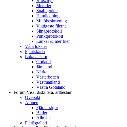
Broschyr
Metoder
Snabbguide
Handledning
Miljöbeskrivning
Viktigaste filerna
Slingprotokoll
Punktprotokoll
Länkar & mer filer
Våra lokaler
Fjärilskarta
Lokala sidor
Gotland
Jämtland
Närke
Västerbotten
Västmanland
Västra Götaland
Forum
Visa, diskutera, artbestäm
Översikt
Ämnen
Fjärilsfrågor
Bilder
Allmänt
Fjärilsgalleri