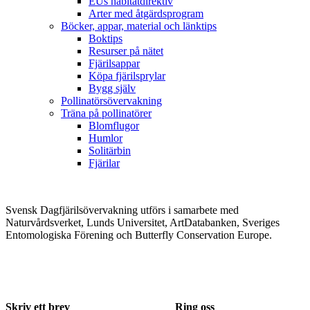
EUs habitatdirektiv
Arter med åtgärdsprogram
Böcker, appar, material och länktips
Boktips
Resurser på nätet
Fjärilsappar
Köpa fjärilsprylar
Bygg själv
Pollinatörsövervakning
Träna på pollinatörer
Blomflugor
Humlor
Solitärbin
Fjärilar
Svensk Dagfjärilsövervakning utförs i samarbete med
Naturvårdsverket, Lunds Universitet, ArtDatabanken, Sveriges
Entomologiska Förening och Butterfly Conservation Europe.
Skriv ett brev
Ring oss