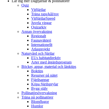
Lär dig mer
Dagfjärilar & pollinatörer
Quiz
Vitfjärilar
Träna raps/kål/rov
VitfjärilarSpeed
Juvela vingar
Quizarkiv
Annan övervakning
Regionalt
Faunaväkteri
Internationellt
Atlasprojekt
Naturvård och fjärilar
EUs habitatdirektiv
Arter med åtgärdsprogram
Böcker, appar, material och länktips
Boktips
Resurser på nätet
Fjärilsappar
Köpa fjärilsprylar
Bygg själv
Pollinatörsövervakning
Träna på pollinatörer
Blomflugor
Humlor