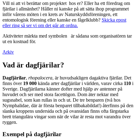
Vill ni att vi berättar om projektet hos er? Eller ha ett föredrag om
fjärilar i allmänhet? Håller ni kanske på att sätta ihop programmet
inför vårens möten i en krets av Naturskyddsföreningen, ett
entomologisk förening eller kanske en fågelklubb?
Skicka epost
eller ring så ser vi om det går att ordna.
Aktiviteter märkta med symbolen
är sådana som organisatören tar
ut en kostnad för.
Arkiv
Vad är dagfjärilar?
Dagfjärilar
,
rhopalocera
, är huvudsakligen dagaktiva fjärilar. Det
finns över
19 000
kända arter dagfjärilar i världen, varav cirka
110
i
Sverige. Dagfjärilarna känner dofter med hjälp av antenner på
huvudet och ser med stora facettögon. Dom äter nektar med
sugsnabel, som kan rullas in och ut. De tre benparen (två hos
Nymphalidae, där är första benparet tillbakabildat!) återfinns på den
slanka kroppens undersida och på ovansidan finns ofta färgstarka
brett triangulära vingar som när de vilar är resta mot varandra över
ryggen.
Exempel på dagfjärilar