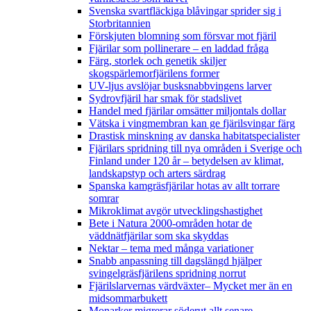
Svenska svartfläckiga blåvingar sprider sig i
Storbritannien
Förskjuten blomning som försvar mot fjäril
Fjärilar som pollinerare – en laddad fråga
Färg, storlek och genetik skiljer
skogspärlemorfjärilens former
UV-ljus avslöjar busksnabbvingens larver
Sydrovfjäril har smak för stadslivet
Handel med fjärilar omsätter miljontals dollar
Vätska i vingmembran kan ge fjärilsvingar färg
Drastisk minskning av danska habitatspecialister
Fjärilars spridning till nya områden i Sverige och
Finland under 120 år
– betydelsen av klimat,
landskapstyp och arters särdrag
Spanska kamgräsfjärilar hotas av allt torrare
somrar
Mikroklimat avgör utvecklingshastighet
Bete i Natura 2000-områden hotar de
väddnätfjärilar som ska skyddas
Nektar – tema med många variationer
Snabb anpassning till dagslängd hjälper
svingelgräsfjärilens spridning norrut
Fjärilslarvernas värdväxter– Mycket mer än en
midsommarbukett
Monarker migrerar söderut allt senare