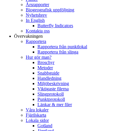
Årsrapporter
Biogeografisk uppföljning
Nyhetsbrev
In English
Butterfly Indicators
Kontakta oss
Övervakningen
Rapportera
Rapportera från punktlokal
Rapportera från slinga
Hur gör man?
Broschyr
Metoder
Snabbguide
Handledning
Miljöbeskrivning
Viktigaste filerna
Slingprotokoll
Punktprotokoll
Länkar & mer filer
Våra lokaler
Fjärilskarta
Lokala sidor
Gotland
Jämtland