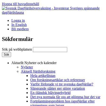
Hoppa till huvudinnehåll
Logga in
In English
Bli medlem
Sökformulär
Sök på webbplatsen
Aktuellt
Nyheter och kalender
Nyheter
Aktuell fjärilsforskning
Hela artikellistan
Om forskningsartiklar och referenser
Varför förlorade vi tre svenska dagfjärilar?
Slingrande slåtter ger större variation
En öländsk blåvingehybrid
Det nya normala får oss att glömma hur det var
Fortplantningsproblem hos rapsfjärilar efter
värmestress som larver