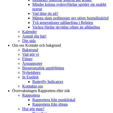
Mindre kräsna sydrovfjärilar sprider sig snabbt
norrut
Vad tittar du på?
Många slags pollinerare ger större bomullsskörd
Två generationer påfågelöga i Belgien
Vackra fjärilar skyddas oftare än alldagliga
Kalender
Anmäl dig här!
Din sida
Om oss
Kontakt och bakgrund
Bakgrund
Vad gör vi
Filmer
Årsrapporter
Biogeografisk uppföljning
Nyhetsbrev
In English
Butterfly Indicators
Kontakta oss
Övervakningen
Rapportera eller sök
Rapportera
Rapportera från punktlokal
Rapportera från slinga
Hur gör man?