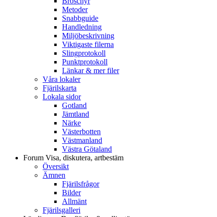
Broschyr
Metoder
Snabbguide
Handledning
Miljöbeskrivning
Viktigaste filerna
Slingprotokoll
Punktprotokoll
Länkar & mer filer
Våra lokaler
Fjärilskarta
Lokala sidor
Gotland
Jämtland
Närke
Västerbotten
Västmanland
Västra Götaland
Forum
Visa, diskutera, artbestäm
Översikt
Ämnen
Fjärilsfrågor
Bilder
Allmänt
Fjärilsgalleri