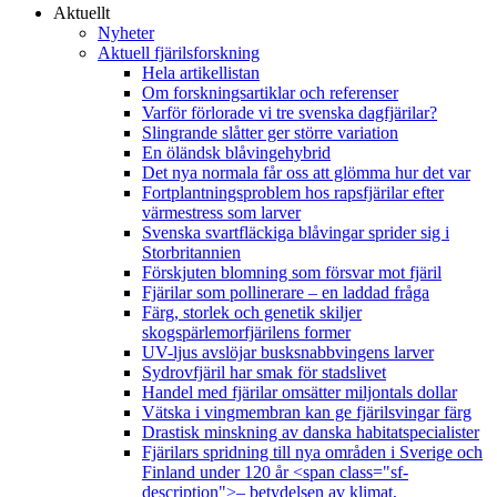
Aktuellt
Nyheter
Aktuell fjärilsforskning
Hela artikellistan
Om forskningsartiklar och referenser
Varför förlorade vi tre svenska dagfjärilar?
Slingrande slåtter ger större variation
En öländsk blåvingehybrid
Det nya normala får oss att glömma hur det var
Fortplantningsproblem hos rapsfjärilar efter
värmestress som larver
Svenska svartfläckiga blåvingar sprider sig i
Storbritannien
Förskjuten blomning som försvar mot fjäril
Fjärilar som pollinerare – en laddad fråga
Färg, storlek och genetik skiljer
skogspärlemorfjärilens former
UV-ljus avslöjar busksnabbvingens larver
Sydrovfjäril har smak för stadslivet
Handel med fjärilar omsätter miljontals dollar
Vätska i vingmembran kan ge fjärilsvingar färg
Drastisk minskning av danska habitatspecialister
Fjärilars spridning till nya områden i Sverige och
Finland under 120 år <span class="sf-
description">– betydelsen av klimat,