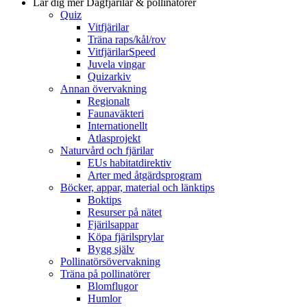
Lär dig mer
Dagfjärilar & pollinatörer
Quiz
Vitfjärilar
Träna raps/kål/rov
VitfjärilarSpeed
Juvela vingar
Quizarkiv
Annan övervakning
Regionalt
Faunaväkteri
Internationellt
Atlasprojekt
Naturvård och fjärilar
EUs habitatdirektiv
Arter med åtgärdsprogram
Böcker, appar, material och länktips
Boktips
Resurser på nätet
Fjärilsappar
Köpa fjärilsprylar
Bygg själv
Pollinatörsövervakning
Träna på pollinatörer
Blomflugor
Humlor