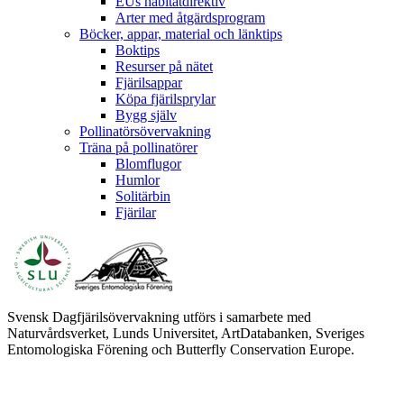
EUs habitatdirektiv
Arter med åtgärdsprogram
Böcker, appar, material och länktips
Boktips
Resurser på nätet
Fjärilsappar
Köpa fjärilsprylar
Bygg själv
Pollinatörsövervakning
Träna på pollinatörer
Blomflugor
Humlor
Solitärbin
Fjärilar
Svensk Dagfjärilsövervakning utförs i samarbete med
Naturvårdsverket, Lunds Universitet, ArtDatabanken, Sveriges
Entomologiska Förening och Butterfly Conservation Europe.