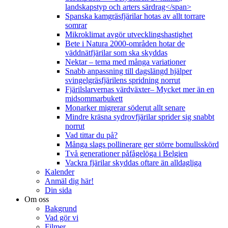
landskapstyp och arters särdrag</span>
Spanska kamgräsfjärilar hotas av allt torrare
somrar
Mikroklimat avgör utvecklingshastighet
Bete i Natura 2000-områden hotar de
väddnätfjärilar som ska skyddas
Nektar – tema med många variationer
Snabb anpassning till dagslängd hjälper
svingelgräsfjärilens spridning norrut
Fjärilslarvernas värdväxter– Mycket mer än en
midsommarbukett
Monarker migrerar söderut allt senare
Mindre kräsna sydrovfjärilar sprider sig snabbt
norrut
Vad tittar du på?
Många slags pollinerare ger större bomullsskörd
Två generationer påfågelöga i Belgien
Vackra fjärilar skyddas oftare än alldagliga
Kalender
Anmäl dig här!
Din sida
Om oss
Bakgrund
Vad gör vi
Filmer