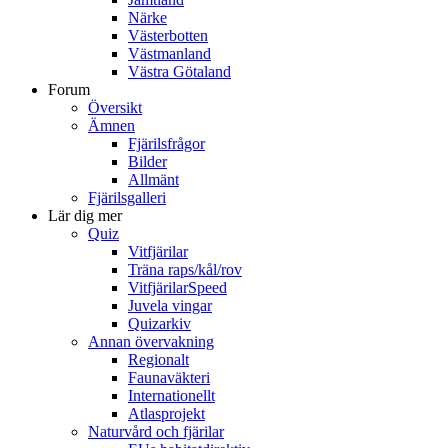
Närke
Västerbotten
Västmanland
Västra Götaland
Forum
Översikt
Ämnen
Fjärilsfrågor
Bilder
Allmänt
Fjärilsgalleri
Lär dig mer
Quiz
Vitfjärilar
Träna raps/kål/rov
VitfjärilarSpeed
Juvela vingar
Quizarkiv
Annan övervakning
Regionalt
Faunaväkteri
Internationellt
Atlasprojekt
Naturvård och fjärilar