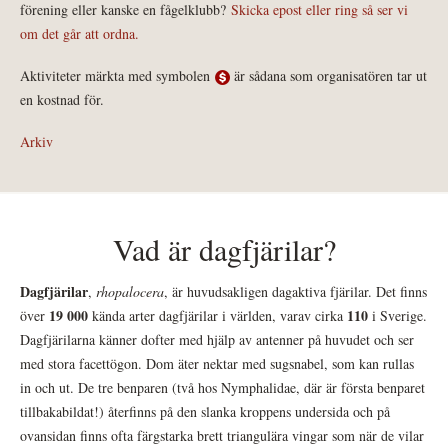
förening eller kanske en fågelklubb?
Skicka epost eller ring så ser vi
om det går att ordna.
Aktiviteter märkta med symbolen
är sådana som organisatören tar ut
en kostnad för.
Arkiv
Vad är dagfjärilar?
Dagfjärilar
,
rhopalocera
, är huvudsakligen dagaktiva fjärilar. Det finns
19 000
110
över
kända arter dagfjärilar i världen, varav cirka
i Sverige.
Dagfjärilarna känner dofter med hjälp av antenner på huvudet och ser
med stora facettögon. Dom äter nektar med sugsnabel, som kan rullas
in och ut. De tre benparen (två hos Nymphalidae, där är första benparet
tillbakabildat!) återfinns på den slanka kroppens undersida och på
ovansidan finns ofta färgstarka brett triangulära vingar som när de vilar