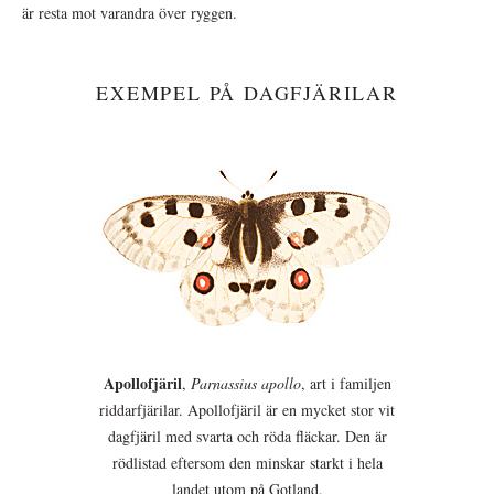
är resta mot varandra över ryggen.
EXEMPEL PÅ DAGFJÄRILAR
Apollofjäril
,
Parnassius apollo
, art i familjen
riddarfjärilar. Apollofjäril är en mycket stor vit
dagfjäril med svarta och röda fläckar. Den är
rödlistad eftersom den minskar starkt i hela
landet utom på Gotland.