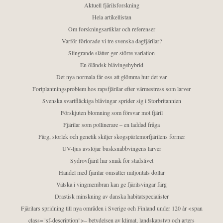
Aktuell fjärilsforskning
Hela artikellistan
Om forskningsartiklar och referenser
Varför förlorade vi tre svenska dagfjärilar?
Slingrande slåtter ger större variation
En öländsk blåvingehybrid
Det nya normala får oss att glömma hur det var
Fortplantningsproblem hos rapsfjärilar efter värmestress som larver
Svenska svartfläckiga blåvingar sprider sig i Storbritannien
Förskjuten blomning som försvar mot fjäril
Fjärilar som pollinerare – en laddad fråga
Färg, storlek och genetik skiljer skogspärlemorfjärilens former
UV-ljus avslöjar busksnabbvingens larver
Sydrovfjäril har smak för stadslivet
Handel med fjärilar omsätter miljontals dollar
Vätska i vingmembran kan ge fjärilsvingar färg
Drastisk minskning av danska habitatspecialister
Fjärilars spridning till nya områden i Sverige och Finland under 120 år <span
class="sf-description">– betydelsen av klimat, landskapstyp och arters