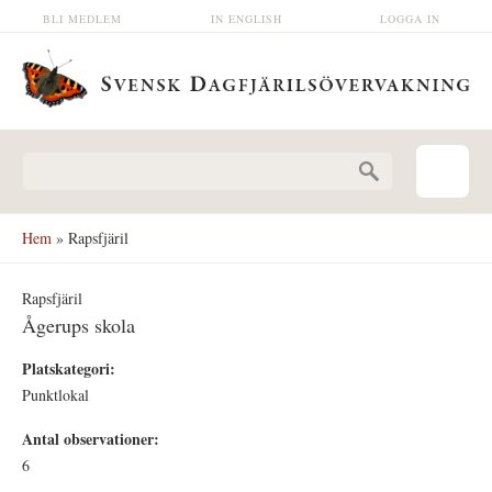
Hoppa till huvudinnehåll
BLI MEDLEM
IN ENGLISH
LOGGA IN
Sökformulär
Hem
» Rapsfjäril
Rapsfjäril
Ågerups skola
Platskategori:
Punktlokal
Antal observationer:
6