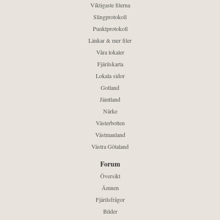
Viktigaste filerna
Slingprotokoll
Punktprotokoll
Länkar & mer filer
Våra lokaler
Fjärilskarta
Lokala sidor
Gotland
Jämtland
Närke
Västerbotten
Västmanland
Västra Götaland
Forum
Översikt
Ämnen
Fjärilsfrågor
Bilder