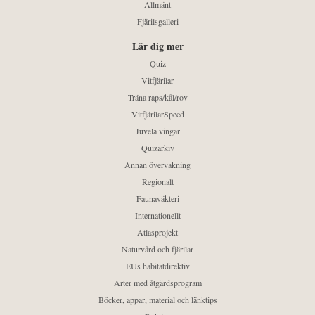
Allmänt
Fjärilsgalleri
Lär dig mer
Quiz
Vitfjärilar
Träna raps/kål/rov
VitfjärilarSpeed
Juvela vingar
Quizarkiv
Annan övervakning
Regionalt
Faunaväkteri
Internationellt
Atlasprojekt
Naturvård och fjärilar
EUs habitatdirektiv
Arter med åtgärdsprogram
Böcker, appar, material och länktips