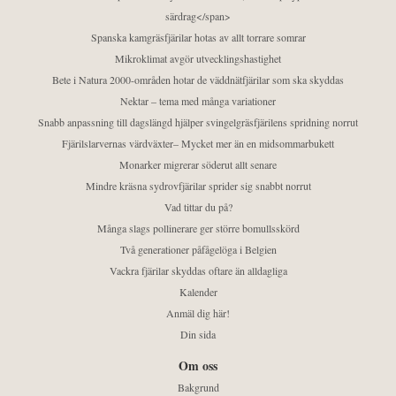
särdrag</span>
Spanska kamgräsfjärilar hotas av allt torrare somrar
Mikroklimat avgör utvecklingshastighet
Bete i Natura 2000-områden hotar de väddnätfjärilar som ska skyddas
Nektar – tema med många variationer
Snabb anpassning till dagslängd hjälper svingelgräsfjärilens spridning norrut
Fjärilslarvernas värdväxter– Mycket mer än en midsommarbukett
Monarker migrerar söderut allt senare
Mindre kräsna sydrovfjärilar sprider sig snabbt norrut
Vad tittar du på?
Många slags pollinerare ger större bomullsskörd
Två generationer påfågelöga i Belgien
Vackra fjärilar skyddas oftare än alldagliga
Kalender
Anmäl dig här!
Din sida
Om oss
Bakgrund