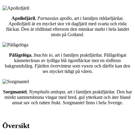
Apollofjäril
,
Parnassius apollo
, art i familjen riddarfjärilar.
Apollofjäril är en mycket stor vit dagfjäril med svarta och röda
fläckar. Den är rödlistad eftersom den minskar starkt i hela landet
utom på Gotland.
Påfågelöga
,
Inachis io
, art i familjen praktfjärilar. Påfågelögat
kännetecknas av tydliga blå ögonfläckar mot en rödbrun
bakgrundsfärg. Fjärilen övervintrar som vuxen och därför kan den
ses mycket tidigt på våren.
Sorgmantel
,
Nymphalis antiopa
, art i familjen praktfjärilar. Den har
mörkt sammetsbruna vingar med bred, gul ytterkant och äter bland
annat sav och rutten frukt. Sorgmantel finns i hela Sverige.
Översikt