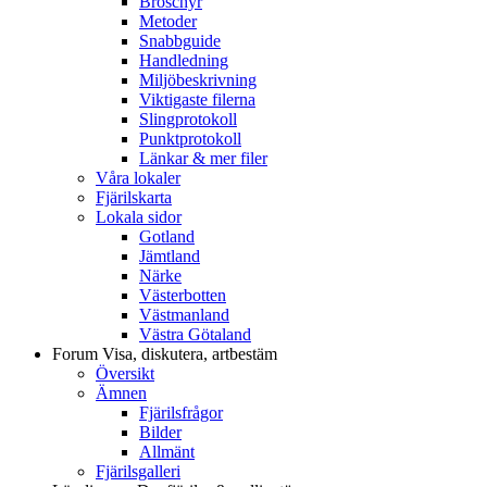
Broschyr
Metoder
Snabbguide
Handledning
Miljöbeskrivning
Viktigaste filerna
Slingprotokoll
Punktprotokoll
Länkar & mer filer
Våra lokaler
Fjärilskarta
Lokala sidor
Gotland
Jämtland
Närke
Västerbotten
Västmanland
Västra Götaland
Forum
Visa, diskutera, artbestäm
Översikt
Ämnen
Fjärilsfrågor
Bilder
Allmänt
Fjärilsgalleri