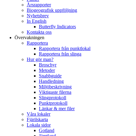
Årsrapporter
Biogeografisk uppföljning
Nyhetsbrev
In English
Butterfly Indicators
Kontakta oss
Övervakningen
Rapportera
Rapportera från punktlokal
Rapportera från slinga
Hur gör man?
Broschyr
Metoder
Snabbguide
Handledning
Miljöbeskrivning
Viktigaste filerna
Slingprotokoll
Punktprotokoll
Länkar & mer filer
Våra lokaler
Fjärilskarta
Lokala sidor
Gotland
Jämtland