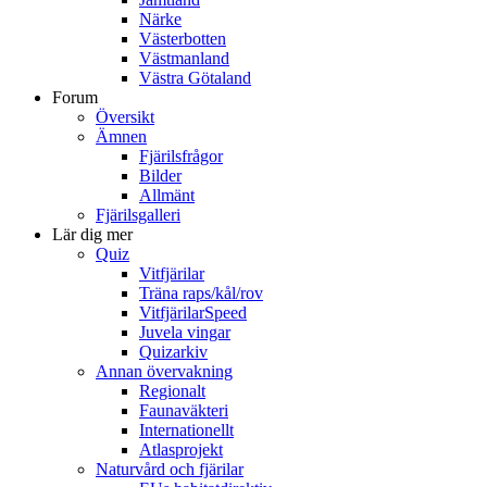
Närke
Västerbotten
Västmanland
Västra Götaland
Forum
Översikt
Ämnen
Fjärilsfrågor
Bilder
Allmänt
Fjärilsgalleri
Lär dig mer
Quiz
Vitfjärilar
Träna raps/kål/rov
VitfjärilarSpeed
Juvela vingar
Quizarkiv
Annan övervakning
Regionalt
Faunaväkteri
Internationellt
Atlasprojekt
Naturvård och fjärilar