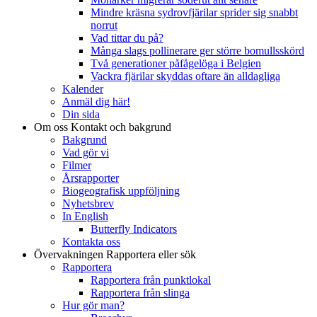
Mindre kräsna sydrovfjärilar sprider sig snabbt
norrut
Vad tittar du på?
Många slags pollinerare ger större bomullsskörd
Två generationer påfågelöga i Belgien
Vackra fjärilar skyddas oftare än alldagliga
Kalender
Anmäl dig här!
Din sida
Om oss
Kontakt och bakgrund
Bakgrund
Vad gör vi
Filmer
Årsrapporter
Biogeografisk uppföljning
Nyhetsbrev
In English
Butterfly Indicators
Kontakta oss
Övervakningen
Rapportera eller sök
Rapportera
Rapportera från punktlokal
Rapportera från slinga
Hur gör man?