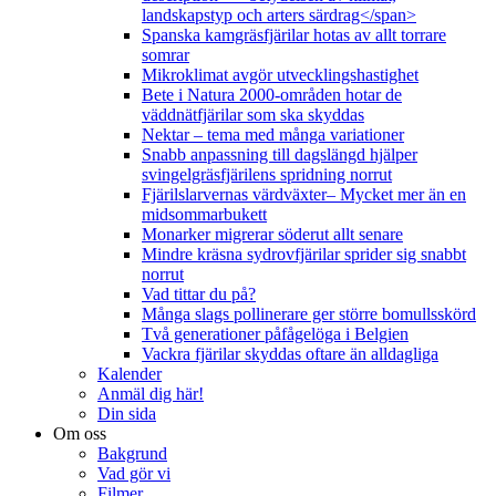
landskapstyp och arters särdrag</span>
Spanska kamgräsfjärilar hotas av allt torrare
somrar
Mikroklimat avgör utvecklingshastighet
Bete i Natura 2000-områden hotar de
väddnätfjärilar som ska skyddas
Nektar – tema med många variationer
Snabb anpassning till dagslängd hjälper
svingelgräsfjärilens spridning norrut
Fjärilslarvernas värdväxter– Mycket mer än en
midsommarbukett
Monarker migrerar söderut allt senare
Mindre kräsna sydrovfjärilar sprider sig snabbt
norrut
Vad tittar du på?
Många slags pollinerare ger större bomullsskörd
Två generationer påfågelöga i Belgien
Vackra fjärilar skyddas oftare än alldagliga
Kalender
Anmäl dig här!
Din sida
Om oss
Bakgrund
Vad gör vi
Filmer