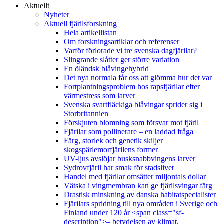
Aktuellt
Nyheter
Aktuell fjärilsforskning
Hela artikellistan
Om forskningsartiklar och referenser
Varför förlorade vi tre svenska dagfjärilar?
Slingrande slåtter ger större variation
En öländsk blåvingehybrid
Det nya normala får oss att glömma hur det var
Fortplantningsproblem hos rapsfjärilar efter
värmestress som larver
Svenska svartfläckiga blåvingar sprider sig i
Storbritannien
Förskjuten blomning som försvar mot fjäril
Fjärilar som pollinerare – en laddad fråga
Färg, storlek och genetik skiljer
skogspärlemorfjärilens former
UV-ljus avslöjar busksnabbvingens larver
Sydrovfjäril har smak för stadslivet
Handel med fjärilar omsätter miljontals dollar
Vätska i vingmembran kan ge fjärilsvingar färg
Drastisk minskning av danska habitatspecialister
Fjärilars spridning till nya områden i Sverige och
Finland under 120 år <span class="sf-
description">– betydelsen av klimat,