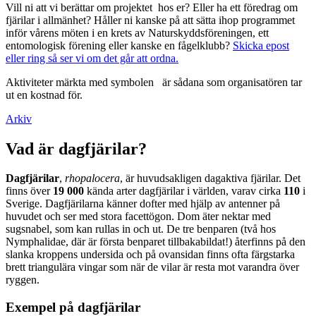
Vill ni att vi berättar om projektet hos er? Eller ha ett föredrag om
fjärilar i allmänhet? Håller ni kanske på att sätta ihop programmet
inför vårens möten i en krets av Naturskyddsföreningen, ett
entomologisk förening eller kanske en fågelklubb?
Skicka epost
eller ring så ser vi om det går att ordna.
Aktiviteter märkta med symbolen
är sådana som organisatören tar
ut en kostnad för.
Arkiv
Vad är dagfjärilar?
Dagfjärilar
,
rhopalocera
, är huvudsakligen dagaktiva fjärilar. Det
finns över
19 000
kända arter dagfjärilar i världen, varav cirka
110
i
Sverige. Dagfjärilarna känner dofter med hjälp av antenner på
huvudet och ser med stora facettögon. Dom äter nektar med
sugsnabel, som kan rullas in och ut. De tre benparen (två hos
Nymphalidae, där är första benparet tillbakabildat!) återfinns på den
slanka kroppens undersida och på ovansidan finns ofta färgstarka
brett triangulära vingar som när de vilar är resta mot varandra över
ryggen.
Exempel på dagfjärilar