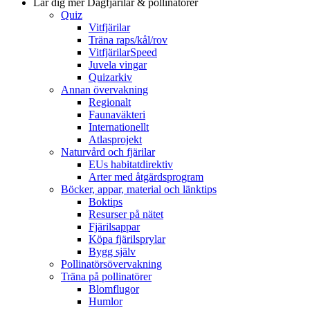
Lär dig mer
Dagfjärilar & pollinatörer
Quiz
Vitfjärilar
Träna raps/kål/rov
VitfjärilarSpeed
Juvela vingar
Quizarkiv
Annan övervakning
Regionalt
Faunaväkteri
Internationellt
Atlasprojekt
Naturvård och fjärilar
EUs habitatdirektiv
Arter med åtgärdsprogram
Böcker, appar, material och länktips
Boktips
Resurser på nätet
Fjärilsappar
Köpa fjärilsprylar
Bygg själv
Pollinatörsövervakning
Träna på pollinatörer
Blomflugor
Humlor