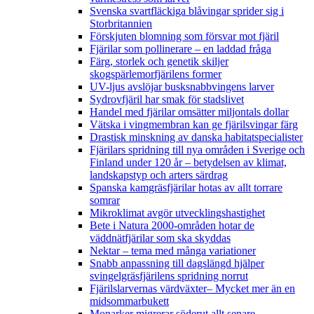
Svenska svartfläckiga blåvingar sprider sig i
Storbritannien
Förskjuten blomning som försvar mot fjäril
Fjärilar som pollinerare – en laddad fråga
Färg, storlek och genetik skiljer
skogspärlemorfjärilens former
UV-ljus avslöjar busksnabbvingens larver
Sydrovfjäril har smak för stadslivet
Handel med fjärilar omsätter miljontals dollar
Vätska i vingmembran kan ge fjärilsvingar färg
Drastisk minskning av danska habitatspecialister
Fjärilars spridning till nya områden i Sverige och
Finland under 120 år
– betydelsen av klimat,
landskapstyp och arters särdrag
Spanska kamgräsfjärilar hotas av allt torrare
somrar
Mikroklimat avgör utvecklingshastighet
Bete i Natura 2000-områden hotar de
väddnätfjärilar som ska skyddas
Nektar – tema med många variationer
Snabb anpassning till dagslängd hjälper
svingelgräsfjärilens spridning norrut
Fjärilslarvernas värdväxter– Mycket mer än en
midsommarbukett
Monarker migrerar söderut allt senare