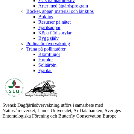
EUs habitatdirektiv
Arter med åtgärdsprogram
Böcker, appar, material och länktips
Boktips
Resurser på nätet
Fjärilsappar
Köpa fjärilsprylar
Bygg själv
Pollinatörsövervakning
Träna på pollinatörer
Blomflugor
Humlor
Solitärbin
Fjärilar
Svensk Dagfjärilsövervakning utförs i samarbete med
Naturvårdsverket, Lunds Universitet, ArtDatabanken, Sveriges
Entomologiska Förening och Butterfly Conservation Europe.