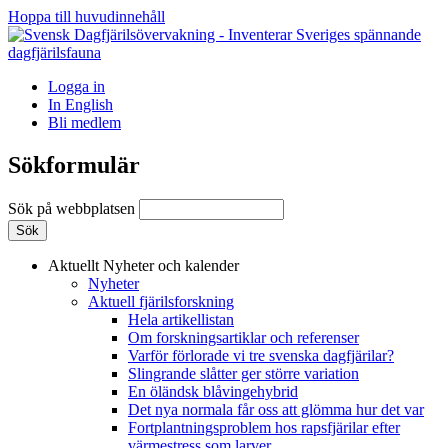
Hoppa till huvudinnehåll
Logga in
In English
Bli medlem
Sökformulär
Sök på webbplatsen
Aktuellt
Nyheter och kalender
Nyheter
Aktuell fjärilsforskning
Hela artikellistan
Om forskningsartiklar och referenser
Varför förlorade vi tre svenska dagfjärilar?
Slingrande slåtter ger större variation
En öländsk blåvingehybrid
Det nya normala får oss att glömma hur det var
Fortplantningsproblem hos rapsfjärilar efter
värmestress som larver