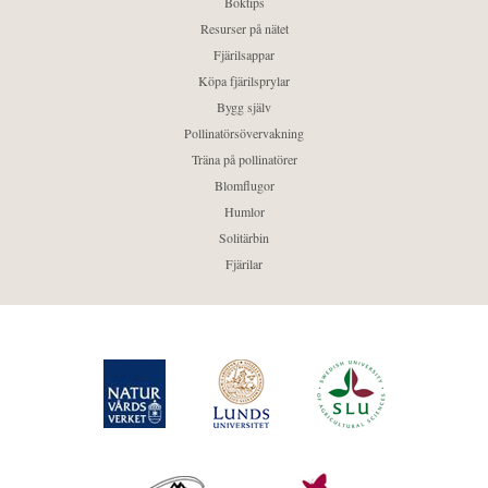
Boktips
Resurser på nätet
Fjärilsappar
Köpa fjärilsprylar
Bygg själv
Pollinatörsövervakning
Träna på pollinatörer
Blomflugor
Humlor
Solitärbin
Fjärilar