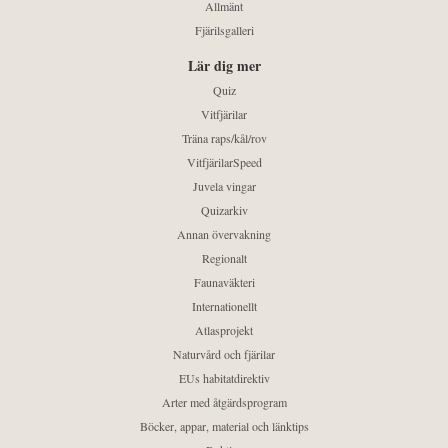
Allmänt
Fjärilsgalleri
Lär dig mer
Quiz
Vitfjärilar
Träna raps/kål/rov
VitfjärilarSpeed
Juvela vingar
Quizarkiv
Annan övervakning
Regionalt
Faunaväkteri
Internationellt
Atlasprojekt
Naturvård och fjärilar
EUs habitatdirektiv
Arter med åtgärdsprogram
Böcker, appar, material och länktips