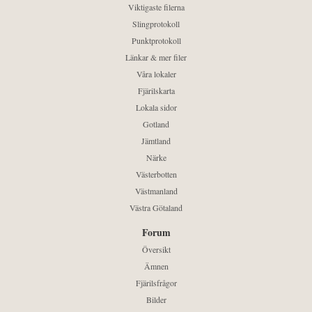
Viktigaste filerna
Slingprotokoll
Punktprotokoll
Länkar & mer filer
Våra lokaler
Fjärilskarta
Lokala sidor
Gotland
Jämtland
Närke
Västerbotten
Västmanland
Västra Götaland
Forum
Översikt
Ämnen
Fjärilsfrågor
Bilder