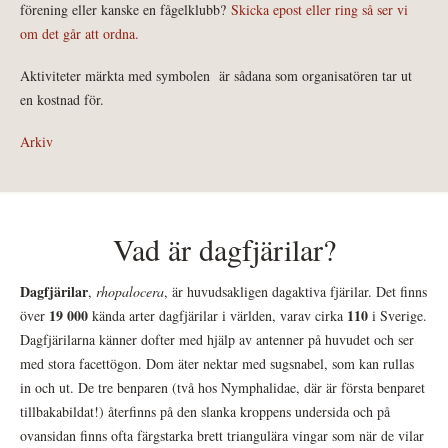
förening eller kanske en fågelklubb?
Skicka epost eller ring så ser vi
om det går att ordna.
Aktiviteter märkta med symbolen
är sådana som organisatören tar ut
en kostnad för.
Arkiv
Vad är dagfjärilar?
Dagfjärilar
,
rhopalocera
, är huvudsakligen dagaktiva fjärilar. Det finns
19 000
110
över
kända arter dagfjärilar i världen, varav cirka
i Sverige.
Dagfjärilarna känner dofter med hjälp av antenner på huvudet och ser
med stora facettögon. Dom äter nektar med sugsnabel, som kan rullas
in och ut. De tre benparen (två hos Nymphalidae, där är första benparet
tillbakabildat!) återfinns på den slanka kroppens undersida och på
ovansidan finns ofta färgstarka brett triangulära vingar som när de vilar