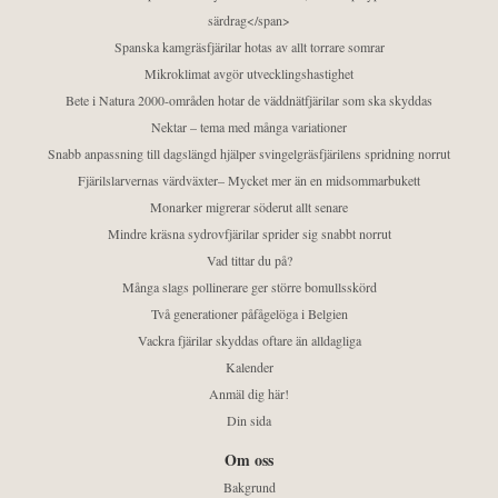
särdrag</span>
Spanska kamgräsfjärilar hotas av allt torrare somrar
Mikroklimat avgör utvecklingshastighet
Bete i Natura 2000-områden hotar de väddnätfjärilar som ska skyddas
Nektar – tema med många variationer
Snabb anpassning till dagslängd hjälper svingelgräsfjärilens spridning norrut
Fjärilslarvernas värdväxter– Mycket mer än en midsommarbukett
Monarker migrerar söderut allt senare
Mindre kräsna sydrovfjärilar sprider sig snabbt norrut
Vad tittar du på?
Många slags pollinerare ger större bomullsskörd
Två generationer påfågelöga i Belgien
Vackra fjärilar skyddas oftare än alldagliga
Kalender
Anmäl dig här!
Din sida
Om oss
Bakgrund