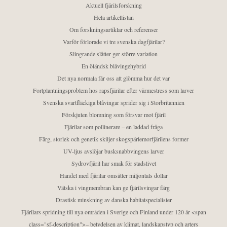
Aktuell fjärilsforskning
Hela artikellistan
Om forskningsartiklar och referenser
Varför förlorade vi tre svenska dagfjärilar?
Slingrande slåtter ger större variation
En öländsk blåvingehybrid
Det nya normala får oss att glömma hur det var
Fortplantningsproblem hos rapsfjärilar efter värmestress som larver
Svenska svartfläckiga blåvingar sprider sig i Storbritannien
Förskjuten blomning som försvar mot fjäril
Fjärilar som pollinerare – en laddad fråga
Färg, storlek och genetik skiljer skogspärlemorfjärilens former
UV-ljus avslöjar busksnabbvingens larver
Sydrovfjäril har smak för stadslivet
Handel med fjärilar omsätter miljontals dollar
Vätska i vingmembran kan ge fjärilsvingar färg
Drastisk minskning av danska habitatspecialister
Fjärilars spridning till nya områden i Sverige och Finland under 120 år <span
class="sf-description">– betydelsen av klimat, landskapstyp och arters