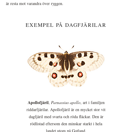
är resta mot varandra över ryggen.
EXEMPEL PÅ DAGFJÄRILAR
Apollofjäril
,
Parnassius apollo
, art i familjen
riddarfjärilar. Apollofjäril är en mycket stor vit
dagfjäril med svarta och röda fläckar. Den är
rödlistad eftersom den minskar starkt i hela
landet utom på Gotland.