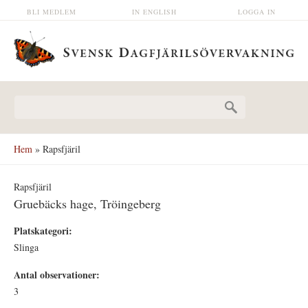
Hoppa till huvudinnehåll
BLI MEDLEM
IN ENGLISH
LOGGA IN
Sökformulär
Hem
» Rapsfjäril
Rapsfjäril
Gruebäcks hage, Tröingeberg
Platskategori:
Slinga
Antal observationer:
3