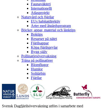
Faunaväkteri
Internationellt
Atlasprojekt
Naturvård och fjärilar
EUs habitatdirektiv
Arter med åtgärdsprogram
Böcker, appar, material och länktips
Boktips
Resurser på nätet
Fjärilsappar
Köpa fjärilsprylar
Bygg själv
Pollinatörsövervakning
Träna på pollinatörer
Blomflugor
Humlor
Solitärbin
Fjärilar
Svensk Dagfjärilsövervakning utförs i samarbete med