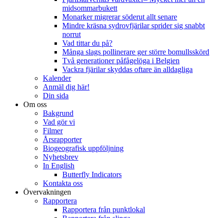
midsommarbukett
Monarker migrerar söderut allt senare
Mindre kräsna sydrovfjärilar sprider sig snabbt
norrut
Vad tittar du på?
Många slags pollinerare ger större bomullsskörd
Två generationer påfågelöga i Belgien
Vackra fjärilar skyddas oftare än alldagliga
Kalender
Anmäl dig här!
Din sida
Om oss
Bakgrund
Vad gör vi
Filmer
Årsrapporter
Biogeografisk uppföljning
Nyhetsbrev
In English
Butterfly Indicators
Kontakta oss
Övervakningen
Rapportera
Rapportera från punktlokal