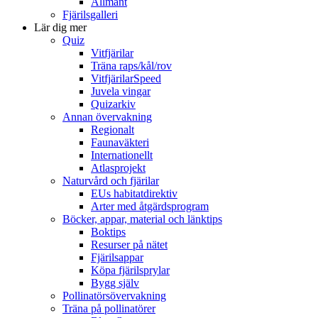
Allmänt
Fjärilsgalleri
Lär dig mer
Quiz
Vitfjärilar
Träna raps/kål/rov
VitfjärilarSpeed
Juvela vingar
Quizarkiv
Annan övervakning
Regionalt
Faunaväkteri
Internationellt
Atlasprojekt
Naturvård och fjärilar
EUs habitatdirektiv
Arter med åtgärdsprogram
Böcker, appar, material och länktips
Boktips
Resurser på nätet
Fjärilsappar
Köpa fjärilsprylar
Bygg själv
Pollinatörsövervakning
Träna på pollinatörer