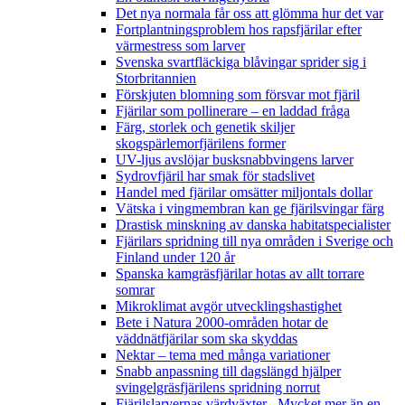
Det nya normala får oss att glömma hur det var
Fortplantningsproblem hos rapsfjärilar efter
värmestress som larver
Svenska svartfläckiga blåvingar sprider sig i
Storbritannien
Förskjuten blomning som försvar mot fjäril
Fjärilar som pollinerare – en laddad fråga
Färg, storlek och genetik skiljer
skogspärlemorfjärilens former
UV-ljus avslöjar busksnabbvingens larver
Sydrovfjäril har smak för stadslivet
Handel med fjärilar omsätter miljontals dollar
Vätska i vingmembran kan ge fjärilsvingar färg
Drastisk minskning av danska habitatspecialister
Fjärilars spridning till nya områden i Sverige och
Finland under 120 år
Spanska kamgräsfjärilar hotas av allt torrare
somrar
Mikroklimat avgör utvecklingshastighet
Bete i Natura 2000-områden hotar de
väddnätfjärilar som ska skyddas
Nektar – tema med många variationer
Snabb anpassning till dagslängd hjälper
svingelgräsfjärilens spridning norrut
Fjärilslarvernas värdväxter– Mycket mer än en