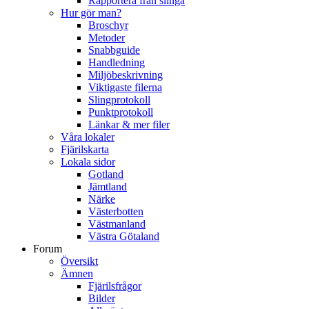
Rapportera från slinga
Hur gör man?
Broschyr
Metoder
Snabbguide
Handledning
Miljöbeskrivning
Viktigaste filerna
Slingprotokoll
Punktprotokoll
Länkar & mer filer
Våra lokaler
Fjärilskarta
Lokala sidor
Gotland
Jämtland
Närke
Västerbotten
Västmanland
Västra Götaland
Forum
Översikt
Ämnen
Fjärilsfrågor
Bilder