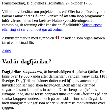
Fjärilsföredrag, Biblioteket i Trollhättan, 27 oktober 17:30
Vill ni att vi berättar om projektet hos er? Eller ha ett föredrag om
fjärilar i allmänhet? Håller ni kanske på att sätta ihop programmet
inför vårens möten i en krets av Naturskyddsföreningen, ett
entomologisk förening eller kanske en fågelklubb?
Skicka epost
eller ring så ser vi om det går att ordna.
Aktiviteter märkta med symbolen
är sådana som organisatören
tar ut en kostnad för.
Arkiv
Vad är dagfjärilar?
Dagfjärilar
,
rhopalocera
, är huvudsakligen dagaktiva fjärilar. Det
finns över
19 000
kända arter dagfjärilar i världen, varav cirka
110
i
Sverige. Dagfjärilarna känner dofter med hjälp av antenner på
huvudet och ser med stora facettögon. Dom äter nektar med
sugsnabel, som kan rullas in och ut. De tre benparen (två hos
Nymphalidae, där är första benparet tillbakabildat!) återfinns på den
slanka kroppens undersida och på ovansidan finns ofta färgstarka
brett triangulära vingar som när de vilar är resta mot varandra över
ryggen.