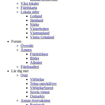
Våra lokaler
Fjärilskarta
Lokala sidor
Gotland
Jämtland
Närke
Västerbotten
Västmanland
Västra Götaland
Forum
Översikt
Ämnen
Fjärilsfrågor
Bilder
Allmänt
Fjärilsgalleri
Lär dig mer
Quiz
Vitfjärilar
Träna raps/kål/rov
VitfjärilarSpeed
Juvela vingar
Quizarkiv
Annan övervakning
Regionalt