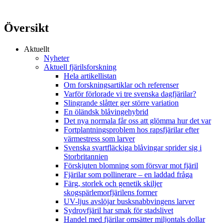
Översikt
Aktuellt
Nyheter
Aktuell fjärilsforskning
Hela artikellistan
Om forskningsartiklar och referenser
Varför förlorade vi tre svenska dagfjärilar?
Slingrande slåtter ger större variation
En öländsk blåvingehybrid
Det nya normala får oss att glömma hur det var
Fortplantningsproblem hos rapsfjärilar efter
värmestress som larver
Svenska svartfläckiga blåvingar sprider sig i
Storbritannien
Förskjuten blomning som försvar mot fjäril
Fjärilar som pollinerare – en laddad fråga
Färg, storlek och genetik skiljer
skogspärlemorfjärilens former
UV-ljus avslöjar busksnabbvingens larver
Sydrovfjäril har smak för stadslivet
Handel med fjärilar omsätter miljontals dollar