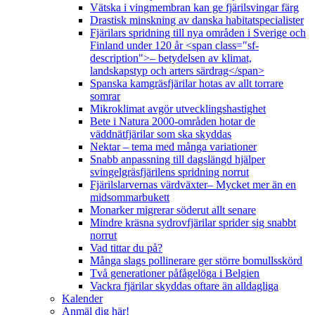
Vätska i vingmembran kan ge fjärilsvingar färg
Drastisk minskning av danska habitatspecialister
Fjärilars spridning till nya områden i Sverige och
Finland under 120 år <span class="sf-
description">– betydelsen av klimat,
landskapstyp och arters särdrag</span>
Spanska kamgräsfjärilar hotas av allt torrare
somrar
Mikroklimat avgör utvecklingshastighet
Bete i Natura 2000-områden hotar de
väddnätfjärilar som ska skyddas
Nektar – tema med många variationer
Snabb anpassning till dagslängd hjälper
svingelgräsfjärilens spridning norrut
Fjärilslarvernas värdväxter– Mycket mer än en
midsommarbukett
Monarker migrerar söderut allt senare
Mindre kräsna sydrovfjärilar sprider sig snabbt
norrut
Vad tittar du på?
Många slags pollinerare ger större bomullsskörd
Två generationer påfågelöga i Belgien
Vackra fjärilar skyddas oftare än alldagliga
Kalender
Anmäl dig här!