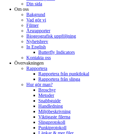
Din sida
Om oss
Bakgrund
Vad gör vi
Filmer
Årsrapporter
Biogeografisk uppföljning
Nyhetsbrev
In English
Butterfly Indicators
Kontakta oss
Övervakningen
Rapportera
Rapportera från punktlokal
Rapportera från slinga
Hur gör man?
Broschyr
Metoder
Snabbguide
Handledning
Miljöbeskrivning
Viktigaste filerna
Slingprotokoll
Punktprotokoll
Länkar & mer filer