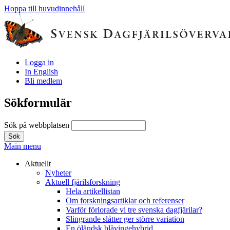
Hoppa till huvudinnehåll
Logga in
In English
Bli medlem
Sökformulär
Sök på webbplatsen
Main menu
Aktuellt
Nyheter
Aktuell fjärilsforskning
Hela artikellistan
Om forskningsartiklar och referenser
Varför förlorade vi tre svenska dagfjärilar?
Slingrande slåtter ger större variation
En öländsk blåvingehybrid