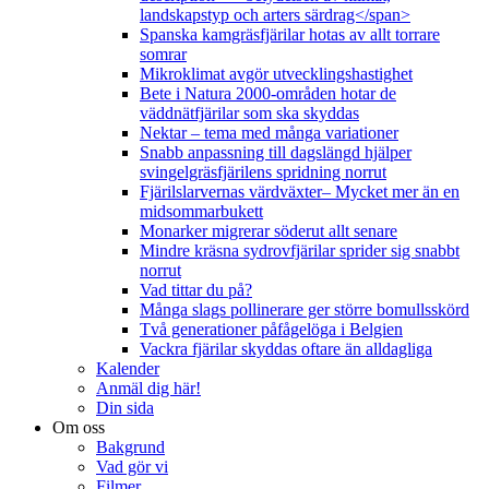
landskapstyp och arters särdrag</span>
Spanska kamgräsfjärilar hotas av allt torrare
somrar
Mikroklimat avgör utvecklingshastighet
Bete i Natura 2000-områden hotar de
väddnätfjärilar som ska skyddas
Nektar – tema med många variationer
Snabb anpassning till dagslängd hjälper
svingelgräsfjärilens spridning norrut
Fjärilslarvernas värdväxter– Mycket mer än en
midsommarbukett
Monarker migrerar söderut allt senare
Mindre kräsna sydrovfjärilar sprider sig snabbt
norrut
Vad tittar du på?
Många slags pollinerare ger större bomullsskörd
Två generationer påfågelöga i Belgien
Vackra fjärilar skyddas oftare än alldagliga
Kalender
Anmäl dig här!
Din sida
Om oss
Bakgrund
Vad gör vi
Filmer