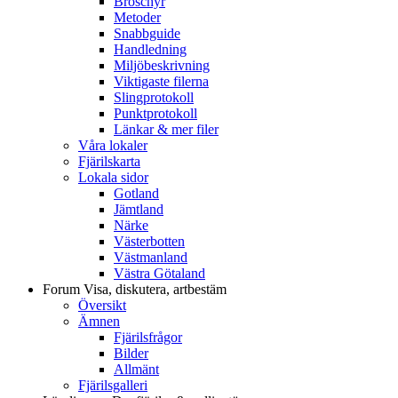
Broschyr
Metoder
Snabbguide
Handledning
Miljöbeskrivning
Viktigaste filerna
Slingprotokoll
Punktprotokoll
Länkar & mer filer
Våra lokaler
Fjärilskarta
Lokala sidor
Gotland
Jämtland
Närke
Västerbotten
Västmanland
Västra Götaland
Forum
Visa, diskutera, artbestäm
Översikt
Ämnen
Fjärilsfrågor
Bilder
Allmänt
Fjärilsgalleri