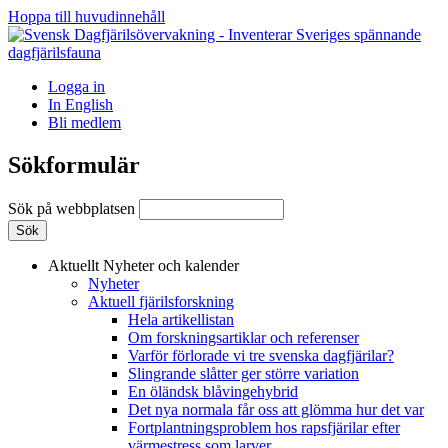
Hoppa till huvudinnehåll
Logga in
In English
Bli medlem
Sökformulär
Sök på webbplatsen
Aktuellt
Nyheter och kalender
Nyheter
Aktuell fjärilsforskning
Hela artikellistan
Om forskningsartiklar och referenser
Varför förlorade vi tre svenska dagfjärilar?
Slingrande slåtter ger större variation
En öländsk blåvingehybrid
Det nya normala får oss att glömma hur det var
Fortplantningsproblem hos rapsfjärilar efter
värmestress som larver