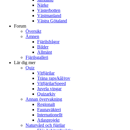
Närke
Västerbotten
Västmanland
Västra Götaland
Forum
Översikt
Ämnen
Fjärilsfrågor
Bilder
Allmänt
Fjärilsgalleri
Lär dig mer
Quiz
Vitfjärilar
Träna raps/kål/rov
VitfjärilarSpeed
Juvela vingar
Quizarkiv
Annan övervakning
Regionalt
Faunaväkteri
Internationellt
Atlasprojekt
Naturvård och fjärilar