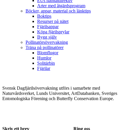
EUs habitatdirektiv
Arter med åtgärdsprogram
Böcker, appar, material och länktips
Boktips
Resurser på nätet
Fjärilsappar
Köpa fjärilsprylar
Bygg själv
Pollinatörsövervakning
Träna på pollinatörer
Blomflugor
Humlor
Solitärbin
Fjärilar
Svensk Dagfjärilsövervakning utförs i samarbete med
Naturvårdsverket, Lunds Universitet, ArtDatabanken, Sveriges
Entomologiska Förening och Butterfly Conservation Europe.
Skriv ett brev
Ring oss