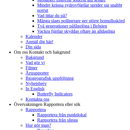
Mindre kräsna sydrovfjärilar sprider sig snabbt
norrut
Vad tittar du på?
Många slags pollinerare ger större bomullsskörd
Två generationer påfågelöga i Belgien
Vackra fjärilar skyddas oftare än alldagliga
Kalender
Anmäl dig här!
Din sida
Om oss
Kontakt och bakgrund
Bakgrund
Vad gör vi
Filmer
Årsrapporter
Biogeografisk uppföljning
Nyhetsbrev
In English
Butterfly Indicators
Kontakta oss
Övervakningen
Rapportera eller sök
Rapportera
Rapportera från punktlokal
Rapportera från slinga
Hur gör man?