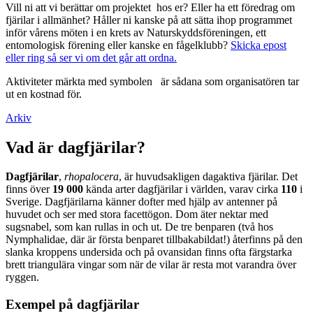
Vill ni att vi berättar om projektet hos er? Eller ha ett föredrag om
fjärilar i allmänhet? Håller ni kanske på att sätta ihop programmet
inför vårens möten i en krets av Naturskyddsföreningen, ett
entomologisk förening eller kanske en fågelklubb?
Skicka epost
eller ring så ser vi om det går att ordna.
Aktiviteter märkta med symbolen
är sådana som organisatören tar
ut en kostnad för.
Arkiv
Vad är dagfjärilar?
Dagfjärilar
,
rhopalocera
, är huvudsakligen dagaktiva fjärilar. Det
finns över
19 000
kända arter dagfjärilar i världen, varav cirka
110
i
Sverige. Dagfjärilarna känner dofter med hjälp av antenner på
huvudet och ser med stora facettögon. Dom äter nektar med
sugsnabel, som kan rullas in och ut. De tre benparen (två hos
Nymphalidae, där är första benparet tillbakabildat!) återfinns på den
slanka kroppens undersida och på ovansidan finns ofta färgstarka
brett triangulära vingar som när de vilar är resta mot varandra över
ryggen.
Exempel på dagfjärilar