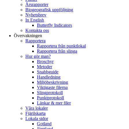
Årsrapporter
Biogeografisk uppföljning
Nyhetsbrev
In English
Butterfly Indicators
Kontakta oss
Övervakningen
Rapportera
Rapportera från punktlokal
Rapportera från slinga
Hur gör man?
Broschyr
Metoder
Snabbguide
Handledning
Miljöbeskrivning
Viktigaste filerna
Slingprotokoll
Punktprotokoll
Länkar & mer filer
Våra lokaler
Fjärilskarta
Lokala sidor
Gotland
Jämtland