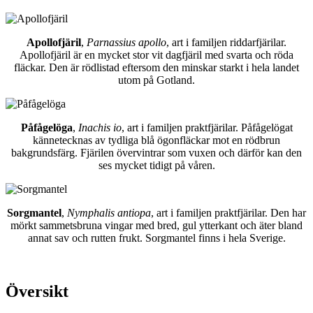
Apollofjäril
,
Parnassius apollo
, art i familjen riddarfjärilar.
Apollofjäril är en mycket stor vit dagfjäril med svarta och röda
fläckar. Den är rödlistad eftersom den minskar starkt i hela landet
utom på Gotland.
Påfågelöga
,
Inachis io
, art i familjen praktfjärilar. Påfågelögat
kännetecknas av tydliga blå ögonfläckar mot en rödbrun
bakgrundsfärg. Fjärilen övervintrar som vuxen och därför kan den
ses mycket tidigt på våren.
Sorgmantel
,
Nymphalis antiopa
, art i familjen praktfjärilar. Den har
mörkt sammetsbruna vingar med bred, gul ytterkant och äter bland
annat sav och rutten frukt. Sorgmantel finns i hela Sverige.
Översikt