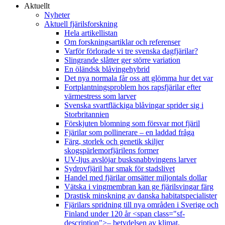
Aktuellt
Nyheter
Aktuell fjärilsforskning
Hela artikellistan
Om forskningsartiklar och referenser
Varför förlorade vi tre svenska dagfjärilar?
Slingrande slåtter ger större variation
En öländsk blåvingehybrid
Det nya normala får oss att glömma hur det var
Fortplantningsproblem hos rapsfjärilar efter
värmestress som larver
Svenska svartfläckiga blåvingar sprider sig i
Storbritannien
Förskjuten blomning som försvar mot fjäril
Fjärilar som pollinerare – en laddad fråga
Färg, storlek och genetik skiljer
skogspärlemorfjärilens former
UV-ljus avslöjar busksnabbvingens larver
Sydrovfjäril har smak för stadslivet
Handel med fjärilar omsätter miljontals dollar
Vätska i vingmembran kan ge fjärilsvingar färg
Drastisk minskning av danska habitatspecialister
Fjärilars spridning till nya områden i Sverige och
Finland under 120 år <span class="sf-
description">– betydelsen av klimat,