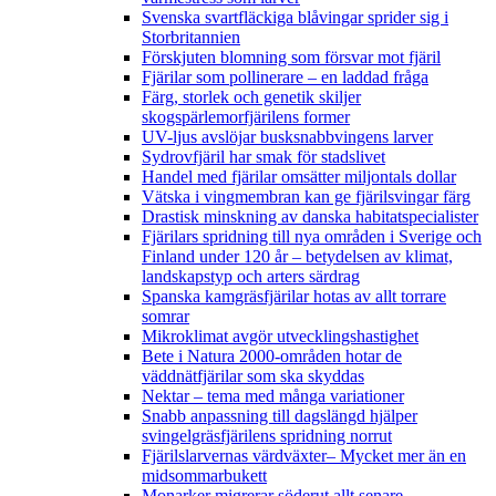
Svenska svartfläckiga blåvingar sprider sig i
Storbritannien
Förskjuten blomning som försvar mot fjäril
Fjärilar som pollinerare – en laddad fråga
Färg, storlek och genetik skiljer
skogspärlemorfjärilens former
UV-ljus avslöjar busksnabbvingens larver
Sydrovfjäril har smak för stadslivet
Handel med fjärilar omsätter miljontals dollar
Vätska i vingmembran kan ge fjärilsvingar färg
Drastisk minskning av danska habitatspecialister
Fjärilars spridning till nya områden i Sverige och
Finland under 120 år
– betydelsen av klimat,
landskapstyp och arters särdrag
Spanska kamgräsfjärilar hotas av allt torrare
somrar
Mikroklimat avgör utvecklingshastighet
Bete i Natura 2000-områden hotar de
väddnätfjärilar som ska skyddas
Nektar – tema med många variationer
Snabb anpassning till dagslängd hjälper
svingelgräsfjärilens spridning norrut
Fjärilslarvernas värdväxter– Mycket mer än en
midsommarbukett
Monarker migrerar söderut allt senare