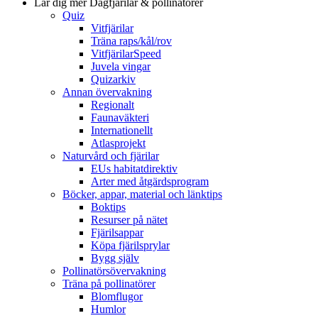
Lär dig mer
Dagfjärilar & pollinatörer
Quiz
Vitfjärilar
Träna raps/kål/rov
VitfjärilarSpeed
Juvela vingar
Quizarkiv
Annan övervakning
Regionalt
Faunaväkteri
Internationellt
Atlasprojekt
Naturvård och fjärilar
EUs habitatdirektiv
Arter med åtgärdsprogram
Böcker, appar, material och länktips
Boktips
Resurser på nätet
Fjärilsappar
Köpa fjärilsprylar
Bygg själv
Pollinatörsövervakning
Träna på pollinatörer
Blomflugor
Humlor