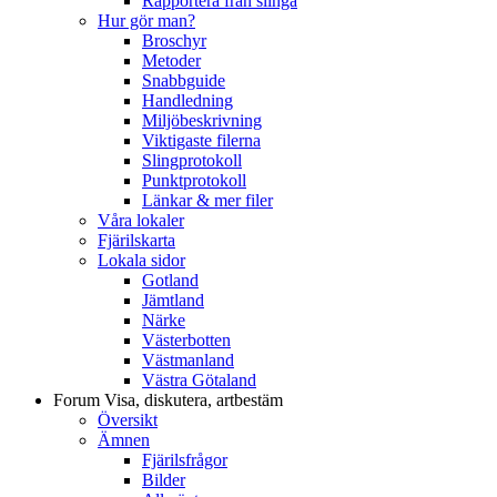
Rapportera från slinga
Hur gör man?
Broschyr
Metoder
Snabbguide
Handledning
Miljöbeskrivning
Viktigaste filerna
Slingprotokoll
Punktprotokoll
Länkar & mer filer
Våra lokaler
Fjärilskarta
Lokala sidor
Gotland
Jämtland
Närke
Västerbotten
Västmanland
Västra Götaland
Forum
Visa, diskutera, artbestäm
Översikt
Ämnen
Fjärilsfrågor
Bilder