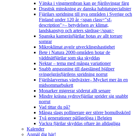
Vätska i vingmembran kan ge fjärilsvingar färg
Drastisk minskning av danska habitatspecialister
Fjärilars spridning till nya områden i Sverige och
Finland under 120 år <span class="sf-
description">– betydelsen av klimat,
landskapstyp och arters särdrag</span>
Spanska kamgräsfjärilar hotas av allt torrare
somrar
Mikroklimat avgör utvecklingshastighet
Bete i Natura 2000-områden hotar de
väddnätfjärilar som ska skyddas
Nektar – tema med många variationer
Snabb anpassning till dagslängd hjälper
svingelgräsfjärilens spridning norrut
Fjärilslarvernas värdväxter– Mycket mer än en
midsommarbukett
Monarker migrerar söderut allt senare
Mindre kräsna sydrovfjärilar sprider sig snabbt
norrut
Vad tittar du på?
Många slags pollinerare ger större bomullsskörd
Två generationer påfågelöga i Belgien
Vackra fjärilar skyddas oftare än alldagliga
Kalender
Anmäl dig här!