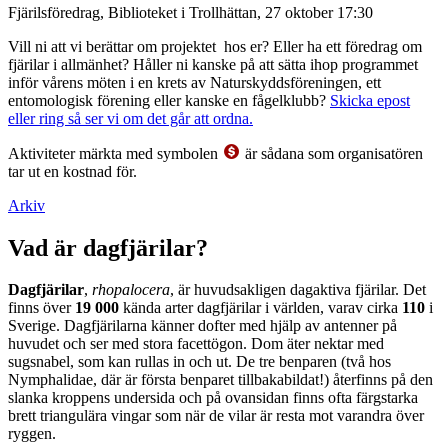
Fjärilsföredrag, Biblioteket i Trollhättan, 27 oktober 17:30
Vill ni att vi berättar om projektet hos er? Eller ha ett föredrag om
fjärilar i allmänhet? Håller ni kanske på att sätta ihop programmet
inför vårens möten i en krets av Naturskyddsföreningen, ett
entomologisk förening eller kanske en fågelklubb?
Skicka epost
eller ring så ser vi om det går att ordna.
Aktiviteter märkta med symbolen
är sådana som organisatören
tar ut en kostnad för.
Arkiv
Vad är dagfjärilar?
Dagfjärilar
,
rhopalocera
, är huvudsakligen dagaktiva fjärilar. Det
finns över
19 000
kända arter dagfjärilar i världen, varav cirka
110
i
Sverige. Dagfjärilarna känner dofter med hjälp av antenner på
huvudet och ser med stora facettögon. Dom äter nektar med
sugsnabel, som kan rullas in och ut. De tre benparen (två hos
Nymphalidae, där är första benparet tillbakabildat!) återfinns på den
slanka kroppens undersida och på ovansidan finns ofta färgstarka
brett triangulära vingar som när de vilar är resta mot varandra över
ryggen.