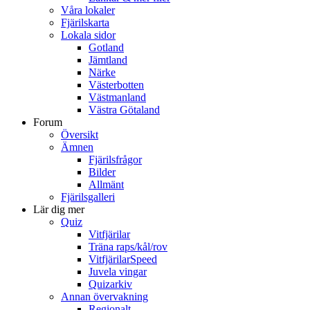
Våra lokaler
Fjärilskarta
Lokala sidor
Gotland
Jämtland
Närke
Västerbotten
Västmanland
Västra Götaland
Forum
Översikt
Ämnen
Fjärilsfrågor
Bilder
Allmänt
Fjärilsgalleri
Lär dig mer
Quiz
Vitfjärilar
Träna raps/kål/rov
VitfjärilarSpeed
Juvela vingar
Quizarkiv
Annan övervakning
Regionalt