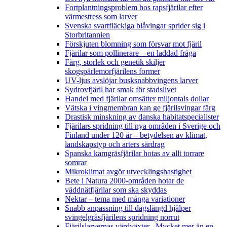
Fortplantningsproblem hos rapsfjärilar efter
värmestress som larver
Svenska svartfläckiga blåvingar sprider sig i
Storbritannien
Förskjuten blomning som försvar mot fjäril
Fjärilar som pollinerare – en laddad fråga
Färg, storlek och genetik skiljer
skogspärlemorfjärilens former
UV-ljus avslöjar busksnabbvingens larver
Sydrovfjäril har smak för stadslivet
Handel med fjärilar omsätter miljontals dollar
Vätska i vingmembran kan ge fjärilsvingar färg
Drastisk minskning av danska habitatspecialister
Fjärilars spridning till nya områden i Sverige och
Finland under 120 år
– betydelsen av klimat,
landskapstyp och arters särdrag
Spanska kamgräsfjärilar hotas av allt torrare
somrar
Mikroklimat avgör utvecklingshastighet
Bete i Natura 2000-områden hotar de
väddnätfjärilar som ska skyddas
Nektar – tema med många variationer
Snabb anpassning till dagslängd hjälper
svingelgräsfjärilens spridning norrut
Fjärilslarvernas värdväxter– Mycket mer än en