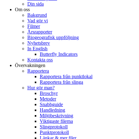
Din sida
Om oss
Bakgrund
Vad gör vi
Filmer
Årsrapporter
Biogeografisk uppföljning
Nyhetsbrev
In English
Butterfly Indicators
Kontakta oss
Övervakningen
Rapportera
Rapportera från punktlokal
Rapportera från slinga
Hur gör man?
Broschyr
Metoder
Snabbguide
Handledning
Miljöbeskrivning
Viktigaste filerna
Slingprotokoll
Punktprotokoll
Länkar & mer filer