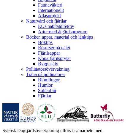
Faunaväkteri
Internationellt
Atlasprojekt
Naturvård och fjärilar
EUs habitatdirektiv
Arter med åtgärdsprogram
Böcker, appar, material och länktips
Boktips
Resurser på nätet
Fjärilsappar
Köpa fjärilsprylar
Bygg själv
Pollinatörsövervakning
Träna på pollinatörer
Blomflugor
Humlor
Solitärbin
Fjärilar
Svensk Dagfjärilsövervakning utförs i samarbete med