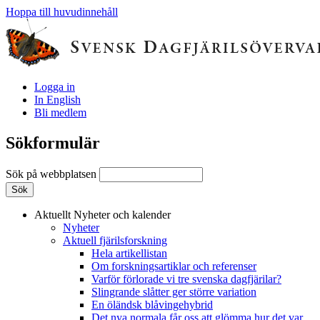
Hoppa till huvudinnehåll
Logga in
In English
Bli medlem
Sökformulär
Sök på webbplatsen
Aktuellt
Nyheter och kalender
Nyheter
Aktuell fjärilsforskning
Hela artikellistan
Om forskningsartiklar och referenser
Varför förlorade vi tre svenska dagfjärilar?
Slingrande slåtter ger större variation
En öländsk blåvingehybrid
Det nya normala får oss att glömma hur det var