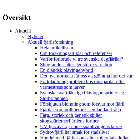
Översikt
Aktuellt
Nyheter
Aktuell fjärilsforskning
Hela artikellistan
Om forskningsartiklar och referenser
Varför förlorade vi tre svenska dagfjärilar?
Slingrande slåtter ger större variation
En öländsk blåvingehybrid
Det nya normala får oss att glömma hur det var
Fortplantningsproblem hos rapsfjärilar efter
värmestress som larver
Svenska svartfläckiga blåvingar sprider sig i
Storbritannien
Förskjuten blomning som försvar mot fjäril
Fjärilar som pollinerare – en laddad fråga
Färg, storlek och genetik skiljer
skogspärlemorfjärilens former
UV-ljus avslöjar busksnabbvingens larver
Sydrovfjäril har smak för stadslivet
Handel med fjärilar omsätter miljontals dollar