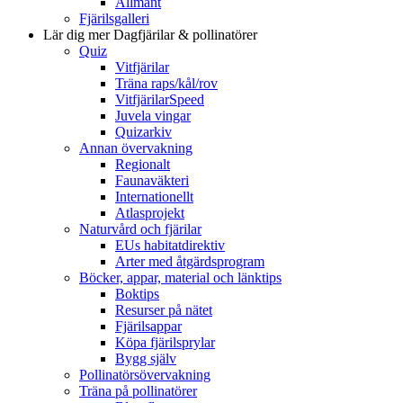
Allmänt
Fjärilsgalleri
Lär dig mer
Dagfjärilar & pollinatörer
Quiz
Vitfjärilar
Träna raps/kål/rov
VitfjärilarSpeed
Juvela vingar
Quizarkiv
Annan övervakning
Regionalt
Faunaväkteri
Internationellt
Atlasprojekt
Naturvård och fjärilar
EUs habitatdirektiv
Arter med åtgärdsprogram
Böcker, appar, material och länktips
Boktips
Resurser på nätet
Fjärilsappar
Köpa fjärilsprylar
Bygg själv
Pollinatörsövervakning
Träna på pollinatörer