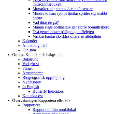
midsommarbukett
Monarker migrerar söderut allt senare
Mindre kräsna sydrovfjärilar sprider sig snabbt
norrut
Vad tittar du på?
Många slags pollinerare ger större bomullsskörd
Två generationer påfågelöga i Belgien
Vackra fjärilar skyddas oftare än alldagliga
Kalender
Anmäl dig här!
Din sida
Om oss
Kontakt och bakgrund
Bakgrund
Vad gör vi
Filmer
Årsrapporter
Biogeografisk uppföljning
Nyhetsbrev
In English
Butterfly Indicators
Kontakta oss
Övervakningen
Rapportera eller sök
Rapportera
Rapportera från punktlokal