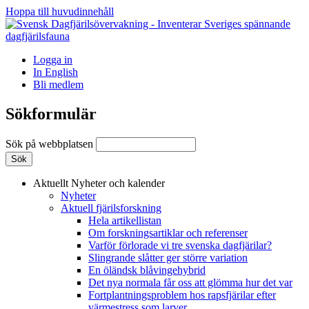
Hoppa till huvudinnehåll
Logga in
In English
Bli medlem
Sökformulär
Sök på webbplatsen
Aktuellt
Nyheter och kalender
Nyheter
Aktuell fjärilsforskning
Hela artikellistan
Om forskningsartiklar och referenser
Varför förlorade vi tre svenska dagfjärilar?
Slingrande slåtter ger större variation
En öländsk blåvingehybrid
Det nya normala får oss att glömma hur det var
Fortplantningsproblem hos rapsfjärilar efter
värmestress som larver