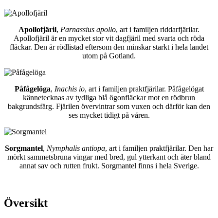
Apollofjäril
,
Parnassius apollo
, art i familjen riddarfjärilar.
Apollofjäril är en mycket stor vit dagfjäril med svarta och röda
fläckar. Den är rödlistad eftersom den minskar starkt i hela landet
utom på Gotland.
Påfågelöga
,
Inachis io
, art i familjen praktfjärilar. Påfågelögat
kännetecknas av tydliga blå ögonfläckar mot en rödbrun
bakgrundsfärg. Fjärilen övervintrar som vuxen och därför kan den
ses mycket tidigt på våren.
Sorgmantel
,
Nymphalis antiopa
, art i familjen praktfjärilar. Den har
mörkt sammetsbruna vingar med bred, gul ytterkant och äter bland
annat sav och rutten frukt. Sorgmantel finns i hela Sverige.
Översikt