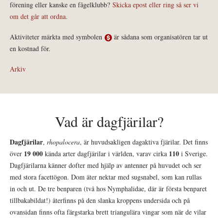
förening eller kanske en fågelklubb?
Skicka epost eller ring så ser vi
om det går att ordna.
Aktiviteter märkta med symbolen
är sådana som organisatören tar ut
en kostnad för.
Arkiv
Vad är dagfjärilar?
Dagfjärilar
,
rhopalocera
, är huvudsakligen dagaktiva fjärilar. Det finns
19 000
110
över
kända arter dagfjärilar i världen, varav cirka
i Sverige.
Dagfjärilarna känner dofter med hjälp av antenner på huvudet och ser
med stora facettögon. Dom äter nektar med sugsnabel, som kan rullas
in och ut. De tre benparen (två hos Nymphalidae, där är första benparet
tillbakabildat!) återfinns på den slanka kroppens undersida och på
ovansidan finns ofta färgstarka brett triangulära vingar som när de vilar