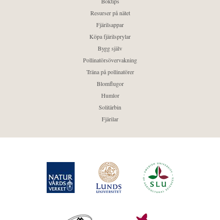
Boktips
Resurser på nätet
Fjärilsappar
Köpa fjärilsprylar
Bygg själv
Pollinatörsövervakning
Träna på pollinatörer
Blomflugor
Humlor
Solitärbin
Fjärilar