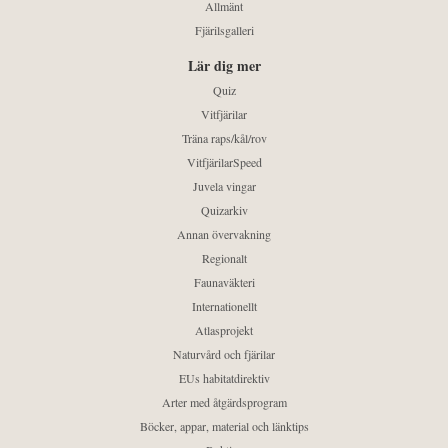
Allmänt
Fjärilsgalleri
Lär dig mer
Quiz
Vitfjärilar
Träna raps/kål/rov
VitfjärilarSpeed
Juvela vingar
Quizarkiv
Annan övervakning
Regionalt
Faunaväkteri
Internationellt
Atlasprojekt
Naturvård och fjärilar
EUs habitatdirektiv
Arter med åtgärdsprogram
Böcker, appar, material och länktips