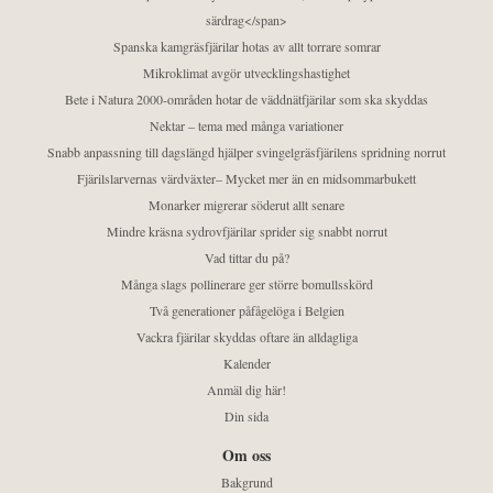
särdrag</span>
Spanska kamgräsfjärilar hotas av allt torrare somrar
Mikroklimat avgör utvecklingshastighet
Bete i Natura 2000-områden hotar de väddnätfjärilar som ska skyddas
Nektar – tema med många variationer
Snabb anpassning till dagslängd hjälper svingelgräsfjärilens spridning norrut
Fjärilslarvernas värdväxter– Mycket mer än en midsommarbukett
Monarker migrerar söderut allt senare
Mindre kräsna sydrovfjärilar sprider sig snabbt norrut
Vad tittar du på?
Många slags pollinerare ger större bomullsskörd
Två generationer påfågelöga i Belgien
Vackra fjärilar skyddas oftare än alldagliga
Kalender
Anmäl dig här!
Din sida
Om oss
Bakgrund