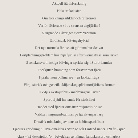
Aktuell fjärilsforskning
Hela artikellistan
Om forskningsartiklar och referenser
Varför förlorade vi tre svenska dagfjärilar?
Slingrande slåtter ger större variation
En öländsk blåvingehybrid
Det nya normala får oss att glömma hur det var
Fortplantningsproblem hos rapsfjärilar efter värmestress som larver
Svenska svartfläckiga blåvingar sprider sig i Storbritannien
Förskjuten blomning som försvar mot fjäril
Fjärilar som pollinerare – en laddad fråga
Färg, storlek och genetik skiljer skogspärlemorfjärilens former
UV-ljus avslöjar busksnabbvingens larver
Sydrovfjäril har smak för stadslivet
Handel med fjärilar omsätter miljontals dollar
Vätska i vingmembran kan ge fjärilsvingar färg
Drastisk minskning av danska habitatspecialister
Fjärilars spridning till nya områden i Sverige och Finland under 120 år <span
class="sf-description">– betydelsen av klimat, landskapstyp och arters