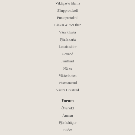
Viktigaste filerna
Slingprotokoll
Punktprotokoll
Länkar & mer filer
Våra lokaler
Fjärilskarta
Lokala sidor
Gotland
Jämtland
Närke
Västerbotten
Västmanland
Västra Götaland
Forum
Översikt
Ämnen
Fjärilsfrågor
Bilder