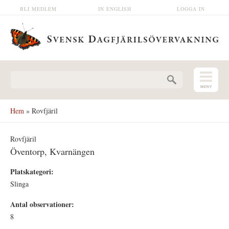
Hoppa till huvudinnehåll
BLI MEDLEM
IN ENGLISH
LOGGA IN
Sökformulär
Hem
» Rovfjäril
Rovfjäril
Öventorp, Kvarnängen
Platskategori:
Slinga
Antal observationer:
8