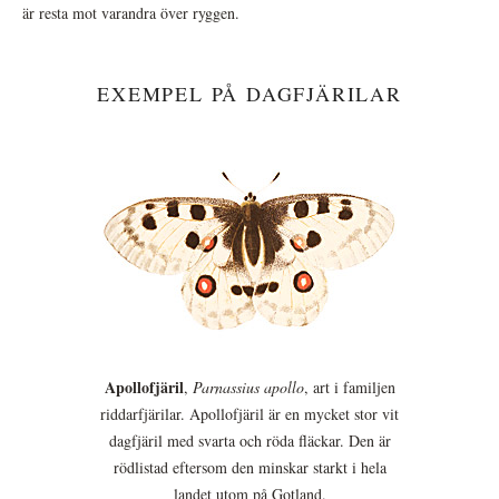
är resta mot varandra över ryggen.
EXEMPEL PÅ DAGFJÄRILAR
Apollofjäril
,
Parnassius apollo
, art i familjen
riddarfjärilar. Apollofjäril är en mycket stor vit
dagfjäril med svarta och röda fläckar. Den är
rödlistad eftersom den minskar starkt i hela
landet utom på Gotland.