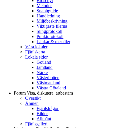
Broschyr
Metoder
Snabbguide
Handledning
Miljöbeskrivning
Viktigaste filerna
Slingprotokoll
Punktprotokoll
Länkar & mer filer
Våra lokaler
Fjärilskarta
Lokala sidor
Gotland
Jämtland
Närke
Västerbotten
Västmanland
Västra Götaland
Forum
Visa, diskutera, artbestäm
Översikt
Ämnen
Fjärilsfrågor
Bilder
Allmänt
Fjärilsgalleri