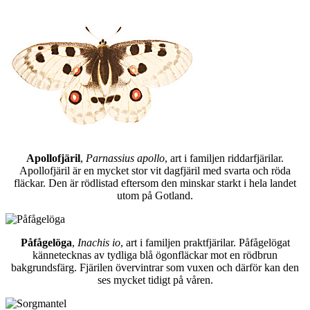
Apollofjäril
,
Parnassius apollo
, art i familjen riddarfjärilar.
Apollofjäril är en mycket stor vit dagfjäril med svarta och röda
fläckar. Den är rödlistad eftersom den minskar starkt i hela landet
utom på Gotland.
Påfågelöga
,
Inachis io
, art i familjen praktfjärilar. Påfågelögat
kännetecknas av tydliga blå ögonfläckar mot en rödbrun
bakgrundsfärg. Fjärilen övervintrar som vuxen och därför kan den
ses mycket tidigt på våren.