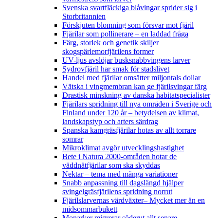
Svenska svartfläckiga blåvingar sprider sig i
Storbritannien
Förskjuten blomning som försvar mot fjäril
Fjärilar som pollinerare – en laddad fråga
Färg, storlek och genetik skiljer
skogspärlemorfjärilens former
UV-ljus avslöjar busksnabbvingens larver
Sydrovfjäril har smak för stadslivet
Handel med fjärilar omsätter miljontals dollar
Vätska i vingmembran kan ge fjärilsvingar färg
Drastisk minskning av danska habitatspecialister
Fjärilars spridning till nya områden i Sverige och
Finland under 120 år
– betydelsen av klimat,
landskapstyp och arters särdrag
Spanska kamgräsfjärilar hotas av allt torrare
somrar
Mikroklimat avgör utvecklingshastighet
Bete i Natura 2000-områden hotar de
väddnätfjärilar som ska skyddas
Nektar – tema med många variationer
Snabb anpassning till dagslängd hjälper
svingelgräsfjärilens spridning norrut
Fjärilslarvernas värdväxter– Mycket mer än en
midsommarbukett
Monarker migrerar söderut allt senare