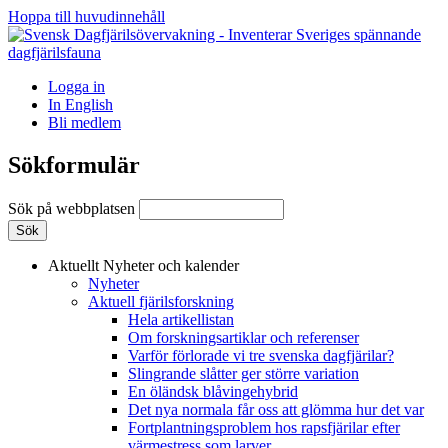
Hoppa till huvudinnehåll
Logga in
In English
Bli medlem
Sökformulär
Sök på webbplatsen
Aktuellt
Nyheter och kalender
Nyheter
Aktuell fjärilsforskning
Hela artikellistan
Om forskningsartiklar och referenser
Varför förlorade vi tre svenska dagfjärilar?
Slingrande slåtter ger större variation
En öländsk blåvingehybrid
Det nya normala får oss att glömma hur det var
Fortplantningsproblem hos rapsfjärilar efter
värmestress som larver