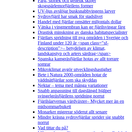
Färg, storlek och genetik skiljer
skogspärlemorfjärilens former
UV-ljus avslöjar busksnabbvingens larver
Sydrovfjäril har smak för stadslivet
Handel med fjärilar omsätter miljontals dollar
Vätska i vingmembran kan ge fjärilsvingar färg
Drastisk minskning av danska habitatspecialister
Fjärilars spridning till nya områden i Sverige och
Finland under 120 år <span class="sf-
description">– betydelsen av klimat,
landskapstyp och arters särdrag</span>
Spanska kamgräsfjärilar hotas av allt torrare
somrar
Mikroklimat avgör utvecklingshastighet
Bete i Natura 2000-områden hotar de
väddnätfjärilar som ska skyddas
Nektar – tema med många variationer
Snabb anpassning till dagslängd hjälper
svingelgräsfjärilens spridning norrut
Fjärilslarvernas värdväxter– Mycket mer än en
midsommarbukett
Monarker migrerar söderut allt senare
Mindre kräsna sydrovfjärilar sprider sig snabbt
norrut
Vad tittar du på?