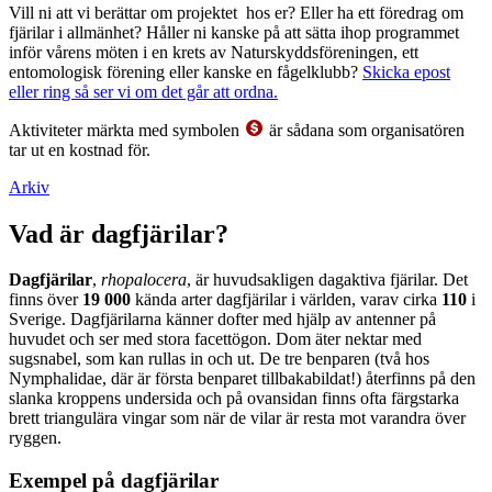
Vill ni att vi berättar om projektet hos er? Eller ha ett föredrag om
fjärilar i allmänhet? Håller ni kanske på att sätta ihop programmet
inför vårens möten i en krets av Naturskyddsföreningen, ett
entomologisk förening eller kanske en fågelklubb?
Skicka epost
eller ring så ser vi om det går att ordna.
Aktiviteter märkta med symbolen
är sådana som organisatören
tar ut en kostnad för.
Arkiv
Vad är dagfjärilar?
Dagfjärilar
,
rhopalocera
, är huvudsakligen dagaktiva fjärilar. Det
finns över
19 000
kända arter dagfjärilar i världen, varav cirka
110
i
Sverige. Dagfjärilarna känner dofter med hjälp av antenner på
huvudet och ser med stora facettögon. Dom äter nektar med
sugsnabel, som kan rullas in och ut. De tre benparen (två hos
Nymphalidae, där är första benparet tillbakabildat!) återfinns på den
slanka kroppens undersida och på ovansidan finns ofta färgstarka
brett triangulära vingar som när de vilar är resta mot varandra över
ryggen.
Exempel på dagfjärilar