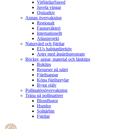
VitfjärilarSpeed
Juvela vingar
Quizarkiv
Annan övervakning
Regionalt
Faunaväkteri
Internationellt
Atlasprojekt
Naturvård och fjärilar
EUs habitatdirektiv
Arter med åtgärdsprogram
Böcker, appar, material och länktips
Boktips
Resurser på nätet
Fjärilsappar
Köpa fjärilsprylar
Bygg själv
Pollinatörsövervakning
Träna på pollinatörer
Blomflugor
Humlor
Solitärbin
Fjärilar