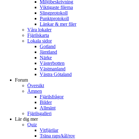
Miljöbeskrivning
Viktigaste filerna
Slingprotokoll
Punktprotokoll
Länkar & mer filer
Våra lokaler
Fjärilskarta
Lokala sidor
Gotland
Jämtland
Närke
Västerbotten
Västmanland
Västra Götaland
Forum
Översikt
Ämnen
Fjärilsfrågor
Bilder
Allmänt
Fjärilsgalleri
Lär dig mer
Quiz
Vitfjärilar
Träna raps/kål/rov