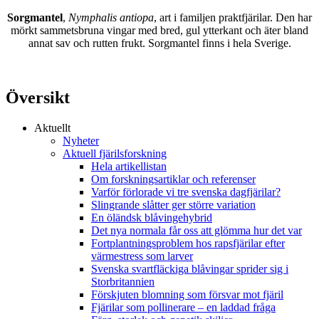
Sorgmantel
,
Nymphalis antiopa
, art i familjen praktfjärilar. Den har
mörkt sammetsbruna vingar med bred, gul ytterkant och äter bland
annat sav och rutten frukt. Sorgmantel finns i hela Sverige.
Översikt
Aktuellt
Nyheter
Aktuell fjärilsforskning
Hela artikellistan
Om forskningsartiklar och referenser
Varför förlorade vi tre svenska dagfjärilar?
Slingrande slåtter ger större variation
En öländsk blåvingehybrid
Det nya normala får oss att glömma hur det var
Fortplantningsproblem hos rapsfjärilar efter
värmestress som larver
Svenska svartfläckiga blåvingar sprider sig i
Storbritannien
Förskjuten blomning som försvar mot fjäril
Fjärilar som pollinerare – en laddad fråga