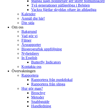
Många slags pollinerare ger större bomullsskörd
Två generationer påfågelöga i Belgien
Vackra fjärilar skyddas oftare än alldagliga
Kalender
Anmäl dig här!
Din sida
Om oss
Bakgrund
Vad gör vi
Filmer
Årsrapporter
Biogeografisk uppföljning
Nyhetsbrev
In English
Butterfly Indicators
Kontakta oss
Övervakningen
Rapportera
Rapportera från punktlokal
Rapportera från slinga
Hur gör man?
Broschyr
Metoder
Snabbguide
Handledning