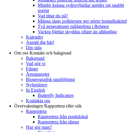
Mindre kräsna sydrovfjärilar sprider sig snabbt
norrut
Vad tittar du på?
Många slags pollinerare ger större bomullsskörd
Två generationer påfågelöga i Belgien
Vackra fjärilar skyddas oftare än alldagliga
Kalender
Anmäl dig här!
Din sida
Om oss
Kontakt och bakgrund
Bakgrund
Vad gör vi
Filmer
Årsrapporter
Biogeografisk uppföljning
Nyhetsbrev
In English
Butterfly Indicators
Kontakta oss
Övervakningen
Rapportera eller sök
Rapportera
Rapportera från punktlokal
Rapportera från slinga
Hur gör man?