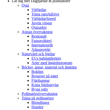
Lär dig mer
Dagfjärilar & pollinatörer
Quiz
Vitfjärilar
Träna raps/kål/rov
VitfjärilarSpeed
Juvela vingar
Quizarkiv
Annan övervakning
Regionalt
Faunaväkteri
Internationellt
Atlasprojekt
Naturvård och fjärilar
EUs habitatdirektiv
Arter med åtgärdsprogram
Böcker, appar, material och länktips
Boktips
Resurser på nätet
Fjärilsappar
Köpa fjärilsprylar
Bygg själv
Pollinatörsövervakning
Träna på pollinatörer
Blomflugor
Humlor