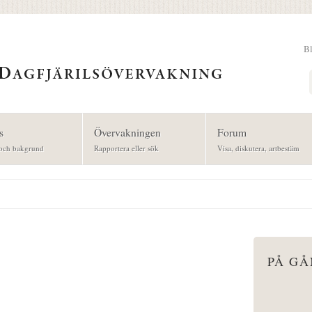
B
Sök
s
Övervakningen
Forum
och bakgrund
Rapportera eller sök
Visa, diskutera, artbestäm
PÅ G