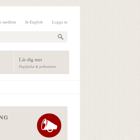
li medlem
In English
Logga in
formulär
Lär dig mer
Dagfjärilar & pollinatörer
ÅNG