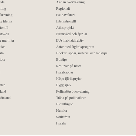
ide
Annan övervakning
ning
Regionalt
krivning
Faunaväkteri
e filerna
Internationellt
tokoll
Atlasprojekt
tokoll
Naturvård och fjärilar
 mer filer
EUs habitatdirektiv
aler
Arter med åtgärdsprogram
rta
Böcker, appar, material och länktips
idor
Boktips
Resurser på nätet
d
Fjärilsappar
Köpa fjärilsprylar
tten
Bygg själv
land
Pollinatörsövervakning
ötaland
Träna på pollinatörer
Blomflugor
Humlor
Solitärbin
Fjärilar