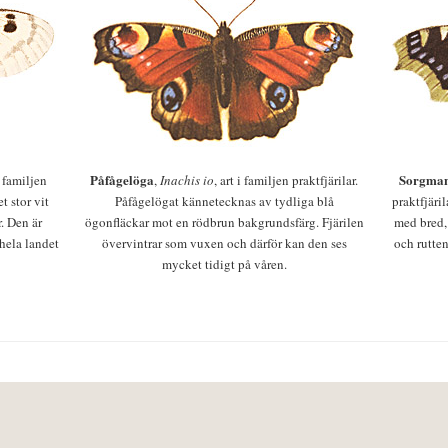
Påfågelöga
Sorgman
 i familjen
,
Inachis io
, art i familjen praktfjärilar.
t stor vit
Påfågelögat kännetecknas av tydliga blå
praktfjäri
r. Den är
ögonfläckar mot en rödbrun bakgrundsfärg. Fjärilen
med bred,
 hela landet
övervintrar som vuxen och därför kan den ses
och rutten
mycket tidigt på våren.