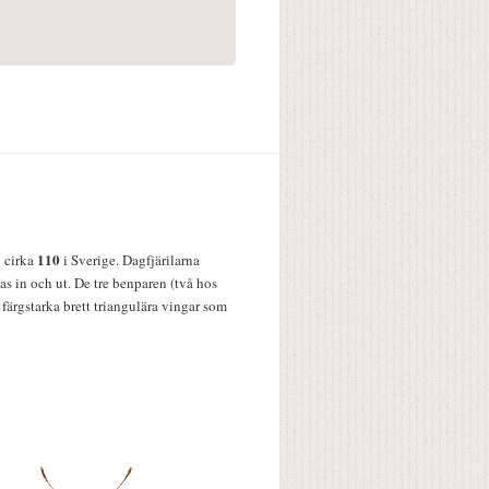
110
v cirka
i Sverige. Dagfjärilarna
s in och ut. De tre benparen (två hos
färgstarka brett triangulära vingar som