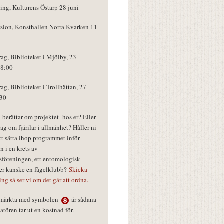
ring, Kulturens Östarp 28 juni
rsion, Konsthallen Norra Kvarken 11
rag, Biblioteket i Mjölby, 23
18:00
rag, Biblioteket i Trollhättan, 27
:30
vi berättar om projektet hos er? Eller
rag om fjärilar i allmänhet? Håller ni
tt sätta ihop programmet inför
n i en krets av
föreningen, ett entomologisk
ler kanske en fågelklubb?
Skicka
ring så ser vi om det går att ordna.
r märkta med symbolen
är sådana
tören tar ut en kostnad för.