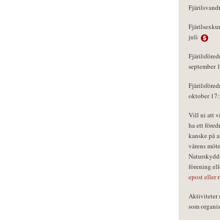
Fjärilsvand
Fjärilsexku
juli
Fjärilsföred
september 
Fjärilsföred
oktober 17
Vill ni att 
ha ett föred
kanske på a
vårens möte
Naturskydds
förening el
epost eller 
Aktivitete
som organisa