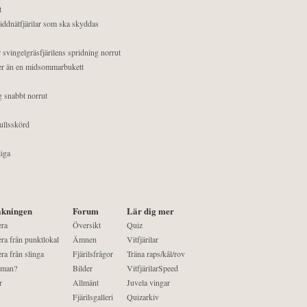
t
äddnätfjärilar som ska skyddas
 svingelgräsfjärilens spridning norrut
mer än en midsommarbukett
g snabbt norrut
ullsskörd
liga
kningen
Forum
Lär dig mer
era
Översikt
Quiz
ra från punktlokal
Ämnen
Vitfjärilar
ra från slinga
Fjärilsfrågor
Träna raps/kål/rov
 man?
Bilder
VitfjärilarSpeed
r
Allmänt
Juvela vingar
Fjärilsgalleri
Quizarkiv