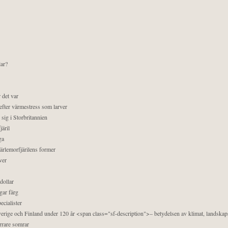
lar?
 det var
efter värmestress som larver
sig i Storbritannien
äril
ga
pärlemorfjärilens former
ver
dollar
gar färg
ecialister
 Sverige och Finland under 120 år <span class="sf-description">– betydelsen av klimat, landska
orrare somrar