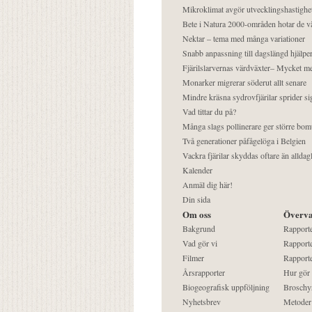
Mikroklimat avgör utvecklingshastighe
Bete i Natura 2000-områden hotar de v
Nektar – tema med många variationer
Snabb anpassning till dagslängd hjälper
Fjärilslarvernas värdväxter– Mycket 
Monarker migrerar söderut allt senare
Mindre kräsna sydrovfjärilar sprider si
Vad tittar du på?
Många slags pollinerare ger större bom
Två generationer påfågelöga i Belgien
Vackra fjärilar skyddas oftare än alldag
Kalender
Anmäl dig här!
Din sida
Om oss
Överva
Bakgrund
Rapport
Vad gör vi
Rapporte
Filmer
Rapporte
Årsrapporter
Hur gör
Biogeografisk uppföljning
Broschy
Nyhetsbrev
Metoder