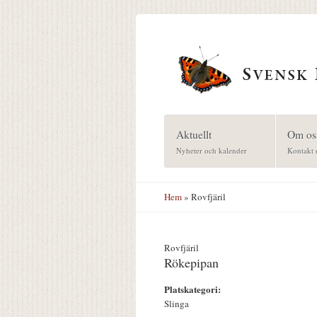
Hoppa till huvudinnehåll
Aktuellt
Om os
Nyheter och kalender
Kontakt 
Hem
» Rovfjäril
Rovfjäril
Rökepipan
Platskategori:
Slinga