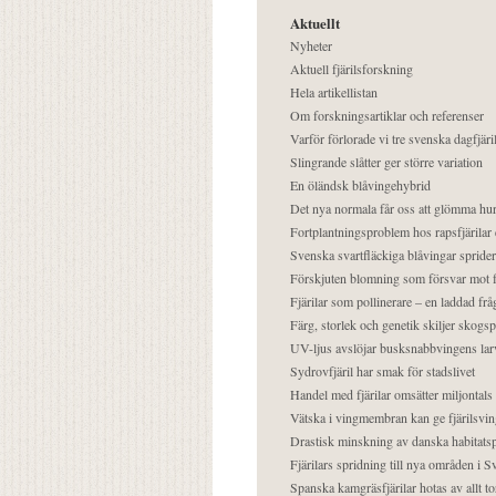
Aktuellt
Nyheter
Aktuell fjärilsforskning
Hela artikellistan
Om forskningsartiklar och referenser
Varför förlorade vi tre svenska dagfjäri
Slingrande slåtter ger större variation
En öländsk blåvingehybrid
Det nya normala får oss att glömma hur
Fortplantningsproblem hos rapsfjärilar 
Svenska svartfläckiga blåvingar sprider 
Förskjuten blomning som försvar mot fj
Fjärilar som pollinerare – en laddad frå
Färg, storlek och genetik skiljer skogs
UV-ljus avslöjar busksnabbvingens lar
Sydrovfjäril har smak för stadslivet
Handel med fjärilar omsätter miljontals 
Vätska i vingmembran kan ge fjärilsvin
Drastisk minskning av danska habitatsp
Fjärilars spridning till nya områden i
Spanska kamgräsfjärilar hotas av allt t