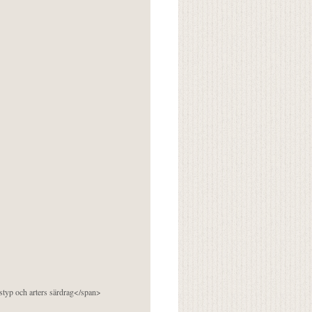
pstyp och arters särdrag</span>