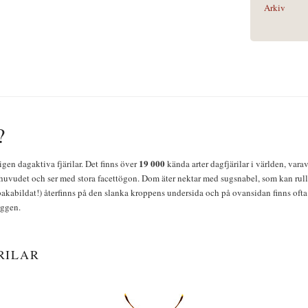
Arkiv
?
19 000
igen dagaktiva fjärilar. Det finns över
kända arter dagfjärilar i världen, vara
huvudet och ser med stora facettögon. Dom äter nektar med sugsnabel, som kan rulla
bakabildat!) återfinns på den slanka kroppens undersida och på ovansidan finns ofta 
yggen.
RILAR