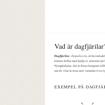
Vad är dagfjärilar
Dagfjärilar
,
rhopalocera
, är huvudsakl
känner dofter med hjälp av antenner på 
Nymphalidae, där är första benparet till
när de vilar är resta mot varandra över r
EXEMPEL PÅ DAGFJÄ