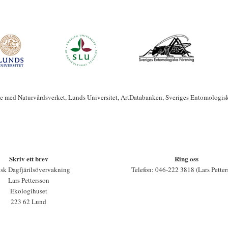
te med Naturvårdsverket, Lunds Universitet, ArtDatabanken, Sveriges Entomologis
Skriv ett brev
Ring oss
sk Dagfjärilsövervakning
Telefon: 046-222 3818 (Lars Petter
Lars Pettersson
Ekologihuset
223 62 Lund