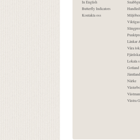
In English
Snabbgu
Butterfly Indicators
Handled
Kontakta oss
Miljöbes
Viktigast
Slingpro
Punktpro
Länkar &
Våra lok
Fjärilska
Lokala s
Gotland
Jämtlan
Närke
Västerbo
Västman
Västra G