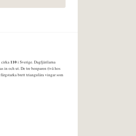
110
v cirka
i Sverige. Dagfjärilarna
s in och ut. De tre benparen (två hos
färgstarka brett triangulära vingar som