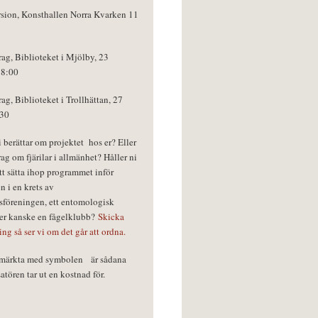
rsion, Konsthallen Norra Kvarken 11
rag, Biblioteket i Mjölby, 23
18:00
rag, Biblioteket i Trollhättan, 27
:30
vi berättar om projektet hos er? Eller
rag om fjärilar i allmänhet? Håller ni
tt sätta ihop programmet inför
n i en krets av
föreningen, ett entomologisk
ler kanske en fågelklubb?
Skicka
ring så ser vi om det går att ordna.
r märkta med symbolen
är sådana
tören tar ut en kostnad för.