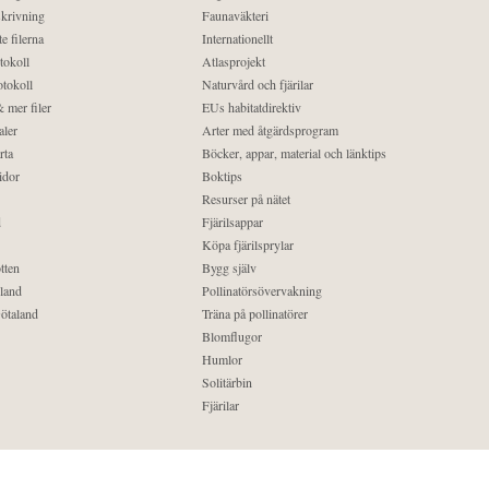
krivning
Faunaväkteri
e filerna
Internationellt
tokoll
Atlasprojekt
tokoll
Naturvård och fjärilar
 mer filer
EUs habitatdirektiv
aler
Arter med åtgärdsprogram
rta
Böcker, appar, material och länktips
idor
Boktips
Resurser på nätet
d
Fjärilsappar
Köpa fjärilsprylar
tten
Bygg själv
land
Pollinatörsövervakning
ötaland
Träna på pollinatörer
Blomflugor
Humlor
Solitärbin
Fjärilar