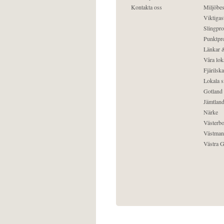
Kontakta oss
Miljöbes
Viktigast
Slingpro
Punktpro
Länkar &
Våra lok
Fjärilska
Lokala s
Gotland
Jämtlan
Närke
Västerbo
Västman
Västra G