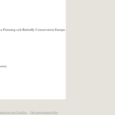
ka Förening och Butterfly Conservation Europe.
sson)
rmation om Cookies
Om personuppgifter