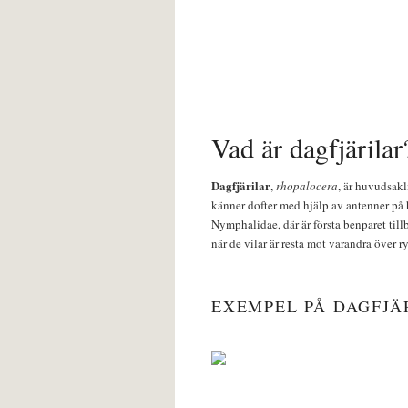
Vad är dagfjärilar
Dagfjärilar
,
rhopalocera
, är huvudsakl
känner dofter med hjälp av antenner på 
Nymphalidae, där är första benparet till
när de vilar är resta mot varandra över r
EXEMPEL PÅ DAGFJÄ