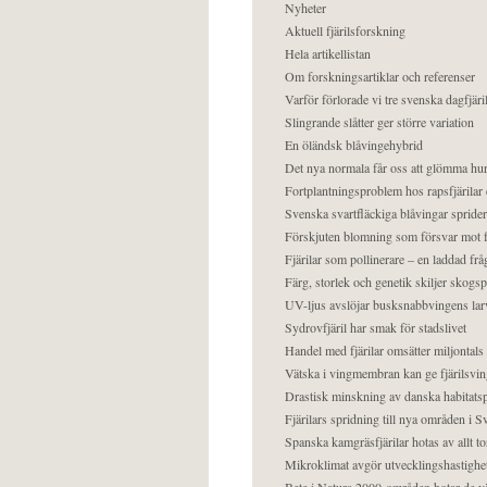
Nyheter
Aktuell fjärilsforskning
Hela artikellistan
Om forskningsartiklar och referenser
Varför förlorade vi tre svenska dagfjäri
Slingrande slåtter ger större variation
En öländsk blåvingehybrid
Det nya normala får oss att glömma hur
Fortplantningsproblem hos rapsfjärilar 
Svenska svartfläckiga blåvingar sprider 
Förskjuten blomning som försvar mot fj
Fjärilar som pollinerare – en laddad frå
Färg, storlek och genetik skiljer skogs
UV-ljus avslöjar busksnabbvingens lar
Sydrovfjäril har smak för stadslivet
Handel med fjärilar omsätter miljontals 
Vätska i vingmembran kan ge fjärilsvin
Drastisk minskning av danska habitatsp
Fjärilars spridning till nya områden i
Spanska kamgräsfjärilar hotas av allt t
Mikroklimat avgör utvecklingshastighe
Bete i Natura 2000-områden hotar de v