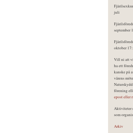
Fjärilsexku
juli
Fjärilsföred
september 
Fjärilsföred
oktober 17
Vill ni att 
ha ett föred
kanske på a
vårens möte
Naturskydds
förening el
epost eller 
Aktivitete
som organisa
Arkiv