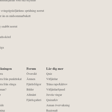
 svingelgräsfjärilens spridning norrut
mer än en midsommarbukett
g snabbt norrut
ullsskörd
liga
kningen
Forum
Lär dig mer
era
Översikt
Quiz
ra från punktlokal
Ämnen
Vitfjärilar
ra från slinga
Fjärilsfrågor
Träna raps/kål/rov
 man?
Bilder
VitfjärilarSpeed
r
Allmänt
Juvela vingar
Fjärilsgalleri
Quizarkiv
ide
Annan övervakning
ning
Regionalt