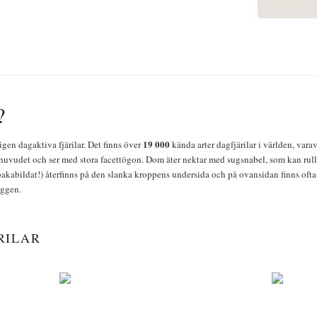
?
19 000
igen dagaktiva fjärilar. Det finns över
kända arter dagfjärilar i världen, vara
huvudet och ser med stora facettögon. Dom äter nektar med sugsnabel, som kan rulla
bakabildat!) återfinns på den slanka kroppens undersida och på ovansidan finns ofta 
yggen.
RILAR