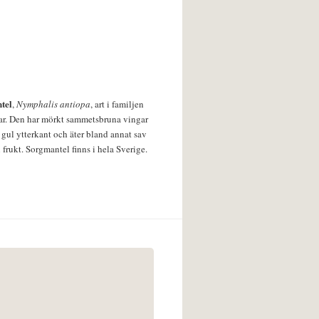
tel
,
Nymphalis antiopa
, art i familjen
lar. Den har mörkt sammetsbruna vingar
 gul ytterkant och äter bland annat sav
 frukt. Sorgmantel finns i hela Sverige.