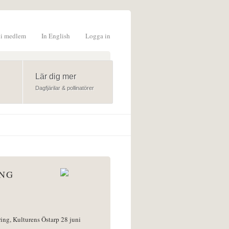
li medlem
In English
Logga in
formulär
Lär dig mer
Dagfjärilar & pollinatörer
ÅNG
ring, Kulturens Östarp 28 juni