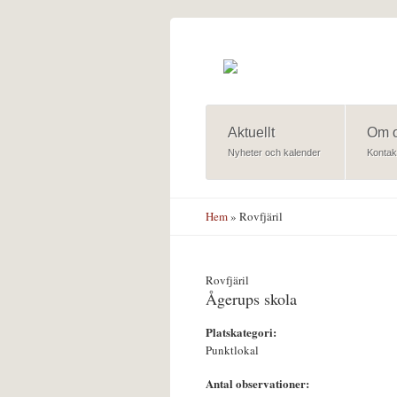
Hoppa till huvudinnehåll
Aktuellt
Om 
Nyheter och kalender
Kontak
Hem
» Rovfjäril
Rovfjäril
Ågerups skola
Platskategori:
Punktlokal
Antal observationer: