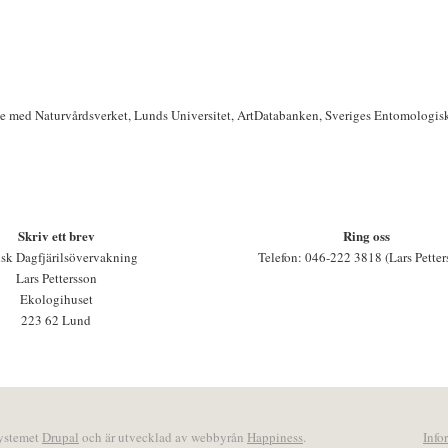
te med Naturvårdsverket, Lunds Universitet, ArtDatabanken, Sveriges Entomologis
Skriv ett brev
Ring oss
sk Dagfjärilsövervakning
Telefon: 046-222 3818 (Lars Petter
Lars Pettersson
Ekologihuset
223 62 Lund
systemet
Drupal
och är utvecklad av webbyrån
Happiness
.
Info