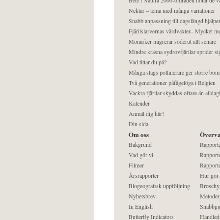
Nektar – tema med många variationer
Snabb anpassning till dagslängd hjälper
Fjärilslarvernas värdväxter– Mycket 
Monarker migrerar söderut allt senare
Mindre kräsna sydrovfjärilar sprider si
Vad tittar du på?
Många slags pollinerare ger större bom
Två generationer påfågelöga i Belgien
Vackra fjärilar skyddas oftare än alldag
Kalender
Anmäl dig här!
Din sida
Om oss
Överva
Bakgrund
Rapport
Vad gör vi
Rapporte
Filmer
Rapporte
Årsrapporter
Hur gör
Biogeografisk uppföljning
Broschy
Nyhetsbrev
Metoder
In English
Snabbgu
Butterfly Indicators
Handled