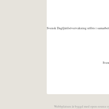
Svensk Dagfjärilsövervakning utförs i samarbe
Sven
Webbplatsen är byggd med open-source 