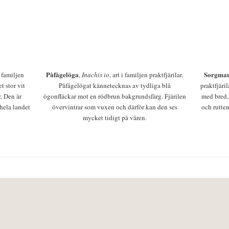
Påfågelöga
Sorgman
 i familjen
,
Inachis io
, art i familjen praktfjärilar.
t stor vit
Påfågelögat kännetecknas av tydliga blå
praktfjäri
r. Den är
ögonfläckar mot en rödbrun bakgrundsfärg. Fjärilen
med bred,
 hela landet
övervintrar som vuxen och därför kan den ses
och rutten
mycket tidigt på våren.