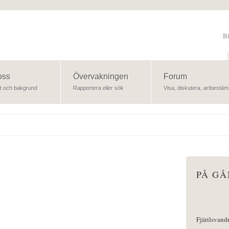
B
Sök
oss
Övervakningen
Forum
t och bakgrund
Rapportera eller sök
Visa, diskutera, artbestäm
PÅ G
Fjärilsvand