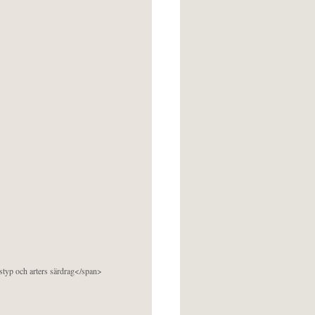
pstyp och arters särdrag</span>