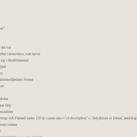
lar?
 det var
efter värmestress som larver
sig i Storbritannien
äril
ga
pärlemorfjärilens former
ver
dollar
gar färg
ecialister
 Sverige och Finland under 120 år <span class="sf-description">– betydelsen av klimat, landska
orrare somrar
t
äddnätfjärilar som ska skyddas