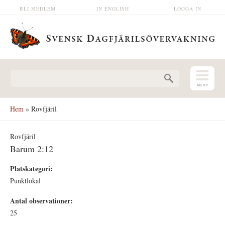
Hoppa till huvudinnehåll
BLI MEDLEM
IN ENGLISH
LOGGA IN
Sökformulär
Hem
» Rovfjäril
Rovfjäril
Barum 2:12
Platskategori:
Punktlokal
Antal observationer:
25