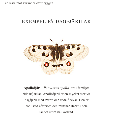
är resta mot varandra över ryggen.
EXEMPEL PÅ DAGFJÄRILAR
Apollofjäril
,
Parnassius apollo
, art i familjen
riddarfjärilar. Apollofjäril är en mycket stor vit
dagfjäril med svarta och röda fläckar. Den är
rödlistad eftersom den minskar starkt i hela
landet utom på Gotland.