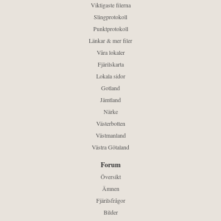
Viktigaste filerna
Slingprotokoll
Punktprotokoll
Länkar & mer filer
Våra lokaler
Fjärilskarta
Lokala sidor
Gotland
Jämtland
Närke
Västerbotten
Västmanland
Västra Götaland
Forum
Översikt
Ämnen
Fjärilsfrågor
Bilder