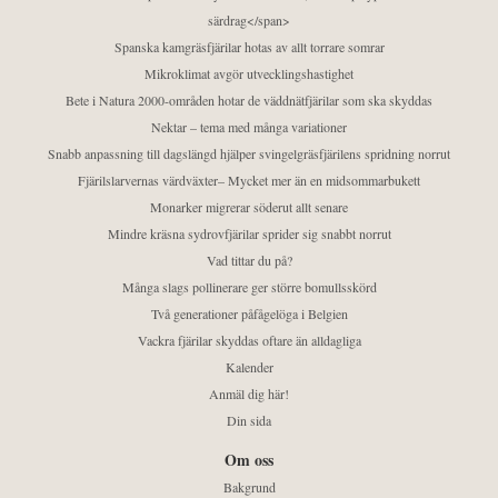
särdrag</span>
Spanska kamgräsfjärilar hotas av allt torrare somrar
Mikroklimat avgör utvecklingshastighet
Bete i Natura 2000-områden hotar de väddnätfjärilar som ska skyddas
Nektar – tema med många variationer
Snabb anpassning till dagslängd hjälper svingelgräsfjärilens spridning norrut
Fjärilslarvernas värdväxter– Mycket mer än en midsommarbukett
Monarker migrerar söderut allt senare
Mindre kräsna sydrovfjärilar sprider sig snabbt norrut
Vad tittar du på?
Många slags pollinerare ger större bomullsskörd
Två generationer påfågelöga i Belgien
Vackra fjärilar skyddas oftare än alldagliga
Kalender
Anmäl dig här!
Din sida
Om oss
Bakgrund