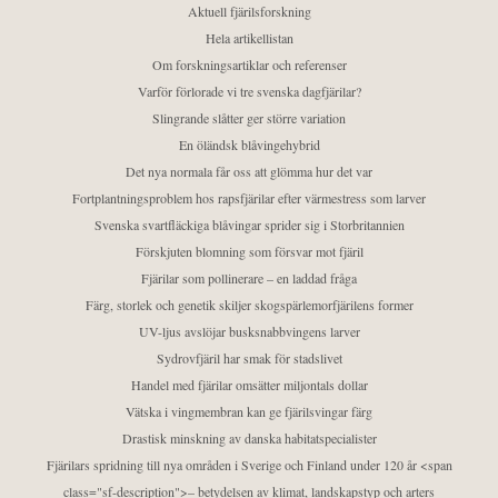
Aktuell fjärilsforskning
Hela artikellistan
Om forskningsartiklar och referenser
Varför förlorade vi tre svenska dagfjärilar?
Slingrande slåtter ger större variation
En öländsk blåvingehybrid
Det nya normala får oss att glömma hur det var
Fortplantningsproblem hos rapsfjärilar efter värmestress som larver
Svenska svartfläckiga blåvingar sprider sig i Storbritannien
Förskjuten blomning som försvar mot fjäril
Fjärilar som pollinerare – en laddad fråga
Färg, storlek och genetik skiljer skogspärlemorfjärilens former
UV-ljus avslöjar busksnabbvingens larver
Sydrovfjäril har smak för stadslivet
Handel med fjärilar omsätter miljontals dollar
Vätska i vingmembran kan ge fjärilsvingar färg
Drastisk minskning av danska habitatspecialister
Fjärilars spridning till nya områden i Sverige och Finland under 120 år <span
class="sf-description">– betydelsen av klimat, landskapstyp och arters