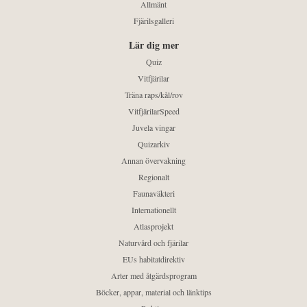
Allmänt
Fjärilsgalleri
Lär dig mer
Quiz
Vitfjärilar
Träna raps/kål/rov
VitfjärilarSpeed
Juvela vingar
Quizarkiv
Annan övervakning
Regionalt
Faunaväkteri
Internationellt
Atlasprojekt
Naturvård och fjärilar
EUs habitatdirektiv
Arter med åtgärdsprogram
Böcker, appar, material och länktips