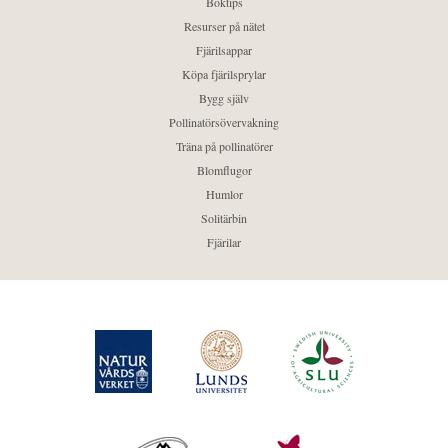
Boktips
Resurser på nätet
Fjärilsappar
Köpa fjärilsprylar
Bygg själv
Pollinatörsövervakning
Träna på pollinatörer
Blomflugor
Humlor
Solitärbin
Fjärilar