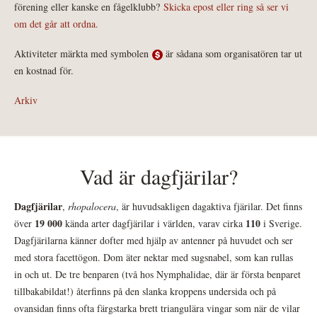
förening eller kanske en fågelklubb?
Skicka epost eller ring så ser vi
om det går att ordna.
Aktiviteter märkta med symbolen
är sådana som organisatören tar ut
en kostnad för.
Arkiv
Vad är dagfjärilar?
Dagfjärilar
,
rhopalocera
, är huvudsakligen dagaktiva fjärilar. Det finns
19 000
110
över
kända arter dagfjärilar i världen, varav cirka
i Sverige.
Dagfjärilarna känner dofter med hjälp av antenner på huvudet och ser
med stora facettögon. Dom äter nektar med sugsnabel, som kan rullas
in och ut. De tre benparen (två hos Nymphalidae, där är första benparet
tillbakabildat!) återfinns på den slanka kroppens undersida och på
ovansidan finns ofta färgstarka brett triangulära vingar som när de vilar