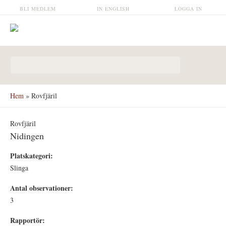
Hoppa till huvudinnehåll
BLI MEDLEM
IN ENGLISH
LOGGA IN
Sökformulär
Hem
» Rovfjäril
Rovfjäril
Nidingen
Platskategori:
Slinga
Antal observationer:
3
Rapportör: