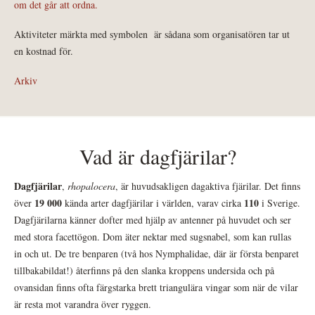
om det går att ordna.
Aktiviteter märkta med symbolen
är sådana som organisatören tar ut
en kostnad för.
Arkiv
Vad är dagfjärilar?
Dagfjärilar
,
rhopalocera
, är huvudsakligen dagaktiva fjärilar. Det finns
19 000
110
över
kända arter dagfjärilar i världen, varav cirka
i Sverige.
Dagfjärilarna känner dofter med hjälp av antenner på huvudet och ser
med stora facettögon. Dom äter nektar med sugsnabel, som kan rullas
in och ut. De tre benparen (två hos Nymphalidae, där är första benparet
tillbakabildat!) återfinns på den slanka kroppens undersida och på
ovansidan finns ofta färgstarka brett triangulära vingar som när de vilar
är resta mot varandra över ryggen.