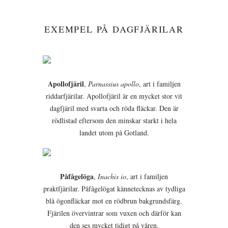
EXEMPEL PÅ DAGFJÄRILAR
Apollofjäril
,
Parnassius apollo
, art i familjen
riddarfjärilar. Apollofjäril är en mycket stor vit
dagfjäril med svarta och röda fläckar. Den är
rödlistad eftersom den minskar starkt i hela
landet utom på Gotland.
Påfågelöga
,
Inachis io
, art i familjen
praktfjärilar. Påfågelögat kännetecknas av tydliga
blå ögonfläckar mot en rödbrun bakgrundsfärg.
Fjärilen övervintrar som vuxen och därför kan
den ses mycket tidigt på våren.