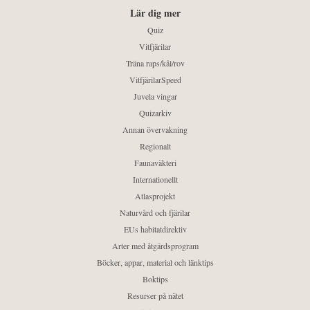
Lär dig mer
Quiz
Vitfjärilar
Träna raps/kål/rov
VitfjärilarSpeed
Juvela vingar
Quizarkiv
Annan övervakning
Regionalt
Faunaväkteri
Internationellt
Atlasprojekt
Naturvård och fjärilar
EUs habitatdirektiv
Arter med åtgärdsprogram
Böcker, appar, material och länktips
Boktips
Resurser på nätet