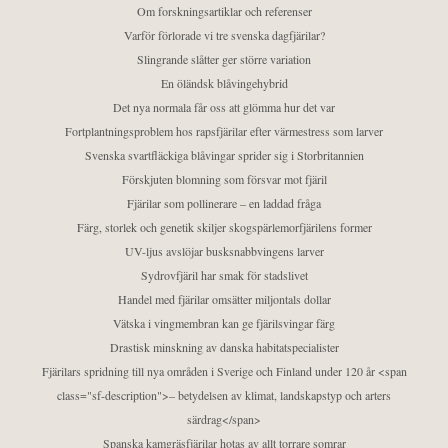
Om forskningsartiklar och referenser
Varför förlorade vi tre svenska dagfjärilar?
Slingrande slåtter ger större variation
En öländsk blåvingehybrid
Det nya normala får oss att glömma hur det var
Fortplantningsproblem hos rapsfjärilar efter värmestress som larver
Svenska svartfläckiga blåvingar sprider sig i Storbritannien
Förskjuten blomning som försvar mot fjäril
Fjärilar som pollinerare – en laddad fråga
Färg, storlek och genetik skiljer skogspärlemorfjärilens former
UV-ljus avslöjar busksnabbvingens larver
Sydrovfjäril har smak för stadslivet
Handel med fjärilar omsätter miljontals dollar
Vätska i vingmembran kan ge fjärilsvingar färg
Drastisk minskning av danska habitatspecialister
Fjärilars spridning till nya områden i Sverige och Finland under 120 år <span
class="sf-description">– betydelsen av klimat, landskapstyp och arters
särdrag</span>
Spanska kamgräsfjärilar hotas av allt torrare somrar