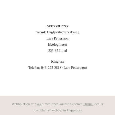
Skriv ett brev
Svensk Dagfjärilsövervakning
Lars Pettersson
Ekologihuset
223 62 Lund
Ring oss
Telefon: 046-222 3818 (Lars Pettersson)
Webbplatsen är byggd med open-source systemet
Drupal
och är
utvecklad av webbyrån
Happiness
.