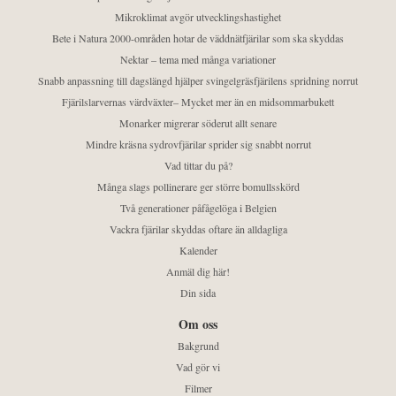
Mikroklimat avgör utvecklingshastighet
Bete i Natura 2000-områden hotar de väddnätfjärilar som ska skyddas
Nektar – tema med många variationer
Snabb anpassning till dagslängd hjälper svingelgräsfjärilens spridning norrut
Fjärilslarvernas värdväxter– Mycket mer än en midsommarbukett
Monarker migrerar söderut allt senare
Mindre kräsna sydrovfjärilar sprider sig snabbt norrut
Vad tittar du på?
Många slags pollinerare ger större bomullsskörd
Två generationer påfågelöga i Belgien
Vackra fjärilar skyddas oftare än alldagliga
Kalender
Anmäl dig här!
Din sida
Om oss
Bakgrund
Vad gör vi
Filmer