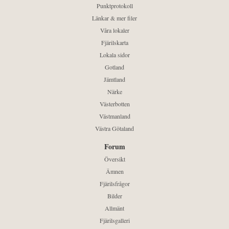
Punktprotokoll
Länkar & mer filer
Våra lokaler
Fjärilskarta
Lokala sidor
Gotland
Jämtland
Närke
Västerbotten
Västmanland
Västra Götaland
Forum
Översikt
Ämnen
Fjärilsfrågor
Bilder
Allmänt
Fjärilsgalleri