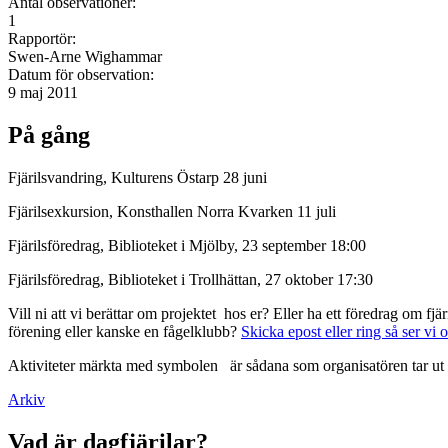
Antal observationer:
1
Rapportör:
Swen-Arne Wighammar
Datum för observation:
9 maj 2011
På gång
Fjärilsvandring, Kulturens Östarp 28 juni
Fjärilsexkursion, Konsthallen Norra Kvarken 11 juli
Fjärilsföredrag, Biblioteket i Mjölby, 23 september 18:00
Fjärilsföredrag, Biblioteket i Trollhättan, 27 oktober 17:30
Vill ni att vi berättar om projektet hos er? Eller ha ett föredrag om f
förening eller kanske en fågelklubb?
Skicka epost eller ring så ser vi 
Aktiviteter märkta med symbolen
är sådana som organisatören tar ut 
Arkiv
Vad är dagfjärilar?