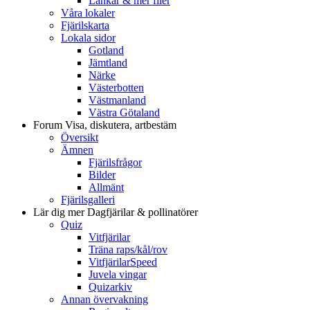
Länkar & mer filer
Våra lokaler
Fjärilskarta
Lokala sidor
Gotland
Jämtland
Närke
Västerbotten
Västmanland
Västra Götaland
Forum
Visa, diskutera, artbestäm
Översikt
Ämnen
Fjärilsfrågor
Bilder
Allmänt
Fjärilsgalleri
Lär dig mer
Dagfjärilar & pollinatörer
Quiz
Vitfjärilar
Träna raps/kål/rov
VitfjärilarSpeed
Juvela vingar
Quizarkiv
Annan övervakning