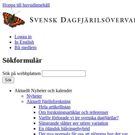
Hoppa till huvudinnehåll
Logga in
In English
Bli medlem
Sökformulär
Sök på webbplatsen
Aktuellt
Nyheter och kalender
Nyheter
Aktuell fjärilsforskning
Hela artikellistan
Om forskningsartiklar och referenser
Varför förlorade vi tre svenska dagfjärilar?
Slingrande slåtter ger större variation
En öländsk blåvingehybrid
Det nya normala får oss att glömma hur det var