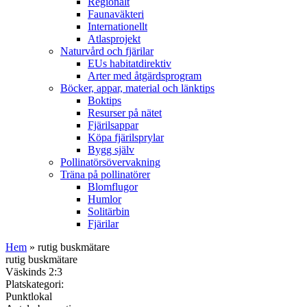
Regionalt
Faunaväkteri
Internationellt
Atlasprojekt
Naturvård och fjärilar
EUs habitatdirektiv
Arter med åtgärdsprogram
Böcker, appar, material och länktips
Boktips
Resurser på nätet
Fjärilsappar
Köpa fjärilsprylar
Bygg själv
Pollinatörsövervakning
Träna på pollinatörer
Blomflugor
Humlor
Solitärbin
Fjärilar
Hem
» rutig buskmätare
rutig buskmätare
Väskinds 2:3
Platskategori:
Punktlokal