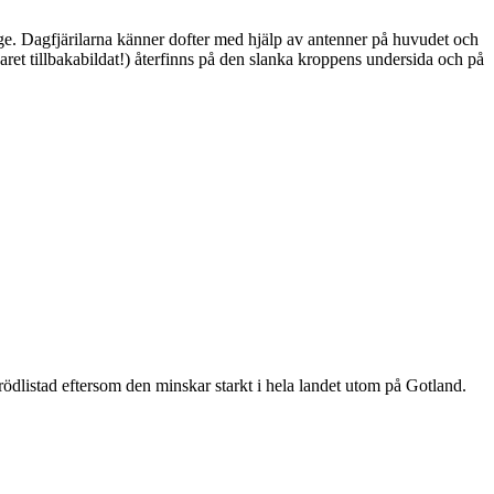
ge. Dagfjärilarna känner dofter med hjälp av antenner på huvudet och
ret tillbakabildat!) återfinns på den slanka kroppens undersida och på
är rödlistad eftersom den minskar starkt i hela landet utom på Gotland.