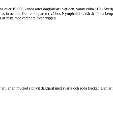
nns över
19 000
kända arter dagfjärilar i världen, varav cirka
110
i Sveri
as in och ut. De tre benparen (två hos Nymphalidae, där är första benpa
ar är resta mot varandra över ryggen.
lofjäril är en mycket stor vit dagfjäril med svarta och röda fläckar. Den 