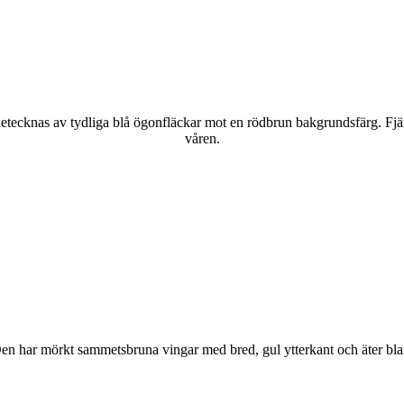
kännetecknas av tydliga blå ögonfläckar mot en rödbrun bakgrundsfärg. Fj
våren.
r. Den har mörkt sammetsbruna vingar med bred, gul ytterkant och äter bla