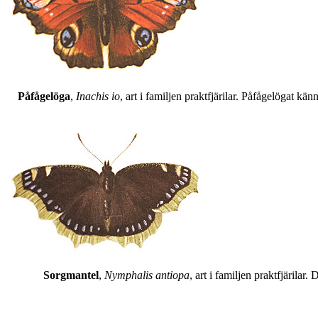
Påfågelöga
,
Inachis io
, art i familjen praktfjärilar. Påfågelögat 
Sorgmantel
,
Nymphalis antiopa
, art i familjen praktfjärila