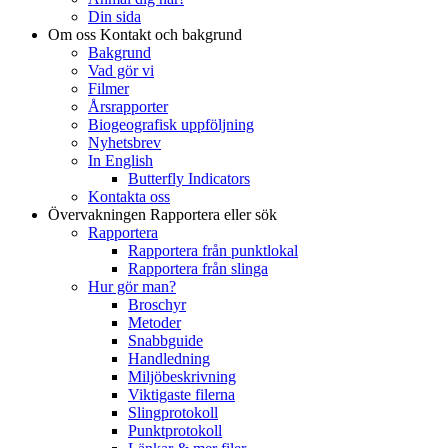
Din sida
Om oss
Kontakt och bakgrund
Bakgrund
Vad gör vi
Filmer
Årsrapporter
Biogeografisk uppföljning
Nyhetsbrev
In English
Butterfly Indicators
Kontakta oss
Övervakningen
Rapportera eller sök
Rapportera
Rapportera från punktlokal
Rapportera från slinga
Hur gör man?
Broschyr
Metoder
Snabbguide
Handledning
Miljöbeskrivning
Viktigaste filerna
Slingprotokoll
Punktprotokoll