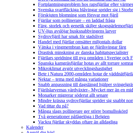
Fortplantningsproblem hos rapsfjärilar efter värmes
Svenska svartfläckiga blåvingar sprider sig i Storb
Förskjuten blomning som försvar mot fjäril
Fjärilar som pollinerare – en laddad fråga
Färg, storlek och genetik skiljer skogspärlemorfjär
UV-ljus avslöjar busksnabbvingens larver
Sydrovfjäril har smak för stadslivet
Handel med fjärilar omsätter miljontals dollar
Vätska i vingmembran kan ge fjärilsvingar färg
Drastisk minskning av danska habitatspecialister
Fjärilars spridning till nya områden i Sverige och
Spanska kamgräsfjärilar hotas av allt torrare somra
Mikroklimat avgör utvecklingshastighet
Bete i Natura 2000-områden hotar de väddnätfjäri
Nektar – tema med många variationer
Snabb anpassning till dagslängd hjälper svingelgräs
Fjärilslarvernas värdväxter– Mycket mer än en m
Monarker migrerar söderut allt senare
Mindre kräsna sydrovfjärilar sprider sig snabbt nor
Vad tittar du på?
Många slags pollinerare ger större bomullsskörd
Två generationer påfågelöga i Belgien
Vackra fjärilar skyddas oftare än alldagliga
Kalender
Anmäl dig här!