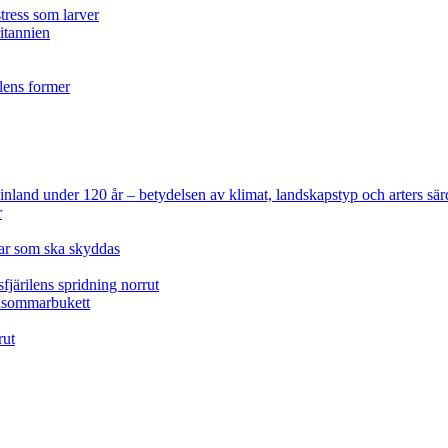
tress som larver
ritannien
ilens former
 Finland under 120 år
– betydelsen av klimat, landskapstyp och arters sär
r
lar som ska skyddas
fjärilens spridning norrut
idsommarbukett
rut