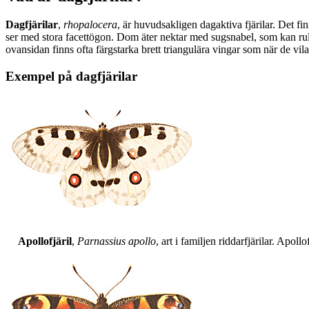
Dagfjärilar
,
rhopalocera
, är huvudsakligen dagaktiva fjärilar. Det fi
ser med stora facettögon. Dom äter nektar med sugsnabel, som kan rull
ovansidan finns ofta färgstarka brett triangulära vingar som när de vil
Exempel på dagfjärilar
Apollofjäril
,
Parnassius apollo
, art i familjen riddarfjärilar. Apol