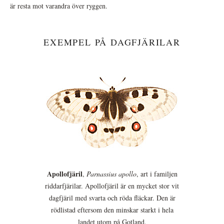
är resta mot varandra över ryggen.
EXEMPEL PÅ DAGFJÄRILAR
Apollofjäril
,
Parnassius apollo
, art i familjen
riddarfjärilar. Apollofjäril är en mycket stor vit
dagfjäril med svarta och röda fläckar. Den är
rödlistad eftersom den minskar starkt i hela
landet utom på Gotland.