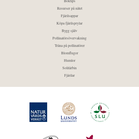
Boktips
Resurser på nätet
Fjärilsappar
Köpa fjärilsprylar
Bygg själv
Pollinatörsövervakning
Träna på pollinatörer
Blomflugor
Humlor
Solitärbin
Fjärilar