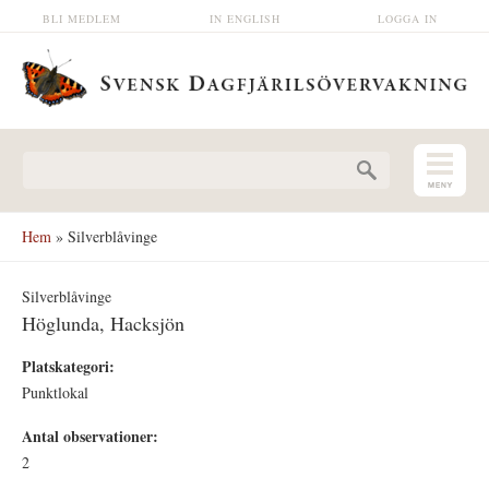
Hoppa till huvudinnehåll
BLI MEDLEM
IN ENGLISH
LOGGA IN
Sökformulär
Hem
» Silverblåvinge
Silverblåvinge
Höglunda, Hacksjön
Platskategori:
Punktlokal
Antal observationer:
2