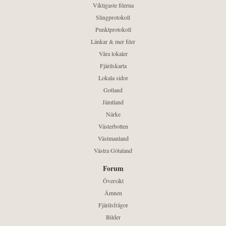
Viktigaste filerna
Slingprotokoll
Punktprotokoll
Länkar & mer filer
Våra lokaler
Fjärilskarta
Lokala sidor
Gotland
Jämtland
Närke
Västerbotten
Västmanland
Västra Götaland
Forum
Översikt
Ämnen
Fjärilsfrågor
Bilder