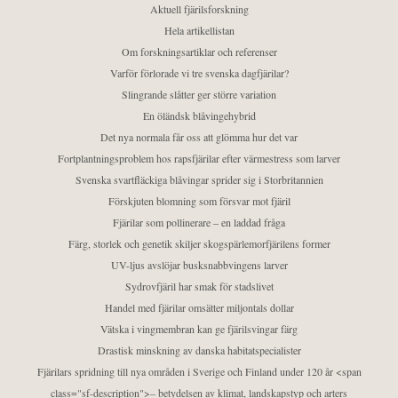
Aktuell fjärilsforskning
Hela artikellistan
Om forskningsartiklar och referenser
Varför förlorade vi tre svenska dagfjärilar?
Slingrande slåtter ger större variation
En öländsk blåvingehybrid
Det nya normala får oss att glömma hur det var
Fortplantningsproblem hos rapsfjärilar efter värmestress som larver
Svenska svartfläckiga blåvingar sprider sig i Storbritannien
Förskjuten blomning som försvar mot fjäril
Fjärilar som pollinerare – en laddad fråga
Färg, storlek och genetik skiljer skogspärlemorfjärilens former
UV-ljus avslöjar busksnabbvingens larver
Sydrovfjäril har smak för stadslivet
Handel med fjärilar omsätter miljontals dollar
Vätska i vingmembran kan ge fjärilsvingar färg
Drastisk minskning av danska habitatspecialister
Fjärilars spridning till nya områden i Sverige och Finland under 120 år <span
class="sf-description">– betydelsen av klimat, landskapstyp och arters