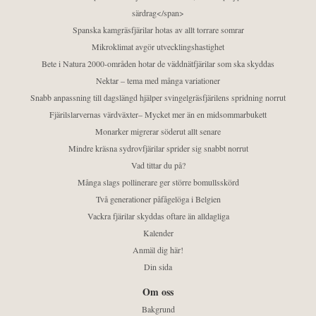
särdrag</span>
Spanska kamgräsfjärilar hotas av allt torrare somrar
Mikroklimat avgör utvecklingshastighet
Bete i Natura 2000-områden hotar de väddnätfjärilar som ska skyddas
Nektar – tema med många variationer
Snabb anpassning till dagslängd hjälper svingelgräsfjärilens spridning norrut
Fjärilslarvernas värdväxter– Mycket mer än en midsommarbukett
Monarker migrerar söderut allt senare
Mindre kräsna sydrovfjärilar sprider sig snabbt norrut
Vad tittar du på?
Många slags pollinerare ger större bomullsskörd
Två generationer påfågelöga i Belgien
Vackra fjärilar skyddas oftare än alldagliga
Kalender
Anmäl dig här!
Din sida
Om oss
Bakgrund