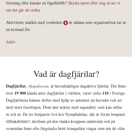
förening eller kanske en fågelklubb?
Skicka epost eller ring så ser vi
om det går att ordna.
Aktiviteter märkta med symbolen
är sådana som organisatören tar ut
en kostnad för.
Arkiv
Vad är dagfjärilar?
Dagfjärilar
,
rhopalocera
, är huvudsakligen dagaktiva fjärilar. Det finns
19 000
110
över
kända arter dagfjärilar i världen, varav cirka
i Sverige.
Dagfjärilarna känner dofter med hjälp av antenner på huvudet och ser
med stora facettögon. Dom äter nektar med sugsnabel, som kan rullas
in och ut. De tre benparen (två hos Nymphalidae, där är första benparet
tillbakabildat!) återfinns på den slanka kroppens undersida och på
ovansidan finns ofta färgstarka brett triangulära vingar som när de vilar