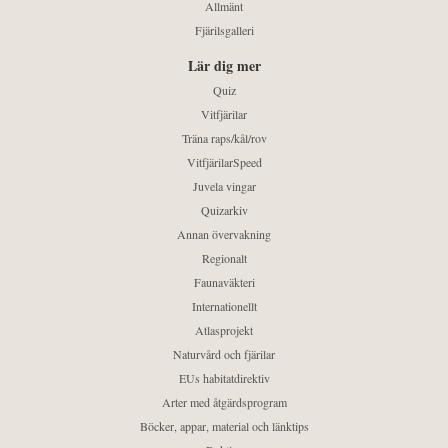
Allmänt
Fjärilsgalleri
Lär dig mer
Quiz
Vitfjärilar
Träna raps/kål/rov
VitfjärilarSpeed
Juvela vingar
Quizarkiv
Annan övervakning
Regionalt
Faunaväkteri
Internationellt
Atlasprojekt
Naturvård och fjärilar
EUs habitatdirektiv
Arter med åtgärdsprogram
Böcker, appar, material och länktips