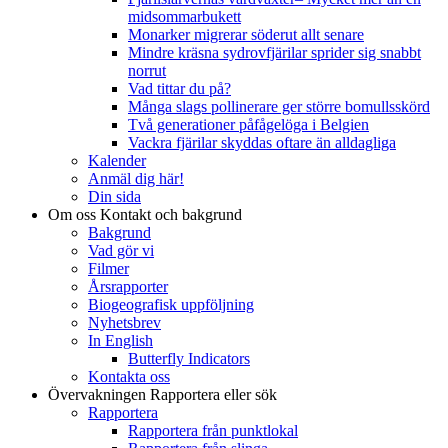
midsommarbukett
Monarker migrerar söderut allt senare
Mindre kräsna sydrovfjärilar sprider sig snabbt
norrut
Vad tittar du på?
Många slags pollinerare ger större bomullsskörd
Två generationer påfågelöga i Belgien
Vackra fjärilar skyddas oftare än alldagliga
Kalender
Anmäl dig här!
Din sida
Om oss
Kontakt och bakgrund
Bakgrund
Vad gör vi
Filmer
Årsrapporter
Biogeografisk uppföljning
Nyhetsbrev
In English
Butterfly Indicators
Kontakta oss
Övervakningen
Rapportera eller sök
Rapportera
Rapportera från punktlokal