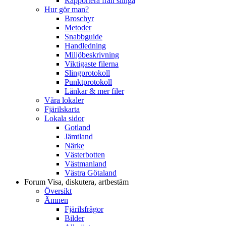
Rapportera från slinga
Hur gör man?
Broschyr
Metoder
Snabbguide
Handledning
Miljöbeskrivning
Viktigaste filerna
Slingprotokoll
Punktprotokoll
Länkar & mer filer
Våra lokaler
Fjärilskarta
Lokala sidor
Gotland
Jämtland
Närke
Västerbotten
Västmanland
Västra Götaland
Forum
Visa, diskutera, artbestäm
Översikt
Ämnen
Fjärilsfrågor
Bilder