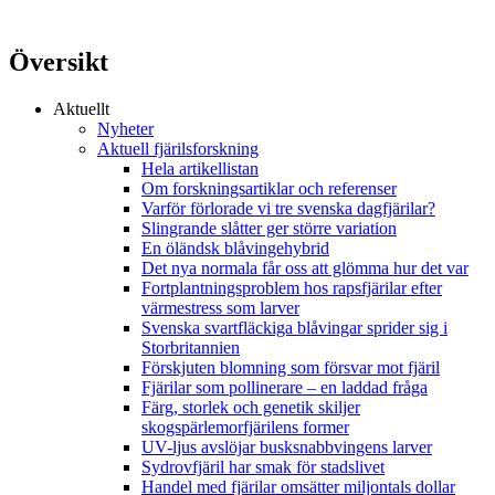
Översikt
Aktuellt
Nyheter
Aktuell fjärilsforskning
Hela artikellistan
Om forskningsartiklar och referenser
Varför förlorade vi tre svenska dagfjärilar?
Slingrande slåtter ger större variation
En öländsk blåvingehybrid
Det nya normala får oss att glömma hur det var
Fortplantningsproblem hos rapsfjärilar efter
värmestress som larver
Svenska svartfläckiga blåvingar sprider sig i
Storbritannien
Förskjuten blomning som försvar mot fjäril
Fjärilar som pollinerare – en laddad fråga
Färg, storlek och genetik skiljer
skogspärlemorfjärilens former
UV-ljus avslöjar busksnabbvingens larver
Sydrovfjäril har smak för stadslivet
Handel med fjärilar omsätter miljontals dollar