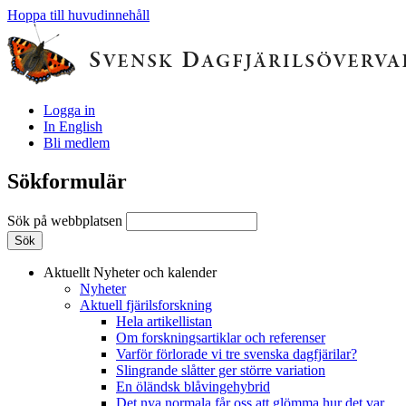
Hoppa till huvudinnehåll
Logga in
In English
Bli medlem
Sökformulär
Sök på webbplatsen
Aktuellt
Nyheter och kalender
Nyheter
Aktuell fjärilsforskning
Hela artikellistan
Om forskningsartiklar och referenser
Varför förlorade vi tre svenska dagfjärilar?
Slingrande slåtter ger större variation
En öländsk blåvingehybrid
Det nya normala får oss att glömma hur det var