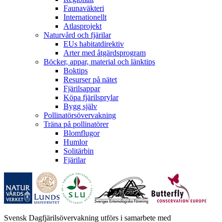
Faunaväkteri
Internationellt
Atlasprojekt
Naturvård och fjärilar
EUs habitatdirektiv
Arter med åtgärdsprogram
Böcker, appar, material och länktips
Boktips
Resurser på nätet
Fjärilsappar
Köpa fjärilsprylar
Bygg själv
Pollinatörsövervakning
Träna på pollinatörer
Blomflugor
Humlor
Solitärbin
Fjärilar
Svensk Dagfjärilsövervakning utförs i samarbete med