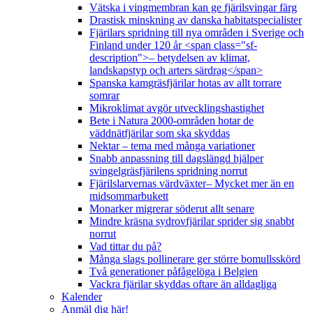
Vätska i vingmembran kan ge fjärilsvingar färg
Drastisk minskning av danska habitatspecialister
Fjärilars spridning till nya områden i Sverige och
Finland under 120 år <span class="sf-
description">– betydelsen av klimat,
landskapstyp och arters särdrag</span>
Spanska kamgräsfjärilar hotas av allt torrare
somrar
Mikroklimat avgör utvecklingshastighet
Bete i Natura 2000-områden hotar de
väddnätfjärilar som ska skyddas
Nektar – tema med många variationer
Snabb anpassning till dagslängd hjälper
svingelgräsfjärilens spridning norrut
Fjärilslarvernas värdväxter– Mycket mer än en
midsommarbukett
Monarker migrerar söderut allt senare
Mindre kräsna sydrovfjärilar sprider sig snabbt
norrut
Vad tittar du på?
Många slags pollinerare ger större bomullsskörd
Två generationer påfågelöga i Belgien
Vackra fjärilar skyddas oftare än alldagliga
Kalender
Anmäl dig här!