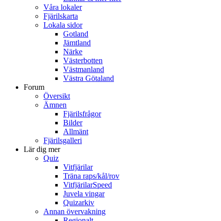
Våra lokaler
Fjärilskarta
Lokala sidor
Gotland
Jämtland
Närke
Västerbotten
Västmanland
Västra Götaland
Forum
Översikt
Ämnen
Fjärilsfrågor
Bilder
Allmänt
Fjärilsgalleri
Lär dig mer
Quiz
Vitfjärilar
Träna raps/kål/rov
VitfjärilarSpeed
Juvela vingar
Quizarkiv
Annan övervakning
Regionalt