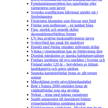
Fortplantningsproblem hos rapsfjärilar efter
värmestress som larver
Svenska svartfläckiga blåvingar sprider sig i
Storbritannien
Förskjuten blomning som försvar mot fjäril
Fjärilar som pollinerare – en laddad fråga
Färg, storlek och genetik skiljer
skogspärlemorfjärilens former
UV-ljus avslöjar busksnabbvingens larver
Sydrovfjäril har smak för stadslivet
Handel med fjärilar omsätter miljontals dollar
Vätska i vingmembran kan ge fjärilsvingar färg
Drastisk minskning av danska habitatspecialister
Fjärilars spridning till nya områden i Sverige och
Finland under 120 år
– betydelsen av klimat,
landskapstyp och arters särdrag
Spanska kamgräsfjärilar hotas av allt torrare
somrar
Mikroklimat avgör utvecklingshastighet
Bete i Natura 2000-områden hotar de
väddnätfjärilar som ska skyddas
Nektar – tema med många variationer
Snabb anpassning till dagslängd hjälper
svingelgräsfjärilens spridning norrut
Fjärilslarvernas värdväxter– Mycket mer än en