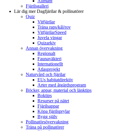
Allmänt
Fjärilsgalleri
Lär dig mer
Dagfjärilar & pollinatörer
Quiz
Vitfjärilar
Träna raps/kål/rov
VitfjärilarSpeed
Juvela vingar
Quizarkiv
Annan övervakning
Regionalt
Faunaväkteri
Internationellt
Atlasprojekt
Naturvård och fjärilar
EUs habitatdirektiv
Arter med åtgärdsprogram
Böcker, appar, material och länktips
Boktips
Resurser på nätet
Fjärilsappar
Köpa fjärilsprylar
Bygg själv
Pollinatörsövervakning
Träna på pollinatörer