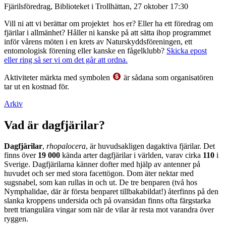
Fjärilsföredrag, Biblioteket i Trollhättan, 27 oktober 17:30
Vill ni att vi berättar om projektet hos er? Eller ha ett föredrag om
fjärilar i allmänhet? Håller ni kanske på att sätta ihop programmet
inför vårens möten i en krets av Naturskyddsföreningen, ett
entomologisk förening eller kanske en fågelklubb?
Skicka epost
eller ring så ser vi om det går att ordna.
Aktiviteter märkta med symbolen
är sådana som organisatören
tar ut en kostnad för.
Arkiv
Vad är dagfjärilar?
Dagfjärilar
,
rhopalocera
, är huvudsakligen dagaktiva fjärilar. Det
finns över
19 000
kända arter dagfjärilar i världen, varav cirka
110
i
Sverige. Dagfjärilarna känner dofter med hjälp av antenner på
huvudet och ser med stora facettögon. Dom äter nektar med
sugsnabel, som kan rullas in och ut. De tre benparen (två hos
Nymphalidae, där är första benparet tillbakabildat!) återfinns på den
slanka kroppens undersida och på ovansidan finns ofta färgstarka
brett triangulära vingar som när de vilar är resta mot varandra över
ryggen.