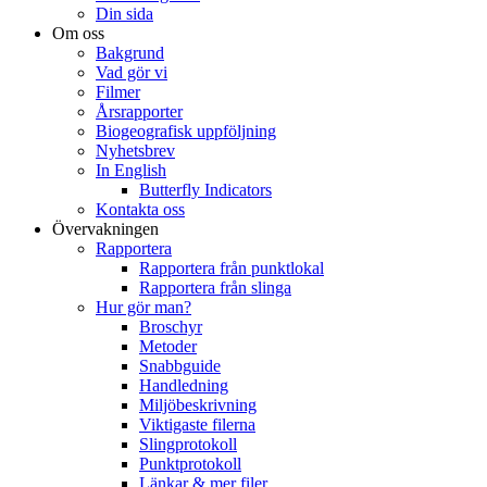
Din sida
Om oss
Bakgrund
Vad gör vi
Filmer
Årsrapporter
Biogeografisk uppföljning
Nyhetsbrev
In English
Butterfly Indicators
Kontakta oss
Övervakningen
Rapportera
Rapportera från punktlokal
Rapportera från slinga
Hur gör man?
Broschyr
Metoder
Snabbguide
Handledning
Miljöbeskrivning
Viktigaste filerna
Slingprotokoll
Punktprotokoll
Länkar & mer filer