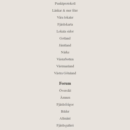
Punktprotokoll
Länkar & mer filer
Våra lokaler
Fjärilskarta
Lokala sidor
Gotland
Jämtland
Närke
Västerbotten
Västmanland
Västra Götaland
Forum
Översikt
Ämnen
Fjärilsfrågor
Bilder
Allmänt
Fjärilsgalleri