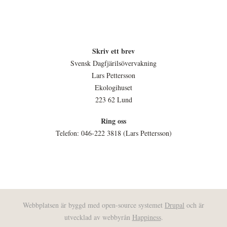
Skriv ett brev
Svensk Dagfjärilsövervakning
Lars Pettersson
Ekologihuset
223 62 Lund
Ring oss
Telefon: 046-222 3818 (Lars Pettersson)
Webbplatsen är byggd med open-source systemet
Drupal
och är
utvecklad av webbyrån
Happiness
.