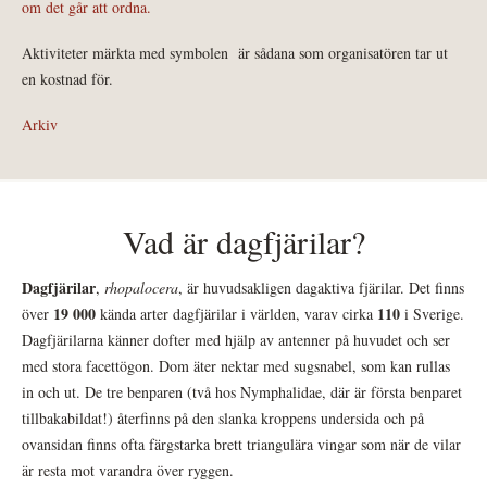
om det går att ordna.
Aktiviteter märkta med symbolen
är sådana som organisatören tar ut
en kostnad för.
Arkiv
Vad är dagfjärilar?
Dagfjärilar
,
rhopalocera
, är huvudsakligen dagaktiva fjärilar. Det finns
19 000
110
över
kända arter dagfjärilar i världen, varav cirka
i Sverige.
Dagfjärilarna känner dofter med hjälp av antenner på huvudet och ser
med stora facettögon. Dom äter nektar med sugsnabel, som kan rullas
in och ut. De tre benparen (två hos Nymphalidae, där är första benparet
tillbakabildat!) återfinns på den slanka kroppens undersida och på
ovansidan finns ofta färgstarka brett triangulära vingar som när de vilar
är resta mot varandra över ryggen.