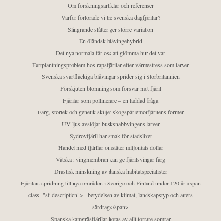
Om forskningsartiklar och referenser
Varför förlorade vi tre svenska dagfjärilar?
Slingrande slåtter ger större variation
En öländsk blåvingehybrid
Det nya normala får oss att glömma hur det var
Fortplantningsproblem hos rapsfjärilar efter värmestress som larver
Svenska svartfläckiga blåvingar sprider sig i Storbritannien
Förskjuten blomning som försvar mot fjäril
Fjärilar som pollinerare – en laddad fråga
Färg, storlek och genetik skiljer skogspärlemorfjärilens former
UV-ljus avslöjar busksnabbvingens larver
Sydrovfjäril har smak för stadslivet
Handel med fjärilar omsätter miljontals dollar
Vätska i vingmembran kan ge fjärilsvingar färg
Drastisk minskning av danska habitatspecialister
Fjärilars spridning till nya områden i Sverige och Finland under 120 år <span
class="sf-description">– betydelsen av klimat, landskapstyp och arters
särdrag</span>
Spanska kamgräsfjärilar hotas av allt torrare somrar