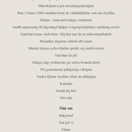
Mikroklimat avgör utvecklingshastighet
Bete i Natura 2000-områden hotar de väddnätfjärilar som ska skyddas
Nektar – tema med många variationer
Snabb anpassning till dagslängd hjälper svingelgräsfjärilens spridning norrut
Fjärilslarvernas värdväxter– Mycket mer än en midsommarbukett
Monarker migrerar söderut allt senare
Mindre kräsna sydrovfjärilar sprider sig snabbt norrut
Vad tittar du på?
Många slags pollinerare ger större bomullsskörd
Två generationer påfågelöga i Belgien
Vackra fjärilar skyddas oftare än alldagliga
Kalender
Anmäl dig här!
Din sida
Om oss
Bakgrund
Vad gör vi
Filmer