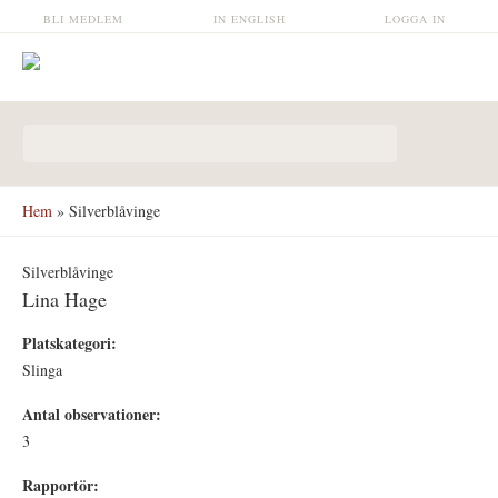
Hoppa till huvudinnehåll
BLI MEDLEM
IN ENGLISH
LOGGA IN
Sökformulär
Hem
» Silverblåvinge
Silverblåvinge
Lina Hage
Platskategori:
Slinga
Antal observationer:
3
Rapportör: