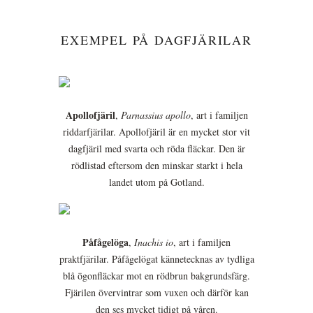
EXEMPEL PÅ DAGFJÄRILAR
Apollofjäril
,
Parnassius apollo
, art i familjen
riddarfjärilar. Apollofjäril är en mycket stor vit
dagfjäril med svarta och röda fläckar. Den är
rödlistad eftersom den minskar starkt i hela
landet utom på Gotland.
Påfågelöga
,
Inachis io
, art i familjen
praktfjärilar. Påfågelögat kännetecknas av tydliga
blå ögonfläckar mot en rödbrun bakgrundsfärg.
Fjärilen övervintrar som vuxen och därför kan
den ses mycket tidigt på våren.