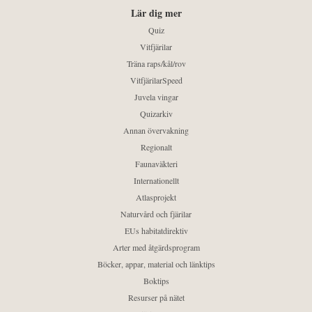
Lär dig mer
Quiz
Vitfjärilar
Träna raps/kål/rov
VitfjärilarSpeed
Juvela vingar
Quizarkiv
Annan övervakning
Regionalt
Faunaväkteri
Internationellt
Atlasprojekt
Naturvård och fjärilar
EUs habitatdirektiv
Arter med åtgärdsprogram
Böcker, appar, material och länktips
Boktips
Resurser på nätet