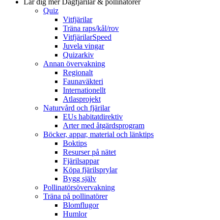
Lär dig mer
Dagfjärilar & pollinatörer
Quiz
Vitfjärilar
Träna raps/kål/rov
VitfjärilarSpeed
Juvela vingar
Quizarkiv
Annan övervakning
Regionalt
Faunaväkteri
Internationellt
Atlasprojekt
Naturvård och fjärilar
EUs habitatdirektiv
Arter med åtgärdsprogram
Böcker, appar, material och länktips
Boktips
Resurser på nätet
Fjärilsappar
Köpa fjärilsprylar
Bygg själv
Pollinatörsövervakning
Träna på pollinatörer
Blomflugor
Humlor