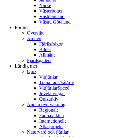
Närke
Västerbotten
Västmanland
Västra Götaland
Forum
Översikt
Ämnen
Fjärilsfrågor
Bilder
Allmänt
Fjärilsgalleri
Lär dig mer
Quiz
Vitfjärilar
Träna raps/kål/rov
VitfjärilarSpeed
Juvela vingar
Quizarkiv
Annan övervakning
Regionalt
Faunaväkteri
Internationellt
Atlasprojekt
Naturvård och fjärilar