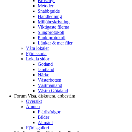
Broschyr
Metoder
Snabbguide
Handledning
Miljöbeskrivning
Viktigaste filerna
Slingprotokoll
Punktprotokoll
Länkar & mer filer
Våra lokaler
Fjärilskarta
Lokala sidor
Gotland
Jämtland
Närke
Västerbotten
Västmanland
Västra Götaland
Forum
Visa, diskutera, artbestäm
Översikt
Ämnen
Fjärilsfrågor
Bilder
Allmänt
Fjärilsgalleri