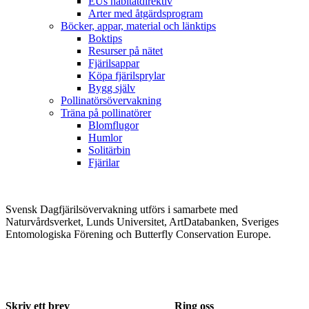
EUs habitatdirektiv
Arter med åtgärdsprogram
Böcker, appar, material och länktips
Boktips
Resurser på nätet
Fjärilsappar
Köpa fjärilsprylar
Bygg själv
Pollinatörsövervakning
Träna på pollinatörer
Blomflugor
Humlor
Solitärbin
Fjärilar
Svensk Dagfjärilsövervakning utförs i samarbete med
Naturvårdsverket, Lunds Universitet, ArtDatabanken, Sveriges
Entomologiska Förening och Butterfly Conservation Europe.
Skriv ett brev
Ring oss