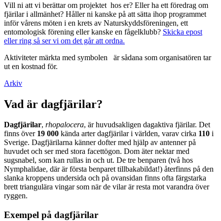
Vill ni att vi berättar om projektet hos er? Eller ha ett föredrag om
fjärilar i allmänhet? Håller ni kanske på att sätta ihop programmet
inför vårens möten i en krets av Naturskyddsföreningen, ett
entomologisk förening eller kanske en fågelklubb?
Skicka epost
eller ring så ser vi om det går att ordna.
Aktiviteter märkta med symbolen
är sådana som organisatören tar
ut en kostnad för.
Arkiv
Vad är dagfjärilar?
Dagfjärilar
,
rhopalocera
, är huvudsakligen dagaktiva fjärilar. Det
finns över
19 000
kända arter dagfjärilar i världen, varav cirka
110
i
Sverige. Dagfjärilarna känner dofter med hjälp av antenner på
huvudet och ser med stora facettögon. Dom äter nektar med
sugsnabel, som kan rullas in och ut. De tre benparen (två hos
Nymphalidae, där är första benparet tillbakabildat!) återfinns på den
slanka kroppens undersida och på ovansidan finns ofta färgstarka
brett triangulära vingar som när de vilar är resta mot varandra över
ryggen.
Exempel på dagfjärilar