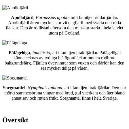
Apollofjäril
,
Parnassius apollo
, art i familjen riddarfjärilar.
Apollofjäril är en mycket stor vit dagfjäril med svarta och röda
fläckar. Den är rödlistad eftersom den minskar starkt i hela landet
utom på Gotland.
Påfågelöga
,
Inachis io
, art i familjen praktfjärilar. Påfågelögat
kännetecknas av tydliga blå ögonfläckar mot en rödbrun
bakgrundsfärg. Fjärilen övervintrar som vuxen och därför kan den
ses mycket tidigt på våren.
Sorgmantel
,
Nymphalis antiopa
, art i familjen praktfjärilar. Den har
mörkt sammetsbruna vingar med bred, gul ytterkant och äter bland
annat sav och rutten frukt. Sorgmantel finns i hela Sverige.
Översikt