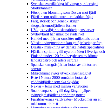
Svenska svartfläckiga blåvingar sprider sig i
Storbritannien
Förskjuten blomning som försvar mot fjäril
Fjärilar som pollinerare – en laddad fråga
Färg, storlek och genetik skiljer
skogspärlemorfjärilens former
UV-ljus avslöjar busksnabbvingens larver
Sydrovfjäril har smak för stadslivet
Handel med fjärilar omsätter miljontals dollar
Vätska i vingmembran kan ge fjärilsvingar färg
Drastisk minskning av danska habitatspecialister
Fjärilars spridning till nya områden i Sverige och
Finland under 120 år
– betydelsen av klimat,
landskapstyp och arters särdrag
Spanska kamgräsfjärilar hotas av allt torrare
somrar
Mikroklimat avgör utvecklingshastighet
Bete i Natura 2000-områden hotar de
väddnätfjärilar som ska skyddas
Nektar – tema med många variationer
Snabb anpassning till dagslängd hjälper
svingelgräsfjärilens spridning norrut
Fjärilslarvernas värdväxter– Mycket mer än en
midsommarbukett
Monarker migrerar söderut allt senare