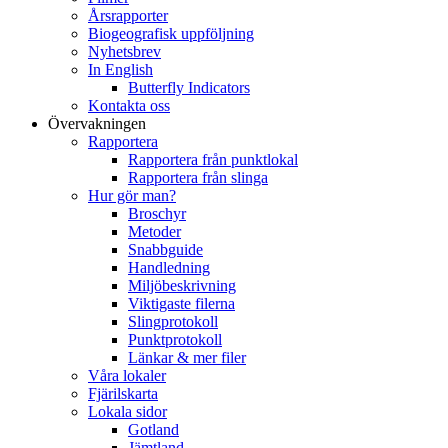
Årsrapporter
Biogeografisk uppföljning
Nyhetsbrev
In English
Butterfly Indicators
Kontakta oss
Övervakningen
Rapportera
Rapportera från punktlokal
Rapportera från slinga
Hur gör man?
Broschyr
Metoder
Snabbguide
Handledning
Miljöbeskrivning
Viktigaste filerna
Slingprotokoll
Punktprotokoll
Länkar & mer filer
Våra lokaler
Fjärilskarta
Lokala sidor
Gotland
Jämtland