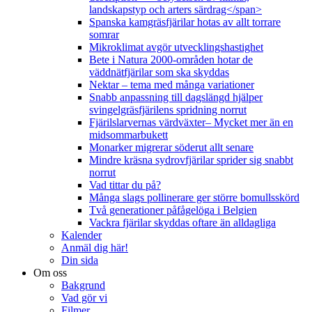
landskapstyp och arters särdrag</span>
Spanska kamgräsfjärilar hotas av allt torrare
somrar
Mikroklimat avgör utvecklingshastighet
Bete i Natura 2000-områden hotar de
väddnätfjärilar som ska skyddas
Nektar – tema med många variationer
Snabb anpassning till dagslängd hjälper
svingelgräsfjärilens spridning norrut
Fjärilslarvernas värdväxter– Mycket mer än en
midsommarbukett
Monarker migrerar söderut allt senare
Mindre kräsna sydrovfjärilar sprider sig snabbt
norrut
Vad tittar du på?
Många slags pollinerare ger större bomullsskörd
Två generationer påfågelöga i Belgien
Vackra fjärilar skyddas oftare än alldagliga
Kalender
Anmäl dig här!
Din sida
Om oss
Bakgrund
Vad gör vi
Filmer