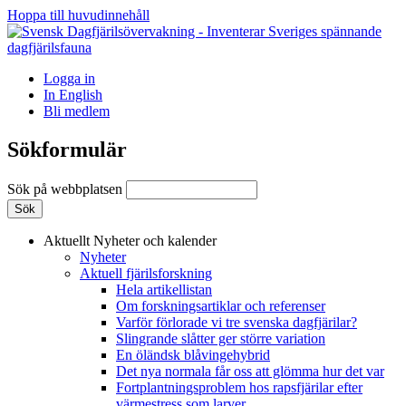
Hoppa till huvudinnehåll
Logga in
In English
Bli medlem
Sökformulär
Sök på webbplatsen
Aktuellt
Nyheter och kalender
Nyheter
Aktuell fjärilsforskning
Hela artikellistan
Om forskningsartiklar och referenser
Varför förlorade vi tre svenska dagfjärilar?
Slingrande slåtter ger större variation
En öländsk blåvingehybrid
Det nya normala får oss att glömma hur det var
Fortplantningsproblem hos rapsfjärilar efter
värmestress som larver