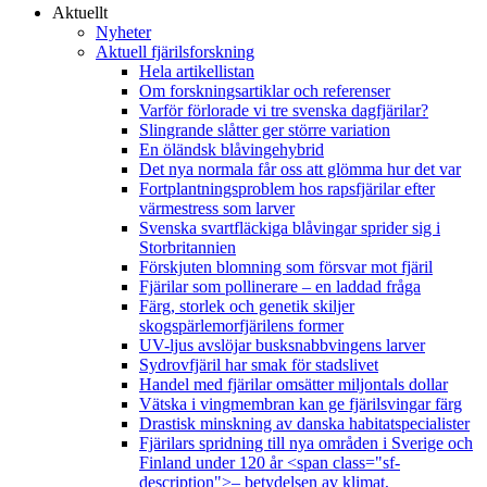
Aktuellt
Nyheter
Aktuell fjärilsforskning
Hela artikellistan
Om forskningsartiklar och referenser
Varför förlorade vi tre svenska dagfjärilar?
Slingrande slåtter ger större variation
En öländsk blåvingehybrid
Det nya normala får oss att glömma hur det var
Fortplantningsproblem hos rapsfjärilar efter
värmestress som larver
Svenska svartfläckiga blåvingar sprider sig i
Storbritannien
Förskjuten blomning som försvar mot fjäril
Fjärilar som pollinerare – en laddad fråga
Färg, storlek och genetik skiljer
skogspärlemorfjärilens former
UV-ljus avslöjar busksnabbvingens larver
Sydrovfjäril har smak för stadslivet
Handel med fjärilar omsätter miljontals dollar
Vätska i vingmembran kan ge fjärilsvingar färg
Drastisk minskning av danska habitatspecialister
Fjärilars spridning till nya områden i Sverige och
Finland under 120 år <span class="sf-
description">– betydelsen av klimat,