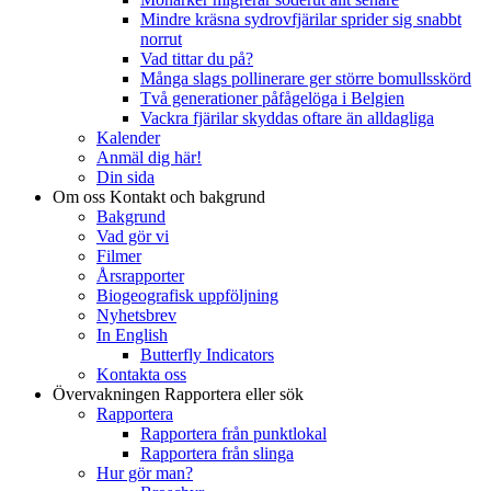
Mindre kräsna sydrovfjärilar sprider sig snabbt
norrut
Vad tittar du på?
Många slags pollinerare ger större bomullsskörd
Två generationer påfågelöga i Belgien
Vackra fjärilar skyddas oftare än alldagliga
Kalender
Anmäl dig här!
Din sida
Om oss
Kontakt och bakgrund
Bakgrund
Vad gör vi
Filmer
Årsrapporter
Biogeografisk uppföljning
Nyhetsbrev
In English
Butterfly Indicators
Kontakta oss
Övervakningen
Rapportera eller sök
Rapportera
Rapportera från punktlokal
Rapportera från slinga
Hur gör man?