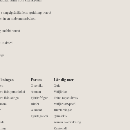
 svingelgräsfjärilens spridning norrut
mer än en midsommarbukett
g snabbt norrut
ullsskörd
liga
kningen
Forum
Lär dig mer
era
Översikt
Quiz
ra från punktlokal
Ämnen
Vitfjärilar
ra från slinga
Fjärilsfrågor
Träna raps/kål/rov
 man?
Bilder
VitfjärilarSpeed
r
Allmänt
Juvela vingar
Fjärilsgalleri
Quizarkiv
ide
Annan övervakning
ning
Regionalt