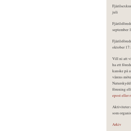
Fjärilsexku
juli
Fjärilsföred
september 
Fjärilsföred
oktober 17
Vill ni att 
ha ett föred
kanske på a
vårens möte
Naturskydds
förening el
epost eller 
Aktivitete
som organisa
Arkiv