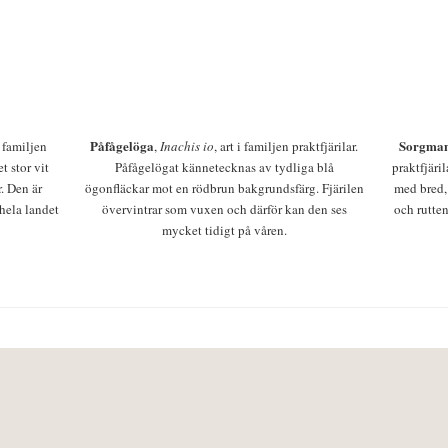
Påfågelöga
Sorgman
 i familjen
,
Inachis io
, art i familjen praktfjärilar.
t stor vit
Påfågelögat kännetecknas av tydliga blå
praktfjäri
r. Den är
ögonfläckar mot en rödbrun bakgrundsfärg. Fjärilen
med bred,
 hela landet
övervintrar som vuxen och därför kan den ses
och rutten
mycket tidigt på våren.