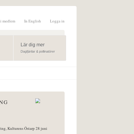
li medlem
In English
Logga in
formulär
Lär dig mer
Dagfjärilar & pollinatörer
ÅNG
ring, Kulturens Östarp 28 juni