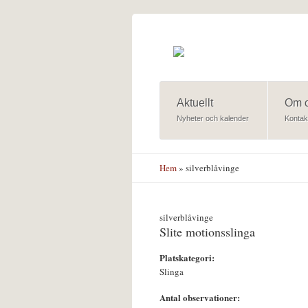
Hoppa till huvudinnehåll
Aktuellt
Om 
Nyheter och kalender
Kontak
Hem
» silverblåvinge
silverblåvinge
Slite motionsslinga
Platskategori:
Slinga
Antal observationer: