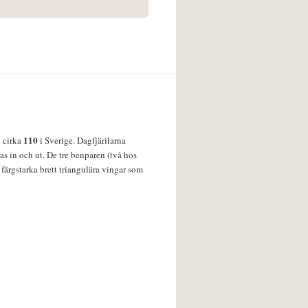
110
v cirka
i Sverige. Dagfjärilarna
s in och ut. De tre benparen (två hos
färgstarka brett triangulära vingar som