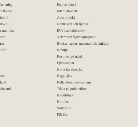
krivning
Faunaväkteri
e filerna
Internationellt
tokoll
Atlasprojekt
tokoll
Naturvård och fjärilar
 mer filer
EUs habitatdirektiv
aler
Arter med åtgärdsprogram
rta
Böcker, appar, material och länktips
idor
Boktips
Resurser på nätet
d
Fjärilsappar
Köpa fjärilsprylar
tten
Bygg själv
land
Pollinatörsövervakning
ötaland
Träna på pollinatörer
Blomflugor
Humlor
Solitärbin
Fjärilar