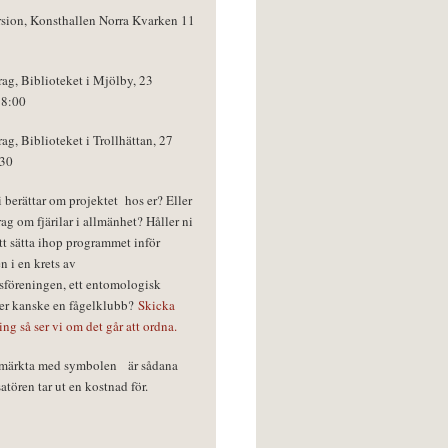
rsion, Konsthallen Norra Kvarken 11
rag, Biblioteket i Mjölby, 23
18:00
rag, Biblioteket i Trollhättan, 27
:30
vi berättar om projektet hos er? Eller
rag om fjärilar i allmänhet? Håller ni
tt sätta ihop programmet inför
n i en krets av
föreningen, ett entomologisk
ler kanske en fågelklubb?
Skicka
ring så ser vi om det går att ordna.
r märkta med symbolen
är sådana
tören tar ut en kostnad för.