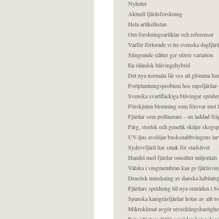
Nyheter
Aktuell fjärilsforskning
Hela artikellistan
Om forskningsartiklar och referenser
Varför förlorade vi tre svenska dagfjäri
Slingrande slåtter ger större variation
En öländsk blåvingehybrid
Det nya normala får oss att glömma hur
Fortplantningsproblem hos rapsfjärilar 
Svenska svartfläckiga blåvingar sprider 
Förskjuten blomning som försvar mot fj
Fjärilar som pollinerare – en laddad frå
Färg, storlek och genetik skiljer skogs
UV-ljus avslöjar busksnabbvingens lar
Sydrovfjäril har smak för stadslivet
Handel med fjärilar omsätter miljontals 
Vätska i vingmembran kan ge fjärilsvin
Drastisk minskning av danska habitatsp
Fjärilars spridning till nya områden i
Spanska kamgräsfjärilar hotas av allt t
Mikroklimat avgör utvecklingshastighe
Bete i Natura 2000-områden hotar de v