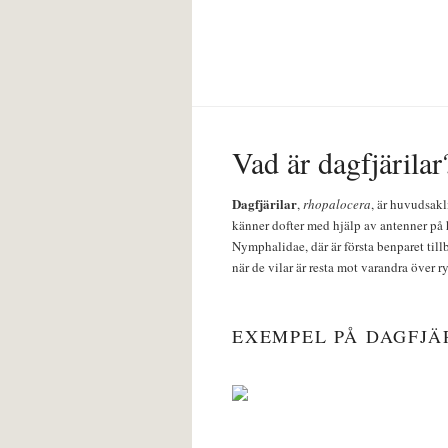
Vad är dagfjärilar
Dagfjärilar
,
rhopalocera
, är huvudsakl
känner dofter med hjälp av antenner på 
Nymphalidae, där är första benparet till
när de vilar är resta mot varandra över r
EXEMPEL PÅ DAGFJÄ