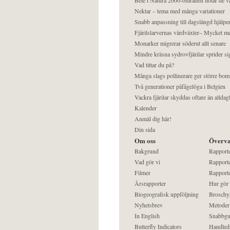
Nektar – tema med många variationer
Snabb anpassning till dagslängd hjälper
Fjärilslarvernas värdväxter– Mycket 
Monarker migrerar söderut allt senare
Mindre kräsna sydrovfjärilar sprider si
Vad tittar du på?
Många slags pollinerare ger större bom
Två generationer påfågelöga i Belgien
Vackra fjärilar skyddas oftare än alldag
Kalender
Anmäl dig här!
Din sida
Om oss
Överva
Bakgrund
Rapport
Vad gör vi
Rapporte
Filmer
Rapporte
Årsrapporter
Hur gör
Biogeografisk uppföljning
Broschy
Nyhetsbrev
Metoder
In English
Snabbgu
Butterfly Indicators
Handled