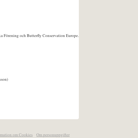
ka Förening och Butterfly Conservation Europe.
sson)
rmation om Cookies
Om personuppgifter