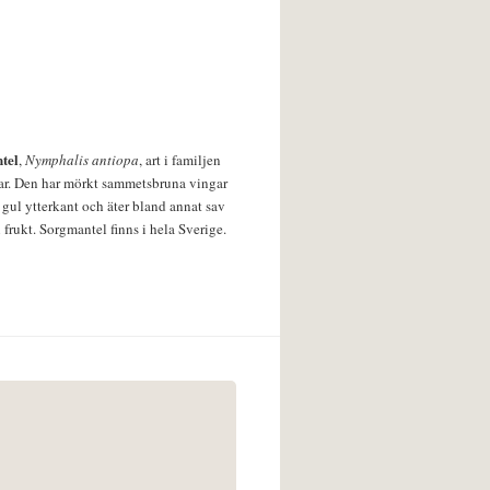
tel
,
Nymphalis antiopa
, art i familjen
lar. Den har mörkt sammetsbruna vingar
 gul ytterkant och äter bland annat sav
 frukt. Sorgmantel finns i hela Sverige.