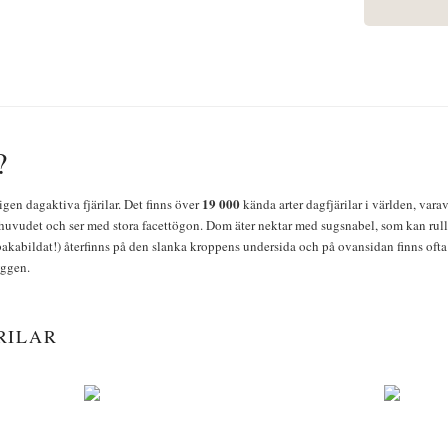
?
19 000
igen dagaktiva fjärilar. Det finns över
kända arter dagfjärilar i världen, vara
huvudet och ser med stora facettögon. Dom äter nektar med sugsnabel, som kan rulla
bakabildat!) återfinns på den slanka kroppens undersida och på ovansidan finns ofta 
yggen.
RILAR