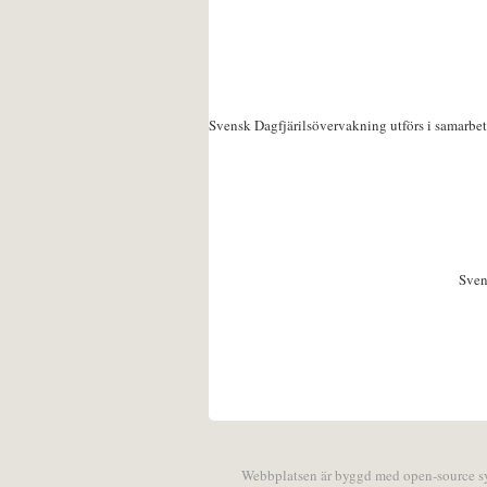
Svensk Dagfjärilsövervakning utförs i samarbe
Sven
Webbplatsen är byggd med open-source 