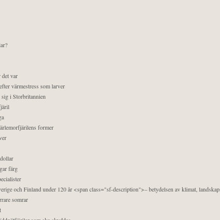
lar?
 det var
efter värmestress som larver
sig i Storbritannien
äril
ga
pärlemorfjärilens former
ver
dollar
gar färg
ecialister
 Sverige och Finland under 120 år <span class="sf-description">– betydelsen av klimat, landska
orrare somrar
t
äddnätfjärilar som ska skyddas