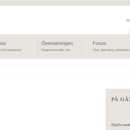
B
Sök
oss
Övervakningen
Forum
t och bakgrund
Rapportera eller sök
Visa, diskutera, artbestäm
PÅ G
Fjärilsvand