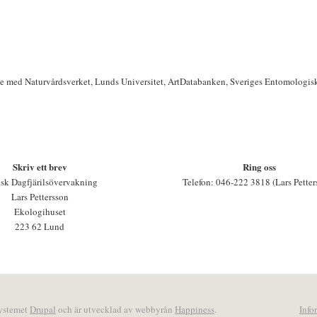
te med Naturvårdsverket, Lunds Universitet, ArtDatabanken, Sveriges Entomologis
Skriv ett brev
Ring oss
sk Dagfjärilsövervakning
Telefon: 046-222 3818 (Lars Petter
Lars Pettersson
Ekologihuset
223 62 Lund
systemet
Drupal
och är utvecklad av webbyrån
Happiness
.
Info