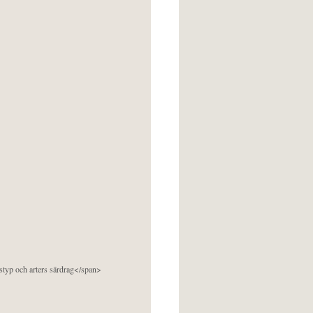
pstyp och arters särdrag</span>