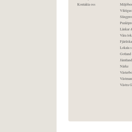
Kontakta oss
Miljöbes
Viktigast
Slingpro
Punktpro
Länkar &
Våra lok
Fjärilska
Lokala s
Gotland
Jämtlan
Närke
Västerbo
Västman
Västra G