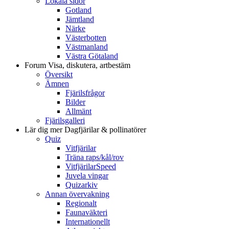
Lokala sidor
Gotland
Jämtland
Närke
Västerbotten
Västmanland
Västra Götaland
Forum
Visa, diskutera, artbestäm
Översikt
Ämnen
Fjärilsfrågor
Bilder
Allmänt
Fjärilsgalleri
Lär dig mer
Dagfjärilar & pollinatörer
Quiz
Vitfjärilar
Träna raps/kål/rov
VitfjärilarSpeed
Juvela vingar
Quizarkiv
Annan övervakning
Regionalt
Faunaväkteri
Internationellt