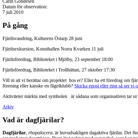
Carin Gondesen
Datum för observation:
7 juli 2010
På gång
Fjärilsvandring, Kulturens Östarp 28 juni
Fjärilsexkursion, Konsthallen Norra Kvarken 11 juli
Fjärilsföredrag, Biblioteket i Mjölby, 23 september 18:00
Fjärilsföredrag, Biblioteket i Trollhättan, 27 oktober 17:30
Vill ni att vi berättar om projektet hos er? Eller ha ett föredrag om f
förening eller kanske en fågelklubb?
Skicka epost eller ring så ser vi 
Aktiviteter märkta med symbolen
är sådana som organisatören tar ut 
Arkiv
Vad är dagfjärilar?
Dagfjärilar
,
rhopalocera
, är huvudsakligen dagaktiva fjärilar. Det fi