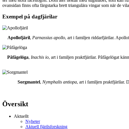
ser med stora facettögon. Dom äter nektar med sugsnabel, som kan rull
ovansidan finns ofta färgstarka brett triangulära vingar som när de vil
Exempel på dagfjärilar
Apollofjäril
,
Parnassius apollo
, art i familjen riddarfjärilar. Apol
Påfågelöga
,
Inachis io
, art i familjen praktfjärilar. Påfågelögat 
Sorgmantel
,
Nymphalis antiopa
, art i familjen praktfjärila
Översikt
Aktuellt
Nyheter
Aktuell fjärilsforskning