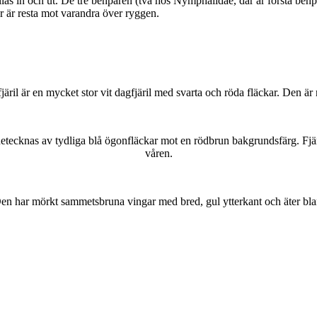
as in och ut. De tre benparen (två hos Nymphalidae, där är första benpa
ar är resta mot varandra över ryggen.
lofjäril är en mycket stor vit dagfjäril med svarta och röda fläckar. Den 
kännetecknas av tydliga blå ögonfläckar mot en rödbrun bakgrundsfärg. Fj
våren.
r. Den har mörkt sammetsbruna vingar med bred, gul ytterkant och äter bla