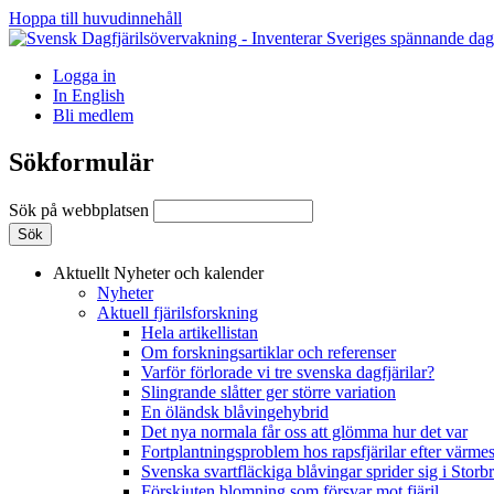
Hoppa till huvudinnehåll
Logga in
In English
Bli medlem
Sökformulär
Sök på webbplatsen
Aktuellt
Nyheter och kalender
Nyheter
Aktuell fjärilsforskning
Hela artikellistan
Om forskningsartiklar och referenser
Varför förlorade vi tre svenska dagfjärilar?
Slingrande slåtter ger större variation
En öländsk blåvingehybrid
Det nya normala får oss att glömma hur det var
Fortplantningsproblem hos rapsfjärilar efter värmes
Svenska svartfläckiga blåvingar sprider sig i Storb
Förskjuten blomning som försvar mot fjäril