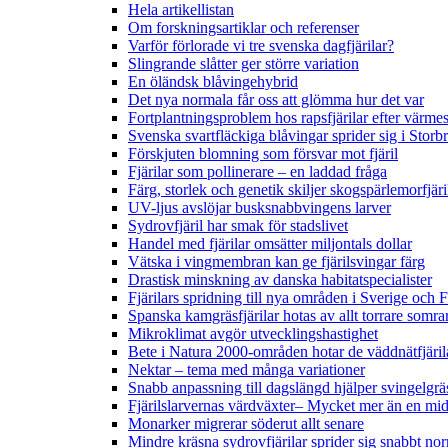
Hela artikellistan
Om forskningsartiklar och referenser
Varför förlorade vi tre svenska dagfjärilar?
Slingrande slåtter ger större variation
En öländsk blåvingehybrid
Det nya normala får oss att glömma hur det var
Fortplantningsproblem hos rapsfjärilar efter värmes
Svenska svartfläckiga blåvingar sprider sig i Storb
Förskjuten blomning som försvar mot fjäril
Fjärilar som pollinerare – en laddad fråga
Färg, storlek och genetik skiljer skogspärlemorfjär
UV-ljus avslöjar busksnabbvingens larver
Sydrovfjäril har smak för stadslivet
Handel med fjärilar omsätter miljontals dollar
Vätska i vingmembran kan ge fjärilsvingar färg
Drastisk minskning av danska habitatspecialister
Fjärilars spridning till nya områden i Sverige och
Spanska kamgräsfjärilar hotas av allt torrare somra
Mikroklimat avgör utvecklingshastighet
Bete i Natura 2000-områden hotar de väddnätfjäri
Nektar – tema med många variationer
Snabb anpassning till dagslängd hjälper svingelgräs
Fjärilslarvernas värdväxter– Mycket mer än en m
Monarker migrerar söderut allt senare
Mindre kräsna sydrovfjärilar sprider sig snabbt nor