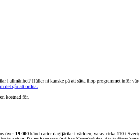
järilar i allmänhet? Håller ni kanske på att sätta ihop programmet inför 
om det går att ordna.
en kostnad för.
nns över
19 000
kända arter dagfjärilar i världen, varav cirka
110
i Sveri