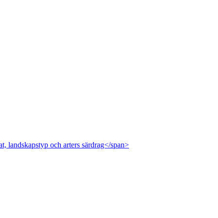
at, landskapstyp och arters särdrag</span>