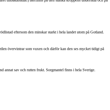
ret tillbakabildat!) återfinns på den slanka kroppens undersida och på
är rödlistad eftersom den minskar starkt i hela landet utom på Gotland.
ärilen övervintrar som vuxen och därför kan den ses mycket tidigt på
nd annat sav och rutten frukt. Sorgmantel finns i hela Sverige.