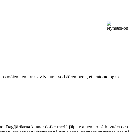
vårens möten i en krets av Naturskyddsföreningen, ett entomologisk
ge. Dagfjärilarna känner dofter med hjälp av antenner på huvudet och