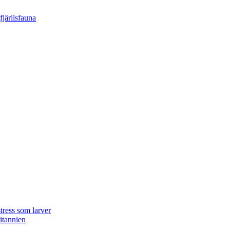
tress som larver
ritannien