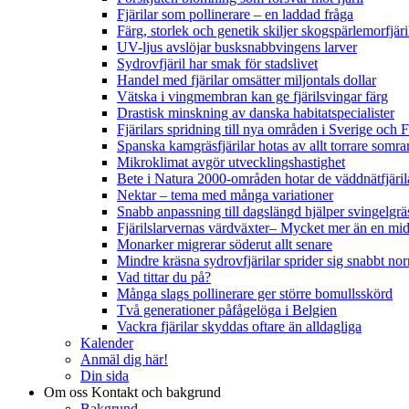
Fjärilar som pollinerare – en laddad fråga
Färg, storlek och genetik skiljer skogspärlemorfjär
UV-ljus avslöjar busksnabbvingens larver
Sydrovfjäril har smak för stadslivet
Handel med fjärilar omsätter miljontals dollar
Vätska i vingmembran kan ge fjärilsvingar färg
Drastisk minskning av danska habitatspecialister
Fjärilars spridning till nya områden i Sverige och
Spanska kamgräsfjärilar hotas av allt torrare somra
Mikroklimat avgör utvecklingshastighet
Bete i Natura 2000-områden hotar de väddnätfjäri
Nektar – tema med många variationer
Snabb anpassning till dagslängd hjälper svingelgräs
Fjärilslarvernas värdväxter– Mycket mer än en m
Monarker migrerar söderut allt senare
Mindre kräsna sydrovfjärilar sprider sig snabbt nor
Vad tittar du på?
Många slags pollinerare ger större bomullsskörd
Två generationer påfågelöga i Belgien
Vackra fjärilar skyddas oftare än alldagliga
Kalender
Anmäl dig här!
Din sida
Om oss
Kontakt och bakgrund
Bakgrund