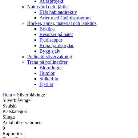
Atlasprojekt
Naturvård och fjärilar
EUs habitatdirektiv
Arter med åtgärdsprogram
Böcker, appar, material och länktips
Boktips
Resurser på nätet
Fjärilsappar
Köpa fjärilsprylar
Bygg själv
Pollinatörsövervakning
Träna på pollinatörer
Blomflugor
Humlor
Solitärbin
Fjärilar
Hem
» Silverblåvinge
Silverblåvinge
Svalsjö
Platskategori:
Slinga
Antal observationer:
9
Rapportör: