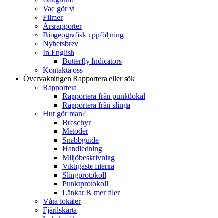
Vad gör vi
Filmer
Årsrapporter
Biogeografisk uppföljning
Nyhetsbrev
In English
Butterfly Indicators
Kontakta oss
Övervakningen
Rapportera eller sök
Rapportera
Rapportera från punktlokal
Rapportera från slinga
Hur gör man?
Broschyr
Metoder
Snabbguide
Handledning
Miljöbeskrivning
Viktigaste filerna
Slingprotokoll
Punktprotokoll
Länkar & mer filer
Våra lokaler
Fjärilskarta