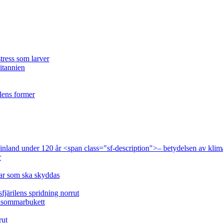
tress som larver
ritannien
ilens former
 Finland under 120 år <span class="sf-description">– betydelsen av klim
r
lar som ska skyddas
fjärilens spridning norrut
idsommarbukett
rut