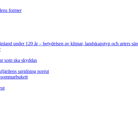
ilens former
 Finland under 120 år
– betydelsen av klimat, landskapstyp och arters sär
r
lar som ska skyddas
fjärilens spridning norrut
idsommarbukett
rut