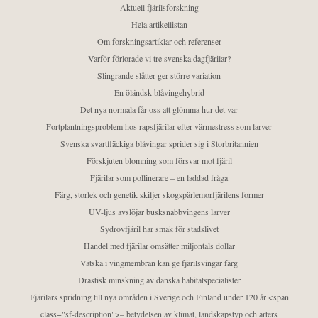
Aktuell fjärilsforskning
Hela artikellistan
Om forskningsartiklar och referenser
Varför förlorade vi tre svenska dagfjärilar?
Slingrande slåtter ger större variation
En öländsk blåvingehybrid
Det nya normala får oss att glömma hur det var
Fortplantningsproblem hos rapsfjärilar efter värmestress som larver
Svenska svartfläckiga blåvingar sprider sig i Storbritannien
Förskjuten blomning som försvar mot fjäril
Fjärilar som pollinerare – en laddad fråga
Färg, storlek och genetik skiljer skogspärlemorfjärilens former
UV-ljus avslöjar busksnabbvingens larver
Sydrovfjäril har smak för stadslivet
Handel med fjärilar omsätter miljontals dollar
Vätska i vingmembran kan ge fjärilsvingar färg
Drastisk minskning av danska habitatspecialister
Fjärilars spridning till nya områden i Sverige och Finland under 120 år <span
class="sf-description">– betydelsen av klimat, landskapstyp och arters