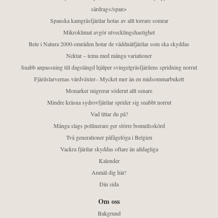
särdrag</span>
Spanska kamgräsfjärilar hotas av allt torrare somrar
Mikroklimat avgör utvecklingshastighet
Bete i Natura 2000-områden hotar de väddnätfjärilar som ska skyddas
Nektar – tema med många variationer
Snabb anpassning till dagslängd hjälper svingelgräsfjärilens spridning norrut
Fjärilslarvernas värdväxter– Mycket mer än en midsommarbukett
Monarker migrerar söderut allt senare
Mindre kräsna sydrovfjärilar sprider sig snabbt norrut
Vad tittar du på?
Många slags pollinerare ger större bomullsskörd
Två generationer påfågelöga i Belgien
Vackra fjärilar skyddas oftare än alldagliga
Kalender
Anmäl dig här!
Din sida
Om oss
Bakgrund