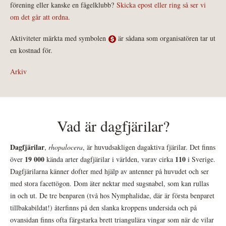
förening eller kanske en fågelklubb?
Skicka epost eller ring så ser vi
om det går att ordna.
Aktiviteter märkta med symbolen
är sådana som organisatören tar ut
en kostnad för.
Arkiv
Vad är dagfjärilar?
Dagfjärilar
,
rhopalocera
, är huvudsakligen dagaktiva fjärilar. Det finns
19 000
110
över
kända arter dagfjärilar i världen, varav cirka
i Sverige.
Dagfjärilarna känner dofter med hjälp av antenner på huvudet och ser
med stora facettögon. Dom äter nektar med sugsnabel, som kan rullas
in och ut. De tre benparen (två hos Nymphalidae, där är första benparet
tillbakabildat!) återfinns på den slanka kroppens undersida och på
ovansidan finns ofta färgstarka brett triangulära vingar som när de vilar