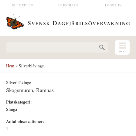
Hoppa till huvudinnehåll
BLI MEDLEM
IN ENGLISH
LOGGA IN
Sökformulär
Hem
» Silverblåvinge
Silverblåvinge
Skogsmuren, Ramnäs
Platskategori:
Slinga
Antal observationer:
1