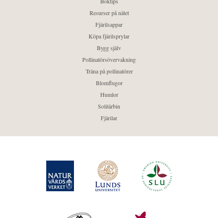
Boktips
Resurser på nätet
Fjärilsappar
Köpa fjärilsprylar
Bygg själv
Pollinatörsövervakning
Träna på pollinatörer
Blomflugor
Humlor
Solitärbin
Fjärilar