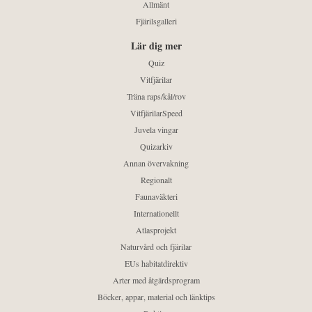
Allmänt
Fjärilsgalleri
Lär dig mer
Quiz
Vitfjärilar
Träna raps/kål/rov
VitfjärilarSpeed
Juvela vingar
Quizarkiv
Annan övervakning
Regionalt
Faunaväkteri
Internationellt
Atlasprojekt
Naturvård och fjärilar
EUs habitatdirektiv
Arter med åtgärdsprogram
Böcker, appar, material och länktips