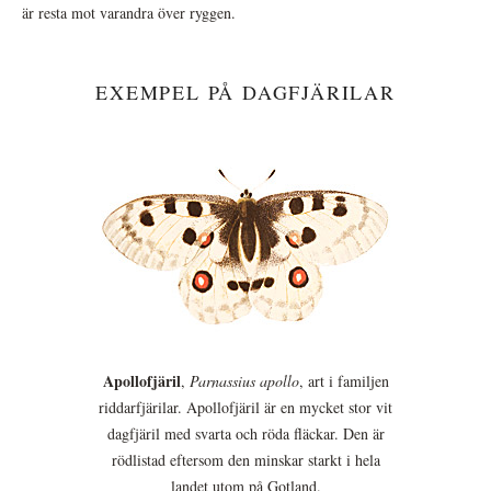
är resta mot varandra över ryggen.
EXEMPEL PÅ DAGFJÄRILAR
Apollofjäril
,
Parnassius apollo
, art i familjen
riddarfjärilar. Apollofjäril är en mycket stor vit
dagfjäril med svarta och röda fläckar. Den är
rödlistad eftersom den minskar starkt i hela
landet utom på Gotland.