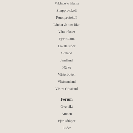
Viktigaste filerna
Slingprotokoll
Punktprotokoll
Länkar & mer filer
Våra lokaler
Fjärilskarta
Lokala sidor
Gotland
Jämtland
Närke
Västerbotten
Västmanland
Västra Götaland
Forum
Översikt
Ämnen
Fjärilsfrågor
Bilder