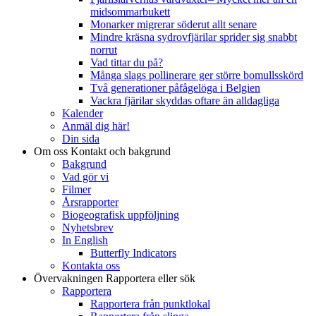
midsommarbukett
Monarker migrerar söderut allt senare
Mindre kräsna sydrovfjärilar sprider sig snabbt
norrut
Vad tittar du på?
Många slags pollinerare ger större bomullsskörd
Två generationer påfågelöga i Belgien
Vackra fjärilar skyddas oftare än alldagliga
Kalender
Anmäl dig här!
Din sida
Om oss
Kontakt och bakgrund
Bakgrund
Vad gör vi
Filmer
Årsrapporter
Biogeografisk uppföljning
Nyhetsbrev
In English
Butterfly Indicators
Kontakta oss
Övervakningen
Rapportera eller sök
Rapportera
Rapportera från punktlokal