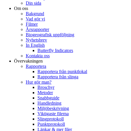
Din sida
Om oss
Bakgrund
Vad gör vi
Filmer
Årsrapporter
Biogeografisk uppföljning
Nyhetsbrev
In English
Butterfly Indicators
Kontakta oss
Övervakningen
Rapportera
Rapportera från punktlokal
Rapportera från slinga
Hur gör man?
Broschyr
Metoder
Snabbguide
Handledning
Miljöbeskrivning
Viktigaste filerna
Slingprotokoll
Punktprotokoll
Länkar & mer filer