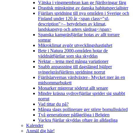
Vätska i vingmembran kan ge fjärilsvingar färg
Drastisk minskning av danska habitatspecialister
Fjärilars spridning till nya områden i Sverige och
Finland under 120 år <span class="sf-
description">– betydelsen av klimat,
landskapstyp och arters särdrag</span>
Spanska kamgräsfjärilar hotas av allt torrare
somrar
Mikroklimat avgör utvecklingshastighet
Bete i Natura 2000-områden hotar de
väddnätfjärilar som ska skyddas
Nektar – tema med många variationer
Snabb anpassning till dagslängd hjälper
svingelgräsfjärilens spridning norrut
Fjärilslarvernas värdväxter– Mycket mer än en
midsommarbukett
Monarker migrerar söderut allt senare
Mindre kräsna sydrovfjärilar sprider sig snabbt
norrut
Vad tittar du på?
Många slags pollinerare ger större bomullsskörd
Två generationer påfågelöga i Belgien
Vackra fjärilar skyddas oftare än alldagliga
Kalender
Anmäl dig här!