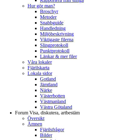
Rapportera från slinga
Hur gör man?
Broschyr
Metoder
Snabbguide
Handledning
Miljöbeskrivning
Viktigaste filerna
Slingprotokoll
Punktprotokoll
Länkar & mer filer
Våra lokaler
Fjärilskarta
Lokala sidor
Gotland
Jämtland
Närke
Västerbotten
Västmanland
Västra Götaland
Forum
Visa, diskutera, artbestäm
Översikt
Ämnen
Fjärilsfrågor
Bilder