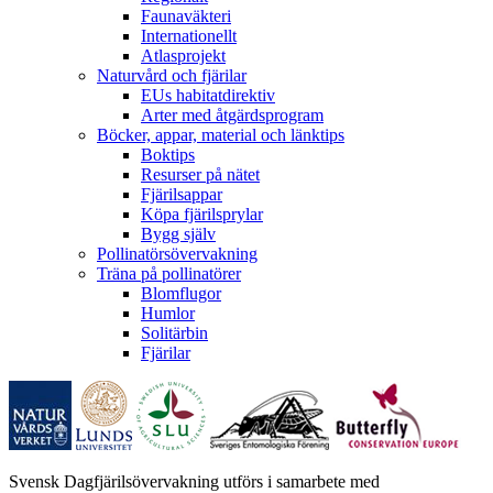
Faunaväkteri
Internationellt
Atlasprojekt
Naturvård och fjärilar
EUs habitatdirektiv
Arter med åtgärdsprogram
Böcker, appar, material och länktips
Boktips
Resurser på nätet
Fjärilsappar
Köpa fjärilsprylar
Bygg själv
Pollinatörsövervakning
Träna på pollinatörer
Blomflugor
Humlor
Solitärbin
Fjärilar
Svensk Dagfjärilsövervakning utförs i samarbete med