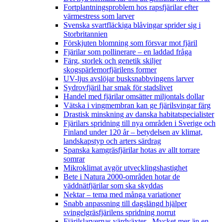
Fortplantningsproblem hos rapsfjärilar efter
värmestress som larver
Svenska svartfläckiga blåvingar sprider sig i
Storbritannien
Förskjuten blomning som försvar mot fjäril
Fjärilar som pollinerare – en laddad fråga
Färg, storlek och genetik skiljer
skogspärlemorfjärilens former
UV-ljus avslöjar busksnabbvingens larver
Sydrovfjäril har smak för stadslivet
Handel med fjärilar omsätter miljontals dollar
Vätska i vingmembran kan ge fjärilsvingar färg
Drastisk minskning av danska habitatspecialister
Fjärilars spridning till nya områden i Sverige och
Finland under 120 år
– betydelsen av klimat,
landskapstyp och arters särdrag
Spanska kamgräsfjärilar hotas av allt torrare
somrar
Mikroklimat avgör utvecklingshastighet
Bete i Natura 2000-områden hotar de
väddnätfjärilar som ska skyddas
Nektar – tema med många variationer
Snabb anpassning till dagslängd hjälper
svingelgräsfjärilens spridning norrut
Fjärilslarvernas värdväxter– Mycket mer än en