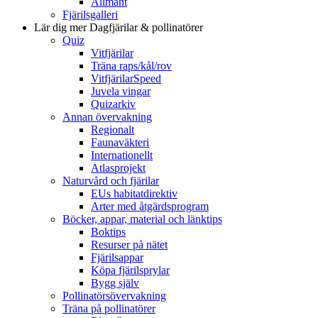
Allmänt
Fjärilsgalleri
Lär dig mer
Dagfjärilar & pollinatörer
Quiz
Vitfjärilar
Träna raps/kål/rov
VitfjärilarSpeed
Juvela vingar
Quizarkiv
Annan övervakning
Regionalt
Faunaväkteri
Internationellt
Atlasprojekt
Naturvård och fjärilar
EUs habitatdirektiv
Arter med åtgärdsprogram
Böcker, appar, material och länktips
Boktips
Resurser på nätet
Fjärilsappar
Köpa fjärilsprylar
Bygg själv
Pollinatörsövervakning
Träna på pollinatörer