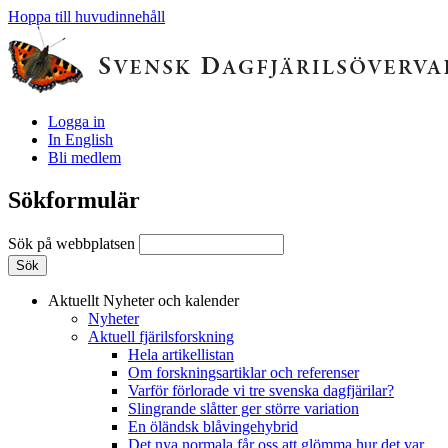
Hoppa till huvudinnehåll
Logga in
In English
Bli medlem
Sökformulär
Sök på webbplatsen
Aktuellt
Nyheter och kalender
Nyheter
Aktuell fjärilsforskning
Hela artikellistan
Om forskningsartiklar och referenser
Varför förlorade vi tre svenska dagfjärilar?
Slingrande slåtter ger större variation
En öländsk blåvingehybrid
Det nya normala får oss att glömma hur det var