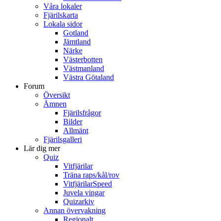
Våra lokaler
Fjärilskarta
Lokala sidor
Gotland
Jämtland
Närke
Västerbotten
Västmanland
Västra Götaland
Forum
Översikt
Ämnen
Fjärilsfrågor
Bilder
Allmänt
Fjärilsgalleri
Lär dig mer
Quiz
Vitfjärilar
Träna raps/kål/rov
VitfjärilarSpeed
Juvela vingar
Quizarkiv
Annan övervakning
Regionalt