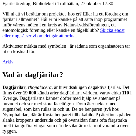
Fjärilsföredrag, Biblioteket i Trollhättan, 27 oktober 17:30
Vill ni att vi berättar om projektet hos er? Eller ha ett föredrag om
fjärilar i allmänhet? Håller ni kanske på att sätta ihop programmet
inför vårens möten i en krets av Naturskyddsföreningen, ett
entomologisk förening eller kanske en fågelklubb?
Skicka epost
eller ring så ser vi om det går att ordna.
Aktiviteter märkta med symbolen
är sådana som organisatören tar
ut en kostnad för.
Arkiv
Vad är dagfjärilar?
Dagfjärilar
,
rhopalocera
, är huvudsakligen dagaktiva fjärilar. Det
finns över
19 000
kända arter dagfjärilar i världen, varav cirka
110
i
Sverige. Dagfjärilarna känner dofter med hjälp av antenner på
huvudet och ser med stora facettögon. Dom äter nektar med
sugsnabel, som kan rullas in och ut. De tre benparen (två hos
Nymphalidae, där är första benparet tillbakabildat!) återfinns på den
slanka kroppens undersida och på ovansidan finns ofta färgstarka
brett triangulära vingar som när de vilar är resta mot varandra över
ryggen.