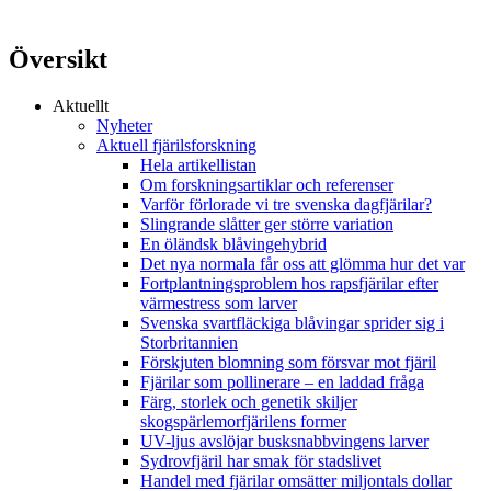
Översikt
Aktuellt
Nyheter
Aktuell fjärilsforskning
Hela artikellistan
Om forskningsartiklar och referenser
Varför förlorade vi tre svenska dagfjärilar?
Slingrande slåtter ger större variation
En öländsk blåvingehybrid
Det nya normala får oss att glömma hur det var
Fortplantningsproblem hos rapsfjärilar efter
värmestress som larver
Svenska svartfläckiga blåvingar sprider sig i
Storbritannien
Förskjuten blomning som försvar mot fjäril
Fjärilar som pollinerare – en laddad fråga
Färg, storlek och genetik skiljer
skogspärlemorfjärilens former
UV-ljus avslöjar busksnabbvingens larver
Sydrovfjäril har smak för stadslivet
Handel med fjärilar omsätter miljontals dollar