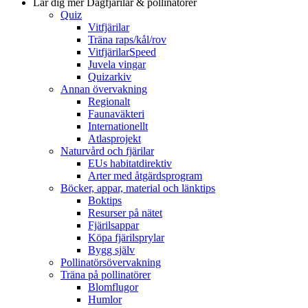
Lär dig mer
Dagfjärilar & pollinatörer
Quiz
Vitfjärilar
Träna raps/kål/rov
VitfjärilarSpeed
Juvela vingar
Quizarkiv
Annan övervakning
Regionalt
Faunaväkteri
Internationellt
Atlasprojekt
Naturvård och fjärilar
EUs habitatdirektiv
Arter med åtgärdsprogram
Böcker, appar, material och länktips
Boktips
Resurser på nätet
Fjärilsappar
Köpa fjärilsprylar
Bygg själv
Pollinatörsövervakning
Träna på pollinatörer
Blomflugor
Humlor