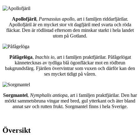
Apollofjäril
,
Parnassius apollo
, art i familjen riddarfjärilar.
Apollofjäril är en mycket stor vit dagfjäril med svarta och röda
fläckar. Den är rödlistad eftersom den minskar starkt i hela landet
utom på Gotland.
Påfågelöga
,
Inachis io
, art i familjen praktfjärilar. Påfågelögat
kännetecknas av tydliga blå ögonfläckar mot en rödbrun
bakgrundsfärg. Fjärilen övervintrar som vuxen och därför kan den
ses mycket tidigt på våren.
Sorgmantel
,
Nymphalis antiopa
, art i familjen praktfjärilar. Den har
mörkt sammetsbruna vingar med bred, gul ytterkant och äter bland
annat sav och rutten frukt. Sorgmantel finns i hela Sverige.
Översikt