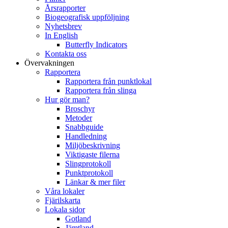
Årsrapporter
Biogeografisk uppföljning
Nyhetsbrev
In English
Butterfly Indicators
Kontakta oss
Övervakningen
Rapportera
Rapportera från punktlokal
Rapportera från slinga
Hur gör man?
Broschyr
Metoder
Snabbguide
Handledning
Miljöbeskrivning
Viktigaste filerna
Slingprotokoll
Punktprotokoll
Länkar & mer filer
Våra lokaler
Fjärilskarta
Lokala sidor
Gotland
Jämtland