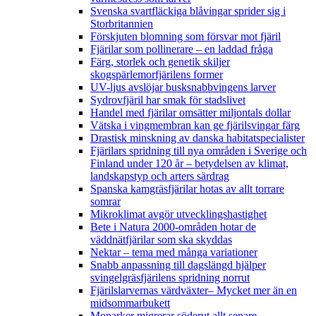
Svenska svartfläckiga blåvingar sprider sig i
Storbritannien
Förskjuten blomning som försvar mot fjäril
Fjärilar som pollinerare – en laddad fråga
Färg, storlek och genetik skiljer
skogspärlemorfjärilens former
UV-ljus avslöjar busksnabbvingens larver
Sydrovfjäril har smak för stadslivet
Handel med fjärilar omsätter miljontals dollar
Vätska i vingmembran kan ge fjärilsvingar färg
Drastisk minskning av danska habitatspecialister
Fjärilars spridning till nya områden i Sverige och
Finland under 120 år
– betydelsen av klimat,
landskapstyp och arters särdrag
Spanska kamgräsfjärilar hotas av allt torrare
somrar
Mikroklimat avgör utvecklingshastighet
Bete i Natura 2000-områden hotar de
väddnätfjärilar som ska skyddas
Nektar – tema med många variationer
Snabb anpassning till dagslängd hjälper
svingelgräsfjärilens spridning norrut
Fjärilslarvernas värdväxter– Mycket mer än en
midsommarbukett
Monarker migrerar söderut allt senare