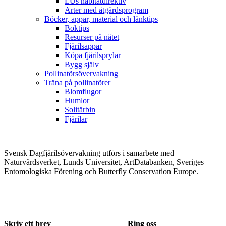
EUs habitatdirektiv
Arter med åtgärdsprogram
Böcker, appar, material och länktips
Boktips
Resurser på nätet
Fjärilsappar
Köpa fjärilsprylar
Bygg själv
Pollinatörsövervakning
Träna på pollinatörer
Blomflugor
Humlor
Solitärbin
Fjärilar
Svensk Dagfjärilsövervakning utförs i samarbete med
Naturvårdsverket, Lunds Universitet, ArtDatabanken, Sveriges
Entomologiska Förening och Butterfly Conservation Europe.
Skriv ett brev
Ring oss