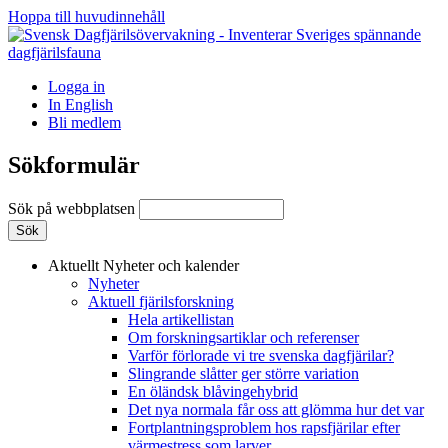
Hoppa till huvudinnehåll
Logga in
In English
Bli medlem
Sökformulär
Sök på webbplatsen
Aktuellt
Nyheter och kalender
Nyheter
Aktuell fjärilsforskning
Hela artikellistan
Om forskningsartiklar och referenser
Varför förlorade vi tre svenska dagfjärilar?
Slingrande slåtter ger större variation
En öländsk blåvingehybrid
Det nya normala får oss att glömma hur det var
Fortplantningsproblem hos rapsfjärilar efter
värmestress som larver