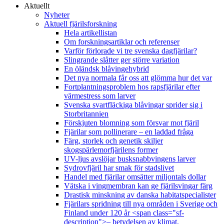
Aktuellt
Nyheter
Aktuell fjärilsforskning
Hela artikellistan
Om forskningsartiklar och referenser
Varför förlorade vi tre svenska dagfjärilar?
Slingrande slåtter ger större variation
En öländsk blåvingehybrid
Det nya normala får oss att glömma hur det var
Fortplantningsproblem hos rapsfjärilar efter
värmestress som larver
Svenska svartfläckiga blåvingar sprider sig i
Storbritannien
Förskjuten blomning som försvar mot fjäril
Fjärilar som pollinerare – en laddad fråga
Färg, storlek och genetik skiljer
skogspärlemorfjärilens former
UV-ljus avslöjar busksnabbvingens larver
Sydrovfjäril har smak för stadslivet
Handel med fjärilar omsätter miljontals dollar
Vätska i vingmembran kan ge fjärilsvingar färg
Drastisk minskning av danska habitatspecialister
Fjärilars spridning till nya områden i Sverige och
Finland under 120 år <span class="sf-
description">– betydelsen av klimat,