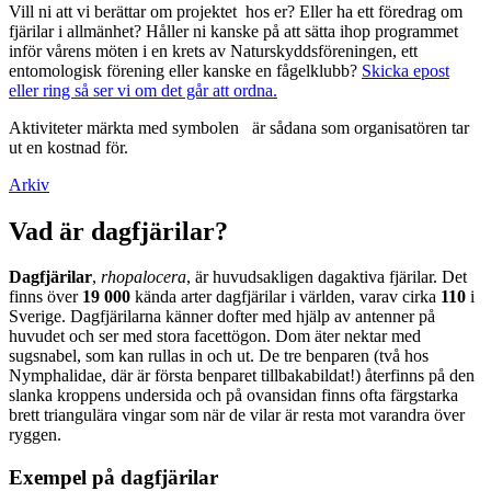
Vill ni att vi berättar om projektet hos er? Eller ha ett föredrag om
fjärilar i allmänhet? Håller ni kanske på att sätta ihop programmet
inför vårens möten i en krets av Naturskyddsföreningen, ett
entomologisk förening eller kanske en fågelklubb?
Skicka epost
eller ring så ser vi om det går att ordna.
Aktiviteter märkta med symbolen
är sådana som organisatören tar
ut en kostnad för.
Arkiv
Vad är dagfjärilar?
Dagfjärilar
,
rhopalocera
, är huvudsakligen dagaktiva fjärilar. Det
finns över
19 000
kända arter dagfjärilar i världen, varav cirka
110
i
Sverige. Dagfjärilarna känner dofter med hjälp av antenner på
huvudet och ser med stora facettögon. Dom äter nektar med
sugsnabel, som kan rullas in och ut. De tre benparen (två hos
Nymphalidae, där är första benparet tillbakabildat!) återfinns på den
slanka kroppens undersida och på ovansidan finns ofta färgstarka
brett triangulära vingar som när de vilar är resta mot varandra över
ryggen.
Exempel på dagfjärilar