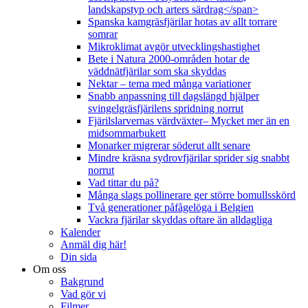
landskapstyp och arters särdrag</span>
Spanska kamgräsfjärilar hotas av allt torrare
somrar
Mikroklimat avgör utvecklingshastighet
Bete i Natura 2000-områden hotar de
väddnätfjärilar som ska skyddas
Nektar – tema med många variationer
Snabb anpassning till dagslängd hjälper
svingelgräsfjärilens spridning norrut
Fjärilslarvernas värdväxter– Mycket mer än en
midsommarbukett
Monarker migrerar söderut allt senare
Mindre kräsna sydrovfjärilar sprider sig snabbt
norrut
Vad tittar du på?
Många slags pollinerare ger större bomullsskörd
Två generationer påfågelöga i Belgien
Vackra fjärilar skyddas oftare än alldagliga
Kalender
Anmäl dig här!
Din sida
Om oss
Bakgrund
Vad gör vi
Filmer