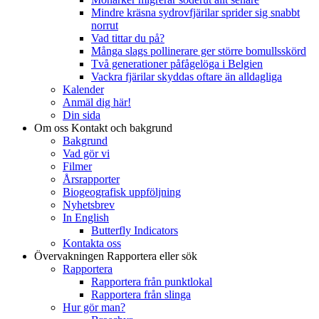
Mindre kräsna sydrovfjärilar sprider sig snabbt
norrut
Vad tittar du på?
Många slags pollinerare ger större bomullsskörd
Två generationer påfågelöga i Belgien
Vackra fjärilar skyddas oftare än alldagliga
Kalender
Anmäl dig här!
Din sida
Om oss
Kontakt och bakgrund
Bakgrund
Vad gör vi
Filmer
Årsrapporter
Biogeografisk uppföljning
Nyhetsbrev
In English
Butterfly Indicators
Kontakta oss
Övervakningen
Rapportera eller sök
Rapportera
Rapportera från punktlokal
Rapportera från slinga
Hur gör man?