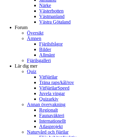
Närke
Västerbotten
Västmanland
Västra Götaland
Forum
Översikt
Ämnen
Fjärilsfrågor
Bilder
Allmänt
Fjärilsgalleri
Lär dig mer
Quiz
Vitfjärilar
Träna raps/kål/rov
VitfjärilarSpeed
Juvela vingar
Quizarkiv
Annan övervakning
Regionalt
Faunaväkteri
Internationellt
Atlasprojekt
Naturvård och fjärilar