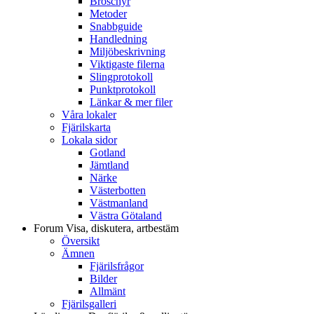
Broschyr
Metoder
Snabbguide
Handledning
Miljöbeskrivning
Viktigaste filerna
Slingprotokoll
Punktprotokoll
Länkar & mer filer
Våra lokaler
Fjärilskarta
Lokala sidor
Gotland
Jämtland
Närke
Västerbotten
Västmanland
Västra Götaland
Forum
Visa, diskutera, artbestäm
Översikt
Ämnen
Fjärilsfrågor
Bilder
Allmänt
Fjärilsgalleri