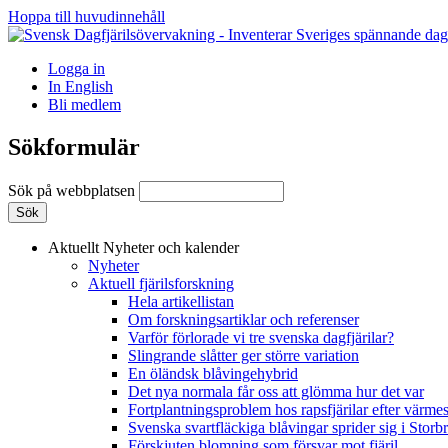
Hoppa till huvudinnehåll
Logga in
In English
Bli medlem
Sökformulär
Sök på webbplatsen
Aktuellt
Nyheter och kalender
Nyheter
Aktuell fjärilsforskning
Hela artikellistan
Om forskningsartiklar och referenser
Varför förlorade vi tre svenska dagfjärilar?
Slingrande slåtter ger större variation
En öländsk blåvingehybrid
Det nya normala får oss att glömma hur det var
Fortplantningsproblem hos rapsfjärilar efter värmes
Svenska svartfläckiga blåvingar sprider sig i Storb
Förskjuten blomning som försvar mot fjäril