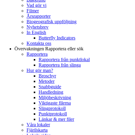
Vad gör vi
Filmer
Årsrapporter
Biogeografisk uppföljning
Nyhetsbrev
In English
Butterfly Indicators
Kontakta oss
Övervakningen
Rapportera eller sök
Rapportera
Rapportera från punktlokal
Rapportera från slinga
Hur gör man?
Broschyr
Metoder
Snabbguide
Handledning
Miljöbeskrivning
Viktigaste filerna
Slingprotokoll
Punktprotokoll
Länkar & mer filer
Våra lokaler
Fjärilskarta