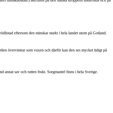
ret tillbakabildat!) återfinns på den slanka kroppens undersida och på
är rödlistad eftersom den minskar starkt i hela landet utom på Gotland.
ärilen övervintrar som vuxen och därför kan den ses mycket tidigt på
nd annat sav och rutten frukt. Sorgmantel finns i hela Sverige.