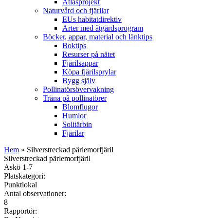
Atlasprojekt
Naturvård och fjärilar
EUs habitatdirektiv
Arter med åtgärdsprogram
Böcker, appar, material och länktips
Boktips
Resurser på nätet
Fjärilsappar
Köpa fjärilsprylar
Bygg själv
Pollinatörsövervakning
Träna på pollinatörer
Blomflugor
Humlor
Solitärbin
Fjärilar
Hem
» Silverstreckad pärlemorfjäril
Silverstreckad pärlemorfjäril
Askö 1-7
Platskategori:
Punktlokal
Antal observationer:
8
Rapportör: