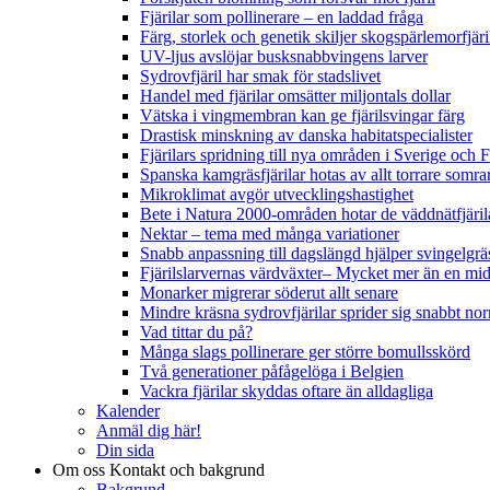
Fjärilar som pollinerare – en laddad fråga
Färg, storlek och genetik skiljer skogspärlemorfjär
UV-ljus avslöjar busksnabbvingens larver
Sydrovfjäril har smak för stadslivet
Handel med fjärilar omsätter miljontals dollar
Vätska i vingmembran kan ge fjärilsvingar färg
Drastisk minskning av danska habitatspecialister
Fjärilars spridning till nya områden i Sverige och
Spanska kamgräsfjärilar hotas av allt torrare somra
Mikroklimat avgör utvecklingshastighet
Bete i Natura 2000-områden hotar de väddnätfjäri
Nektar – tema med många variationer
Snabb anpassning till dagslängd hjälper svingelgräs
Fjärilslarvernas värdväxter– Mycket mer än en m
Monarker migrerar söderut allt senare
Mindre kräsna sydrovfjärilar sprider sig snabbt nor
Vad tittar du på?
Många slags pollinerare ger större bomullsskörd
Två generationer påfågelöga i Belgien
Vackra fjärilar skyddas oftare än alldagliga
Kalender
Anmäl dig här!
Din sida
Om oss
Kontakt och bakgrund
Bakgrund