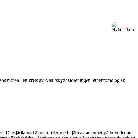
vårens möten i en krets av Naturskyddsföreningen, ett entomologisk
ge. Dagfjärilarna känner dofter med hjälp av antenner på huvudet och