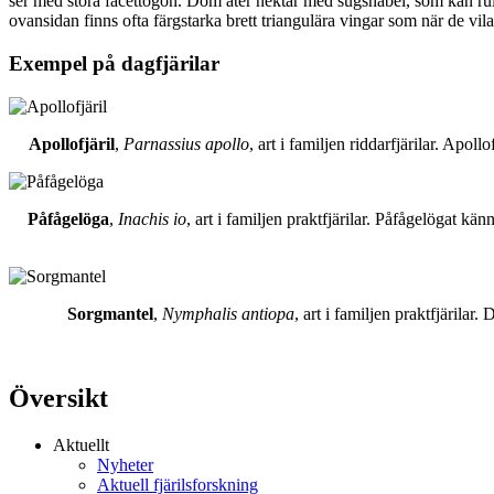
ser med stora facettögon. Dom äter nektar med sugsnabel, som kan rull
ovansidan finns ofta färgstarka brett triangulära vingar som när de vil
Exempel på dagfjärilar
Apollofjäril
,
Parnassius apollo
, art i familjen riddarfjärilar. Apol
Påfågelöga
,
Inachis io
, art i familjen praktfjärilar. Påfågelögat 
Sorgmantel
,
Nymphalis antiopa
, art i familjen praktfjärila
Översikt
Aktuellt
Nyheter
Aktuell fjärilsforskning