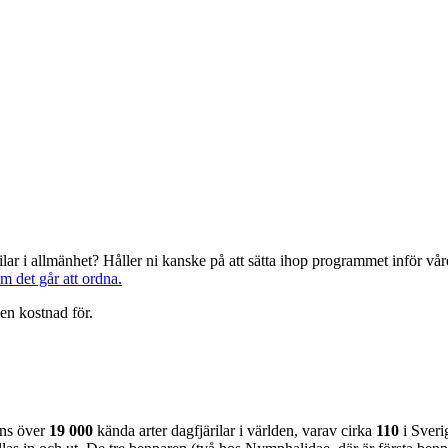
järilar i allmänhet? Håller ni kanske på att sätta ihop programmet inför 
om det går att ordna.
en kostnad för.
nns över
19 000
kända arter dagfjärilar i världen, varav cirka
110
i Sveri