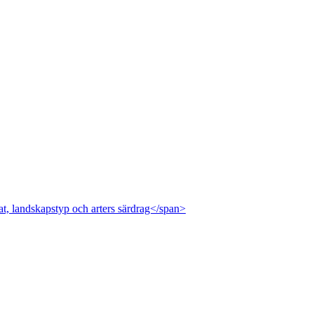
at, landskapstyp och arters särdrag</span>