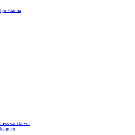
tress som larver
ritannien