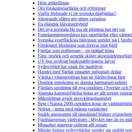
Hela artikellistan
Om forskningsartiklar och referenser
Varför förlorade vi tre svenska dagfjärilar?
Slingrande slåtter ger större variation
En öländsk blåvingehybrid
Det nya normala får oss att glömma hur det var
Fortplantningsproblem hos rapsfjärilar efter värmes
Svenska svartfläckiga blåvingar sprider sig i Storb
Förskjuten blomning som försvar mot fjäril
Fjärilar som pollinerare – en laddad fråga
Färg, storlek och genetik skiljer skogspärlemorfjär
UV-ljus avslöjar busksnabbvingens larver
Sydrovfjäril har smak för stadslivet
Handel med fjärilar omsätter miljontals dollar
Vätska i vingmembran kan ge fjärilsvingar färg
Drastisk minskning av danska habitatspecialister
Fjärilars spridning till nya områden i Sverige och
Spanska kamgräsfjärilar hotas av allt torrare somra
Mikroklimat avgör utvecklingshastighet
Bete i Natura 2000-områden hotar de väddnätfjäri
Nektar – tema med många variationer
Snabb anpassning till dagslängd hjälper svingelgräs
Fjärilslarvernas värdväxter– Mycket mer än en m
Monarker migrerar söderut allt senare
Mindre kräsna sydrovfjärilar sprider sig snabbt nor