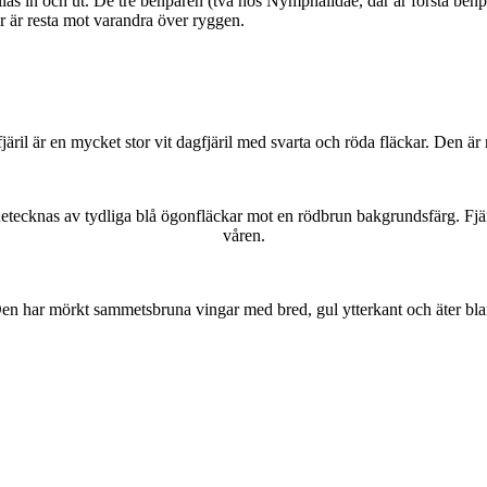
as in och ut. De tre benparen (två hos Nymphalidae, där är första benpa
ar är resta mot varandra över ryggen.
lofjäril är en mycket stor vit dagfjäril med svarta och röda fläckar. Den 
kännetecknas av tydliga blå ögonfläckar mot en rödbrun bakgrundsfärg. Fj
våren.
r. Den har mörkt sammetsbruna vingar med bred, gul ytterkant och äter bla