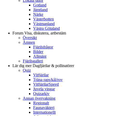
Lokala sidor
Gotland
Jämtland
Närke
Västerbotten
Västmanland
Västra Götaland
Forum
Visa, diskutera, artbestäm
Översikt
Ämnen
Fjärilsfrågor
Bilder
Allmänt
Fjärilsgalleri
Lär dig mer
Dagfjärilar & pollinatörer
Quiz
Vitfjärilar
Träna raps/kål/rov
VitfjärilarSpeed
Juvela vingar
Quizarkiv
Annan övervakning
Regionalt
Faunaväkteri
Internationellt