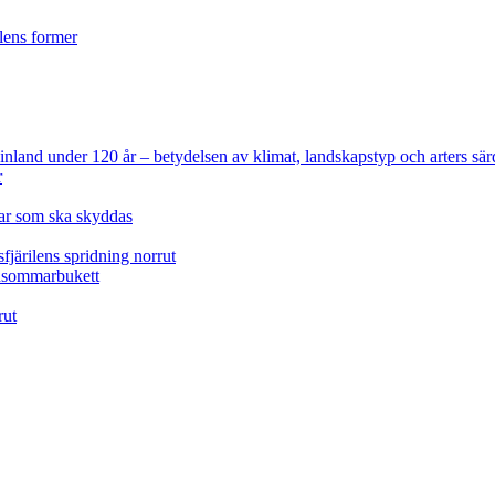
ilens former
 Finland under 120 år
– betydelsen av klimat, landskapstyp och arters sär
r
lar som ska skyddas
fjärilens spridning norrut
idsommarbukett
rut