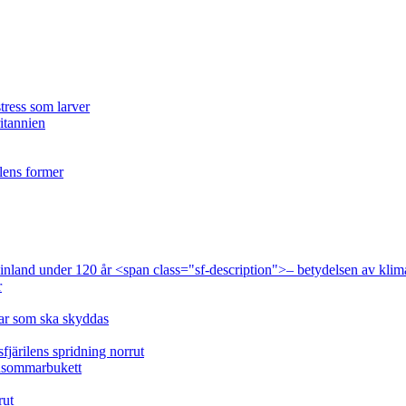
tress som larver
ritannien
ilens former
 Finland under 120 år <span class="sf-description">– betydelsen av klim
r
lar som ska skyddas
fjärilens spridning norrut
idsommarbukett
rut