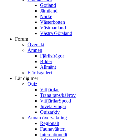
Gotland
Jämtland
Närke
Västerbotten
Västmanland
Västra Götaland
Forum
Översikt
Ämnen
Fjärilsfrågor
Bilder
Allmänt
Fjärilsgalleri
Lär dig mer
Quiz
Vitfjärilar
Träna raps/kål/rov
VitfjärilarSpeed
Juvela vingar
Quizarkiv
Annan övervakning
Regionalt
Faunaväkteri
Internationellt