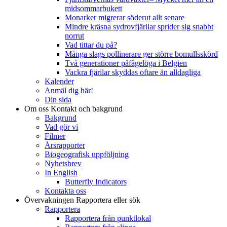
midsommarbukett
Monarker migrerar söderut allt senare
Mindre kräsna sydrovfjärilar sprider sig snabbt
norrut
Vad tittar du på?
Många slags pollinerare ger större bomullsskörd
Två generationer påfågelöga i Belgien
Vackra fjärilar skyddas oftare än alldagliga
Kalender
Anmäl dig här!
Din sida
Om oss
Kontakt och bakgrund
Bakgrund
Vad gör vi
Filmer
Årsrapporter
Biogeografisk uppföljning
Nyhetsbrev
In English
Butterfly Indicators
Kontakta oss
Övervakningen
Rapportera eller sök
Rapportera
Rapportera från punktlokal