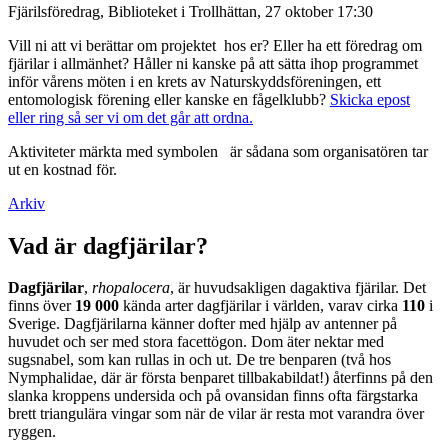
Fjärilsföredrag, Biblioteket i Trollhättan, 27 oktober 17:30
Vill ni att vi berättar om projektet hos er? Eller ha ett föredrag om
fjärilar i allmänhet? Håller ni kanske på att sätta ihop programmet
inför vårens möten i en krets av Naturskyddsföreningen, ett
entomologisk förening eller kanske en fågelklubb?
Skicka epost
eller ring så ser vi om det går att ordna.
Aktiviteter märkta med symbolen
är sådana som organisatören tar
ut en kostnad för.
Arkiv
Vad är dagfjärilar?
Dagfjärilar
,
rhopalocera
, är huvudsakligen dagaktiva fjärilar. Det
finns över
19 000
kända arter dagfjärilar i världen, varav cirka
110
i
Sverige. Dagfjärilarna känner dofter med hjälp av antenner på
huvudet och ser med stora facettögon. Dom äter nektar med
sugsnabel, som kan rullas in och ut. De tre benparen (två hos
Nymphalidae, där är första benparet tillbakabildat!) återfinns på den
slanka kroppens undersida och på ovansidan finns ofta färgstarka
brett triangulära vingar som när de vilar är resta mot varandra över
ryggen.