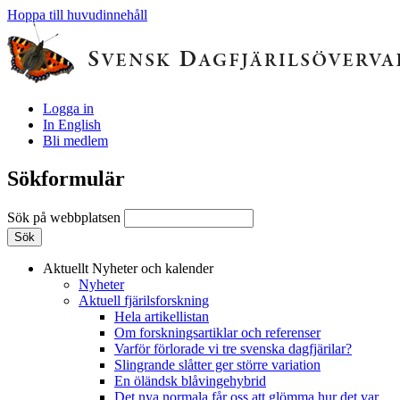
Hoppa till huvudinnehåll
Logga in
In English
Bli medlem
Sökformulär
Sök på webbplatsen
Aktuellt
Nyheter och kalender
Nyheter
Aktuell fjärilsforskning
Hela artikellistan
Om forskningsartiklar och referenser
Varför förlorade vi tre svenska dagfjärilar?
Slingrande slåtter ger större variation
En öländsk blåvingehybrid
Det nya normala får oss att glömma hur det var