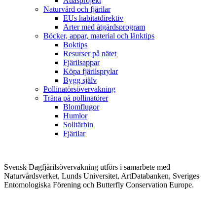
Atlasprojekt
Naturvård och fjärilar
EUs habitatdirektiv
Arter med åtgärdsprogram
Böcker, appar, material och länktips
Boktips
Resurser på nätet
Fjärilsappar
Köpa fjärilsprylar
Bygg själv
Pollinatörsövervakning
Träna på pollinatörer
Blomflugor
Humlor
Solitärbin
Fjärilar
Svensk Dagfjärilsövervakning utförs i samarbete med
Naturvårdsverket, Lunds Universitet, ArtDatabanken, Sveriges
Entomologiska Förening och Butterfly Conservation Europe.