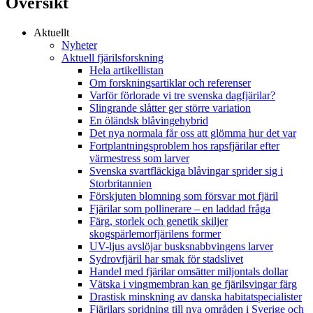
Översikt
Aktuellt
Nyheter
Aktuell fjärilsforskning
Hela artikellistan
Om forskningsartiklar och referenser
Varför förlorade vi tre svenska dagfjärilar?
Slingrande slåtter ger större variation
En öländsk blåvingehybrid
Det nya normala får oss att glömma hur det var
Fortplantningsproblem hos rapsfjärilar efter
värmestress som larver
Svenska svartfläckiga blåvingar sprider sig i
Storbritannien
Förskjuten blomning som försvar mot fjäril
Fjärilar som pollinerare – en laddad fråga
Färg, storlek och genetik skiljer
skogspärlemorfjärilens former
UV-ljus avslöjar busksnabbvingens larver
Sydrovfjäril har smak för stadslivet
Handel med fjärilar omsätter miljontals dollar
Vätska i vingmembran kan ge fjärilsvingar färg
Drastisk minskning av danska habitatspecialister
Fjärilars spridning till nya områden i Sverige och