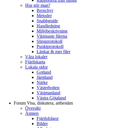
Rapportera från slinga
Hur gör man?
Broschyr
Metoder
Snabbguide
Handledning
Miljöbeskrivning
Viktigaste filerna
Slingprotokoll
Punktprotokoll
Länkar & mer filer
Våra lokaler
Fjärilskarta
Lokala sidor
Gotland
Jämtland
Närke
Västerbotten
Västmanland
Västra Götaland
Forum
Visa, diskutera, artbestäm
Översikt
Ämnen
Fjärilsfrågor
Bilder