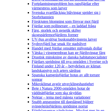
Fortplantningsproblem hos rapsfjärilar efter
värmestress som larver
Svenska svartfläckiga blåvingar sprider sig i
Storbritannien
Förskjuten blomning som försvar mot fjäril
Fjärilar som pollinerare – en laddad fråga
Färg, storlek och genetik skiljer
skogspärlemorfjärilens former
UV-ljus avslöjar busksnabbvingens larver
Sydrovfjäril har smak för stadslivet
Handel med fjärilar omsätter miljontals dollar
Vätska i vingmembran kan ge fjärilsvingar färg
Drastisk minskning av danska habitatspecialister
Fjärilars spridning till nya områden i Sverige och
Finland under 120 år
– betydelsen av klimat,
landskapstyp och arters särdrag
Spanska kamgräsfjärilar hotas av allt torrare
somrar
Mikroklimat avgör utvecklingshastighet
Bete i Natura 2000-områden hotar de
väddnätfjärilar som ska skyddas
Nektar – tema med många variationer
Snabb anpassning till dagslängd hjälper
svingelgräsfjärilens spridning norrut
Fjärilslarvernas värdväxter– Mycket mer än en