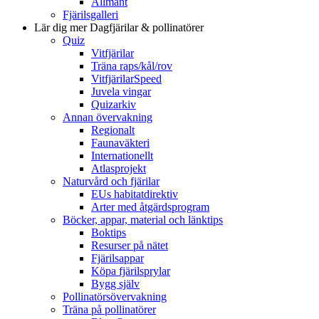
Allmänt
Fjärilsgalleri
Lär dig mer
Dagfjärilar & pollinatörer
Quiz
Vitfjärilar
Träna raps/kål/rov
VitfjärilarSpeed
Juvela vingar
Quizarkiv
Annan övervakning
Regionalt
Faunaväkteri
Internationellt
Atlasprojekt
Naturvård och fjärilar
EUs habitatdirektiv
Arter med åtgärdsprogram
Böcker, appar, material och länktips
Boktips
Resurser på nätet
Fjärilsappar
Köpa fjärilsprylar
Bygg själv
Pollinatörsövervakning
Träna på pollinatörer