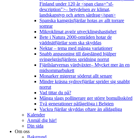
Finland under 120 år <span class="sf-
description">– betydelsen av klimat,
landskapstyp och arters särdrag</span>
Spanska kamgräsfjärilar hotas av allt torrare
somrar
Mikroklimat avgör utvecklingshastighet
Bete i Natura 2000-områden hotar de
väddnätfjärilar som ska skyddas
Nektar – tema med många variationer
Snabb anpassning till dagslängd hjälper
svingelgräsfjärilens spridning norrut
Fjärilslarvernas värdväxter– Mycket mer än en
midsommarbukett
Monarker migrerar söderut allt senare
Mindre kräsna sydrovfjärilar sprider sig snabbt
norrut
Vad tittar du på?
Många slags pollinerare ger större bomullsskörd
Två generationer påfågelöga i Belgien
Vackra fjärilar skyddas oftare än alldagliga
Kalender
Anmäl dig här!
Din sida
Om oss
Bakgrund