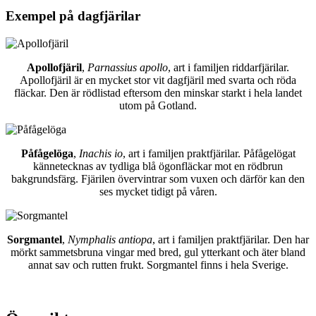
Exempel på dagfjärilar
Apollofjäril
,
Parnassius apollo
, art i familjen riddarfjärilar.
Apollofjäril är en mycket stor vit dagfjäril med svarta och röda
fläckar. Den är rödlistad eftersom den minskar starkt i hela landet
utom på Gotland.
Påfågelöga
,
Inachis io
, art i familjen praktfjärilar. Påfågelögat
kännetecknas av tydliga blå ögonfläckar mot en rödbrun
bakgrundsfärg. Fjärilen övervintrar som vuxen och därför kan den
ses mycket tidigt på våren.
Sorgmantel
,
Nymphalis antiopa
, art i familjen praktfjärilar. Den har
mörkt sammetsbruna vingar med bred, gul ytterkant och äter bland
annat sav och rutten frukt. Sorgmantel finns i hela Sverige.