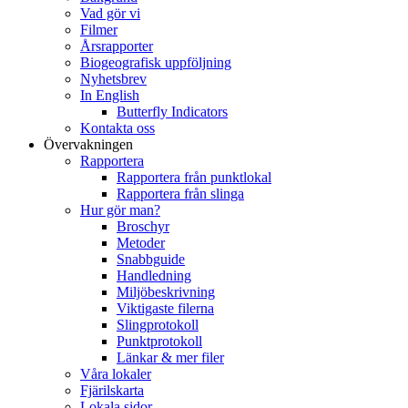
Vad gör vi
Filmer
Årsrapporter
Biogeografisk uppföljning
Nyhetsbrev
In English
Butterfly Indicators
Kontakta oss
Övervakningen
Rapportera
Rapportera från punktlokal
Rapportera från slinga
Hur gör man?
Broschyr
Metoder
Snabbguide
Handledning
Miljöbeskrivning
Viktigaste filerna
Slingprotokoll
Punktprotokoll
Länkar & mer filer
Våra lokaler
Fjärilskarta
Lokala sidor