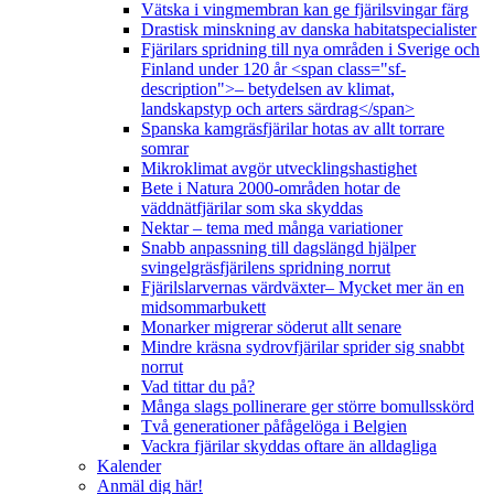
Vätska i vingmembran kan ge fjärilsvingar färg
Drastisk minskning av danska habitatspecialister
Fjärilars spridning till nya områden i Sverige och
Finland under 120 år <span class="sf-
description">– betydelsen av klimat,
landskapstyp och arters särdrag</span>
Spanska kamgräsfjärilar hotas av allt torrare
somrar
Mikroklimat avgör utvecklingshastighet
Bete i Natura 2000-områden hotar de
väddnätfjärilar som ska skyddas
Nektar – tema med många variationer
Snabb anpassning till dagslängd hjälper
svingelgräsfjärilens spridning norrut
Fjärilslarvernas värdväxter– Mycket mer än en
midsommarbukett
Monarker migrerar söderut allt senare
Mindre kräsna sydrovfjärilar sprider sig snabbt
norrut
Vad tittar du på?
Många slags pollinerare ger större bomullsskörd
Två generationer påfågelöga i Belgien
Vackra fjärilar skyddas oftare än alldagliga
Kalender
Anmäl dig här!