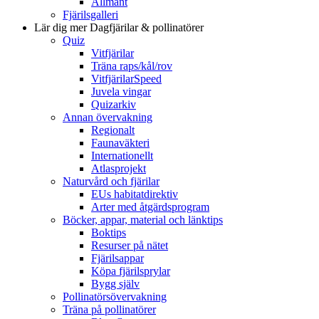
Allmänt
Fjärilsgalleri
Lär dig mer
Dagfjärilar & pollinatörer
Quiz
Vitfjärilar
Träna raps/kål/rov
VitfjärilarSpeed
Juvela vingar
Quizarkiv
Annan övervakning
Regionalt
Faunaväkteri
Internationellt
Atlasprojekt
Naturvård och fjärilar
EUs habitatdirektiv
Arter med åtgärdsprogram
Böcker, appar, material och länktips
Boktips
Resurser på nätet
Fjärilsappar
Köpa fjärilsprylar
Bygg själv
Pollinatörsövervakning
Träna på pollinatörer