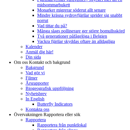
midsommarbukett
Monarker migrerar söderut allt senare
Mindre kräsna sydrovfjärilar sprider sig snabbt
norrut
Vad tittar du på?
Många slags pollinerare ger större bomullsskörd
Två generationer påfågelöga i Belgien
Vackra fjärilar skyddas oftare än alldagliga
Kalender
Anmäl dig här!
Din sida
Om oss
Kontakt och bakgrund
Bakgrund
Vad gör vi
Filmer
Årsrapporter
Biogeografisk uppföljning
Nyhetsbrev
In English
Butterfly Indicators
Kontakta oss
Övervakningen
Rapportera eller sök
Rapportera
Rapportera från punktlokal