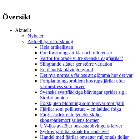
Översikt
Aktuellt
Nyheter
Aktuell fjärilsforskning
Hela artikellistan
Om forskningsartiklar och referenser
Varför förlorade vi tre svenska dagfjärilar?
Slingrande slåtter ger större variation
En öländsk blåvingehybrid
Det nya normala får oss att glömma hur det var
Fortplantningsproblem hos rapsfjärilar efter
värmestress som larver
Svenska svartfläckiga blåvingar sprider sig i
Storbritannien
Förskjuten blomning som försvar mot fjäril
Fjärilar som pollinerare – en laddad fråga
Färg, storlek och genetik skiljer
skogspärlemorfjärilens former
UV-ljus avslöjar busksnabbvingens larver
Sydrovfjäril har smak för stadslivet
Handel med fjärilar omsätter miljontals dollar