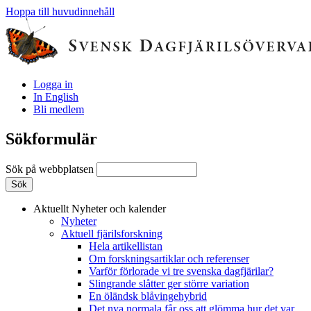
Hoppa till huvudinnehåll
Logga in
In English
Bli medlem
Sökformulär
Sök på webbplatsen
Aktuellt
Nyheter och kalender
Nyheter
Aktuell fjärilsforskning
Hela artikellistan
Om forskningsartiklar och referenser
Varför förlorade vi tre svenska dagfjärilar?
Slingrande slåtter ger större variation
En öländsk blåvingehybrid
Det nya normala får oss att glömma hur det var