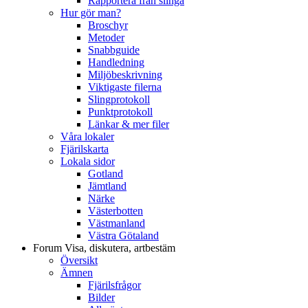
Rapportera från slinga
Hur gör man?
Broschyr
Metoder
Snabbguide
Handledning
Miljöbeskrivning
Viktigaste filerna
Slingprotokoll
Punktprotokoll
Länkar & mer filer
Våra lokaler
Fjärilskarta
Lokala sidor
Gotland
Jämtland
Närke
Västerbotten
Västmanland
Västra Götaland
Forum
Visa, diskutera, artbestäm
Översikt
Ämnen
Fjärilsfrågor
Bilder