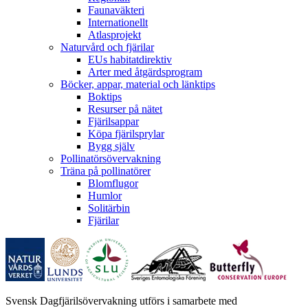
Faunaväkteri
Internationellt
Atlasprojekt
Naturvård och fjärilar
EUs habitatdirektiv
Arter med åtgärdsprogram
Böcker, appar, material och länktips
Boktips
Resurser på nätet
Fjärilsappar
Köpa fjärilsprylar
Bygg själv
Pollinatörsövervakning
Träna på pollinatörer
Blomflugor
Humlor
Solitärbin
Fjärilar
Svensk Dagfjärilsövervakning utförs i samarbete med