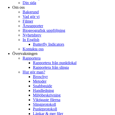
Din sida
Om oss
Bakgrund
Vad gör vi
Filmer
Årsrapporter
Biogeografisk uppföljning
Nyhetsbrev
In English
Butterfly Indicators
Kontakta oss
Övervakningen
Rapportera
Rapportera från punktlokal
Rapportera från slinga
Hur gör man?
Broschyr
Metoder
Snabbguide
Handledning
Miljöbeskrivning
Viktigaste filerna
Slingprotokoll
Punktprotokoll
Länkar & mer filer