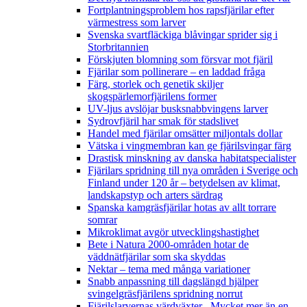
Fortplantningsproblem hos rapsfjärilar efter
värmestress som larver
Svenska svartfläckiga blåvingar sprider sig i
Storbritannien
Förskjuten blomning som försvar mot fjäril
Fjärilar som pollinerare – en laddad fråga
Färg, storlek och genetik skiljer
skogspärlemorfjärilens former
UV-ljus avslöjar busksnabbvingens larver
Sydrovfjäril har smak för stadslivet
Handel med fjärilar omsätter miljontals dollar
Vätska i vingmembran kan ge fjärilsvingar färg
Drastisk minskning av danska habitatspecialister
Fjärilars spridning till nya områden i Sverige och
Finland under 120 år
– betydelsen av klimat,
landskapstyp och arters särdrag
Spanska kamgräsfjärilar hotas av allt torrare
somrar
Mikroklimat avgör utvecklingshastighet
Bete i Natura 2000-områden hotar de
väddnätfjärilar som ska skyddas
Nektar – tema med många variationer
Snabb anpassning till dagslängd hjälper
svingelgräsfjärilens spridning norrut
Fjärilslarvernas värdväxter– Mycket mer än en