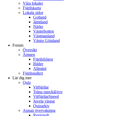
Våra lokaler
Fjärilskarta
Lokala sidor
Gotland
Jämtland
Närke
Västerbotten
Västmanland
Västra Götaland
Forum
Översikt
Ämnen
Fjärilsfrågor
Bilder
Allmänt
Fjärilsgalleri
Lär dig mer
Quiz
Vitfjärilar
Träna raps/kål/rov
VitfjärilarSpeed
Juvela vingar
Quizarkiv
Annan övervakning
Regionalt