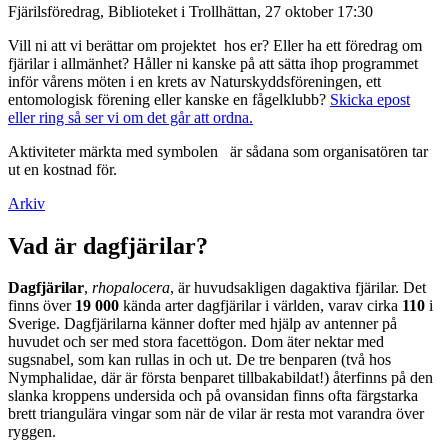
Fjärilsföredrag, Biblioteket i Trollhättan, 27 oktober 17:30
Vill ni att vi berättar om projektet hos er? Eller ha ett föredrag om
fjärilar i allmänhet? Håller ni kanske på att sätta ihop programmet
inför vårens möten i en krets av Naturskyddsföreningen, ett
entomologisk förening eller kanske en fågelklubb?
Skicka epost
eller ring så ser vi om det går att ordna.
Aktiviteter märkta med symbolen
är sådana som organisatören tar
ut en kostnad för.
Arkiv
Vad är dagfjärilar?
Dagfjärilar
,
rhopalocera
, är huvudsakligen dagaktiva fjärilar. Det
finns över
19 000
kända arter dagfjärilar i världen, varav cirka
110
i
Sverige. Dagfjärilarna känner dofter med hjälp av antenner på
huvudet och ser med stora facettögon. Dom äter nektar med
sugsnabel, som kan rullas in och ut. De tre benparen (två hos
Nymphalidae, där är första benparet tillbakabildat!) återfinns på den
slanka kroppens undersida och på ovansidan finns ofta färgstarka
brett triangulära vingar som när de vilar är resta mot varandra över
ryggen.