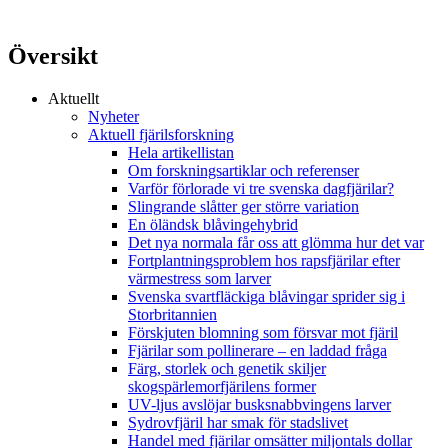
Översikt
Aktuellt
Nyheter
Aktuell fjärilsforskning
Hela artikellistan
Om forskningsartiklar och referenser
Varför förlorade vi tre svenska dagfjärilar?
Slingrande slåtter ger större variation
En öländsk blåvingehybrid
Det nya normala får oss att glömma hur det var
Fortplantningsproblem hos rapsfjärilar efter
värmestress som larver
Svenska svartfläckiga blåvingar sprider sig i
Storbritannien
Förskjuten blomning som försvar mot fjäril
Fjärilar som pollinerare – en laddad fråga
Färg, storlek och genetik skiljer
skogspärlemorfjärilens former
UV-ljus avslöjar busksnabbvingens larver
Sydrovfjäril har smak för stadslivet
Handel med fjärilar omsätter miljontals dollar