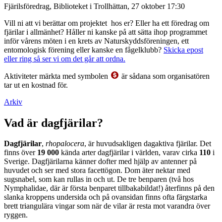
Fjärilsföredrag, Biblioteket i Trollhättan, 27 oktober 17:30
Vill ni att vi berättar om projektet hos er? Eller ha ett föredrag om
fjärilar i allmänhet? Håller ni kanske på att sätta ihop programmet
inför vårens möten i en krets av Naturskyddsföreningen, ett
entomologisk förening eller kanske en fågelklubb?
Skicka epost
eller ring så ser vi om det går att ordna.
Aktiviteter märkta med symbolen
är sådana som organisatören
tar ut en kostnad för.
Arkiv
Vad är dagfjärilar?
Dagfjärilar
,
rhopalocera
, är huvudsakligen dagaktiva fjärilar. Det
finns över
19 000
kända arter dagfjärilar i världen, varav cirka
110
i
Sverige. Dagfjärilarna känner dofter med hjälp av antenner på
huvudet och ser med stora facettögon. Dom äter nektar med
sugsnabel, som kan rullas in och ut. De tre benparen (två hos
Nymphalidae, där är första benparet tillbakabildat!) återfinns på den
slanka kroppens undersida och på ovansidan finns ofta färgstarka
brett triangulära vingar som när de vilar är resta mot varandra över
ryggen.