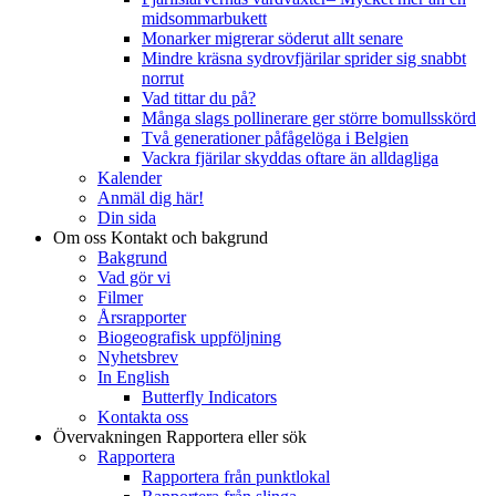
midsommarbukett
Monarker migrerar söderut allt senare
Mindre kräsna sydrovfjärilar sprider sig snabbt
norrut
Vad tittar du på?
Många slags pollinerare ger större bomullsskörd
Två generationer påfågelöga i Belgien
Vackra fjärilar skyddas oftare än alldagliga
Kalender
Anmäl dig här!
Din sida
Om oss
Kontakt och bakgrund
Bakgrund
Vad gör vi
Filmer
Årsrapporter
Biogeografisk uppföljning
Nyhetsbrev
In English
Butterfly Indicators
Kontakta oss
Övervakningen
Rapportera eller sök
Rapportera
Rapportera från punktlokal