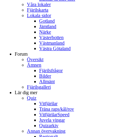
Våra lokaler
Fjärilskarta
Lokala sidor
Gotland
Jämtland
Närke
Västerbotten
Västmanland
Västra Götaland
Forum
Översikt
Ämnen
Fjärilsfrågor
Bilder
Allmänt
Fjärilsgalleri
Lär dig mer
Quiz
Vitfjärilar
Träna raps/kål/rov
VitfjärilarSpeed
Juvela vingar
Quizarkiv
Annan övervakning
Regionalt