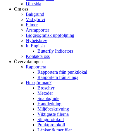
Din sida
Om oss
Bakgrund
Vad gör vi
Filmer
Årsrapporter
Biogeografisk uppföljning
Nyhetsbrev
In English
Butterfly Indicators
Kontakta oss
Övervakningen
Rapportera
Rapportera från punktlokal
Rapportera från slinga
Hur gör man?
Broschyr
Metoder
Snabbguide
Handledning
Miljöbeskrivning
Viktigaste filerna
Slingprotokoll
Punktprotokoll
Länkar & mer filer