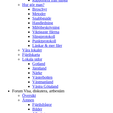
Rapportera från slinga
Hur gör man?
Broschyr
Metoder
Snabbguide
Handledning
Miljöbeskrivning
Viktigaste filerna
Slingprotokoll
Punktprotokoll
Länkar & mer filer
Våra lokaler
Fjärilskarta
Lokala sidor
Gotland
Jämtland
Närke
Västerbotten
Västmanland
Västra Götaland
Forum
Visa, diskutera, artbestäm
Översikt
Ämnen
Fjärilsfrågor
Bilder