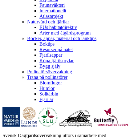
Faunaväkteri
Internationellt
Atlasprojekt
Naturvård och fjärilar
EUs habitatdirektiv
Arter med åtgärdsprogram
Böcker, appar, material och länktips
Boktips
Resurser på nätet
Fjärilsappar
Köpa fjärilsprylar
Bygg själv
Pollinatörsövervakning
Träna på pollinatörer
Blomflugor
Humlor
Solitärbin
Fjärilar
Svensk Dagfjärilsövervakning utförs i samarbete med