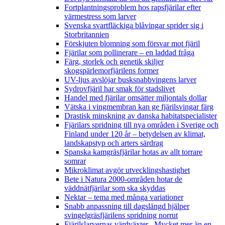
Fortplantningsproblem hos rapsfjärilar efter
värmestress som larver
Svenska svartfläckiga blåvingar sprider sig i
Storbritannien
Förskjuten blomning som försvar mot fjäril
Fjärilar som pollinerare – en laddad fråga
Färg, storlek och genetik skiljer
skogspärlemorfjärilens former
UV-ljus avslöjar busksnabbvingens larver
Sydrovfjäril har smak för stadslivet
Handel med fjärilar omsätter miljontals dollar
Vätska i vingmembran kan ge fjärilsvingar färg
Drastisk minskning av danska habitatspecialister
Fjärilars spridning till nya områden i Sverige och
Finland under 120 år
– betydelsen av klimat,
landskapstyp och arters särdrag
Spanska kamgräsfjärilar hotas av allt torrare
somrar
Mikroklimat avgör utvecklingshastighet
Bete i Natura 2000-områden hotar de
väddnätfjärilar som ska skyddas
Nektar – tema med många variationer
Snabb anpassning till dagslängd hjälper
svingelgräsfjärilens spridning norrut
Fjärilslarvernas värdväxter– Mycket mer än en