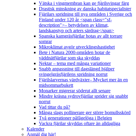
Vätska i vingmembran kan ge fjärilsvingar färg
Drastisk minskning av danska habitatspecialister
Fjärilars spridning till nya områden i Sverige och
Finland under 120 år <span class="sf-
description">– betydelsen av klimat,
landskapstyp och arters särdrag</span>
Spanska kamgräsfjärilar hotas av allt torrare
somrar
Mikroklimat avgör utvecklingshastighet
Bete i Natura 2000-områden hotar de
väddnätfjärilar som ska skyddas
Nektar – tema med många variationer
Snabb anpassning till dagslängd hjälper
svingelgräsfjärilens spridning norrut
Fjärilslarvernas värdväxter– Mycket mer än en
midsommarbukett
Monarker migrerar söderut allt senare
Mindre kräsna sydrovfjärilar sprider sig snabbt
norrut
Vad tittar du på?
Många slags pollinerare ger större bomullsskörd
Två generationer påfågelöga i Belgien
Vackra fjärilar skyddas oftare än alldagliga
Kalender
Anmäl dig här!