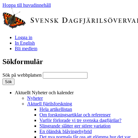
Hoppa till huvudinnehåll
Logga in
In English
Bli medlem
Sökformulär
Sök på webbplatsen
Aktuellt
Nyheter och kalender
Nyheter
Aktuell fjärilsforskning
Hela artikellistan
Om forskningsartiklar och referenser
Varför förlorade vi tre svenska dagfjärilar?
Slingrande slåtter ger större variation
En öländsk blåvingehybrid
Det nya normala får oss att glömma hur det var