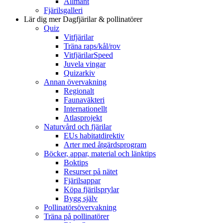
Allmänt
Fjärilsgalleri
Lär dig mer
Dagfjärilar & pollinatörer
Quiz
Vitfjärilar
Träna raps/kål/rov
VitfjärilarSpeed
Juvela vingar
Quizarkiv
Annan övervakning
Regionalt
Faunaväkteri
Internationellt
Atlasprojekt
Naturvård och fjärilar
EUs habitatdirektiv
Arter med åtgärdsprogram
Böcker, appar, material och länktips
Boktips
Resurser på nätet
Fjärilsappar
Köpa fjärilsprylar
Bygg själv
Pollinatörsövervakning
Träna på pollinatörer