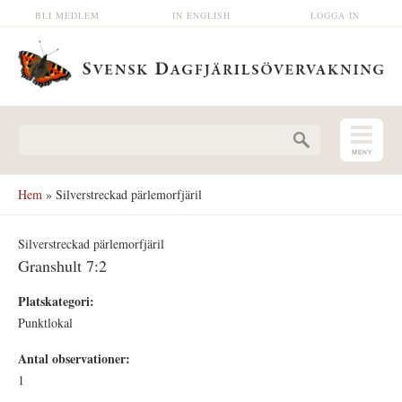
Hoppa till huvudinnehåll
BLI MEDLEM
IN ENGLISH
LOGGA IN
Sökformulär
Hem
» Silverstreckad pärlemorfjäril
Silverstreckad pärlemorfjäril
Granshult 7:2
Platskategori:
Punktlokal
Antal observationer:
1