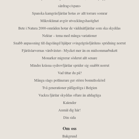
särdrag</span>
Spanska kamgräsfjärilar hotas av allt torrare somrar
Mikroklimat avgör utvecklingshastighet
Bete i Natura 2000-områden hotar de väddnätfjärilar som ska skyddas
Nektar – tema med många variationer
Snabb anpassning till dagslängd hjälper svingelgräsfjärilens spridning norrut
Fjärilslarvernas värdväxter– Mycket mer än en midsommarbukett
Monarker migrerar söderut allt senare
Mindre kräsna sydrovfjärilar sprider sig snabbt norrut
Vad tittar du på?
Många slags pollinerare ger större bomullsskörd
Två generationer påfågelöga i Belgien
Vackra fjärilar skyddas oftare än alldagliga
Kalender
Anmäl dig här!
Din sida
Om oss
Bakgrund