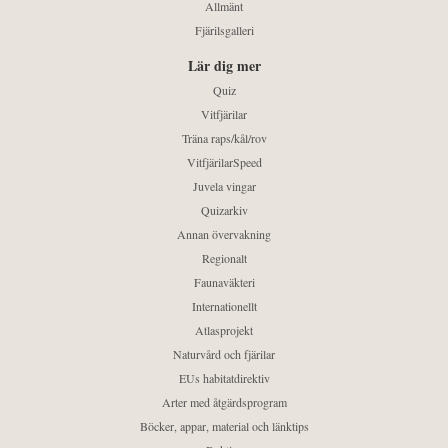
Allmänt
Fjärilsgalleri
Lär dig mer
Quiz
Vitfjärilar
Träna raps/kål/rov
VitfjärilarSpeed
Juvela vingar
Quizarkiv
Annan övervakning
Regionalt
Faunaväkteri
Internationellt
Atlasprojekt
Naturvård och fjärilar
EUs habitatdirektiv
Arter med åtgärdsprogram
Böcker, appar, material och länktips