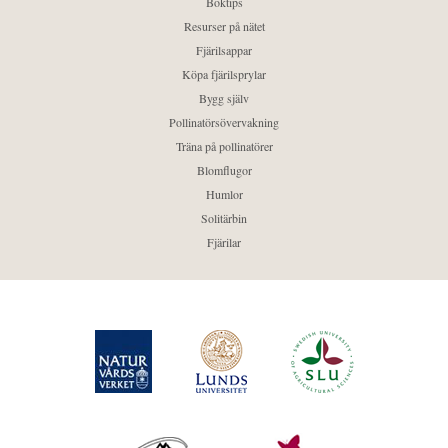
Boktips
Resurser på nätet
Fjärilsappar
Köpa fjärilsprylar
Bygg själv
Pollinatörsövervakning
Träna på pollinatörer
Blomflugor
Humlor
Solitärbin
Fjärilar