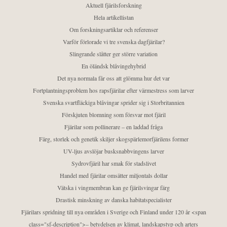
Aktuell fjärilsforskning
Hela artikellistan
Om forskningsartiklar och referenser
Varför förlorade vi tre svenska dagfjärilar?
Slingrande slåtter ger större variation
En öländsk blåvingehybrid
Det nya normala får oss att glömma hur det var
Fortplantningsproblem hos rapsfjärilar efter värmestress som larver
Svenska svartfläckiga blåvingar sprider sig i Storbritannien
Förskjuten blomning som försvar mot fjäril
Fjärilar som pollinerare – en laddad fråga
Färg, storlek och genetik skiljer skogspärlemorfjärilens former
UV-ljus avslöjar busksnabbvingens larver
Sydrovfjäril har smak för stadslivet
Handel med fjärilar omsätter miljontals dollar
Vätska i vingmembran kan ge fjärilsvingar färg
Drastisk minskning av danska habitatspecialister
Fjärilars spridning till nya områden i Sverige och Finland under 120 år <span
class="sf-description">– betydelsen av klimat, landskapstyp och arters