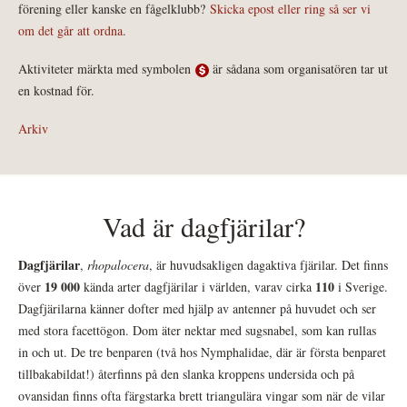
förening eller kanske en fågelklubb?
Skicka epost eller ring så ser vi
om det går att ordna.
Aktiviteter märkta med symbolen
är sådana som organisatören tar ut
en kostnad för.
Arkiv
Vad är dagfjärilar?
Dagfjärilar
,
rhopalocera
, är huvudsakligen dagaktiva fjärilar. Det finns
19 000
110
över
kända arter dagfjärilar i världen, varav cirka
i Sverige.
Dagfjärilarna känner dofter med hjälp av antenner på huvudet och ser
med stora facettögon. Dom äter nektar med sugsnabel, som kan rullas
in och ut. De tre benparen (två hos Nymphalidae, där är första benparet
tillbakabildat!) återfinns på den slanka kroppens undersida och på
ovansidan finns ofta färgstarka brett triangulära vingar som när de vilar