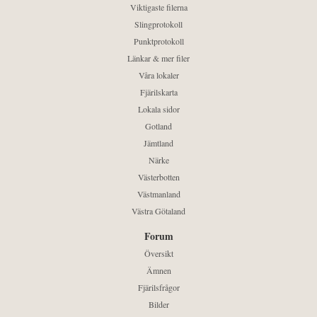
Viktigaste filerna
Slingprotokoll
Punktprotokoll
Länkar & mer filer
Våra lokaler
Fjärilskarta
Lokala sidor
Gotland
Jämtland
Närke
Västerbotten
Västmanland
Västra Götaland
Forum
Översikt
Ämnen
Fjärilsfrågor
Bilder