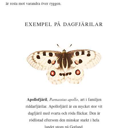
är resta mot varandra över ryggen.
EXEMPEL PÅ DAGFJÄRILAR
Apollofjäril
,
Parnassius apollo
, art i familjen
riddarfjärilar. Apollofjäril är en mycket stor vit
dagfjäril med svarta och röda fläckar. Den är
rödlistad eftersom den minskar starkt i hela
landet utom på Gotland.