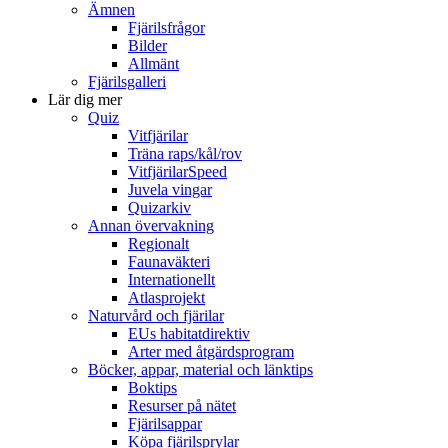
Ämnen
Fjärilsfrågor
Bilder
Allmänt
Fjärilsgalleri
Lär dig mer
Quiz
Vitfjärilar
Träna raps/kål/rov
VitfjärilarSpeed
Juvela vingar
Quizarkiv
Annan övervakning
Regionalt
Faunaväkteri
Internationellt
Atlasprojekt
Naturvård och fjärilar
EUs habitatdirektiv
Arter med åtgärdsprogram
Böcker, appar, material och länktips
Boktips
Resurser på nätet
Fjärilsappar
Köpa fjärilsprylar