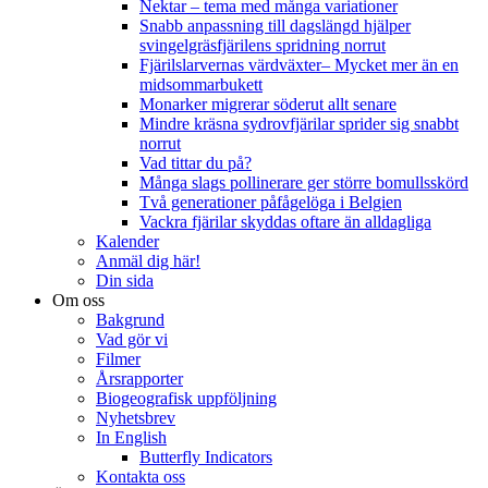
Nektar – tema med många variationer
Snabb anpassning till dagslängd hjälper
svingelgräsfjärilens spridning norrut
Fjärilslarvernas värdväxter– Mycket mer än en
midsommarbukett
Monarker migrerar söderut allt senare
Mindre kräsna sydrovfjärilar sprider sig snabbt
norrut
Vad tittar du på?
Många slags pollinerare ger större bomullsskörd
Två generationer påfågelöga i Belgien
Vackra fjärilar skyddas oftare än alldagliga
Kalender
Anmäl dig här!
Din sida
Om oss
Bakgrund
Vad gör vi
Filmer
Årsrapporter
Biogeografisk uppföljning
Nyhetsbrev
In English
Butterfly Indicators
Kontakta oss