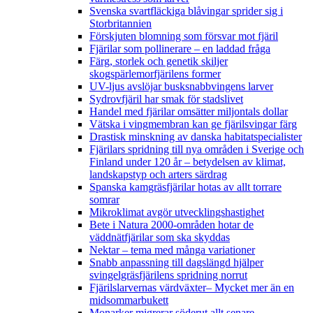
Svenska svartfläckiga blåvingar sprider sig i
Storbritannien
Förskjuten blomning som försvar mot fjäril
Fjärilar som pollinerare – en laddad fråga
Färg, storlek och genetik skiljer
skogspärlemorfjärilens former
UV-ljus avslöjar busksnabbvingens larver
Sydrovfjäril har smak för stadslivet
Handel med fjärilar omsätter miljontals dollar
Vätska i vingmembran kan ge fjärilsvingar färg
Drastisk minskning av danska habitatspecialister
Fjärilars spridning till nya områden i Sverige och
Finland under 120 år
– betydelsen av klimat,
landskapstyp och arters särdrag
Spanska kamgräsfjärilar hotas av allt torrare
somrar
Mikroklimat avgör utvecklingshastighet
Bete i Natura 2000-områden hotar de
väddnätfjärilar som ska skyddas
Nektar – tema med många variationer
Snabb anpassning till dagslängd hjälper
svingelgräsfjärilens spridning norrut
Fjärilslarvernas värdväxter– Mycket mer än en
midsommarbukett
Monarker migrerar söderut allt senare