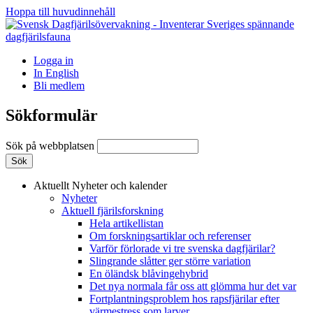
Hoppa till huvudinnehåll
Logga in
In English
Bli medlem
Sökformulär
Sök på webbplatsen
Aktuellt
Nyheter och kalender
Nyheter
Aktuell fjärilsforskning
Hela artikellistan
Om forskningsartiklar och referenser
Varför förlorade vi tre svenska dagfjärilar?
Slingrande slåtter ger större variation
En öländsk blåvingehybrid
Det nya normala får oss att glömma hur det var
Fortplantningsproblem hos rapsfjärilar efter
värmestress som larver