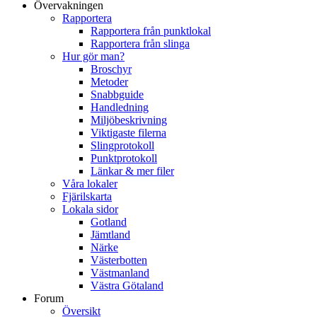
Övervakningen
Rapportera
Rapportera från punktlokal
Rapportera från slinga
Hur gör man?
Broschyr
Metoder
Snabbguide
Handledning
Miljöbeskrivning
Viktigaste filerna
Slingprotokoll
Punktprotokoll
Länkar & mer filer
Våra lokaler
Fjärilskarta
Lokala sidor
Gotland
Jämtland
Närke
Västerbotten
Västmanland
Västra Götaland
Forum
Översikt