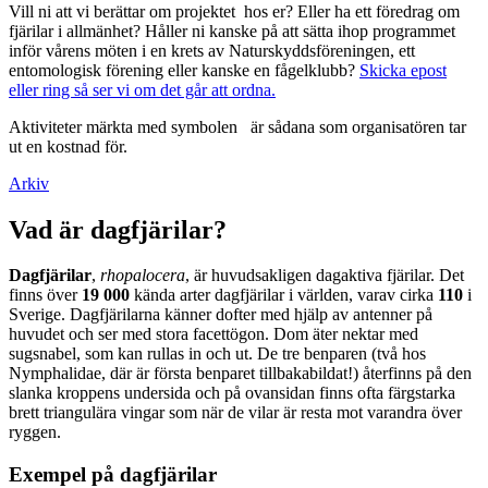
Vill ni att vi berättar om projektet hos er? Eller ha ett föredrag om
fjärilar i allmänhet? Håller ni kanske på att sätta ihop programmet
inför vårens möten i en krets av Naturskyddsföreningen, ett
entomologisk förening eller kanske en fågelklubb?
Skicka epost
eller ring så ser vi om det går att ordna.
Aktiviteter märkta med symbolen
är sådana som organisatören tar
ut en kostnad för.
Arkiv
Vad är dagfjärilar?
Dagfjärilar
,
rhopalocera
, är huvudsakligen dagaktiva fjärilar. Det
finns över
19 000
kända arter dagfjärilar i världen, varav cirka
110
i
Sverige. Dagfjärilarna känner dofter med hjälp av antenner på
huvudet och ser med stora facettögon. Dom äter nektar med
sugsnabel, som kan rullas in och ut. De tre benparen (två hos
Nymphalidae, där är första benparet tillbakabildat!) återfinns på den
slanka kroppens undersida och på ovansidan finns ofta färgstarka
brett triangulära vingar som när de vilar är resta mot varandra över
ryggen.
Exempel på dagfjärilar