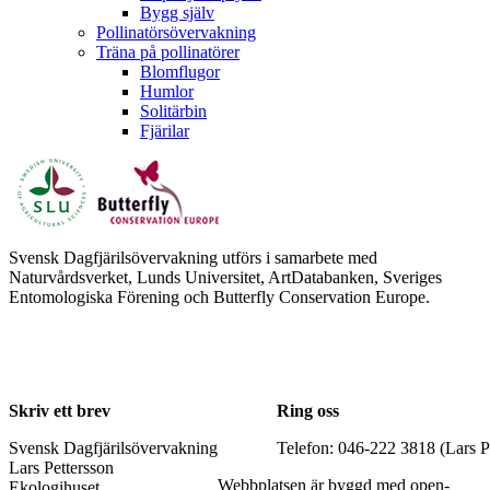
Bygg själv
Pollinatörsövervakning
Träna på pollinatörer
Blomflugor
Humlor
Solitärbin
Fjärilar
Svensk Dagfjärilsövervakning utförs i samarbete med
Naturvårdsverket, Lunds Universitet, ArtDatabanken, Sveriges
Entomologiska Förening och Butterfly Conservation Europe.
Skriv ett brev
Ring oss
Svensk Dagfjärilsövervakning
Telefon: 046-222 3818 (Lars P
Lars Pettersson
Webbplatsen är byggd med open-
Ekologihuset