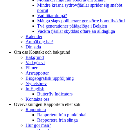
Mindre kräsna sydrovfjärilar sprider sig snabbt
norrut
Vad tittar du på?
Många slags pollinerare ger större bomullsskörd
Två generationer påfågelöga i Belgien
Vackra fjärilar skyddas oftare än alldagliga
Kalender
Anmäl dig här!
Din sida
Om oss
Kontakt och bakgrund
Bakgrund
Vad gör vi
Filmer
Årsrapporter
Biogeografisk uppföljning
Nyhetsbrev
In English
Butterfly Indicators
Kontakta oss
Övervakningen
Rapportera eller sök
Rapportera
Rapportera från punktlokal
Rapportera från slinga
Hur gör man?