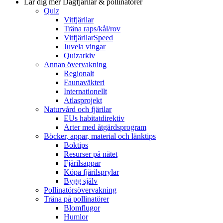
Lär dig mer
Dagfjärilar & pollinatörer
Quiz
Vitfjärilar
Träna raps/kål/rov
VitfjärilarSpeed
Juvela vingar
Quizarkiv
Annan övervakning
Regionalt
Faunaväkteri
Internationellt
Atlasprojekt
Naturvård och fjärilar
EUs habitatdirektiv
Arter med åtgärdsprogram
Böcker, appar, material och länktips
Boktips
Resurser på nätet
Fjärilsappar
Köpa fjärilsprylar
Bygg själv
Pollinatörsövervakning
Träna på pollinatörer
Blomflugor
Humlor