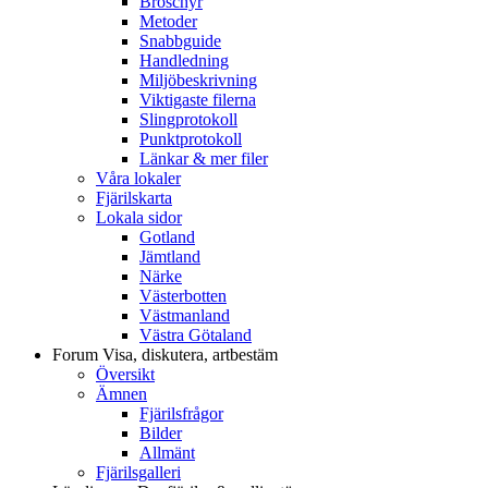
Broschyr
Metoder
Snabbguide
Handledning
Miljöbeskrivning
Viktigaste filerna
Slingprotokoll
Punktprotokoll
Länkar & mer filer
Våra lokaler
Fjärilskarta
Lokala sidor
Gotland
Jämtland
Närke
Västerbotten
Västmanland
Västra Götaland
Forum
Visa, diskutera, artbestäm
Översikt
Ämnen
Fjärilsfrågor
Bilder
Allmänt
Fjärilsgalleri