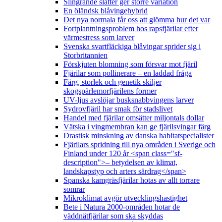
Slingrande slåtter ger större variation
En öländsk blåvingehybrid
Det nya normala får oss att glömma hur det var
Fortplantningsproblem hos rapsfjärilar efter
värmestress som larver
Svenska svartfläckiga blåvingar sprider sig i
Storbritannien
Förskjuten blomning som försvar mot fjäril
Fjärilar som pollinerare – en laddad fråga
Färg, storlek och genetik skiljer
skogspärlemorfjärilens former
UV-ljus avslöjar busksnabbvingens larver
Sydrovfjäril har smak för stadslivet
Handel med fjärilar omsätter miljontals dollar
Vätska i vingmembran kan ge fjärilsvingar färg
Drastisk minskning av danska habitatspecialister
Fjärilars spridning till nya områden i Sverige och
Finland under 120 år <span class="sf-
description">– betydelsen av klimat,
landskapstyp och arters särdrag</span>
Spanska kamgräsfjärilar hotas av allt torrare
somrar
Mikroklimat avgör utvecklingshastighet
Bete i Natura 2000-områden hotar de
väddnätfjärilar som ska skyddas