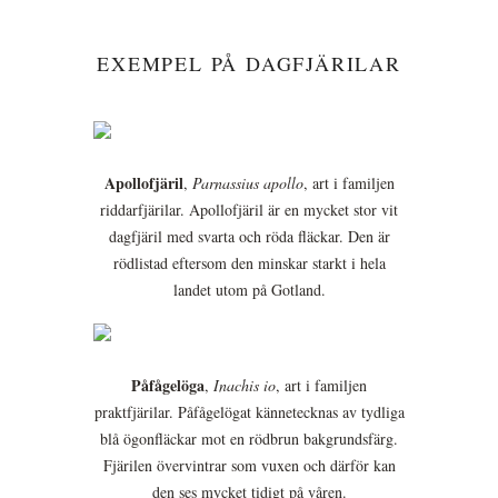
EXEMPEL PÅ DAGFJÄRILAR
Apollofjäril
,
Parnassius apollo
, art i familjen
riddarfjärilar. Apollofjäril är en mycket stor vit
dagfjäril med svarta och röda fläckar. Den är
rödlistad eftersom den minskar starkt i hela
landet utom på Gotland.
Påfågelöga
,
Inachis io
, art i familjen
praktfjärilar. Påfågelögat kännetecknas av tydliga
blå ögonfläckar mot en rödbrun bakgrundsfärg.
Fjärilen övervintrar som vuxen och därför kan
den ses mycket tidigt på våren.