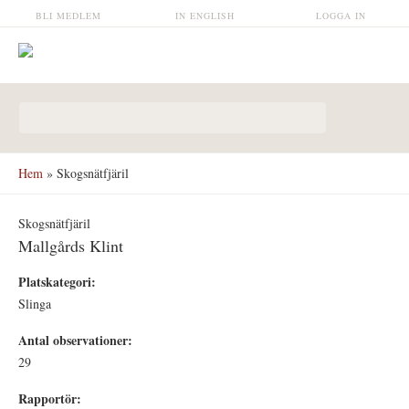
Hoppa till huvudinnehåll
BLI MEDLEM
IN ENGLISH
LOGGA IN
Sökformulär
Hem
» Skogsnätfjäril
Skogsnätfjäril
Mallgårds Klint
Platskategori:
Slinga
Antal observationer:
29
Rapportör: