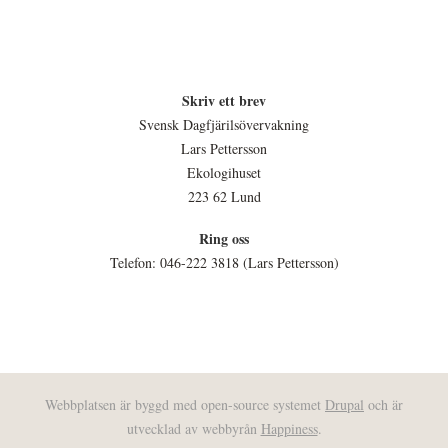
Skriv ett brev
Svensk Dagfjärilsövervakning
Lars Pettersson
Ekologihuset
223 62 Lund
Ring oss
Telefon: 046-222 3818 (Lars Pettersson)
Webbplatsen är byggd med open-source systemet
Drupal
och är
utvecklad av webbyrån
Happiness
.