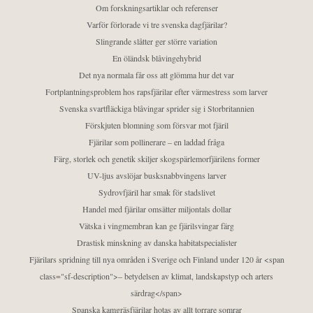
Om forskningsartiklar och referenser
Varför förlorade vi tre svenska dagfjärilar?
Slingrande slåtter ger större variation
En öländsk blåvingehybrid
Det nya normala får oss att glömma hur det var
Fortplantningsproblem hos rapsfjärilar efter värmestress som larver
Svenska svartfläckiga blåvingar sprider sig i Storbritannien
Förskjuten blomning som försvar mot fjäril
Fjärilar som pollinerare – en laddad fråga
Färg, storlek och genetik skiljer skogspärlemorfjärilens former
UV-ljus avslöjar busksnabbvingens larver
Sydrovfjäril har smak för stadslivet
Handel med fjärilar omsätter miljontals dollar
Vätska i vingmembran kan ge fjärilsvingar färg
Drastisk minskning av danska habitatspecialister
Fjärilars spridning till nya områden i Sverige och Finland under 120 år <span
class="sf-description">– betydelsen av klimat, landskapstyp och arters
särdrag</span>
Spanska kamgräsfjärilar hotas av allt torrare somrar