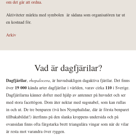
om det går att ordna.
Aktiviteter märkta med symbolen
är sådana som organisatören tar ut
en kostnad för.
Arkiv
Vad är dagfjärilar?
Dagfjärilar
,
rhopalocera
, är huvudsakligen dagaktiva fjärilar. Det finns
19 000
110
över
kända arter dagfjärilar i världen, varav cirka
i Sverige.
Dagfjärilarna känner dofter med hjälp av antenner på huvudet och ser
med stora facettögon. Dom äter nektar med sugsnabel, som kan rullas
in och ut. De tre benparen (två hos Nymphalidae, där är första benparet
tillbakabildat!) återfinns på den slanka kroppens undersida och på
ovansidan finns ofta färgstarka brett triangulära vingar som när de vilar
är resta mot varandra över ryggen.