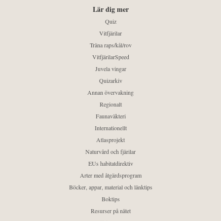
Lär dig mer
Quiz
Vitfjärilar
Träna raps/kål/rov
VitfjärilarSpeed
Juvela vingar
Quizarkiv
Annan övervakning
Regionalt
Faunaväkteri
Internationellt
Atlasprojekt
Naturvård och fjärilar
EUs habitatdirektiv
Arter med åtgärdsprogram
Böcker, appar, material och länktips
Boktips
Resurser på nätet