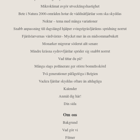
Mikroklimat avgör utvecklingshastighet
Bete i Natura 2000-områden hotar de väddnätfjärilar som ska skyddas
Nektar – tema med många variationer
Snabb anpassning till dagslängd hjälper svingelgräsfjärilens spridning norrut
Fjärilslarvernas värdväxter– Mycket mer än en midsommarbukett
Monarker migrerar söderut allt senare
Mindre kräsna sydrovfjärilar sprider sig snabbt norrut
Vad tittar du på?
Många slags pollinerare ger större bomullsskörd
Två generationer påfågelöga i Belgien
Vackra fjärilar skyddas oftare än alldagliga
Kalender
Anmäl dig här!
Din sida
Om oss
Bakgrund
Vad gör vi
Filmer