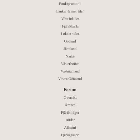
Punktprotokoll
Länkar & mer filer
Våra lokaler
Fjärilskarta
Lokala sidor
Gotland
Jämtland
Närke
Västerbotten
Västmanland
Västra Götaland
Forum
Översikt
Ämnen
Fjärilsfrågor
Bilder
Allmänt
Fjärilsgalleri