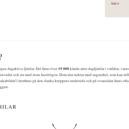
Arkiv
?
19 000
igen dagaktiva fjärilar. Det finns över
kända arter dagfjärilar i världen, vara
huvudet och ser med stora facettögon. Dom äter nektar med sugsnabel, som kan rulla
bakabildat!) återfinns på den slanka kroppens undersida och på ovansidan finns ofta 
yggen.
RILAR