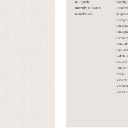
In English
Snabbgu
Butterfly Indicators
Handled
Kontakta oss
Miljöbes
Viktigast
Slingpro
Punktpro
Länkar &
Våra lok
Fjärilska
Lokala s
Gotland
Jämtlan
Närke
Västerbo
Västman
Västra G