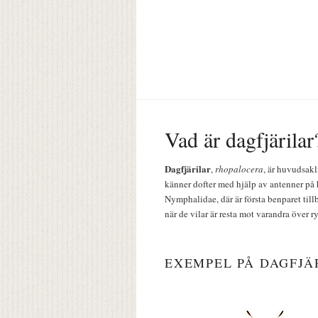
Vad är dagfjärilar
Dagfjärilar
,
rhopalocera
, är huvudsakl
känner dofter med hjälp av antenner på 
Nymphalidae, där är första benparet till
när de vilar är resta mot varandra över r
EXEMPEL PÅ DAGFJÄ