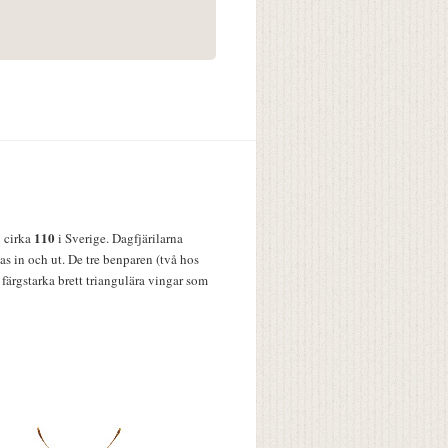
110
v cirka
i Sverige. Dagfjärilarna
s in och ut. De tre benparen (två hos
färgstarka brett triangulära vingar som