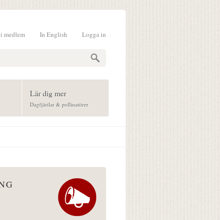
li medlem
In English
Logga in
formulär
Lär dig mer
Dagfjärilar & pollinatörer
ÅNG