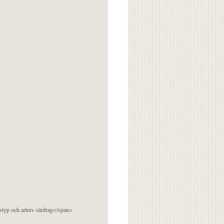
pstyp och arters särdrag</span>