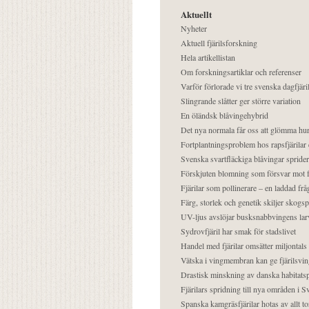
Aktuellt
Nyheter
Aktuell fjärilsforskning
Hela artikellistan
Om forskningsartiklar och referenser
Varför förlorade vi tre svenska dagfjäri
Slingrande slåtter ger större variation
En öländsk blåvingehybrid
Det nya normala får oss att glömma hur
Fortplantningsproblem hos rapsfjärilar 
Svenska svartfläckiga blåvingar sprider 
Förskjuten blomning som försvar mot fj
Fjärilar som pollinerare – en laddad frå
Färg, storlek och genetik skiljer skogs
UV-ljus avslöjar busksnabbvingens lar
Sydrovfjäril har smak för stadslivet
Handel med fjärilar omsätter miljontals 
Vätska i vingmembran kan ge fjärilsvin
Drastisk minskning av danska habitatsp
Fjärilars spridning till nya områden i
Spanska kamgräsfjärilar hotas av allt t