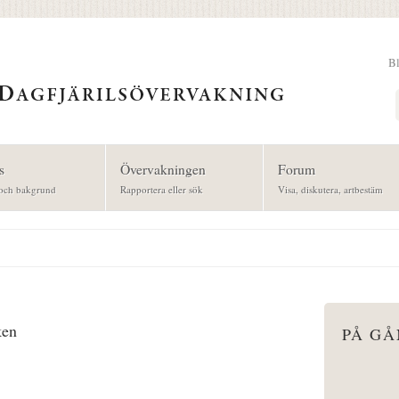
B
Sök
s
Övervakningen
Forum
och bakgrund
Rapportera eller sök
Visa, diskutera, artbestäm
ken
PÅ G