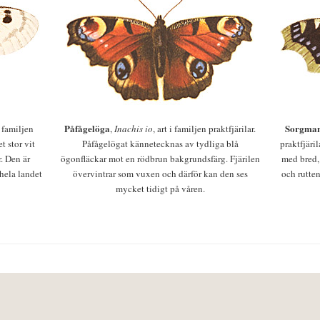
Påfågelöga
Sorgman
 i familjen
,
Inachis io
, art i familjen praktfjärilar.
t stor vit
Påfågelögat kännetecknas av tydliga blå
praktfjäri
r. Den är
ögonfläckar mot en rödbrun bakgrundsfärg. Fjärilen
med bred,
 hela landet
övervintrar som vuxen och därför kan den ses
och rutten
mycket tidigt på våren.