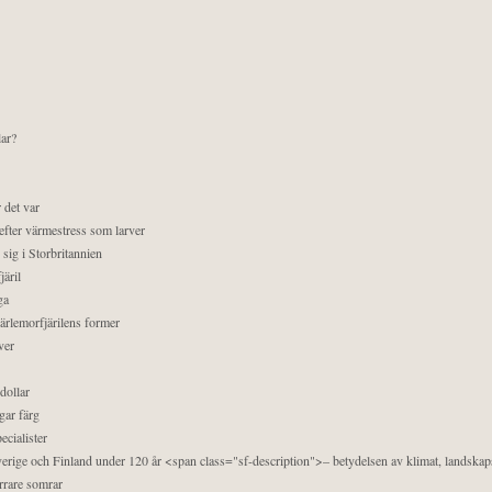
lar?
 det var
efter värmestress som larver
sig i Storbritannien
äril
ga
pärlemorfjärilens former
ver
dollar
gar färg
ecialister
 Sverige och Finland under 120 år <span class="sf-description">– betydelsen av klimat, landska
orrare somrar