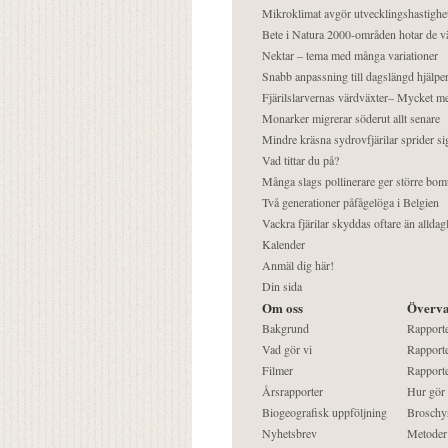
Mikroklimat avgör utvecklingshastighe
Bete i Natura 2000-områden hotar de v
Nektar – tema med många variationer
Snabb anpassning till dagslängd hjälper
Fjärilslarvernas värdväxter– Mycket 
Monarker migrerar söderut allt senare
Mindre kräsna sydrovfjärilar sprider si
Vad tittar du på?
Många slags pollinerare ger större bom
Två generationer påfågelöga i Belgien
Vackra fjärilar skyddas oftare än alldag
Kalender
Anmäl dig här!
Din sida
Om oss
Överva
Bakgrund
Rapport
Vad gör vi
Rapporte
Filmer
Rapporte
Årsrapporter
Hur gör
Biogeografisk uppföljning
Broschy
Nyhetsbrev
Metoder