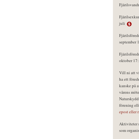
Fjärilsvand
Fjärilsexku
juli
Fjärilsföred
september 
Fjärilsföred
oktober 17
Vill ni att 
ha ett föred
kanske på a
vårens möte
Naturskydds
förening el
epost eller 
Aktivitete
som organisa