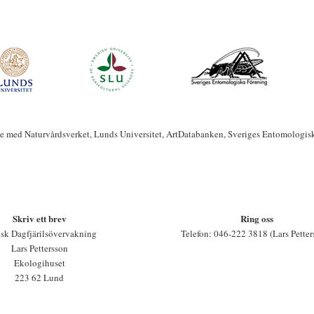
te med Naturvårdsverket, Lunds Universitet, ArtDatabanken, Sveriges Entomologis
Skriv ett brev
Ring oss
sk Dagfjärilsövervakning
Telefon: 046-222 3818 (Lars Petter
Lars Pettersson
Ekologihuset
223 62 Lund