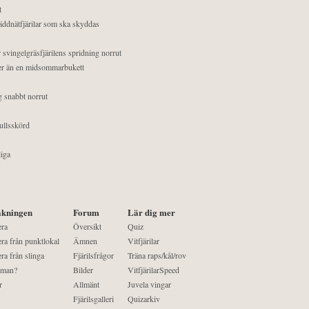
t
äddnätfjärilar som ska skyddas
 svingelgräsfjärilens spridning norrut
mer än en midsommarbukett
g snabbt norrut
ullsskörd
liga
kningen
Forum
Lär dig mer
era
Översikt
Quiz
ra från punktlokal
Ämnen
Vitfjärilar
ra från slinga
Fjärilsfrågor
Träna raps/kål/rov
 man?
Bilder
VitfjärilarSpeed
r
Allmänt
Juvela vingar
Fjärilsgalleri
Quizarkiv