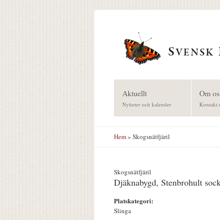
Hoppa till huvudinnehåll
Aktuellt
Om os
Nyheter och kalender
Kontakt 
Hem
» Skogsnätfjäril
Skogsnätfjäril
Djäknabygd, Stenbrohult soc
Platskategori:
Slinga