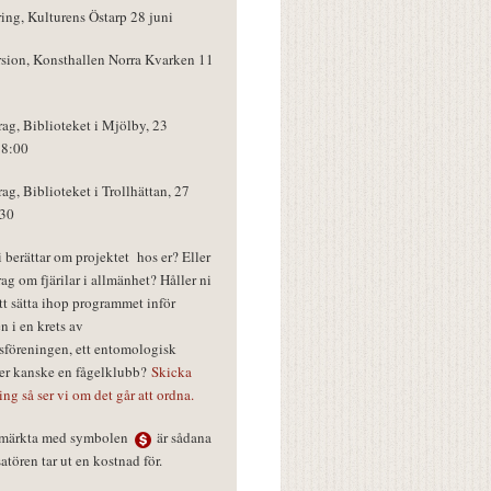
ring, Kulturens Östarp 28 juni
rsion, Konsthallen Norra Kvarken 11
rag, Biblioteket i Mjölby, 23
18:00
rag, Biblioteket i Trollhättan, 27
:30
vi berättar om projektet hos er? Eller
rag om fjärilar i allmänhet? Håller ni
tt sätta ihop programmet inför
n i en krets av
föreningen, ett entomologisk
ler kanske en fågelklubb?
Skicka
ring så ser vi om det går att ordna.
r märkta med symbolen
är sådana
tören tar ut en kostnad för.