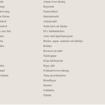
ide
Annan övervakning
ning
Regionalt
krivning
Faunaväkteri
e filerna
Internationellt
tokoll
Atlasprojekt
tokoll
Naturvård och fjärilar
 mer filer
EUs habitatdirektiv
aler
Arter med åtgärdsprogram
rta
Böcker, appar, material och länktips
idor
Boktips
Resurser på nätet
d
Fjärilsappar
Köpa fjärilsprylar
tten
Bygg själv
land
Pollinatörsövervakning
ötaland
Träna på pollinatörer
Blomflugor
Humlor
Solitärbin
Fjärilar