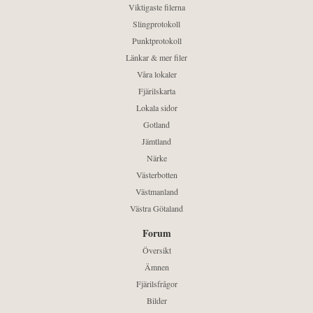
Viktigaste filerna
Slingprotokoll
Punktprotokoll
Länkar & mer filer
Våra lokaler
Fjärilskarta
Lokala sidor
Gotland
Jämtland
Närke
Västerbotten
Västmanland
Västra Götaland
Forum
Översikt
Ämnen
Fjärilsfrågor
Bilder