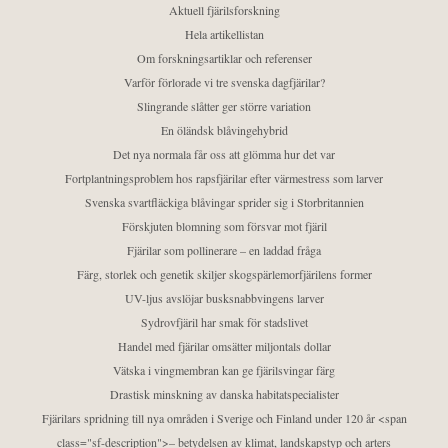
Aktuell fjärilsforskning
Hela artikellistan
Om forskningsartiklar och referenser
Varför förlorade vi tre svenska dagfjärilar?
Slingrande slåtter ger större variation
En öländsk blåvingehybrid
Det nya normala får oss att glömma hur det var
Fortplantningsproblem hos rapsfjärilar efter värmestress som larver
Svenska svartfläckiga blåvingar sprider sig i Storbritannien
Förskjuten blomning som försvar mot fjäril
Fjärilar som pollinerare – en laddad fråga
Färg, storlek och genetik skiljer skogspärlemorfjärilens former
UV-ljus avslöjar busksnabbvingens larver
Sydrovfjäril har smak för stadslivet
Handel med fjärilar omsätter miljontals dollar
Vätska i vingmembran kan ge fjärilsvingar färg
Drastisk minskning av danska habitatspecialister
Fjärilars spridning till nya områden i Sverige och Finland under 120 år <span
class="sf-description">– betydelsen av klimat, landskapstyp och arters