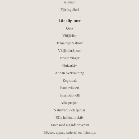
Allmänt
Fjärilsgalleri
Lär dig mer
Quiz
Vitfjärilar
Träna raps/kål/rov
VitfjärilarSpeed
Juvela vingar
Quizarkiv
Annan övervakning
Regionalt
Faunaväkteri
Internationellt
Atlasprojekt
Naturvård och fjärilar
EUs habitatdirektiv
Arter med åtgärdsprogram
Böcker, appar, material och länktips