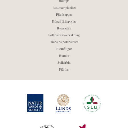
Boktips
Resurser på nätet
Fjärilsappar
Köpa fjärilsprylar
Bygg själv
Pollinatörsövervakning
Träna på pollinatörer
Blomflugor
Humlor
Solitärbin
Fjärilar