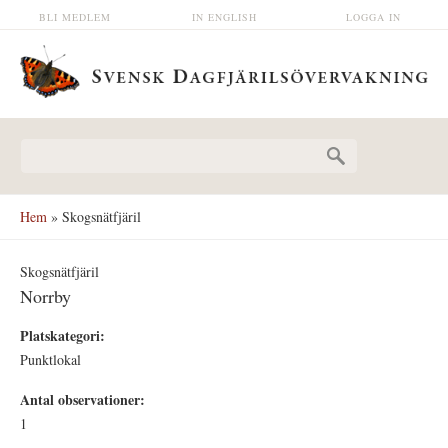
Hoppa till huvudinnehåll
BLI MEDLEM
IN ENGLISH
LOGGA IN
Sökformulär
Hem
» Skogsnätfjäril
Skogsnätfjäril
Norrby
Platskategori:
Punktlokal
Antal observationer:
1