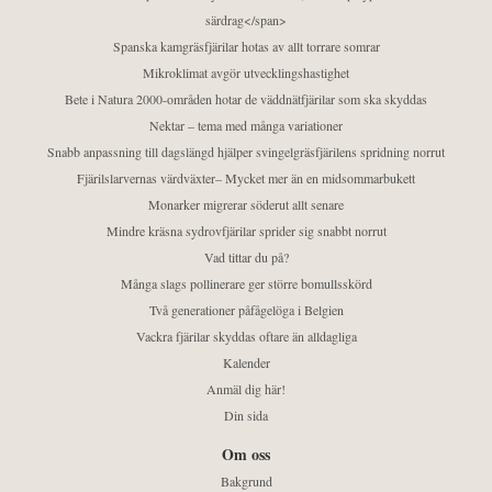
särdrag</span>
Spanska kamgräsfjärilar hotas av allt torrare somrar
Mikroklimat avgör utvecklingshastighet
Bete i Natura 2000-områden hotar de väddnätfjärilar som ska skyddas
Nektar – tema med många variationer
Snabb anpassning till dagslängd hjälper svingelgräsfjärilens spridning norrut
Fjärilslarvernas värdväxter– Mycket mer än en midsommarbukett
Monarker migrerar söderut allt senare
Mindre kräsna sydrovfjärilar sprider sig snabbt norrut
Vad tittar du på?
Många slags pollinerare ger större bomullsskörd
Två generationer påfågelöga i Belgien
Vackra fjärilar skyddas oftare än alldagliga
Kalender
Anmäl dig här!
Din sida
Om oss
Bakgrund