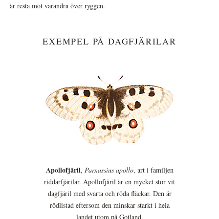
är resta mot varandra över ryggen.
EXEMPEL PÅ DAGFJÄRILAR
Apollofjäril
,
Parnassius apollo
, art i familjen
riddarfjärilar. Apollofjäril är en mycket stor vit
dagfjäril med svarta och röda fläckar. Den är
rödlistad eftersom den minskar starkt i hela
landet utom på Gotland.