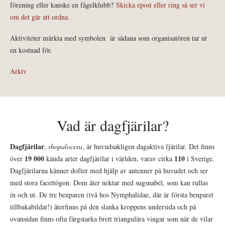
förening eller kanske en fågelklubb?
Skicka epost eller ring så ser vi
om det går att ordna.
Aktiviteter märkta med symbolen
är sådana som organisatören tar ut
en kostnad för.
Arkiv
Vad är dagfjärilar?
Dagfjärilar
,
rhopalocera
, är huvudsakligen dagaktiva fjärilar. Det finns
19 000
110
över
kända arter dagfjärilar i världen, varav cirka
i Sverige.
Dagfjärilarna känner dofter med hjälp av antenner på huvudet och ser
med stora facettögon. Dom äter nektar med sugsnabel, som kan rullas
in och ut. De tre benparen (två hos Nymphalidae, där är första benparet
tillbakabildat!) återfinns på den slanka kroppens undersida och på
ovansidan finns ofta färgstarka brett triangulära vingar som när de vilar