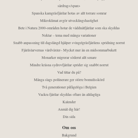
särdrag</span>
Spanska kamgräsfjärilar hotas av allt torrare somrar
Mikroklimat avgör utvecklingshastighet
Bete i Natura 2000-områden hotar de väddnätfjärilar som ska skyddas
Nektar – tema med många variationer
Snabb anpassning till dagslängd hjälper svingelgräsfjärilens spridning norrut
Fjärilslarvernas värdväxter– Mycket mer än en midsommarbukett
Monarker migrerar söderut allt senare
Mindre kräsna sydrovfjärilar sprider sig snabbt norrut
Vad tittar du på?
Många slags pollinerare ger större bomullsskörd
Två generationer påfågelöga i Belgien
Vackra fjärilar skyddas oftare än alldagliga
Kalender
Anmäl dig här!
Din sida
Om oss
Bakgrund