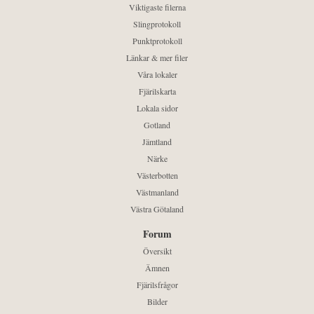
Viktigaste filerna
Slingprotokoll
Punktprotokoll
Länkar & mer filer
Våra lokaler
Fjärilskarta
Lokala sidor
Gotland
Jämtland
Närke
Västerbotten
Västmanland
Västra Götaland
Forum
Översikt
Ämnen
Fjärilsfrågor
Bilder