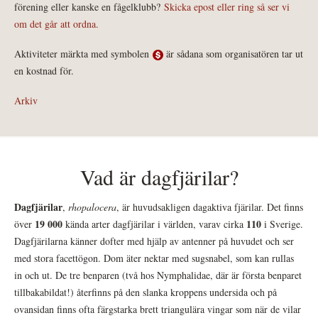
förening eller kanske en fågelklubb?
Skicka epost eller ring så ser vi
om det går att ordna.
Aktiviteter märkta med symbolen
är sådana som organisatören tar ut
en kostnad för.
Arkiv
Vad är dagfjärilar?
Dagfjärilar
,
rhopalocera
, är huvudsakligen dagaktiva fjärilar. Det finns
19 000
110
över
kända arter dagfjärilar i världen, varav cirka
i Sverige.
Dagfjärilarna känner dofter med hjälp av antenner på huvudet och ser
med stora facettögon. Dom äter nektar med sugsnabel, som kan rullas
in och ut. De tre benparen (två hos Nymphalidae, där är första benparet
tillbakabildat!) återfinns på den slanka kroppens undersida och på
ovansidan finns ofta färgstarka brett triangulära vingar som när de vilar