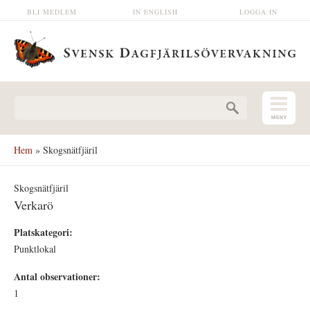
Hoppa till huvudinnehåll
BLI MEDLEM
IN ENGLISH
LOGGA IN
Sökformulär
Hem
» Skogsnätfjäril
Skogsnätfjäril
Verkarö
Platskategori:
Punktlokal
Antal observationer:
1