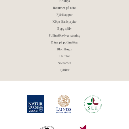
Boktips
Resurser på nätet
Fjärilsappar
Köpa fjärilsprylar
Bygg själv
Pollinatörsövervakning
Träna på pollinatörer
Blomflugor
Humlor
Solitärbin
Fjärilar