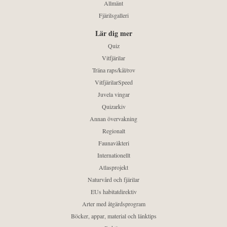
Allmänt
Fjärilsgalleri
Lär dig mer
Quiz
Vitfjärilar
Träna raps/kål/rov
VitfjärilarSpeed
Juvela vingar
Quizarkiv
Annan övervakning
Regionalt
Faunaväkteri
Internationellt
Atlasprojekt
Naturvård och fjärilar
EUs habitatdirektiv
Arter med åtgärdsprogram
Böcker, appar, material och länktips