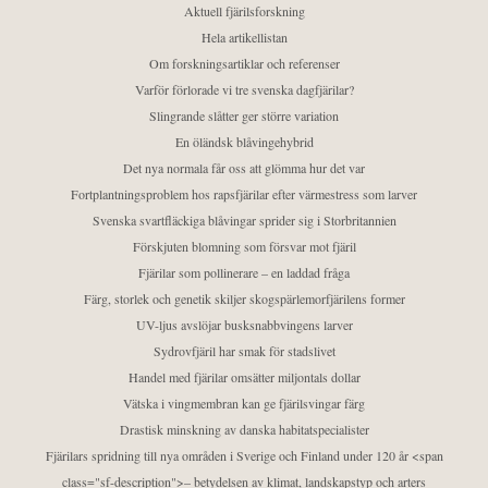
Aktuell fjärilsforskning
Hela artikellistan
Om forskningsartiklar och referenser
Varför förlorade vi tre svenska dagfjärilar?
Slingrande slåtter ger större variation
En öländsk blåvingehybrid
Det nya normala får oss att glömma hur det var
Fortplantningsproblem hos rapsfjärilar efter värmestress som larver
Svenska svartfläckiga blåvingar sprider sig i Storbritannien
Förskjuten blomning som försvar mot fjäril
Fjärilar som pollinerare – en laddad fråga
Färg, storlek och genetik skiljer skogspärlemorfjärilens former
UV-ljus avslöjar busksnabbvingens larver
Sydrovfjäril har smak för stadslivet
Handel med fjärilar omsätter miljontals dollar
Vätska i vingmembran kan ge fjärilsvingar färg
Drastisk minskning av danska habitatspecialister
Fjärilars spridning till nya områden i Sverige och Finland under 120 år <span
class="sf-description">– betydelsen av klimat, landskapstyp och arters