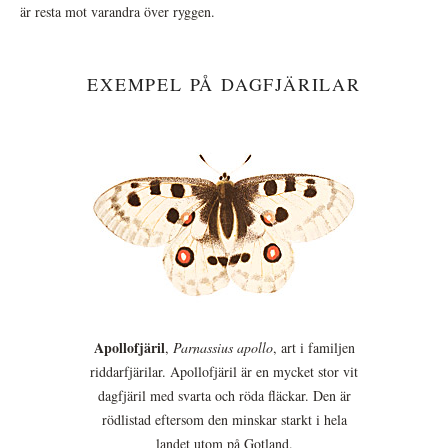
är resta mot varandra över ryggen.
EXEMPEL PÅ DAGFJÄRILAR
Apollofjäril
,
Parnassius apollo
, art i familjen
riddarfjärilar. Apollofjäril är en mycket stor vit
dagfjäril med svarta och röda fläckar. Den är
rödlistad eftersom den minskar starkt i hela
landet utom på Gotland.