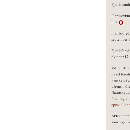
Fjärilsvand
Fjärilsexku
juli
Fjärilsföred
september 
Fjärilsföred
oktober 17
Vill ni att 
ha ett föred
kanske på a
vårens möte
Naturskydds
förening el
epost eller 
Aktivitete
som organisa