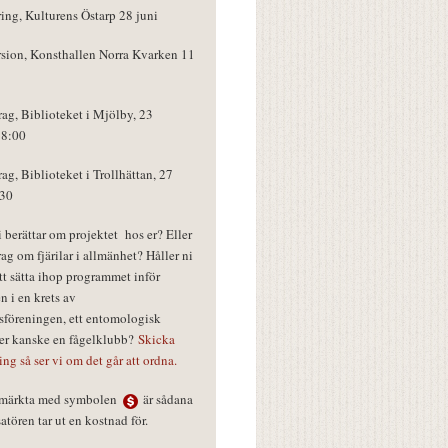
ring, Kulturens Östarp 28 juni
rsion, Konsthallen Norra Kvarken 11
rag, Biblioteket i Mjölby, 23
18:00
rag, Biblioteket i Trollhättan, 27
:30
vi berättar om projektet hos er? Eller
rag om fjärilar i allmänhet? Håller ni
tt sätta ihop programmet inför
n i en krets av
föreningen, ett entomologisk
ler kanske en fågelklubb?
Skicka
ring så ser vi om det går att ordna.
r märkta med symbolen
är sådana
tören tar ut en kostnad för.