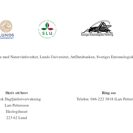
te med Naturvårdsverket, Lunds Universitet, ArtDatabanken, Sveriges Entomologis
Skriv ett brev
Ring oss
sk Dagfjärilsövervakning
Telefon: 046-222 3818 (Lars Petter
Lars Pettersson
Ekologihuset
223 62 Lund