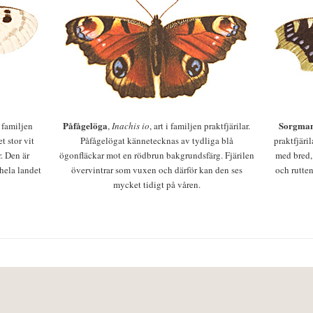
Påfågelöga
Sorgman
 i familjen
,
Inachis io
, art i familjen praktfjärilar.
t stor vit
Påfågelögat kännetecknas av tydliga blå
praktfjäri
r. Den är
ögonfläckar mot en rödbrun bakgrundsfärg. Fjärilen
med bred,
 hela landet
övervintrar som vuxen och därför kan den ses
och rutten
mycket tidigt på våren.