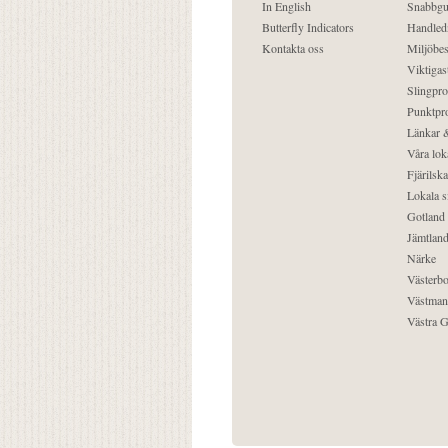
In English
Snabbgu
Butterfly Indicators
Handled
Kontakta oss
Miljöbes
Viktigast
Slingpro
Punktpro
Länkar &
Våra lok
Fjärilska
Lokala s
Gotland
Jämtlan
Närke
Västerbo
Västman
Västra G