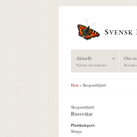
Hoppa till huvudinnehåll
Aktuellt
Om os
Nyheter och kalender
Kontakt 
Hem
» Skogsnätfjäril
Skogsnätfjäril
Russvätar
Platskategori:
Slinga