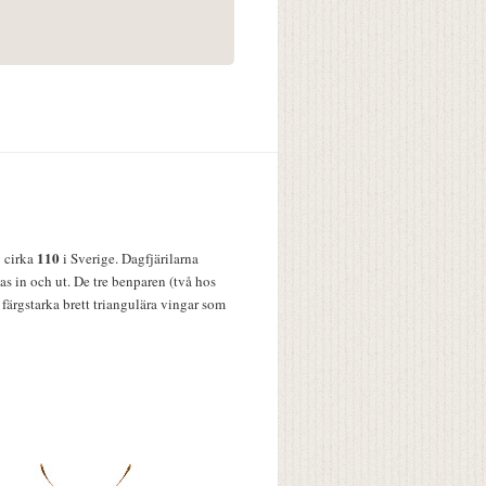
110
v cirka
i Sverige. Dagfjärilarna
s in och ut. De tre benparen (två hos
färgstarka brett triangulära vingar som