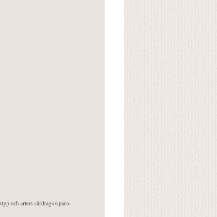
pstyp och arters särdrag</span>