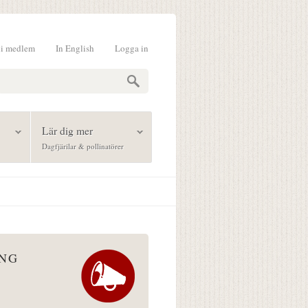
li medlem
In English
Logga in
formulär
Lär dig mer
Dagfjärilar & pollinatörer
ÅNG