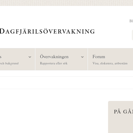
B
Sök
s
Övervakningen
Forum
och bakgrund
Rapportera eller sök
Visa, diskutera, artbestäm
PÅ G