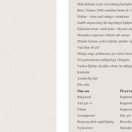
Mikroklimat avgör utvecklingshastighe
Bete i Natura 2000-områden hotar de v
Nektar – tema med många variationer
Snabb anpassning till dagslängd hjälper
Fjärilslarvernas värdväxter– Mycket 
Monarker migrerar söderut allt senare
Mindre kräsna sydrovfjärilar sprider si
Vad tittar du på?
Många slags pollinerare ger större bom
Två generationer påfågelöga i Belgien
Vackra fjärilar skyddas oftare än alldag
Kalender
Anmäl dig här!
Din sida
Om oss
Överva
Bakgrund
Rapport
Vad gör vi
Rapporte
Filmer
Rapporte
Årsrapporter
Hur gör
Biogeografisk uppföljning
Broschy
Nyhetsbrev
Metoder