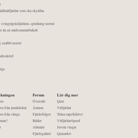
t
äddnätfjärilar som ska skyddas
 svingelgräsfjärilens spridning norrut
mer än en midsommarbukett
g snabbt norrut
ullsskörd
liga
kningen
Forum
Lär dig mer
era
Översikt
Quiz
ra från punktlokal
Ämnen
Vitfjärilar
ra från slinga
Fjärilsfrågor
Träna raps/kål/rov
 man?
Bilder
VitfjärilarSpeed
r
Allmänt
Juvela vingar
Fjärilsgalleri
Quizarkiv