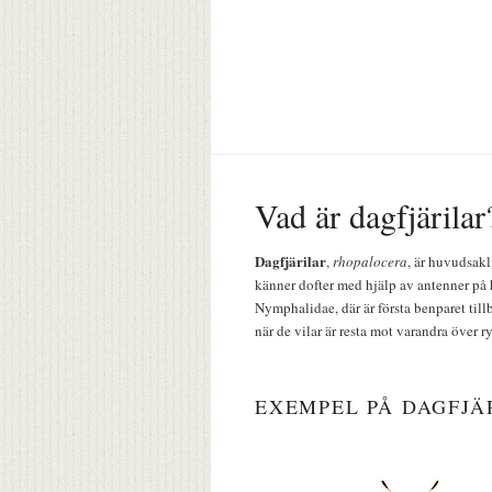
Vad är dagfjärilar
Dagfjärilar
,
rhopalocera
, är huvudsakl
känner dofter med hjälp av antenner på 
Nymphalidae, där är första benparet till
när de vilar är resta mot varandra över r
EXEMPEL PÅ DAGFJÄ