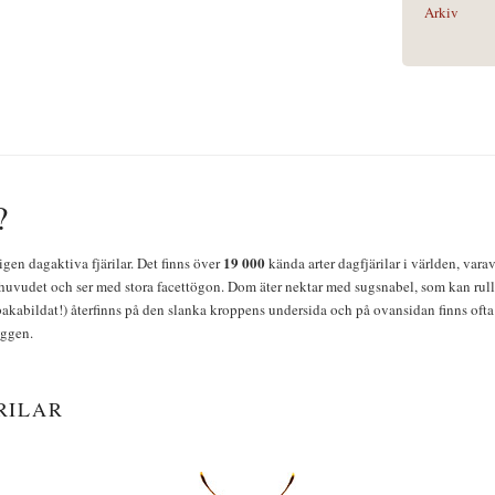
Arkiv
?
19 000
igen dagaktiva fjärilar. Det finns över
kända arter dagfjärilar i världen, vara
huvudet och ser med stora facettögon. Dom äter nektar med sugsnabel, som kan rulla
bakabildat!) återfinns på den slanka kroppens undersida och på ovansidan finns ofta 
yggen.
RILAR