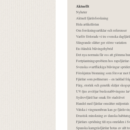
Aktuellt
Nyheter
Aktuell fjärilsforskning
Hela artikellistan
Om forskningsartiklar och referenser
Varför förlorade vi tre svenska dagfjäri
Slingrande slåtter ger större variation
En öländsk blåvingehybrid
Det nya normala får oss att glömma hur
Fortplantningsproblem hos rapsfjärilar 
Svenska svartfläckiga blåvingar sprider 
Förskjuten blomning som försvar mot fj
Fjärilar som pollinerare – en laddad frå
Färg, storlek och genetik skiljer skogs
UV-ljus avslöjar busksnabbvingens lar
Sydrovfjäril har smak för stadslivet
Handel med fjärilar omsätter miljontals 
Vätska i vingmembran kan ge fjärilsvin
Drastisk minskning av danska habitatsp
Fjärilars spridning till nya områden i
Spanska kamgräsfjärilar hotas av allt t