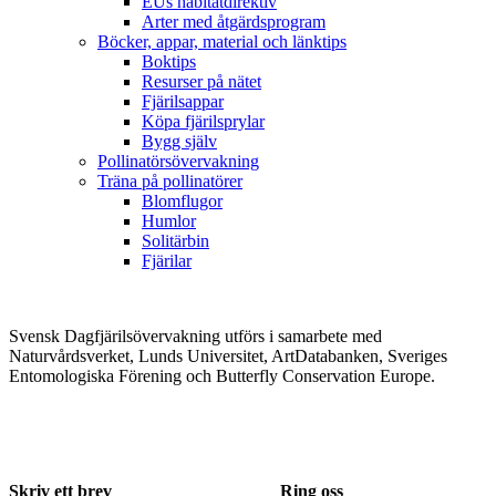
EUs habitatdirektiv
Arter med åtgärdsprogram
Böcker, appar, material och länktips
Boktips
Resurser på nätet
Fjärilsappar
Köpa fjärilsprylar
Bygg själv
Pollinatörsövervakning
Träna på pollinatörer
Blomflugor
Humlor
Solitärbin
Fjärilar
Svensk Dagfjärilsövervakning utförs i samarbete med
Naturvårdsverket, Lunds Universitet, ArtDatabanken, Sveriges
Entomologiska Förening och Butterfly Conservation Europe.
Skriv ett brev
Ring oss