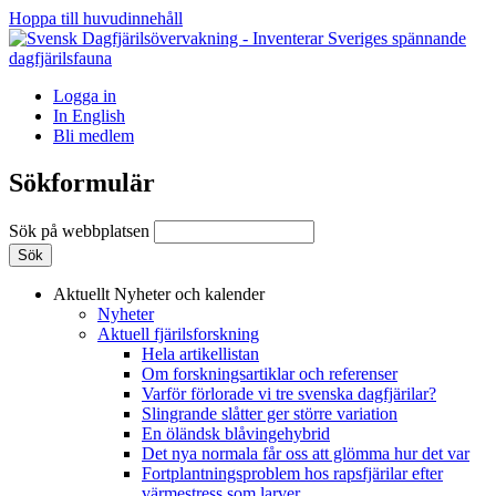
Hoppa till huvudinnehåll
Logga in
In English
Bli medlem
Sökformulär
Sök på webbplatsen
Aktuellt
Nyheter och kalender
Nyheter
Aktuell fjärilsforskning
Hela artikellistan
Om forskningsartiklar och referenser
Varför förlorade vi tre svenska dagfjärilar?
Slingrande slåtter ger större variation
En öländsk blåvingehybrid
Det nya normala får oss att glömma hur det var
Fortplantningsproblem hos rapsfjärilar efter
värmestress som larver