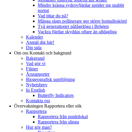
Mindre kräsna sydrovfjärilar sprider sig snabbt
norrut
Vad tittar du på?
Många slags pollinerare ger större bomullsskörd
Två generationer påfågelöga i Belgien
Vackra fjärilar skyddas oftare än alldagliga
Kalender
Anmäl dig här!
Din sida
Om oss
Kontakt och bakgrund
Bakgrund
Vad gör vi
Filmer
Årsrapporter
Biogeografisk uppföljning
Nyhetsbrev
In English
Butterfly Indicators
Kontakta oss
Övervakningen
Rapportera eller sök
Rapportera
Rapportera från punktlokal
Rapportera från slinga
Hur gör man?