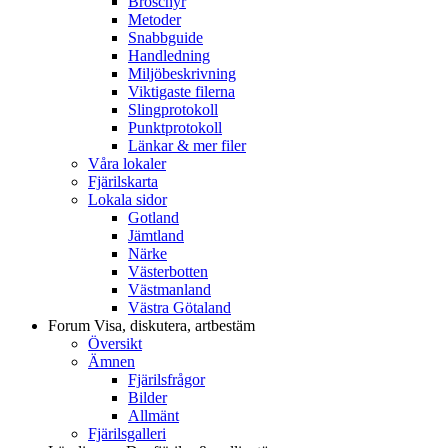
Broschyr
Metoder
Snabbguide
Handledning
Miljöbeskrivning
Viktigaste filerna
Slingprotokoll
Punktprotokoll
Länkar & mer filer
Våra lokaler
Fjärilskarta
Lokala sidor
Gotland
Jämtland
Närke
Västerbotten
Västmanland
Västra Götaland
Forum
Visa, diskutera, artbestäm
Översikt
Ämnen
Fjärilsfrågor
Bilder
Allmänt
Fjärilsgalleri