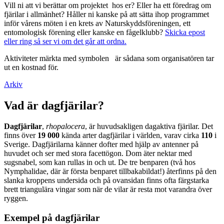
Vill ni att vi berättar om projektet hos er? Eller ha ett föredrag om
fjärilar i allmänhet? Håller ni kanske på att sätta ihop programmet
inför vårens möten i en krets av Naturskyddsföreningen, ett
entomologisk förening eller kanske en fågelklubb?
Skicka epost
eller ring så ser vi om det går att ordna.
Aktiviteter märkta med symbolen
är sådana som organisatören tar
ut en kostnad för.
Arkiv
Vad är dagfjärilar?
Dagfjärilar
,
rhopalocera
, är huvudsakligen dagaktiva fjärilar. Det
finns över
19 000
kända arter dagfjärilar i världen, varav cirka
110
i
Sverige. Dagfjärilarna känner dofter med hjälp av antenner på
huvudet och ser med stora facettögon. Dom äter nektar med
sugsnabel, som kan rullas in och ut. De tre benparen (två hos
Nymphalidae, där är första benparet tillbakabildat!) återfinns på den
slanka kroppens undersida och på ovansidan finns ofta färgstarka
brett triangulära vingar som när de vilar är resta mot varandra över
ryggen.
Exempel på dagfjärilar