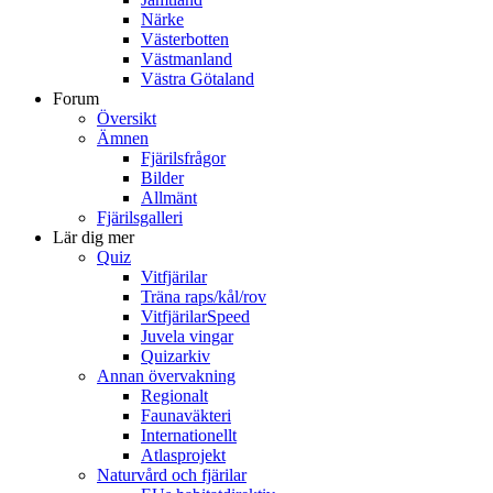
Närke
Västerbotten
Västmanland
Västra Götaland
Forum
Översikt
Ämnen
Fjärilsfrågor
Bilder
Allmänt
Fjärilsgalleri
Lär dig mer
Quiz
Vitfjärilar
Träna raps/kål/rov
VitfjärilarSpeed
Juvela vingar
Quizarkiv
Annan övervakning
Regionalt
Faunaväkteri
Internationellt
Atlasprojekt
Naturvård och fjärilar