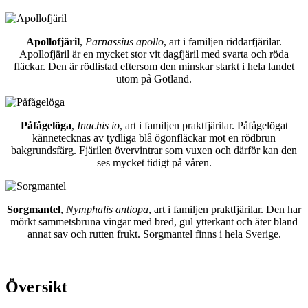
Apollofjäril
,
Parnassius apollo
, art i familjen riddarfjärilar.
Apollofjäril är en mycket stor vit dagfjäril med svarta och röda
fläckar. Den är rödlistad eftersom den minskar starkt i hela landet
utom på Gotland.
Påfågelöga
,
Inachis io
, art i familjen praktfjärilar. Påfågelögat
kännetecknas av tydliga blå ögonfläckar mot en rödbrun
bakgrundsfärg. Fjärilen övervintrar som vuxen och därför kan den
ses mycket tidigt på våren.
Sorgmantel
,
Nymphalis antiopa
, art i familjen praktfjärilar. Den har
mörkt sammetsbruna vingar med bred, gul ytterkant och äter bland
annat sav och rutten frukt. Sorgmantel finns i hela Sverige.
Översikt