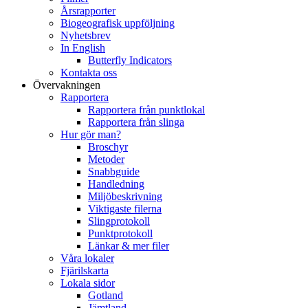
Årsrapporter
Biogeografisk uppföljning
Nyhetsbrev
In English
Butterfly Indicators
Kontakta oss
Övervakningen
Rapportera
Rapportera från punktlokal
Rapportera från slinga
Hur gör man?
Broschyr
Metoder
Snabbguide
Handledning
Miljöbeskrivning
Viktigaste filerna
Slingprotokoll
Punktprotokoll
Länkar & mer filer
Våra lokaler
Fjärilskarta
Lokala sidor
Gotland
Jämtland