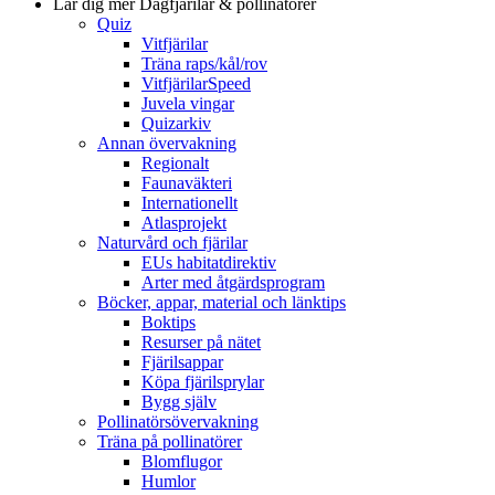
Lär dig mer
Dagfjärilar & pollinatörer
Quiz
Vitfjärilar
Träna raps/kål/rov
VitfjärilarSpeed
Juvela vingar
Quizarkiv
Annan övervakning
Regionalt
Faunaväkteri
Internationellt
Atlasprojekt
Naturvård och fjärilar
EUs habitatdirektiv
Arter med åtgärdsprogram
Böcker, appar, material och länktips
Boktips
Resurser på nätet
Fjärilsappar
Köpa fjärilsprylar
Bygg själv
Pollinatörsövervakning
Träna på pollinatörer
Blomflugor
Humlor