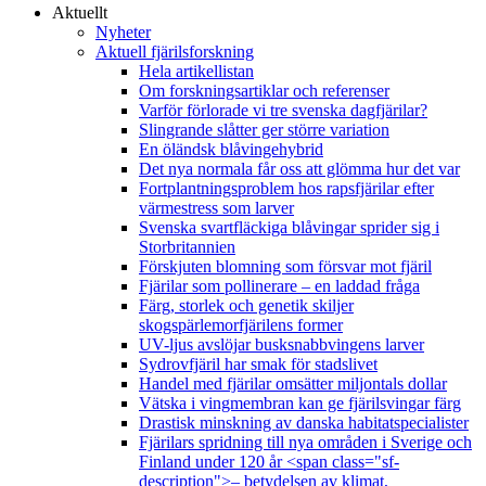
Aktuellt
Nyheter
Aktuell fjärilsforskning
Hela artikellistan
Om forskningsartiklar och referenser
Varför förlorade vi tre svenska dagfjärilar?
Slingrande slåtter ger större variation
En öländsk blåvingehybrid
Det nya normala får oss att glömma hur det var
Fortplantningsproblem hos rapsfjärilar efter
värmestress som larver
Svenska svartfläckiga blåvingar sprider sig i
Storbritannien
Förskjuten blomning som försvar mot fjäril
Fjärilar som pollinerare – en laddad fråga
Färg, storlek och genetik skiljer
skogspärlemorfjärilens former
UV-ljus avslöjar busksnabbvingens larver
Sydrovfjäril har smak för stadslivet
Handel med fjärilar omsätter miljontals dollar
Vätska i vingmembran kan ge fjärilsvingar färg
Drastisk minskning av danska habitatspecialister
Fjärilars spridning till nya områden i Sverige och
Finland under 120 år <span class="sf-
description">– betydelsen av klimat,