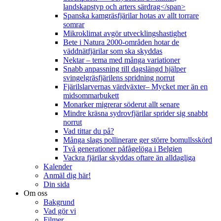
landskapstyp och arters särdrag</span>
Spanska kamgräsfjärilar hotas av allt torrare
somrar
Mikroklimat avgör utvecklingshastighet
Bete i Natura 2000-områden hotar de
väddnätfjärilar som ska skyddas
Nektar – tema med många variationer
Snabb anpassning till dagslängd hjälper
svingelgräsfjärilens spridning norrut
Fjärilslarvernas värdväxter– Mycket mer än en
midsommarbukett
Monarker migrerar söderut allt senare
Mindre kräsna sydrovfjärilar sprider sig snabbt
norrut
Vad tittar du på?
Många slags pollinerare ger större bomullsskörd
Två generationer påfågelöga i Belgien
Vackra fjärilar skyddas oftare än alldagliga
Kalender
Anmäl dig här!
Din sida
Om oss
Bakgrund
Vad gör vi
Filmer