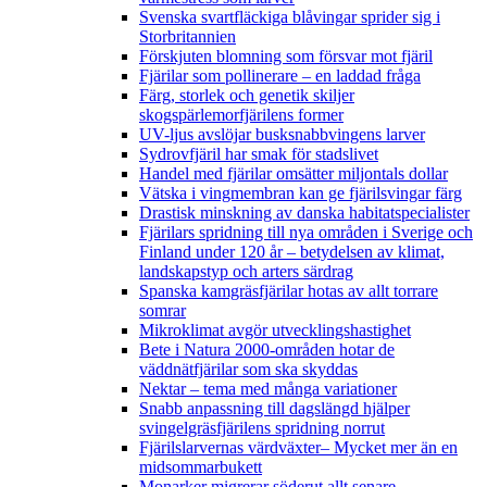
Svenska svartfläckiga blåvingar sprider sig i
Storbritannien
Förskjuten blomning som försvar mot fjäril
Fjärilar som pollinerare – en laddad fråga
Färg, storlek och genetik skiljer
skogspärlemorfjärilens former
UV-ljus avslöjar busksnabbvingens larver
Sydrovfjäril har smak för stadslivet
Handel med fjärilar omsätter miljontals dollar
Vätska i vingmembran kan ge fjärilsvingar färg
Drastisk minskning av danska habitatspecialister
Fjärilars spridning till nya områden i Sverige och
Finland under 120 år
– betydelsen av klimat,
landskapstyp och arters särdrag
Spanska kamgräsfjärilar hotas av allt torrare
somrar
Mikroklimat avgör utvecklingshastighet
Bete i Natura 2000-områden hotar de
väddnätfjärilar som ska skyddas
Nektar – tema med många variationer
Snabb anpassning till dagslängd hjälper
svingelgräsfjärilens spridning norrut
Fjärilslarvernas värdväxter– Mycket mer än en
midsommarbukett
Monarker migrerar söderut allt senare