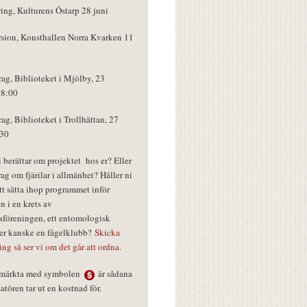
ring, Kulturens Östarp 28 juni
rsion, Konsthallen Norra Kvarken 11
rag, Biblioteket i Mjölby, 23
18:00
rag, Biblioteket i Trollhättan, 27
:30
vi berättar om projektet hos er? Eller
rag om fjärilar i allmänhet? Håller ni
tt sätta ihop programmet inför
n i en krets av
föreningen, ett entomologisk
ler kanske en fågelklubb?
Skicka
ring så ser vi om det går att ordna.
r märkta med symbolen
är sådana
tören tar ut en kostnad för.