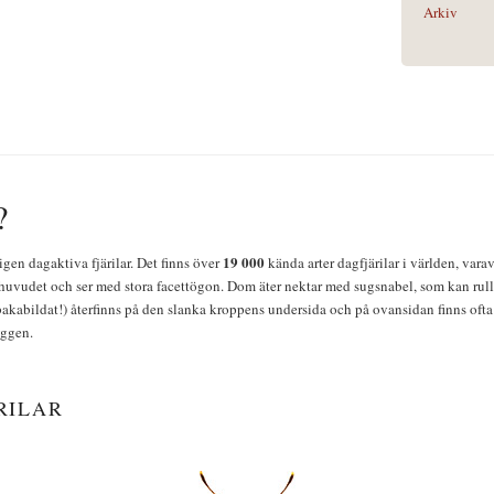
Arkiv
?
19 000
igen dagaktiva fjärilar. Det finns över
kända arter dagfjärilar i världen, vara
huvudet och ser med stora facettögon. Dom äter nektar med sugsnabel, som kan rulla
bakabildat!) återfinns på den slanka kroppens undersida och på ovansidan finns ofta 
yggen.
RILAR