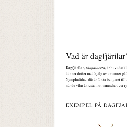
Vad är dagfjärilar
Dagfjärilar
,
rhopalocera
, är huvudsakl
känner dofter med hjälp av antenner på 
Nymphalidae, där är första benparet till
när de vilar är resta mot varandra över r
EXEMPEL PÅ DAGFJÄ