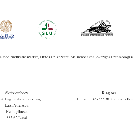
te med Naturvårdsverket, Lunds Universitet, ArtDatabanken, Sveriges Entomologis
Skriv ett brev
Ring oss
sk Dagfjärilsövervakning
Telefon: 046-222 3818 (Lars Petter
Lars Pettersson
Ekologihuset
223 62 Lund