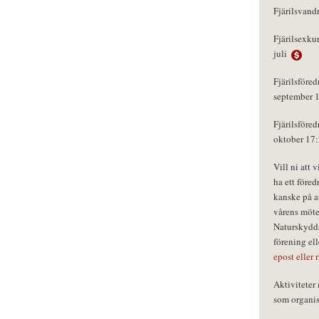
Fjärilsvand
Fjärilsexku
juli
Fjärilsföred
september 
Fjärilsföred
oktober 17
Vill ni att 
ha ett föred
kanske på a
vårens möte
Naturskydds
förening el
epost eller 
Aktivitete
som organisa