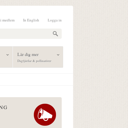
li medlem
In English
Logga in
formulär
Lär dig mer
Dagfjärilar & pollinatörer
ÅNG