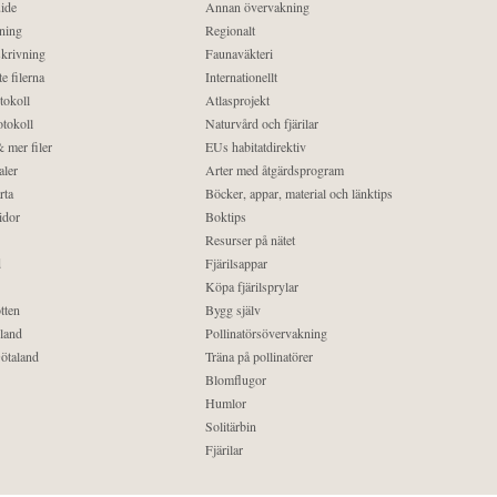
ide
Annan övervakning
ning
Regionalt
krivning
Faunaväkteri
e filerna
Internationellt
tokoll
Atlasprojekt
tokoll
Naturvård och fjärilar
 mer filer
EUs habitatdirektiv
aler
Arter med åtgärdsprogram
rta
Böcker, appar, material och länktips
idor
Boktips
Resurser på nätet
d
Fjärilsappar
Köpa fjärilsprylar
tten
Bygg själv
land
Pollinatörsövervakning
ötaland
Träna på pollinatörer
Blomflugor
Humlor
Solitärbin
Fjärilar