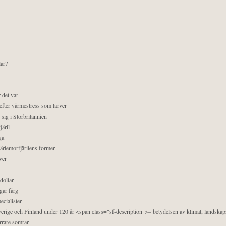
lar?
 det var
efter värmestress som larver
sig i Storbritannien
äril
ga
pärlemorfjärilens former
ver
dollar
gar färg
ecialister
 Sverige och Finland under 120 år <span class="sf-description">– betydelsen av klimat, landska
orrare somrar