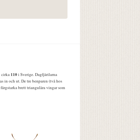
110
v cirka
i Sverige. Dagfjärilarna
s in och ut. De tre benparen (två hos
färgstarka brett triangulära vingar som