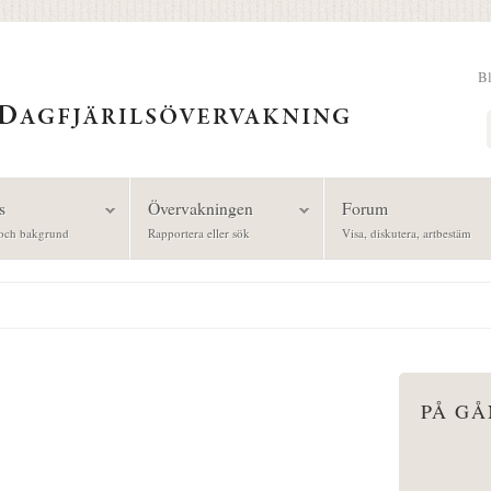
B
Sök
s
Övervakningen
Forum
och bakgrund
Rapportera eller sök
Visa, diskutera, artbestäm
PÅ G