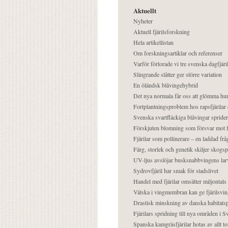
Aktuellt
Nyheter
Aktuell fjärilsforskning
Hela artikellistan
Om forskningsartiklar och referenser
Varför förlorade vi tre svenska dagfjäri
Slingrande slåtter ger större variation
En öländsk blåvingehybrid
Det nya normala får oss att glömma hur
Fortplantningsproblem hos rapsfjärilar 
Svenska svartfläckiga blåvingar sprider 
Förskjuten blomning som försvar mot fj
Fjärilar som pollinerare – en laddad frå
Färg, storlek och genetik skiljer skogs
UV-ljus avslöjar busksnabbvingens lar
Sydrovfjäril har smak för stadslivet
Handel med fjärilar omsätter miljontals 
Vätska i vingmembran kan ge fjärilsvin
Drastisk minskning av danska habitatsp
Fjärilars spridning till nya områden i
Spanska kamgräsfjärilar hotas av allt t