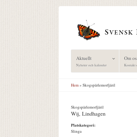
Hoppa till huvudinnehåll
Aktuellt
Om os
Nyheter och kalender
Kontakt 
Hem
» Skogspärlemorfjäril
Skogspärlemorfjäril
Wij, Lindhagen
Platskategori:
Slinga