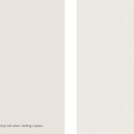
pstyp och arters särdrag</span>