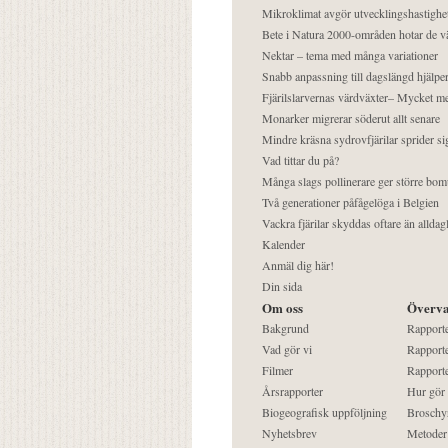
Mikroklimat avgör utvecklingshastighe
Bete i Natura 2000-områden hotar de v
Nektar – tema med många variationer
Snabb anpassning till dagslängd hjälper
Fjärilslarvernas värdväxter– Mycket 
Monarker migrerar söderut allt senare
Mindre kräsna sydrovfjärilar sprider si
Vad tittar du på?
Många slags pollinerare ger större bom
Två generationer påfågelöga i Belgien
Vackra fjärilar skyddas oftare än alldag
Kalender
Anmäl dig här!
Din sida
Om oss
Överva
Bakgrund
Rapport
Vad gör vi
Rapporte
Filmer
Rapporte
Årsrapporter
Hur gör
Biogeografisk uppföljning
Broschy
Nyhetsbrev
Metoder