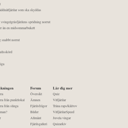
t
äddnätfjärilar som ska skyddas
 svingelgräsfjärilens spridning norrut
mer än en midsommarbukett
g snabbt norrut
ullsskörd
liga
kningen
Forum
Lär dig mer
era
Översikt
Quiz
ra från punktlokal
Ämnen
Vitfjärilar
ra från slinga
Fjärilsfrågor
Träna raps/kål/rov
 man?
Bilder
VitfjärilarSpeed
r
Allmänt
Juvela vingar
Fjärilsgalleri
Quizarkiv