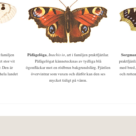
Påfågelöga
Sorgman
 i familjen
,
Inachis io
, art i familjen praktfjärilar.
t stor vit
Påfågelögat kännetecknas av tydliga blå
praktfjäri
r. Den är
ögonfläckar mot en rödbrun bakgrundsfärg. Fjärilen
med bred,
 hela landet
övervintrar som vuxen och därför kan den ses
och rutten
mycket tidigt på våren.