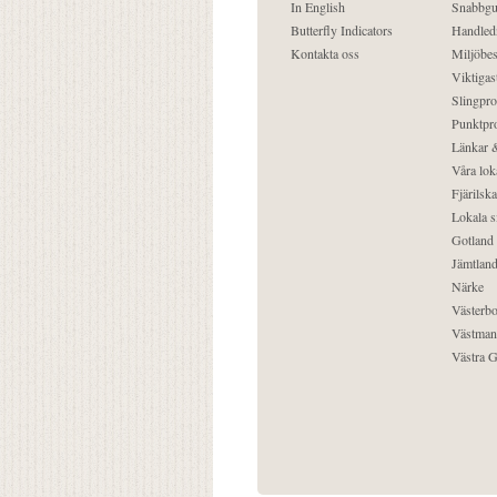
In English
Snabbgu
Butterfly Indicators
Handled
Kontakta oss
Miljöbes
Viktigast
Slingpro
Punktpro
Länkar &
Våra lok
Fjärilska
Lokala s
Gotland
Jämtlan
Närke
Västerbo
Västman
Västra G