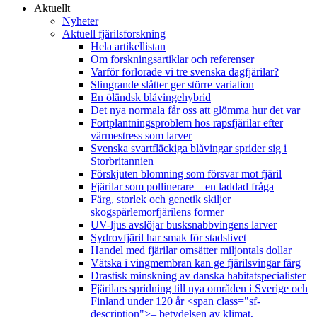
Aktuellt
Nyheter
Aktuell fjärilsforskning
Hela artikellistan
Om forskningsartiklar och referenser
Varför förlorade vi tre svenska dagfjärilar?
Slingrande slåtter ger större variation
En öländsk blåvingehybrid
Det nya normala får oss att glömma hur det var
Fortplantningsproblem hos rapsfjärilar efter
värmestress som larver
Svenska svartfläckiga blåvingar sprider sig i
Storbritannien
Förskjuten blomning som försvar mot fjäril
Fjärilar som pollinerare – en laddad fråga
Färg, storlek och genetik skiljer
skogspärlemorfjärilens former
UV-ljus avslöjar busksnabbvingens larver
Sydrovfjäril har smak för stadslivet
Handel med fjärilar omsätter miljontals dollar
Vätska i vingmembran kan ge fjärilsvingar färg
Drastisk minskning av danska habitatspecialister
Fjärilars spridning till nya områden i Sverige och
Finland under 120 år <span class="sf-
description">– betydelsen av klimat,