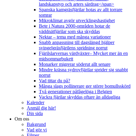
landskapstyp och arters särdrag</span>
Spanska kamgräsfjärilar hotas av allt torrare
somrar
Mikroklimat avgör utvecklingshastighet
Bete i Natura 2000-områden hotar de
väddnätfjärilar som ska skyddas
Nektar – tema med många variationer
Snabb anpassning till dagslängd hjälper
svingelgräsfjärilens spridning norrut
Fjärilslarvernas värdväxter– Mycket mer än en
midsommarbukett
Monarker migrerar söderut allt senare
Mindre kräsna sydrovfjärilar sprider sig snabbt
norrut
Vad tittar du på?
Många slags pollinerare ger större bomullsskörd
Två generationer påfågelöga i Belgien
Vackra fjärilar skyddas oftare än alldagliga
Kalender
Anmäl dig här!
Din sida
Om oss
Bakgrund
Vad gör vi
Filmer