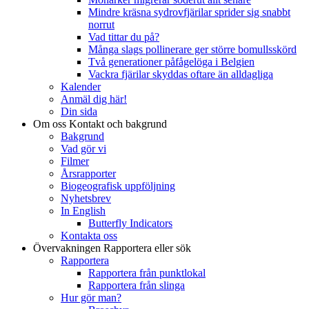
Mindre kräsna sydrovfjärilar sprider sig snabbt
norrut
Vad tittar du på?
Många slags pollinerare ger större bomullsskörd
Två generationer påfågelöga i Belgien
Vackra fjärilar skyddas oftare än alldagliga
Kalender
Anmäl dig här!
Din sida
Om oss
Kontakt och bakgrund
Bakgrund
Vad gör vi
Filmer
Årsrapporter
Biogeografisk uppföljning
Nyhetsbrev
In English
Butterfly Indicators
Kontakta oss
Övervakningen
Rapportera eller sök
Rapportera
Rapportera från punktlokal
Rapportera från slinga
Hur gör man?