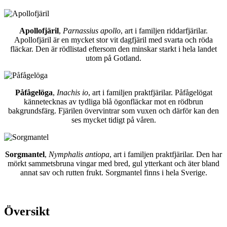
Apollofjäril
,
Parnassius apollo
, art i familjen riddarfjärilar.
Apollofjäril är en mycket stor vit dagfjäril med svarta och röda
fläckar. Den är rödlistad eftersom den minskar starkt i hela landet
utom på Gotland.
Påfågelöga
,
Inachis io
, art i familjen praktfjärilar. Påfågelögat
kännetecknas av tydliga blå ögonfläckar mot en rödbrun
bakgrundsfärg. Fjärilen övervintrar som vuxen och därför kan den
ses mycket tidigt på våren.
Sorgmantel
,
Nymphalis antiopa
, art i familjen praktfjärilar. Den har
mörkt sammetsbruna vingar med bred, gul ytterkant och äter bland
annat sav och rutten frukt. Sorgmantel finns i hela Sverige.
Översikt