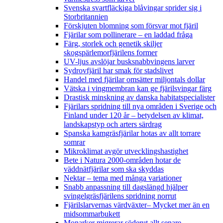
Svenska svartfläckiga blåvingar sprider sig i
Storbritannien
Förskjuten blomning som försvar mot fjäril
Fjärilar som pollinerare – en laddad fråga
Färg, storlek och genetik skiljer
skogspärlemorfjärilens former
UV-ljus avslöjar busksnabbvingens larver
Sydrovfjäril har smak för stadslivet
Handel med fjärilar omsätter miljontals dollar
Vätska i vingmembran kan ge fjärilsvingar färg
Drastisk minskning av danska habitatspecialister
Fjärilars spridning till nya områden i Sverige och
Finland under 120 år
– betydelsen av klimat,
landskapstyp och arters särdrag
Spanska kamgräsfjärilar hotas av allt torrare
somrar
Mikroklimat avgör utvecklingshastighet
Bete i Natura 2000-områden hotar de
väddnätfjärilar som ska skyddas
Nektar – tema med många variationer
Snabb anpassning till dagslängd hjälper
svingelgräsfjärilens spridning norrut
Fjärilslarvernas värdväxter– Mycket mer än en
midsommarbukett
Monarker migrerar söderut allt senare