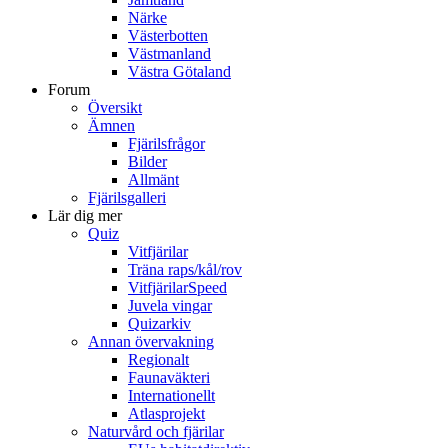
Närke
Västerbotten
Västmanland
Västra Götaland
Forum
Översikt
Ämnen
Fjärilsfrågor
Bilder
Allmänt
Fjärilsgalleri
Lär dig mer
Quiz
Vitfjärilar
Träna raps/kål/rov
VitfjärilarSpeed
Juvela vingar
Quizarkiv
Annan övervakning
Regionalt
Faunaväkteri
Internationellt
Atlasprojekt
Naturvård och fjärilar