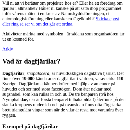
Vill ni att vi berättar om projektet hos er? Eller ha ett föredrag om
fjärilar i allmänhet? Håller ni kanske på att sätta ihop programmet
inför vårens möten i en krets av Naturskyddsföreningen, ett
entomologisk förening eller kanske en fågelklubb?
Skicka epost
eller ring så ser vi om det går att ordna.
Aktiviteter märkta med symbolen
är sådana som organisatören tar
ut en kostnad för.
Arkiv
Vad är dagfjärilar?
Dagfjärilar
,
rhopalocera
, är huvudsakligen dagaktiva fjärilar. Det
finns över
19 000
kända arter dagfjärilar i världen, varav cirka
110
i
Sverige. Dagfjärilarna känner dofter med hjälp av antenner på
huvudet och ser med stora facettögon. Dom äter nektar med
sugsnabel, som kan rullas in och ut. De tre benparen (två hos
Nymphalidae, där är första benparet tillbakabildat!) återfinns på den
slanka kroppens undersida och på ovansidan finns ofta färgstarka
brett triangulära vingar som när de vilar är resta mot varandra över
ryggen.
Exempel på dagfjärilar