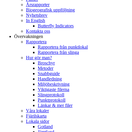
Årsrapporter
Biogeografisk uppföljning
Nyhetsbrev
In English
Butterfly Indicators
Kontakta oss
Övervakningen
Rapportera
Rapportera från punktlokal
Rapportera från slinga
Hur gör man?
Broschyr
Metoder
Snabbguide
Handledning
Miljöbeskrivning
Viktigaste filerna
Slingprotokoll
Punktprotokoll
Länkar & mer filer
Våra lokaler
Fjärilskarta
Lokala sidor
Gotland
Jämtland