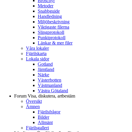
Broschyr
Metoder
Snabbguide
Handledning
Miljöbeskrivning
Viktigaste filerna
Slingprotokoll
Punktprotokoll
Länkar & mer filer
Våra lokaler
Fjärilskarta
Lokala sidor
Gotland
Jämtland
Närke
Västerbotten
Västmanland
Västra Götaland
Forum
Visa, diskutera, artbestäm
Översikt
Ämnen
Fjärilsfrågor
Bilder
Allmänt
Fjärilsgalleri