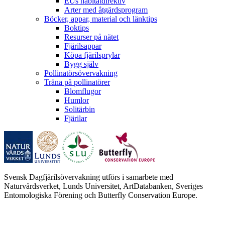
EUs habitatdirektiv
Arter med åtgärdsprogram
Böcker, appar, material och länktips
Boktips
Resurser på nätet
Fjärilsappar
Köpa fjärilsprylar
Bygg själv
Pollinatörsövervakning
Träna på pollinatörer
Blomflugor
Humlor
Solitärbin
Fjärilar
Svensk Dagfjärilsövervakning utförs i samarbete med
Naturvårdsverket, Lunds Universitet, ArtDatabanken, Sveriges
Entomologiska Förening och Butterfly Conservation Europe.