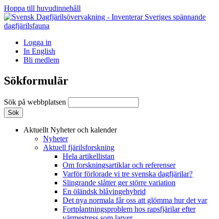
Hoppa till huvudinnehåll
Logga in
In English
Bli medlem
Sökformulär
Sök på webbplatsen
Aktuellt
Nyheter och kalender
Nyheter
Aktuell fjärilsforskning
Hela artikellistan
Om forskningsartiklar och referenser
Varför förlorade vi tre svenska dagfjärilar?
Slingrande slåtter ger större variation
En öländsk blåvingehybrid
Det nya normala får oss att glömma hur det var
Fortplantningsproblem hos rapsfjärilar efter
värmestress som larver