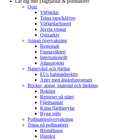
Lär dig mer
Dagfjärilar & pollinatörer
Quiz
Vitfjärilar
Träna raps/kål/rov
VitfjärilarSpeed
Juvela vingar
Quizarkiv
Annan övervakning
Regionalt
Faunaväkteri
Internationellt
Atlasprojekt
Naturvård och fjärilar
EUs habitatdirektiv
Arter med åtgärdsprogram
Böcker, appar, material och länktips
Boktips
Resurser på nätet
Fjärilsappar
Köpa fjärilsprylar
Bygg själv
Pollinatörsövervakning
Träna på pollinatörer
Blomflugor
Humlor