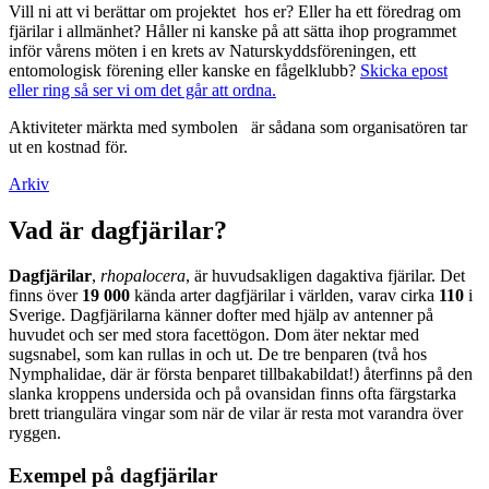
Vill ni att vi berättar om projektet hos er? Eller ha ett föredrag om
fjärilar i allmänhet? Håller ni kanske på att sätta ihop programmet
inför vårens möten i en krets av Naturskyddsföreningen, ett
entomologisk förening eller kanske en fågelklubb?
Skicka epost
eller ring så ser vi om det går att ordna.
Aktiviteter märkta med symbolen
är sådana som organisatören tar
ut en kostnad för.
Arkiv
Vad är dagfjärilar?
Dagfjärilar
,
rhopalocera
, är huvudsakligen dagaktiva fjärilar. Det
finns över
19 000
kända arter dagfjärilar i världen, varav cirka
110
i
Sverige. Dagfjärilarna känner dofter med hjälp av antenner på
huvudet och ser med stora facettögon. Dom äter nektar med
sugsnabel, som kan rullas in och ut. De tre benparen (två hos
Nymphalidae, där är första benparet tillbakabildat!) återfinns på den
slanka kroppens undersida och på ovansidan finns ofta färgstarka
brett triangulära vingar som när de vilar är resta mot varandra över
ryggen.
Exempel på dagfjärilar