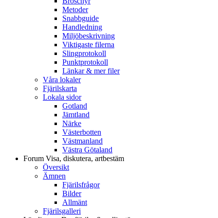
Broschyr
Metoder
Snabbguide
Handledning
Miljöbeskrivning
Viktigaste filerna
Slingprotokoll
Punktprotokoll
Länkar & mer filer
Våra lokaler
Fjärilskarta
Lokala sidor
Gotland
Jämtland
Närke
Västerbotten
Västmanland
Västra Götaland
Forum
Visa, diskutera, artbestäm
Översikt
Ämnen
Fjärilsfrågor
Bilder
Allmänt
Fjärilsgalleri