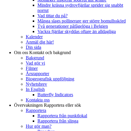
Mindre kräsna sydrovfjärilar sprider sig snabbt
norrut
Vad tittar du på?
Många slags pollinerare ger större bomullsskörd
Två generationer påfågelöga i Belgien
Vackra fjärilar skyddas oftare än alldagliga
Kalender
Anmäl dig här!
Din sida
Om oss
Kontakt och bakgrund
Bakgrund
Vad gör vi
Filmer
Årsrapporter
Biogeografisk uppföljning
Nyhetsbrev
In English
Butterfly Indicators
Kontakta oss
Övervakningen
Rapportera eller sök
Rapportera
Rapportera från punktlokal
Rapportera från slinga
Hur gör man?