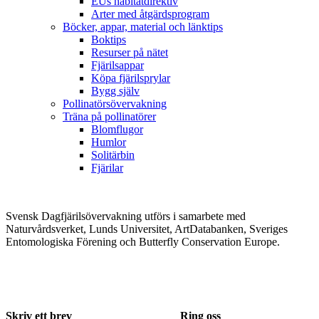
EUs habitatdirektiv
Arter med åtgärdsprogram
Böcker, appar, material och länktips
Boktips
Resurser på nätet
Fjärilsappar
Köpa fjärilsprylar
Bygg själv
Pollinatörsövervakning
Träna på pollinatörer
Blomflugor
Humlor
Solitärbin
Fjärilar
Svensk Dagfjärilsövervakning utförs i samarbete med
Naturvårdsverket, Lunds Universitet, ArtDatabanken, Sveriges
Entomologiska Förening och Butterfly Conservation Europe.
Skriv ett brev
Ring oss