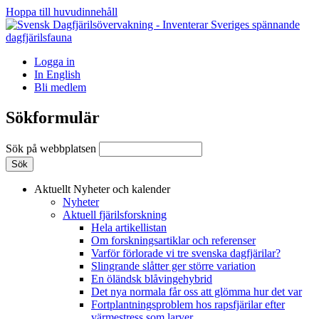
Hoppa till huvudinnehåll
Logga in
In English
Bli medlem
Sökformulär
Sök på webbplatsen
Aktuellt
Nyheter och kalender
Nyheter
Aktuell fjärilsforskning
Hela artikellistan
Om forskningsartiklar och referenser
Varför förlorade vi tre svenska dagfjärilar?
Slingrande slåtter ger större variation
En öländsk blåvingehybrid
Det nya normala får oss att glömma hur det var
Fortplantningsproblem hos rapsfjärilar efter
värmestress som larver