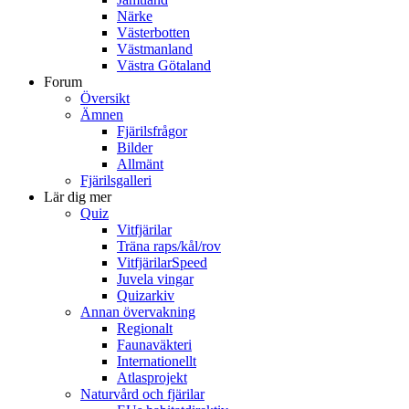
Närke
Västerbotten
Västmanland
Västra Götaland
Forum
Översikt
Ämnen
Fjärilsfrågor
Bilder
Allmänt
Fjärilsgalleri
Lär dig mer
Quiz
Vitfjärilar
Träna raps/kål/rov
VitfjärilarSpeed
Juvela vingar
Quizarkiv
Annan övervakning
Regionalt
Faunaväkteri
Internationellt
Atlasprojekt
Naturvård och fjärilar