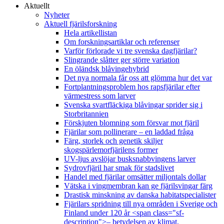
Aktuellt
Nyheter
Aktuell fjärilsforskning
Hela artikellistan
Om forskningsartiklar och referenser
Varför förlorade vi tre svenska dagfjärilar?
Slingrande slåtter ger större variation
En öländsk blåvingehybrid
Det nya normala får oss att glömma hur det var
Fortplantningsproblem hos rapsfjärilar efter
värmestress som larver
Svenska svartfläckiga blåvingar sprider sig i
Storbritannien
Förskjuten blomning som försvar mot fjäril
Fjärilar som pollinerare – en laddad fråga
Färg, storlek och genetik skiljer
skogspärlemorfjärilens former
UV-ljus avslöjar busksnabbvingens larver
Sydrovfjäril har smak för stadslivet
Handel med fjärilar omsätter miljontals dollar
Vätska i vingmembran kan ge fjärilsvingar färg
Drastisk minskning av danska habitatspecialister
Fjärilars spridning till nya områden i Sverige och
Finland under 120 år <span class="sf-
description">– betydelsen av klimat,