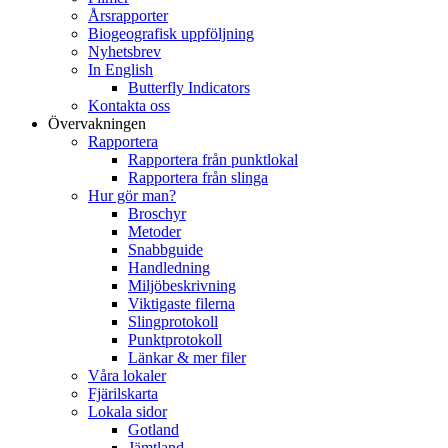
Årsrapporter
Biogeografisk uppföljning
Nyhetsbrev
In English
Butterfly Indicators
Kontakta oss
Övervakningen
Rapportera
Rapportera från punktlokal
Rapportera från slinga
Hur gör man?
Broschyr
Metoder
Snabbguide
Handledning
Miljöbeskrivning
Viktigaste filerna
Slingprotokoll
Punktprotokoll
Länkar & mer filer
Våra lokaler
Fjärilskarta
Lokala sidor
Gotland
Jämtland