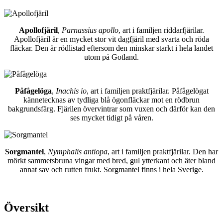
Apollofjäril
,
Parnassius apollo
, art i familjen riddarfjärilar.
Apollofjäril är en mycket stor vit dagfjäril med svarta och röda
fläckar. Den är rödlistad eftersom den minskar starkt i hela landet
utom på Gotland.
Påfågelöga
,
Inachis io
, art i familjen praktfjärilar. Påfågelögat
kännetecknas av tydliga blå ögonfläckar mot en rödbrun
bakgrundsfärg. Fjärilen övervintrar som vuxen och därför kan den
ses mycket tidigt på våren.
Sorgmantel
,
Nymphalis antiopa
, art i familjen praktfjärilar. Den har
mörkt sammetsbruna vingar med bred, gul ytterkant och äter bland
annat sav och rutten frukt. Sorgmantel finns i hela Sverige.
Översikt