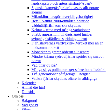
landskapstyp och arters särdrag</span>
Spanska kamgräsfjärilar hotas av allt torrare
somrar
Mikroklimat avgör utvecklingshastighet
Bete i Natura 2000-områden hotar de
väddnätfjärilar som ska skyddas
Nektar – tema med många variationer
Snabb anpassning till dagslängd hjälper
svingelgräsfjärilens spridning norrut
Fjärilslarvernas värdväxter– Mycket mer än en
midsommarbukett
Monarker migrerar söderut allt senare
Mindre kräsna sydrovfjärilar sprider sig snabbt
norrut
Vad tittar du på?
Många slags pollinerare ger större bomullsskörd
Två generationer påfågelöga i Belgien
Vackra fjärilar skyddas oftare än alldagliga
Kalender
Anmäl dig här!
Din sida
Om oss
Bakgrund
Vad gör vi
Filmer