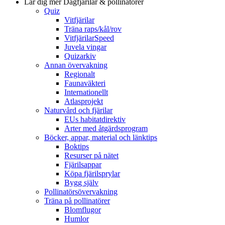
Lär dig mer
Dagfjärilar & pollinatörer
Quiz
Vitfjärilar
Träna raps/kål/rov
VitfjärilarSpeed
Juvela vingar
Quizarkiv
Annan övervakning
Regionalt
Faunaväkteri
Internationellt
Atlasprojekt
Naturvård och fjärilar
EUs habitatdirektiv
Arter med åtgärdsprogram
Böcker, appar, material och länktips
Boktips
Resurser på nätet
Fjärilsappar
Köpa fjärilsprylar
Bygg själv
Pollinatörsövervakning
Träna på pollinatörer
Blomflugor
Humlor