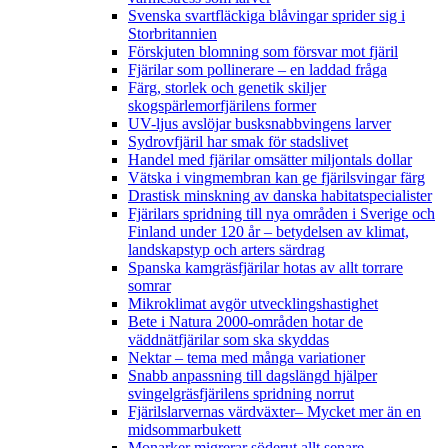
Svenska svartfläckiga blåvingar sprider sig i
Storbritannien
Förskjuten blomning som försvar mot fjäril
Fjärilar som pollinerare – en laddad fråga
Färg, storlek och genetik skiljer
skogspärlemorfjärilens former
UV-ljus avslöjar busksnabbvingens larver
Sydrovfjäril har smak för stadslivet
Handel med fjärilar omsätter miljontals dollar
Vätska i vingmembran kan ge fjärilsvingar färg
Drastisk minskning av danska habitatspecialister
Fjärilars spridning till nya områden i Sverige och
Finland under 120 år
– betydelsen av klimat,
landskapstyp och arters särdrag
Spanska kamgräsfjärilar hotas av allt torrare
somrar
Mikroklimat avgör utvecklingshastighet
Bete i Natura 2000-områden hotar de
väddnätfjärilar som ska skyddas
Nektar – tema med många variationer
Snabb anpassning till dagslängd hjälper
svingelgräsfjärilens spridning norrut
Fjärilslarvernas värdväxter– Mycket mer än en
midsommarbukett
Monarker migrerar söderut allt senare