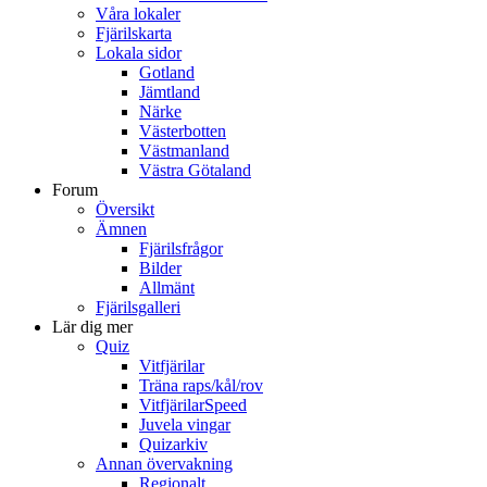
Våra lokaler
Fjärilskarta
Lokala sidor
Gotland
Jämtland
Närke
Västerbotten
Västmanland
Västra Götaland
Forum
Översikt
Ämnen
Fjärilsfrågor
Bilder
Allmänt
Fjärilsgalleri
Lär dig mer
Quiz
Vitfjärilar
Träna raps/kål/rov
VitfjärilarSpeed
Juvela vingar
Quizarkiv
Annan övervakning
Regionalt