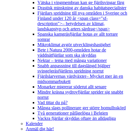
Vätska i vingmembran kan ge fjärilsvingar färg
Drastisk minskning av danska habitatspecialister
Fjärilars spridning till nya områden i Sverige och
Finland under 120 år <span class="sf-
description">– betydelsen av klimat,
landskapstyp och arters särdrag</span>
Spanska kamgräsfjärilar hotas av allt torrare
somrar
Mikroklimat avgör utvecklingshastighet
Bete i Natura 2000-områden hotar de
väddnätfjärilar som ska skyddas
Nektar – tema med många variationer
Snabb anpassning till dagslängd hjälper
svingelgräsfjärilens spridning norrut
Fjärilslarvernas värdväxter– Mycket mer än en
midsommarbukett
Monarker migrerar söderut allt senare
Mindre kräsna sydrovfjärilar sprider sig snabbt
norrut
Vad tittar du på?
Många slags pollinerare ger större bomullsskörd
Två generationer påfågelöga i Belgien
Vackra fjärilar skyddas oftare än alldagliga
Kalender
Anmäl dig här!