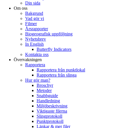
Din sida
Om oss
Bakgrund
Vad gör vi
Filmer
Årsrapporter
Biogeografisk uppföljning
Nyhetsbrev
In English
Butterfly Indicators
Kontakta oss
Övervakningen
Rapportera
Rapportera från punktlokal
Rapportera från slinga
Hur gör man?
Broschyr
Metoder
Snabbguide
Handledning
Miljöbeskrivning
Viktigaste filerna
Slingprotokoll
Punktprotokoll
Länkar & mer filer