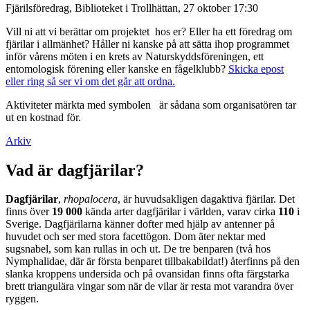
Fjärilsföredrag, Biblioteket i Trollhättan, 27 oktober 17:30
Vill ni att vi berättar om projektet hos er? Eller ha ett föredrag om
fjärilar i allmänhet? Håller ni kanske på att sätta ihop programmet
inför vårens möten i en krets av Naturskyddsföreningen, ett
entomologisk förening eller kanske en fågelklubb?
Skicka epost
eller ring så ser vi om det går att ordna.
Aktiviteter märkta med symbolen
är sådana som organisatören tar
ut en kostnad för.
Arkiv
Vad är dagfjärilar?
Dagfjärilar
,
rhopalocera
, är huvudsakligen dagaktiva fjärilar. Det
finns över
19 000
kända arter dagfjärilar i världen, varav cirka
110
i
Sverige. Dagfjärilarna känner dofter med hjälp av antenner på
huvudet och ser med stora facettögon. Dom äter nektar med
sugsnabel, som kan rullas in och ut. De tre benparen (två hos
Nymphalidae, där är första benparet tillbakabildat!) återfinns på den
slanka kroppens undersida och på ovansidan finns ofta färgstarka
brett triangulära vingar som när de vilar är resta mot varandra över
ryggen.