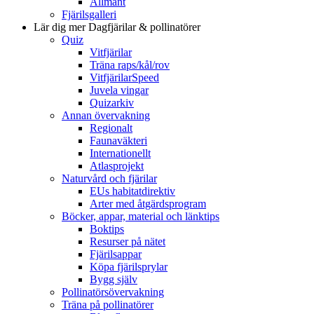
Allmänt
Fjärilsgalleri
Lär dig mer
Dagfjärilar & pollinatörer
Quiz
Vitfjärilar
Träna raps/kål/rov
VitfjärilarSpeed
Juvela vingar
Quizarkiv
Annan övervakning
Regionalt
Faunaväkteri
Internationellt
Atlasprojekt
Naturvård och fjärilar
EUs habitatdirektiv
Arter med åtgärdsprogram
Böcker, appar, material och länktips
Boktips
Resurser på nätet
Fjärilsappar
Köpa fjärilsprylar
Bygg själv
Pollinatörsövervakning
Träna på pollinatörer