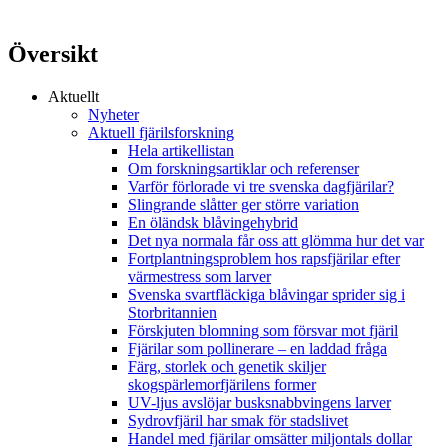
Översikt
Aktuellt
Nyheter
Aktuell fjärilsforskning
Hela artikellistan
Om forskningsartiklar och referenser
Varför förlorade vi tre svenska dagfjärilar?
Slingrande slåtter ger större variation
En öländsk blåvingehybrid
Det nya normala får oss att glömma hur det var
Fortplantningsproblem hos rapsfjärilar efter
värmestress som larver
Svenska svartfläckiga blåvingar sprider sig i
Storbritannien
Förskjuten blomning som försvar mot fjäril
Fjärilar som pollinerare – en laddad fråga
Färg, storlek och genetik skiljer
skogspärlemorfjärilens former
UV-ljus avslöjar busksnabbvingens larver
Sydrovfjäril har smak för stadslivet
Handel med fjärilar omsätter miljontals dollar