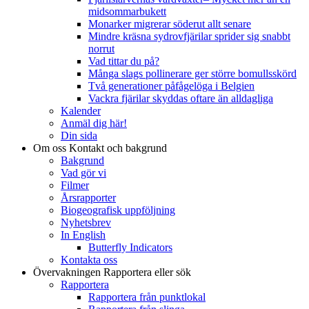
midsommarbukett
Monarker migrerar söderut allt senare
Mindre kräsna sydrovfjärilar sprider sig snabbt
norrut
Vad tittar du på?
Många slags pollinerare ger större bomullsskörd
Två generationer påfågelöga i Belgien
Vackra fjärilar skyddas oftare än alldagliga
Kalender
Anmäl dig här!
Din sida
Om oss
Kontakt och bakgrund
Bakgrund
Vad gör vi
Filmer
Årsrapporter
Biogeografisk uppföljning
Nyhetsbrev
In English
Butterfly Indicators
Kontakta oss
Övervakningen
Rapportera eller sök
Rapportera
Rapportera från punktlokal