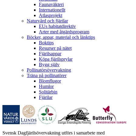
Faunaväkteri
Internationellt
Atlasprojekt
Naturvård och fjärilar
EUs habitatdirektiv
Arter med åtgärdsprogram
Böcker, appar, material och länktips
Boktips
Resurser på nätet
Fjärilsappar
Köpa fjärilsprylar
Bygg själv
Pollinatörsövervakning
Träna på pollinatörer
Blomflugor
Humlor
Solitärbin
Fjärilar
Svensk Dagfjärilsövervakning utförs i samarbete med