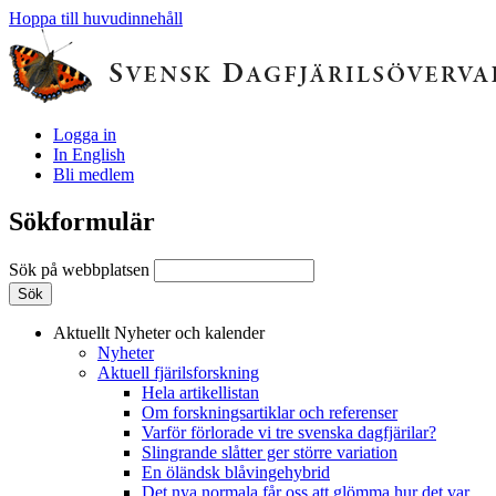
Hoppa till huvudinnehåll
Logga in
In English
Bli medlem
Sökformulär
Sök på webbplatsen
Aktuellt
Nyheter och kalender
Nyheter
Aktuell fjärilsforskning
Hela artikellistan
Om forskningsartiklar och referenser
Varför förlorade vi tre svenska dagfjärilar?
Slingrande slåtter ger större variation
En öländsk blåvingehybrid
Det nya normala får oss att glömma hur det var