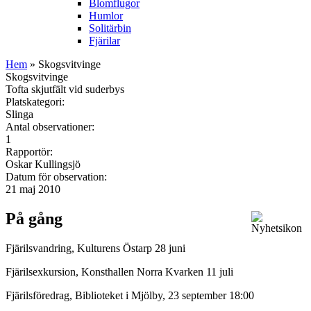
Blomflugor
Humlor
Solitärbin
Fjärilar
Hem
» Skogsvitvinge
Skogsvitvinge
Tofta skjutfält vid suderbys
Platskategori:
Slinga
Antal observationer:
1
Rapportör:
Oskar Kullingsjö
Datum för observation:
21 maj 2010
På gång
Fjärilsvandring, Kulturens Östarp 28 juni
Fjärilsexkursion, Konsthallen Norra Kvarken 11 juli
Fjärilsföredrag, Biblioteket i Mjölby, 23 september 18:00