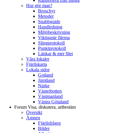
Rapportera från slinga
Hur gör man?
Broschyr
Metoder
Snabbguide
Handledning
Miljöbeskrivning
Viktigaste filerna
Slingprotokoll
Punktprotokoll
Länkar & mer filer
Våra lokaler
Fjärilskarta
Lokala sidor
Gotland
Jämtland
Närke
Västerbotten
Västmanland
Västra Götaland
Forum
Visa, diskutera, artbestäm
Översikt
Ämnen
Fjärilsfrågor
Bilder