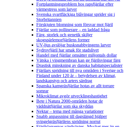
Fortplantningsproblem hos rapsfjärilar efter
värmestress som larver
Svenska svartfläckiga blåvingar sprider sig i
Storbritannien
Förskjuten blomning som försvar mot fjäril
Fjärilar som pollinerare – en laddad fråga
Färg, storlek och genetik skiljer
skogspärlemorfjärilens former
UV-ljus avslöjar busksnabbvingens larver
Sydrovfjäril har smak för stadslivet
Handel med fjärilar omsätter miljontals dollar
Vätska i vingmembran kan ge fjärilsvingar färg
Drastisk minskning av danska habitatspecialister
Fjärilars spridning till nya områden i Sverige och
Finland under 120 år
– betydelsen av klimat,
landskapstyp och arters särdrag
Spanska kamgräsfjärilar hotas av allt torrare
somrar
Mikroklimat avgör utvecklingshastighet
Bete i Natura 2000-områden hotar de
väddnätfjärilar som ska skyddas
Nektar – tema med många variationer
Snabb anpassning till dagslängd hjälper
svingelgräsfjärilens spridning norrut
Fjärilslarvernas värdväxter– Mycket mer än en